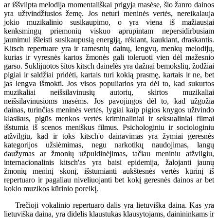
ar iššvilpta melodija momentališkai prigyja masėse, šio žanro dainos
yra užtvindžiusios žemę. Jos neturi meninės vertės, nereikalauja
jokio muzikalinio susikaupimo, o yra viena iš mažiausiai
kenksmingų priemonių viskuo aprūpintam nepersidirbusiam
jaunimui išleisti susikaupusią energiją, rėkiant, kaukiant, draskantis.
Kitsch repertuare yra ir ramesnių dainų, lengvų, menkų melodijų,
kurias ir vyresnės kartos žmonės gali toleruoti vien dėl mažesnio
garso. Suklijuotos šitos kitsch dainelės yra dažnai bemokslių, žodžiai
pigiai ir saldžiai pridėti, kartais turi kokią prasmę, kartais ir ne, bet
jas lengva išmokti. Jos visos populiarios yra dėl to, kad sukurtos
muzikaliai neišsilavinusių autorių, skirtos muzikaliai
neišsilavinusioms masėms. Jos pavojingos dėl to, kad užgožia
dainas, turinčias meninės vertės, lygiai kaip pigios knygos užtvindo
klasikus, pigūs menkos vertės kriminaliniai ir seksualiniai filmai
išstumia iš scenos meniškus filmus. Psichologiniu ir sociologiniu
atžvilgiu, kad ir toks kitsch'o dainavimas yra žymiai geresnės
kategorijos užsiėmimas, negu narkotikų naudojimas, langų
daužymas ar žmonių užpuldinėjimas, tačiau meniniu atžvilgiu,
internacionalinis kitsch'as yra baisi epidemija, žalojanti jaunų
žmonių meninį skonį, išstumianti aukštesnės vertės kūrinį iš
repertuaro ir pagaliau niveliuojanti bet kokį geresnės dainos ar bet
kokio muzikos kūrinio poreikį.
Trečioji vokalinio repertuaro dalis yra lietuviška daina. Kas yra
lietuviška daina, yra didelis klaustukas klausytojams, dainininkams ir