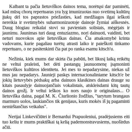
Kalbant ta pačia lietuviškos dainos tema, norėtųsi dar paminėti,
kad mūsų chorų repertuaras yra lyg imunizuotas nuo svetimų kultūrų
įtakų dėl tos paprastos priežasties, kad medžiagos ilgai ieškoti
nereikia ir svetimybės suharmonizuotoje dainoje žymiai aiškesnės.
Daug blogiau reikalai stovi su pavieniais solistais, mėgėjais ir
jaunimu. Jaunimas turi daug entuziazmo, nori dainuoti, vaidinti, bet
neturi nuovokos apie lietuviškas dainas. Čia atsakomybė krinta
vadovams, kurie pagaliau turėtų atrasti laiko ir paieškoti tinkamo
repertuaro, o ne pasitenkinti čia pat po ranka esamu kitsch'u.
Nežinia, kiek mums dar skirta čia pabūti, bet likusį laiką reikėtų
ne veltui praleisti, bet dėti pastangų jaunuomenę įsąmoninti
lietuviškos kultūros identitetu. Jei mes to nepadarysime, niekas už
mus jau nepadarys. Jaunieji paskęs internacionaliniame kitsch'e be
jokių lietuvybės pėdsakų arba dainuos klasikines dainas drauge su
kitais pasaulyje dainuojančiais vokalistais, atskleisdami kitų tautų
dainos grožį. Ir veltui ieškos ko nors naujo ir originalaus... O
lietuviška daina, pagal M. K. Čiurlionio žodžius, "tarytum brangaus
marmuro uolos, laukiančios tik genijaus, kuris mokės iš jų pagaminti
nemirštančius veikalus".
Nerijai Linkevičiūtei ir Bernardui Prapuoleniui, pradėjusiems eiti
tuo keliu ir mums praktiškai tą kelią pademonstravusiems, nuoširdus
ačiū.