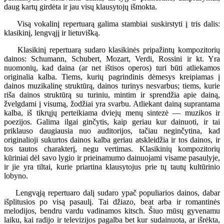
daug kartų girdėta ir jau visų klausytojų išmokta.
Visą vokalinį repertuarą galima stambiai suskirstyti į tris dalis:
klasikinį, lengvąjį ir lietuvišką.
Klasikinį repertuarą sudaro klasikinės pripažintų kompozitorių
dainos: Schumann, Schubert, Mozart, Verdi, Rossini ir kt. Yra
nuomonių, kad daina (ar net ištisos operos) turi būti atliekamos
originalia kalba. Tiems, kurių pagrindinis dėmesys kreipiamas į
dainos muzikalinę struktūrą, dainos turinys nesvarbus; tiems, kurie
riša dainos struktūrą su turiniu, mintim ir sprendžia apie dainą,
žvelgdami į visumą, žodžiai yra svarbu. Atliekant dainą suprantama
kalba, iš tikrųjų perteikiama dviejų menų sintezė — muzikos ir
poezijos. Galima ilgai ginčytis, kaip geriau kur dainuoti, ir tai
priklauso daugiausia nuo auditorijos, tačiau neginčytina, kad
originalioji sukurtos dainos kalba geriau atskleidžia ir tos dainos, ir
tos tautos charakterį, negu vertimas. Klasikinių kompozitorių
kūriniai dėl savo lygio ir prieinamumo dainuojami visame pasaulyje,
ir jie yra tiltai, kurie priartina klausytojus prie tų tautų kultūrinio
lobyno.
Lengvąją repertuaro dalį sudaro ypač populiarios dainos, dabar
išplitusios po visą pasaulį. Tai džiazo, beat arba ir romantinės
melodijos, bendru vardu vadinamos kitsch. Šiuo mūsų gyvenamu
laiku, kai radijo ir televizijos pagalba bet kur sudainuota, ar išrėkta,