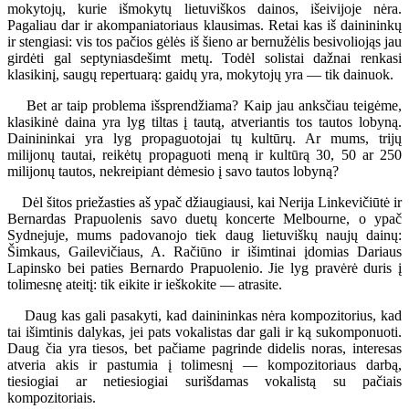
mokytojų, kurie išmokytų lietuviškos dainos, išeivijoje nėra.
Pagaliau dar ir akompaniatoriaus klausimas. Retai kas iš dainininkų
ir stengiasi: vis tos pačios gėlės iš šieno ar bernužėlis besivoliojąs jau
girdėti gal septyniasdešimt metų. Todėl solistai dažnai renkasi
klasikinį, saugų repertuarą: gaidų yra, mokytojų yra — tik dainuok.
Bet ar taip problema išsprendžiama? Kaip jau anksčiau teigėme,
klasikinė daina yra lyg tiltas į tautą, atveriantis tos tautos lobyną.
Dainininkai yra lyg propaguotojai tų kultūrų. Ar mums, trijų
milijonų tautai, reikėtų propaguoti meną ir kultūrą 30, 50 ar 250
milijonų tautos, nekreipiant dėmesio į savo tautos lobyną?
Dėl šitos priežasties aš ypač džiaugiausi, kai Nerija Linkevičiūtė ir
Bernardas Prapuolenis savo duetų koncerte Melbourne, o ypač
Sydnejuje, mums padovanojo tiek daug lietuviškų naujų dainų:
Šimkaus, Gailevičiaus, A. Račiūno ir išimtinai įdomias Dariaus
Lapinsko bei paties Bernardo Prapuolenio. Jie lyg pravėrė duris į
tolimesnę ateitį: tik eikite ir ieškokite — atrasite.
Daug kas gali pasakyti, kad dainininkas nėra kompozitorius, kad
tai išimtinis dalykas, jei pats vokalistas dar gali ir ką sukomponuoti.
Daug čia yra tiesos, bet pačiame pagrinde didelis noras, interesas
atveria akis ir pastumia į tolimesnį — kompozitoriaus darbą,
tiesiogiai ar netiesiogiai surišdamas vokalistą su pačiais
kompozitoriais.