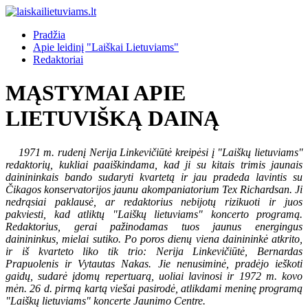
Pradžia
Apie leidinį "Laiškai Lietuviams"
Redaktoriai
MĄSTYMAI APIE
LIETUVIŠKĄ DAINĄ
1971 m. rudenį Nerija Linkevičiūtė kreipėsi į "Laiškų lietuviams''
redaktorių, kukliai paaiškindama, kad ji su kitais trimis jaunais
dainininkais bando sudaryti kvartetą ir jau pradeda lavintis su
Čikagos konservatorijos jaunu akompaniatorium Tex Richardsan. Ji
nedrąsiai paklausė, ar redaktorius nebijotų rizikuoti ir juos
pakviesti, kad atliktų "Laiškų lietuviams" koncerto programą.
Redaktorius, gerai pažinodamas tuos jaunus energingus
dainininkus, mielai sutiko. Po poros dienų viena dainininkė atkrito,
ir iš kvarteto liko tik trio: Nerija Linkevičiūtė, Bernardas
Prapuolenis ir Vytautas Nakas. Jie nenusiminė, pradėjo ieškoti
gaidų, sudarė įdomų repertuarą, uoliai lavinosi ir 1972 m. kovo
mėn. 26 d. pirmą kartą viešai pasirodė, atlikdami meninę programą
"Laiškų lietuviams" koncerte Jaunimo Centre.