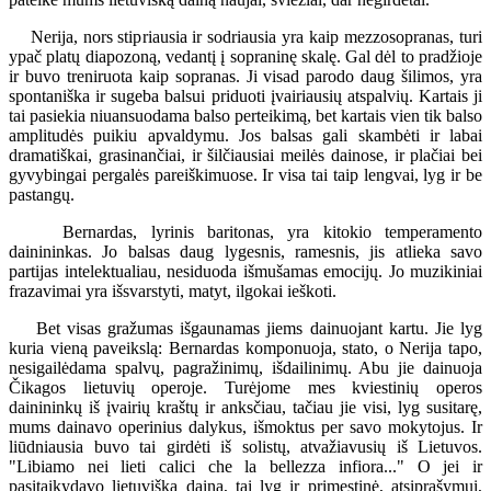
Nerija, nors stipriausia ir sodriausia yra kaip mezzosopranas, turi
ypač platų diapozoną, vedantį į sopraninę skalę. Gal dėl to pradžioje
ir buvo treniruota kaip sopranas. Ji visad parodo daug šilimos, yra
spontaniška ir sugeba balsui priduoti įvairiausių atspalvių. Kartais ji
tai pasiekia niuansuodama balso perteikimą, bet kartais vien tik balso
amplitudės puikiu apvaldymu. Jos balsas gali skambėti ir labai
dramatiškai, grasinančiai, ir šilčiausiai meilės dainose, ir plačiai bei
gyvybingai pergalės pareiškimuose. Ir visa tai taip lengvai, lyg ir be
pastangų.
Bernardas, lyrinis baritonas, yra kitokio temperamento
dainininkas. Jo balsas daug lygesnis, ramesnis, jis atlieka savo
partijas intelektualiau, nesiduoda išmušamas emocijų. Jo muzikiniai
frazavimai yra išsvarstyti, matyt, ilgokai ieškoti.
Bet visas gražumas išgaunamas jiems dainuojant kartu. Jie lyg
kuria vieną paveikslą: Bernardas komponuoja, stato, o Nerija tapo,
nesigailėdama spalvų, pagražinimų, išdailinimų. Abu jie dainuoja
Čikagos lietuvių operoje. Turėjome mes kviestinių operos
dainininkų iš įvairių kraštų ir anksčiau, tačiau jie visi, lyg susitarę,
mums dainavo operinius dalykus, išmoktus per savo mokytojus. Ir
liūdniausia buvo tai girdėti iš solistų, atvažiavusių iš Lietuvos.
"Libiamo nei lieti calici che la bellezza infiora..." O jei ir
pasitaikydavo lietuviška daina, tai lyg ir primestinė, atsiprašymui,