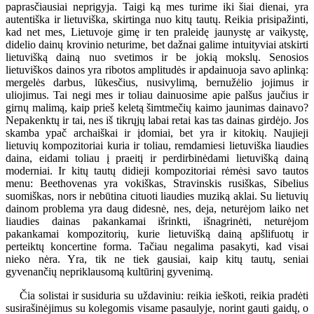
paprasčiausiai neprigyja. Taigi ką mes turime iki šiai dienai, yra
autentiška ir lietuviška, skirtinga nuo kitų tautų. Reikia prisipažinti,
kad net mes, Lietuvoje gimę ir ten praleidę jaunystę ar vaikystę,
didelio dainų krovinio neturime, bet dažnai galime intuityviai atskirti
lietuvišką dainą nuo svetimos ir be jokią mokslų. Senosios
lietuviškos dainos yra ribotos amplitudės ir apdainuoja savo aplinką:
mergelės darbus, lūkesčius, nusivylimą, bernužėlio jojimus ir
uliojimus. Tai negi mes ir toliau dainuosime apie palšus jaučius ir
girnų malimą, kaip prieš keletą šimtmečių kaimo jaunimas dainavo?
Nepakenktų ir tai, nes iš tikrųjų labai retai kas tas dainas girdėjo. Jos
skamba ypač archaiškai ir įdomiai, bet yra ir kitokių. Naujieji
lietuvių kompozitoriai kuria ir toliau, remdamiesi lietuviška liaudies
daina, eidami toliau į praeitį ir perdirbinėdami lietuvišką dainą
moderniai. Ir kitų tautų didieji kompozitoriai rėmėsi savo tautos
menu: Beethovenas yra vokiškas, Stravinskis rusiškas, Sibelius
suomiškas, nors ir nebūtina cituoti liaudies muziką aklai. Su lietuvių
dainom problema yra daug didesnė, nes, deja, neturėjom laiko net
liaudies dainas pakankamai išrinkti, išnagrinėti, neturėjom
pakankamai kompozitorių, kurie lietuvišką dainą apšlifuotų ir
perteiktų koncertine forma. Tačiau negalima pasakyti, kad visai
nieko nėra. Yra, tik ne tiek gausiai, kaip kitų tautų, seniai
gyvenančių nepriklausomą kultūrinį gyvenimą.
Čia solistai ir susiduria su uždaviniu: reikia ieškoti, reikia pradėti
susirašinėjimus su kolegomis visame pasaulyje, norint gauti gaidų, o