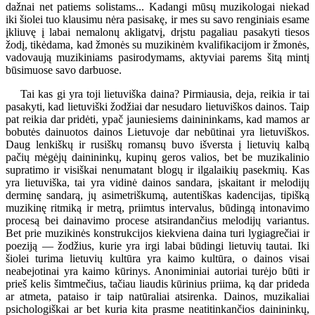
dažnai net patiems solistams... Kadangi mūsų muzikologai niekad
iki šiolei tuo klausimu nėra pasisakę, ir mes su savo renginiais esame
įkliuvę į labai nemalonų akligatvį, drįstu pagaliau pasakyti tiesos
žodį, tikėdama, kad žmonės su muzikinėm kvalifikacijom ir žmonės,
vadovaują muzikiniams pasirodymams, aktyviai parems šitą mintį
būsimuose savo darbuose.
Tai kas gi yra toji lietuviška daina? Pirmiausia, deja, reikia ir tai
pasakyti, kad lietuviški žodžiai dar nesudaro lietuviškos dainos. Taip
pat reikia dar pridėti, ypač jauniesiems dainininkams, kad mamos ar
bobutės dainuotos dainos Lietuvoje dar nebūtinai yra lietuviškos.
Daug lenkiškų ir rusiškų romansų buvo išversta į lietuvių kalbą
pačių mėgėjų dainininkų, kupinų geros valios, bet be muzikalinio
supratimo ir visiškai nenumatant blogų ir ilgalaikių pasekmių. Kas
yra lietuviška, tai yra vidinė dainos sandara, įskaitant ir melodijų
derminę sandarą, jų asimetriškumą, autentiškas kadencijas, tipišką
muzikinę ritmiką ir metrą, priimtus intervalus, būdingą intonavimo
procesą bei dainavimo procese atsirandančius melodijų variantus.
Bet prie muzikinės konstrukcijos kiekviena daina turi lygiagrečiai ir
poeziją — žodžius, kurie yra irgi labai būdingi lietuvių tautai. Iki
šiolei turima lietuvių kultūra yra kaimo kultūra, o dainos visai
neabejotinai yra kaimo kūrinys. Anoniminiai autoriai turėjo būti ir
prieš kelis šimtmečius, tačiau liaudis kūrinius priima, ką dar prideda
ar atmeta, pataiso ir taip natūraliai atsirenka. Dainos, muzikaliai
psichologiškai ar bet kuria kita prasme neatitinkančios dainininkų,