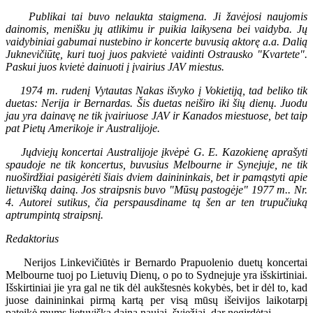
Publikai tai buvo nelaukta staigmena. Ji žavėjosi naujomis
dainomis, menišku jų atlikimu ir puikia laikysena bei vaidyba. Jų
vaidybiniai gabumai nustebino ir koncerte buvusią aktorę a.a. Dalią
Juknevičiūtę, kuri tuoj juos pakvietė vaidinti Ostrausko "Kvartete".
Paskui juos kvietė dainuoti į įvairius JAV miestus.
1974 m. rudenį Vytautas Nakas išvyko į Vokietiją, tad beliko tik
duetas: Nerija ir Bernardas. Šis duetas neiširo iki šių dienų. Juodu
jau yra dainavę ne tik įvairiuose JAV ir Kanados miestuose, bet taip
pat Pietų Amerikoje ir Australijoje.
Jųdviejų koncertai Australijoje įkvėpė G. E. Kazokienę aprašyti
spaudoje ne tik koncertus, buvusius Melbourne ir Synejuje, ne tik
nuoširdžiai pasigėrėti šiais dviem dainininkais, bet ir pamąstyti apie
lietuvišką dainą. Jos straipsnis buvo "Mūsų pastogėje" 1977 m.. Nr.
4. Autorei sutikus, čia perspausdiname tą šen ar ten trupučiuką
aptrumpintą straipsnį.
Redaktorius
Nerijos Linkevičiūtės ir Bernardo Prapuolenio duetų koncertai
Melbourne tuoj po Lietuvių Dienų, o po to Sydnejuje yra išskirtiniai.
Išskirtiniai jie yra gal ne tik dėl aukštesnės kokybės, bet ir dėl to, kad
juose dainininkai pirmą kartą per visą mūsų išeivijos laikotarpį
pateikė mums lietuvišką dainą naujai, šviežiai, dar negirdėtai.