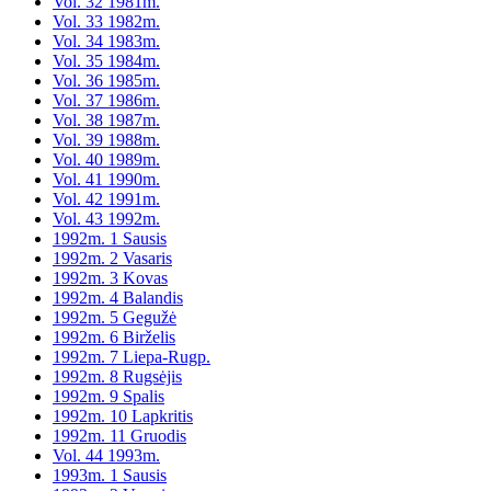
Vol. 32 1981m.
Vol. 33 1982m.
Vol. 34 1983m.
Vol. 35 1984m.
Vol. 36 1985m.
Vol. 37 1986m.
Vol. 38 1987m.
Vol. 39 1988m.
Vol. 40 1989m.
Vol. 41 1990m.
Vol. 42 1991m.
Vol. 43 1992m.
1992m. 1 Sausis
1992m. 2 Vasaris
1992m. 3 Kovas
1992m. 4 Balandis
1992m. 5 Gegužė
1992m. 6 Birželis
1992m. 7 Liepa-Rugp.
1992m. 8 Rugsėjis
1992m. 9 Spalis
1992m. 10 Lapkritis
1992m. 11 Gruodis
Vol. 44 1993m.
1993m. 1 Sausis