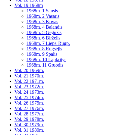
Vol. 19 1968m
1968m. 1 Sausis
1968m. 2 Vasaris
1968m. 3 Kovas
1968m. 4 Balandis
1968m. 5 Gegužis
1968m. 6 Birželis
1968m. 7 Liepa-Rugp.
1968m. 8 Rugsėjis
1968m. 9 Spalis
1968m. 10 Lapkritys
1968m. 11 Gruodis
Vol. 20 1969m.
Vol. 21 1970m.
Vol. 22 1971m.
Vol. 23 1972m.
Vol. 24 1973m.
Vol. 25 1974m.
Vol. 26 1975m.
Vol. 27 1976m.
Vol. 28 1977m.
Vol. 29 1978m.
Vol. 30 1979m.
Vol. 31 1980m.