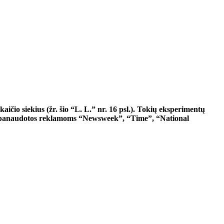
čio siekius (žr. šio “L. L.” nr. 16 psl.). Tokių eksperimentų
buvo panaudotos reklamoms “Newsweek”, “Time”, “National