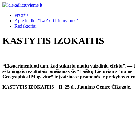
Pradžia
Apie leidinį "Laiškai Lietuviams"
Redaktoriai
KASTYTIS IZOKAITIS
“Eksperimentuoti tam, kad sukurtu naujų vaizdiniu efektu”, — taip
sėkmingais rezultatais puošiamas šis “Laiškų Lietuviams” numeri
Geographical Magazine” ir įvairiuose pramonės ir prekybos žurna
KASTYTIS IZOKAITIS
II. 25 d., Jaunimo Centre Čikagoje.