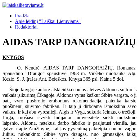
Pradžia
Apie leidinį "Laiškai Lietuviams"
Redaktoriai
AIDAS TARP DANGORAIŽIŲ
KNYGOS
O. Nendrė. AIDAS TARP DANGORAIŽIŲ. Romanas.
Spausdino “Draugo” spaustuvė 1968 m. Viršelio nuotrauka Alg.
Kezio, S. J. Įrašas Ant. Beieškos. Knyga 365 psl. Kaina 5 dol.
Šioje knygoje autorė atskleidžia naujos ateivės Aldonos su trimis
vaikais įsikūrimą Čikagoje. Aldonos vyras kažkur Sibire vargsta, o ji
pati, vyro pusbrolio graboriaus rekomendacija, patenka karstų
puošmenų siuvimo fabrikan. Ir taip ji dirbdama išmokslina savo
vaikus. Ir kai abu vyresnieji, Algis ir Vyga, sukuria šeimas, o trečioji,
Lirga, ruošiasi išvykti Indijanon universitete siekti mokslinio
laipsnio, Aldona, netekusi darbo fabrike ir pasijutusi vieniša, jau
galvoja apie Amžinybę, kai jos gyvenimą pakreipia naujon vagon
Julius, nukankinto Sibire vyro draugas, nuo gimnazijos laikų