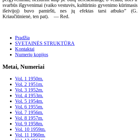
svarbūs išgyvenimai (vaiko vestuvės, kultūrinio gyvenimo kūrimasis
išeivijoj) buvo pamiršti, nes jų efektas tarsi atbuko” (G.
Kriaučiūnienė, ten pat). — Red.
Pradžia
SVETAINĖS STRUKTŪRA
Kontaktai
Numerių kopijos
Metai, Numeriai
Vol. 1 1950m.
Vol. 2 1951m.
Vol. 3 1952m.
Vol. 4 1953m.
Vol. 5 1954m.
Vol. 6 1955m.
Vol. 7 1956m.
Vol. 8 1957m.
Vol. 9 1958m.
Vol. 10 1959m.
Vol. 11 1960m.