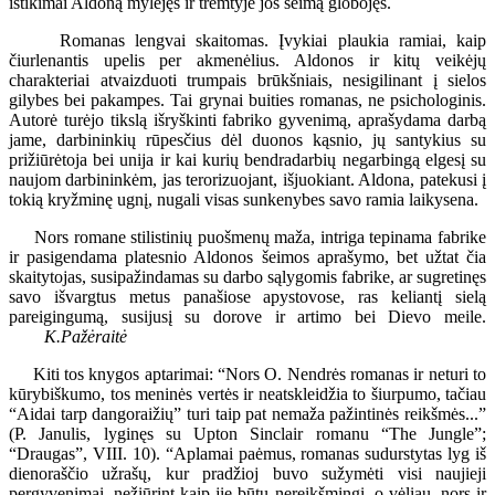
ištikimai Aldoną mylėjęs ir tremtyje jos šeimą globojęs.
Romanas lengvai skaitomas. Įvykiai plaukia ramiai, kaip
čiurlenantis upelis per akmenėlius. Aldonos ir kitų veikėjų
charakteriai atvaizduoti trumpais brūkšniais, nesigilinant į sielos
gilybes bei pakampes. Tai grynai buities romanas, ne psichologinis.
Autorė turėjo tikslą išryškinti fabriko gyvenimą, aprašydama darbą
jame, darbininkių rūpesčius dėl duonos kąsnio, jų santykius su
prižiūrėtoja bei unija ir kai kurių bendradarbių negarbingą elgesį su
naujom darbininkėm, jas terorizuojant, išjuokiant. Aldona, patekusi į
tokią kryžminę ugnį, nugali visas sunkenybes savo ramia laikysena.
Nors romane stilistinių puošmenų maža, intriga tepinama fabrike
ir pasigendama platesnio Aldonos šeimos aprašymo, bet užtat čia
skaitytojas, susipažindamas su darbo sąlygomis fabrike, ar sugretinęs
savo išvargtus metus panašiose apystovose, ras keliantį sielą
pareigingumą, susijusį su dorove ir artimo bei Dievo meile.
K.
Pažėraitė
Kiti tos knygos aptarimai: “Nors O. Nendrės romanas ir neturi to
kūrybiškumo, tos meninės vertės ir neatskleidžia to šiurpumo, tačiau
“Aidai tarp dangoraižių” turi taip pat nemaža pažintinės reikšmės...”
(P. Janulis, lyginęs su Upton Sinclair romanu “The Jungle”;
“Draugas”, VIII. 10). “Aplamai paėmus, romanas sudurstytas lyg iš
dienoraščio užrašų, kur pradžioj buvo sužymėti visi naujieji
pergyvenimai, nežiūrint kaip jie būtų nereikšmingi, o vėliau, nors ir