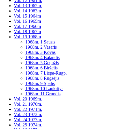
Vol. 12 1961m.
Vol. 13 1962m.
Vol. 14 1963m
Vol. 15 1964m
Vol. 16 1965m
Vol. 17 1966m
Vol. 18 1967m
Vol. 19 1968m
1968m. 1 Sausis
1968m. 2 Vasaris
1968m. 3 Kovas
1968m. 4 Balandis
1968m. 5 Gegužis
1968m. 6 Birželis
1968m. 7 Liepa-Rugp.
1968m. 8 Rugsėjis
1968m. 9 Spalis
1968m. 10 Lapkritys
1968m. 11 Gruodis
Vol. 20 1969m.
Vol. 21 1970m.
Vol. 22 1971m.
Vol. 23 1972m.
Vol. 24 1973m.
Vol. 25 1974m.