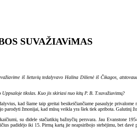
BOS SUVAŽIAViMAS
ažiavime iš lietuvių tedalyvavo Halina Dilienė iš Čikagos, atstova
saloje tikslas. Kuo jis skiriasi nuo kitų P. B. T.
suvažiavimų?
yvius, kad šiame taip greitai besikeičiančiame pasaulyje privalome n
o parodyti žmonijai, kad mūsų veikla yra šiek tiek apribota. Galutinį žo
ičiumi, su didele stačiatikių bažnyčių persvara. Jau Evanstone 1954 
ius padidėjo iki 15. Pirmą kartą jie neapsiribojo stebėjimu, bet davė 