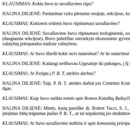
KLAUSIMAS:
Kokia buvo to suvažiavimo eiga?
HALINA DILIENĖ: Pasitarimai vyko plenumo sesijoje, sekcijose, komite
KLAUSIMAS: Kokiomis sritimis buvo rūpinamasi suvažiavime?
HALINA DILIENĖ: Suvažiavime buvo rūpinamasi teologinėmis, socialin
(daugiausia sekcijose). Buvo pabrėžtas sutvarkyto ekonominio gyveni
valstybių priespaudos mažose valstybėse.
KLAUSIMAS: Ar buvo išnešti kokie nors nutarimai? Ar tie nutarimai 
HALINA DILIENĖ: Kadangi neišbuvau Uppsaloje iki pabaigos, į šį klaus
KLAUSIMAS: Ar žvelgta į P. B. T. ateities darbus?
HALINA DILIENĖ: Taip. P. B. T. ateities darbai yra Centrinio Komiteto
ilgas.
KLAUSIMAS: Kaip buvo sutikta mintis apie Romos Katalikų Bažnyčios
HALINA DILIENĖ: Mintis, kurią pareiškė dr. Robert Tucci, S. J., ka
įstojimas būtų teigiamas įnašas P. B. T., ar tai nepakeistų jos struktūro
KLAUSIMAS: Ar buvo suvažiavime kalbėta ir apie komunistų priespa