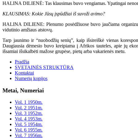
HALINA DILIENĖ: Tas klausimas buvo vengiamas. Ypatingai nenorom
KLAUSIMAS: Kokie Jūsų įspūdžiai iš suvoži avimo?
HALINA DILIENE: Plenumo posėdžiuose buvo jaučiama organizuotum
vidutinio amžiaus atstovų.
Tarp jaunimo ir “nuobodžių senių”, kaip išsireiškė vienas koresp
Daugiausia dėmesio buvo kreipiama į Afrikos tauteles, apie jų ek
išsamiai išsikalbėti mažose grupėse, pietų arba vakarienės metu.
Pradžia
SVETAINĖS STRUKTŪRA
Kontaktai
Numerių kopijos
Metai, Numeriai
Vol. 1 1950m.
Vol. 2 1951m.
Vol. 3 1952m.
Vol. 4 1953m.
Vol. 5 1954m.
Vol. 6 1955m.
Vol. 7 1956m.