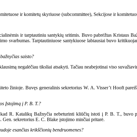
tuose ir komitetų skyriuose (subcommittee), Sekcijose ir komitetuose 
ėmis ir tarptautiniu santykių sritimis. Buvo pabrėžtas Kristaus Bažn
mo svarbumas. Tarptautiniuose santykiuose labiausiai buvo kritikuojam
bažnyčias saisto?
imą negalėčiau tiksliai atsakyti. Tačiau neabejotinai viso suvažiavim
 žinioje. Buvęs generalinis sekretorius W. A. Visser’t Hooft pareiškė,
 Įstojimą į P. B. T.?
d R. Katalikų Bažnyčia nebeturinti kliūčių istoti į P. B. T., buvo p
s. Gen. sekretorius E. C. Blake įstojimo minčiai pritarė.
udoje esančias krikščionių bendruomenes?