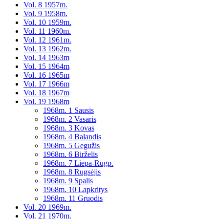
Vol. 8 1957m.
Vol. 9 1958m.
Vol. 10 1959m.
Vol. 11 1960m.
Vol. 12 1961m.
Vol. 13 1962m.
Vol. 14 1963m
Vol. 15 1964m
Vol. 16 1965m
Vol. 17 1966m
Vol. 18 1967m
Vol. 19 1968m
1968m. 1 Sausis
1968m. 2 Vasaris
1968m. 3 Kovas
1968m. 4 Balandis
1968m. 5 Gegužis
1968m. 6 Birželis
1968m. 7 Liepa-Rugp.
1968m. 8 Rugsėjis
1968m. 9 Spalis
1968m. 10 Lapkritys
1968m. 11 Gruodis
Vol. 20 1969m.
Vol. 21 1970m.