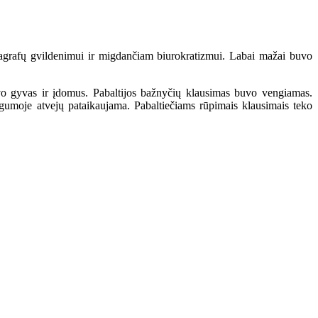
rafų gvildenimui ir migdančiam biurokratizmui. Labai mažai buvo
vo gyvas ir įdomus. Pabaltijos bažnyčių klausimas buvo vengiamas.
umoje atvejų pataikaujama. Pabaltiečiams rūpimais klausimais teko