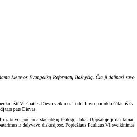
udama Lietuvos Evangelikų Reformatų Bažnyčią. Čia ji dalinasi savo
eužmiršti Viešpaties Dievo veikimo. Todėl buvo parinkta šūkis iš šv.
dį tars pats Dievas.
m. buvo jaučiama stačiatikių teologų įtaka. Uppsaloje ji dar labiau
patarimus ir dalyvavo diskusijose. Popiežiaus Pauliaus VI sveikinimas