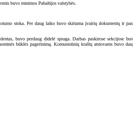
is buvo minimos Pabaltijos valstybės.
o stoka. Per daug laiko buvo skiriama įvairių dokumentų ir parag
ondentas, buvo perdaug didelė spraga. Darbas paskirose sekcijose bu
onominės būklės pagerinimą. Komunistinių kraštų atstovams buvo daug