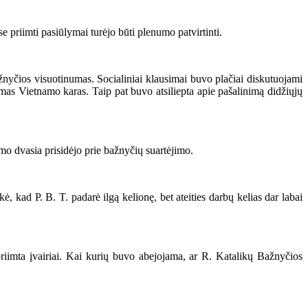
priimti pasiūlymai turėjo būti plenumo patvirtinti.
yčios visuotinumas. Socialiniai klausimai buvo plačiai diskutuojami
as Vietnamo karas. Taip pat buvo atsiliepta apie pašalinimą didžiųjų
o dvasia prisidėjo prie bažnyčių suartėjimo.
 kad P. B. T. padarė ilgą kelionę, bet ateities darbų kelias dar labai
riimta įvairiai. Kai kurių buvo abejojama, ar R. Katalikų Bažnyčios