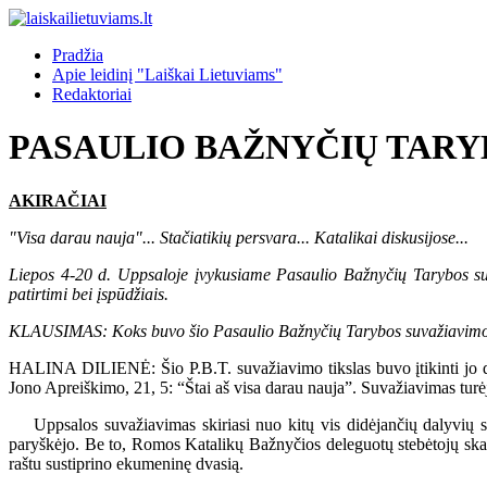
Pradžia
Apie leidinį "Laiškai Lietuviams"
Redaktoriai
PASAULIO BAŽNYČIŲ TARY
AKIRAČIAI
"Visa darau nauja"... Stačiatikių persvara... Katalikai diskusijose...
Liepos 4-20 d. Uppsaloje įvykusiame Pasaulio Bažnyčių Tarybos suv
patirtimi bei įspūdžiais.
KLAUSIMAS: Koks buvo šio Pasaulio Bažnyčių Tarybos suvažiavimo Upp
HALINA DILIENĖ: Šio P.B.T. suvažiavimo tikslas buvo įtikinti jo dal
Jono Apreiškimo, 21, 5: “Štai aš visa darau nauja”. Suvažiavimas turėj
Uppsalos suvažiavimas skiriasi nuo kitų vis didėjančių dalyvių ska
paryškėjo. Be to, Romos Katalikų Bažnyčios deleguotų stebėtojų skaič
raštu sustiprino ekumeninę dvasią.