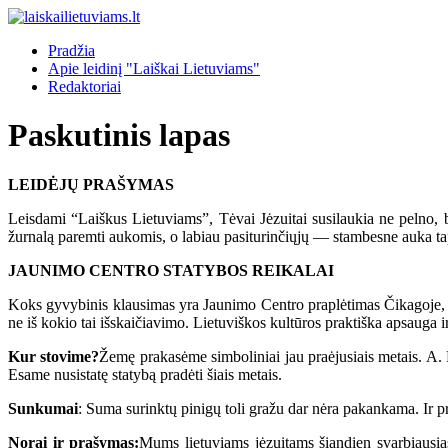
Pradžia
Apie leidinį "Laiškai Lietuviams"
Redaktoriai
Paskutinis lapas
LEIDĖJŲ PRAŠYMAS
Leisdami “Laiškus Lietuviams”, Tėvai Jėzuitai susilaukia ne pelno, be
žurnalą paremti aukomis, o labiau pasiturinčiųjų — stambesne auka ta
JAUNIMO CENTRO STATYBOS REIKALAI
Koks gyvybinis klausimas yra Jaunimo Centro praplėtimas Čikagoje, jūs v
ne iš kokio tai išskaičiavimo. Lietuviškos kultūros praktiška apsauga i
Kur stovime?
Žemę prakasėme simboliniai jau praėjusiais metais. A. 
Esame nusistatę statybą pradėti šiais metais.
Sunkumai
: Suma surinktų pinigų toli gražu dar nėra pakankama. Ir pri
Norai ir prašymas:
Mums lietuviams jėzuitams šiandien svarbiausias