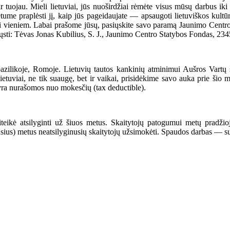
 tuojau. Mieli lietuviai, jūs nuoširdžiai rėmėte visus mūsų darbus iki
tume praplėsti jį, kaip jūs pageidaujate — apsaugoti lietuviškos kultūr
šti vieniem. Labai prašome jūsų, pasiųskite savo paramą Jaunimo Centro 
sti: Tėvas Jonas Kubilius, S. J., Jaunimo Centro Statybos Fondas, 2345
bazilikoje, Romoje. Lietuvių tautos kankinių atminimui Aušros Vartų
lietuviai, ne tik suaugę, bet ir vaikai, prisidėkime savo auka prie š
yra nurašomos nuo mokesčių (tax deductible).
iteikė atsilyginti už šiuos metus. Skaitytojų patogumui metų pradžio
ėjusius) metus neatsilyginusių skaitytojų užsimokėti. Spaudos darbas —