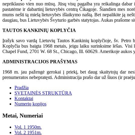
nepriklauso vien nuo mūsų. Jūsų visų pagalba yra reikalinga dabar ir
pastatėme ir dabartinį lietuvybės centrą Čikagoje. Šiandien mes norė
mums nešti tą mielą lietuvybės išlaikymo naštą. Bet nepalikite ją ne
daugiau, bus Lietuvybės Švyturio garbės statytojas. Aukas prašome sių
TAUTOS KANKINIŲ KOPLYČIA
Įrašyk savo vardą Lietuvių Tautos Kankinių koplyčioje, šv. Petro 
Koplyčia bus baigta 1968 metais, jeigu laiku surinksime lėšas. Visi 
Chapel Fund, 2701 W. 68 St., Chicago, Ill. 60629. Amerikoje aukos 
ADMINISTRACIJOS PRAŠYMAS
1968 m. jau pažengė gerokai į priekį, bet daug skaitytojų dar nes
prenumeratos nebepratęsti. Administracija prašo dar už šiuos (ir pra
Pradžia
SVETAINĖS STRUKTŪRA
Kontaktai
Numerių kopijos
Metai, Numeriai
Vol. 1 1950m.
Vol. 2 1951m.