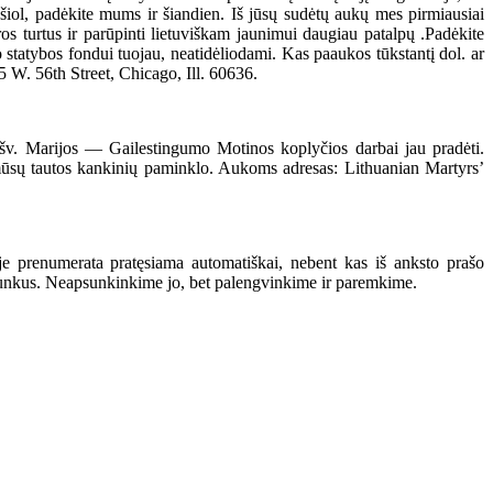
 šiol, padėkite mums ir šiandien. Iš jūsų sudėtų aukų mes pirmiausiai
os turtus ir parūpinti lietuviškam jaunimui daugiau patalpų .Padėkite
statybos fondui tuojau, neatidėliodami. Kas paaukos tūkstantį dol. ar
 W. 56th Street, Chicago, Ill. 60636.
 šv. Marijos — Gailestingumo Motinos koplyčios darbai jau pradėti.
io mūsų tautos kankinių paminklo. Aukoms adresas: Lithuanian Martyrs’
je prenumerata pratęsiama automatiškai, nebent kas iš anksto prašo
 sunkus. Neapsunkinkime jo, bet palengvinkime ir paremkime.