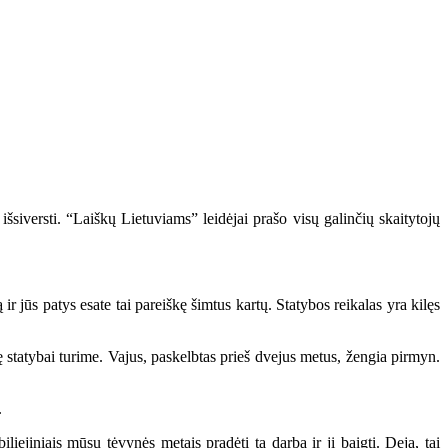
šsiversti. “Laiškų Lietuviams” leidėjai prašo visų galinčių skaitytojų
r jūs patys esate tai pareiškę šimtus kartų. Statybos reikalas yra kilęs
 statybai turime. Vajus, paskelbtas prieš dvejus metus, žengia pirmyn.
.
ejiniais mūsų tėvynės metais pradėti tą darbą ir jį baigti. Deja, tai