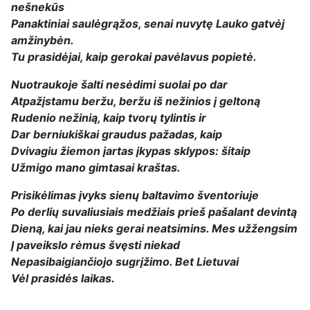
nešnekūs
Panaktiniai saulėgrąžos, senai nuvytę Lauko gatvėj
amžinybėn.
Tu prasidėjai, kaip gerokai pavėlavus popietė.
Nuotraukoje šalti nesėdimi suolai po dar
Atpažįstamu beržu, beržu iš nežinios į geltoną
Rudenio nežinią, kaip tvorų tylintis ir
Dar berniukiškai graudus pažadas, kaip
Dvivagiu žiemon įartas įkypas sklypos: šitaip
Užmigo mano gimtasai kraštas.
Prisikėlimas įvyks sienų baltavimo šventoriuje
Po derlių suvaliusiais medžiais prieš pašalant devintą
Dieną, kai jau nieks gerai neatsimins. Mes užžengsim
Į paveikslo rėmus švęsti niekad
Nepasibaigiančiojo sugrįžimo. Bet Lietuvai
Vėl prasidės laikas.