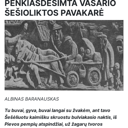
PENKIASDEŠIMTA VASARIO
ŠEŠIOLIKTOS PAVAKARĖ
ALBINAS BARANAUSKAS
Tu buvai, gyva, buvai langai su žvakėm, ant tavo
Šešėliuotu kaimišku skruostu bulviakasio naktis, iš
Pievos pempių atspindžiai, už žagarų tvoros