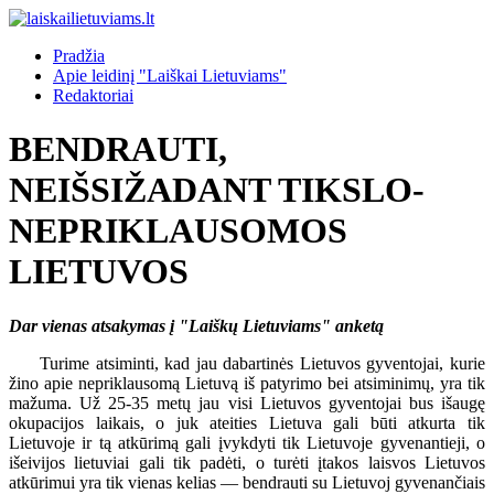
Pradžia
Apie leidinį "Laiškai Lietuviams"
Redaktoriai
BENDRAUTI,
NEIŠSIŽADANT TIKSLO-
NEPRIKLAUSOMOS
LIETUVOS
Dar vienas atsakymas į "Laiškų Lietuviams" anketą
Turime atsiminti, kad jau dabartinės Lietuvos gyventojai, kurie
žino apie nepriklausomą Lietuvą iš patyrimo bei atsiminimų, yra tik
mažuma. Už 25-35 metų jau visi Lietuvos gyventojai bus išaugę
okupacijos laikais, o juk ateities Lietuva gali būti atkurta tik
Lietuvoje ir tą atkūrimą gali įvykdyti tik Lietuvoje gyvenantieji, o
išeivijos lietuviai gali tik padėti, o turėti įtakos laisvos Lietuvos
atkūrimui yra tik vienas kelias — bendrauti su Lietuvoj gyvenančiais