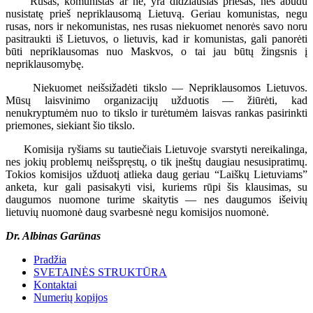
Rusas, komunistas ar ne, yra didžiausias priešas, nes abudu
nusistatę prieš nepriklausomą Lietuvą. Geriau komunistas, negu
rusas, nors ir nekomunistas, nes rusas niekuomet nenorės savo noru
pasitraukti iš Lietuvos, o lietuvis, kad ir komunistas, gali panorėti
būti nepriklausomas nuo Maskvos, o tai jau būtų žingsnis į
nepriklausomybę.
Niekuomet neišsižadėti tikslo — Nepriklausomos Lietuvos.
Mūsų laisvinimo organizacijų užduotis — žiūrėti, kad
nenukryptumėm nuo to tikslo ir turėtumėm laisvas rankas pasirinkti
priemones, siekiant šio tikslo.
Komisija ryšiams su tautiečiais Lietuvoje svarstyti nereikalinga,
nes jokių problemų neišspręstų, o tik įneštų daugiau nesusipratimų.
Tokios komisijos užduotį atlieka daug geriau “Laiškų Lietuviams”
anketa, kur gali pasisakyti visi, kuriems rūpi šis klausimas, su
daugumos nuomone turime skaitytis — nes daugumos išeivių
lietuvių nuomonė daug svarbesnė negu komisijos nuomonė.
Dr. Albinas Garūnas
Pradžia
SVETAINĖS STRUKTŪRA
Kontaktai
Numerių kopijos