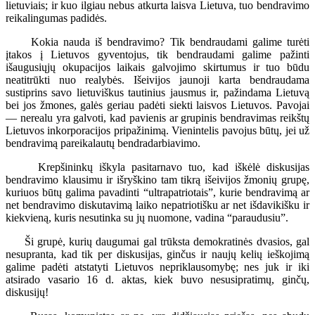
lietuviais; ir kuo ilgiau nebus atkurta laisva Lietuva, tuo bendravimo
reikalingumas padidės.
Kokia nauda iš bendravimo? Tik bendraudami galime turėti
įtakos į Lietuvos gyventojus, tik bendraudami galime pažinti
išaugusiųjų okupacijos laikais galvojimo skirtumus ir tuo būdu
neatitrūkti nuo realybės. Išeivijos jaunoji karta bendraudama
sustiprins savo lietuviškus tautinius jausmus ir, pažindama Lietuvą
bei jos žmones, galės geriau padėti siekti laisvos Lietuvos. Pavojai
— nerealu yra galvoti, kad pavienis ar grupinis bendravimas reikštų
Lietuvos inkorporacijos pripažinimą. Vienintelis pavojus būtų, jei už
bendravimą pareikalautų bendradarbiavimo.
Krepšininkų iškyla pasitarnavo tuo, kad iškėlė diskusijas
bendravimo klausimu ir išryškino tam tikrą išeivijos žmonių grupę,
kuriuos būtų galima pavadinti “ultrapatriotais”, kurie bendravimą ar
net bendravimo diskutavimą laiko nepatriotišku ar net išdavikišku ir
kiekvieną, kuris nesutinka su jų nuomone, vadina “paraudusiu”.
Ši grupė, kurių daugumai gal trūksta demokratinės dvasios, gal
nesupranta, kad tik per diskusijas, ginčus ir naujų kelių ieškojimą
galime padėti atstatyti Lietuvos nepriklausomybę; nes juk ir iki
atsirado vasario 16 d. aktas, kiek buvo nesusipratimų, ginčų,
diskusijų!