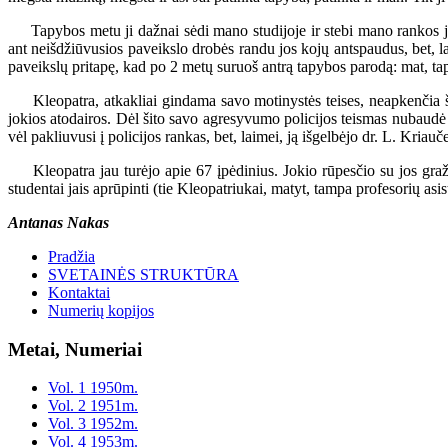
Tapybos metu ji dažnai sėdi mano studijoje ir stebi mano rankos ju
ant neišdžiūvusios paveikslo drobės randu jos kojų antspaudus, bet, la
paveikslų pritapę, kad po 2 metų suruoš antrą tapybos parodą: mat, ta
Kleopatra, atkakliai gindama savo motinystės teises, neapkenčia š
jokios atodairos. Dėl šito savo agresyvumo policijos teismas nubaudė 
vėl pakliuvusi į policijos rankas, bet, laimei, ją išgelbėjo dr. L. Kriau
Kleopatra jau turėjo apie 67 įpėdinius. Jokio rūpesčio su jos gražia
studentai jais aprūpinti (tie Kleopatriukai, matyt, tampa profesorių as
Antanas Nakas
Pradžia
SVETAINĖS STRUKTŪRA
Kontaktai
Numerių kopijos
Metai, Numeriai
Vol. 1 1950m.
Vol. 2 1951m.
Vol. 3 1952m.
Vol. 4 1953m.