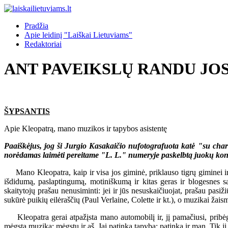
Pradžia
Apie leidinį "Laiškai Lietuviams"
Redaktoriai
ANT PAVEIKSLŲ RANDU JOS 
ŠYPSANTIS
Apie Kleopatrą, mano muzikos ir tapybos asistentę
Paaiškėjus, jog ši Jurgio Kasakaičio nufotografuota katė "su char
norėdamas laimėti pereitame "L. L." numeryje paskelbtą juokų konku
Mano Kleopatra, kaip ir visa jos giminė, priklauso tigrų giminei ir,
išdidumą, paslaptingumą, motiniškumą ir kitas geras ir blogesnes sa
skaitytojų prašau nenusiminti: jei ir jūs nesuskaičiuojat, prašau pasiž
sukūrė puikių eilėraščių (Paul Verlaine, Colette ir kt.), o muzikai ža
Kleopatra gerai atpažįsta mano automobilį ir, jį pamačiusi, pribėga
mėgsta muziką; mėgstu ir aš. Jai patinka tapyba; patinka ir man. Tik j