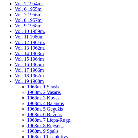
Vol. 5 1954m.
Vol. 6 1955m.
Vol. 7 1956m.
Vol. 8 1957m.
Vol. 9 1958m.
Vol. 10 1959m.
Vol. 11 1960m.
Vol. 12 1961m.
Vol. 13 1962m.
Vol. 14 1963m
Vol. 15 1964m
Vol. 16 1965m
Vol. 17 1966m
Vol. 18 1967m
Vol. 19 1968m
1968m. 1 Sausis
1968m. 2 Vasaris
1968m. 3 Kovas
1968m. 4 Balandis
1968m. 5 Gegužis
1968m. 6 Birželis
1968m. 7 Liepa-Rugp.
1968m. 8 Rugsėjis
1968m. 9 Spalis
1968m. 10 Lapkritys