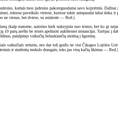
desius, kartais tuos judesius pakoreguodama savo kojytėmis. Dažnai pa
imei, tokiose paveikslo vietose, kuriose tokie antspaudai labai tinka i
po ne vienas, bet dviese, su asistente — Red.)
unų (kaip matome, autorius kiek nukrypsta nuo temos; bet ko gi nejau
ją 10 parų arešto be teisės apeliuoti aukštesnei instancijai. Turėjau į 
čeliūnas, patalpinęs vaikučių belaukiančią motiną į ligoninę.
is vaikučiais neturiu, nes dar toli gražu ne visi Čikagos Lojolos Univ
istentais ir studentų mokslo draugais; toks jau visų kačių likimas — Red.)