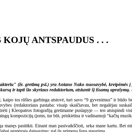
KOJŲ ANTSPAUDUS . . .
akteriu" (žr. gretimą psl.) yra Antano Nako nuosavybė, kreipėmės į 
rsą ir tapti šio skyriaus redaktorium, atsiuntė šį išsamų aprašymą.
 kaipo tos rūšies garbinga atstovė, turi savo “9 gyvenimus” ir būdo b
vybes (redaktoriaus pastaba: visaip skaičiavau, bet negalėjau suskai
iūrėti į Kleopatros fotografiją gretimame puslapyje — ten atsispindi vis
ismingų kompozicijų (joms, tur būt, priskirtina ir vadinamoji “kačių muz
 manęs pasitikti. Einant man pasivaikščioti, seka mane kartu. Bet mūsų
i labai nemėgsta dainavimo: gal jis primena šuns staugimą.