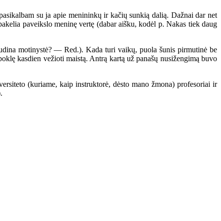
sikalbam su ja apie menininkų ir kačių sunkią dalią. Dažnai dar net
r pakelia paveikslo meninę vertę (dabar aišku, kodėl p. Nakas tiek daug
dina motinystė? — Red.). Kada turi vaikų, puola šunis pirmutinė be
daboklę kasdien vežioti maistą. Antrą kartą už panašų nusižengimą buvo
ersiteto (kuriame, kaip instruktorė, dėsto mano žmona) profesoriai ir
.