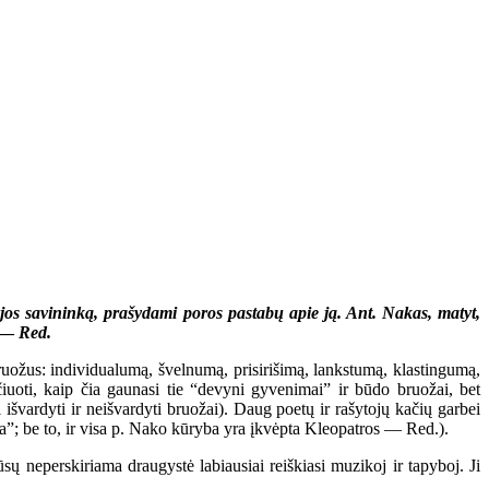
jos savininką, prašydami poros pastabų apie ją. Ant. Nakas, matyt,
—
Red.
ruožus: individualumą, švelnumą, prisirišimą, lankstumą, klastingumą,
čiuoti, kaip čia gaunasi tie “devyni gyvenimai” ir būdo bruožai, bet
i išvardyti ir neišvardyti bruožai). Daug poetų ir rašytojų kačių garbei
ika”; be to, ir visa p. Nako kūryba yra įkvėpta Kleopatros — Red.).
 neperskiriama draugystė labiausiai reiškiasi muzikoj ir tapyboj. Ji