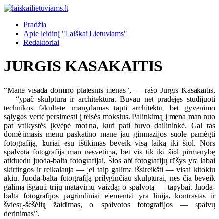
Pradžia
Apie leidinį "Laiškai Lietuviams"
Redaktoriai
JURGIS KASAKAITIS
“Mane visada domino platesnis menas”, — rašo Jurgis Kasakaitis,
— “ypač skulptūra ir architektūra. Buvau net pradėjęs studijuoti
technikos fakultete, manydamas tapti architektu, bet gyvenimo
sąlygos vertė persimesti į teisės mokslus. Palinkimą į mena man nuo
pat vaikystės įkvėpė motina, kuri pati buvo dailininkė. Gal tas
domėjimasis menu paskatino mane jau gimnazijos suole pamėgti
fotografiją, kuriai esu ištikimas beveik visą laiką iki šiol. Nors
spalvota fotografija man nesvetima, bet vis tik iki šiol pirmenybę
atiduodu juoda-balta fotografijai. Šios abi fotografijų rūšys yra labai
skirtingos ir reikalauja — jei taip galima išsireikšti — visai kitokiu
akiu. Juoda-balta fotografiją prilyginčiau skulptūrai, nes čia beveik
galima išgauti trijų matavimu vaizdą; o spalvotą — tapybai. Juoda-
balta fotografijos pagrindiniai elementai yra linija, kontrastas ir
šviesų-šešėlių žaidimas, o spalvotos fotografijos — spalvų
derinimas”.