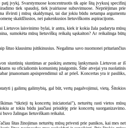
patį įvykį. Svarstymuose koncentruotis tik apie šitą įvykusį specifinį
tsiradimo tiek spaudoj, tiek įvairiuose subuvimuose. Nepriėjimas prie
na išvirsti į mūsų skaldymąsi, tai dar jokiu būdu netampa argumentu
suomenę skaldžiusios, nei pakenkusios lietuviškoms aspiracijoms.
i Lietuvos laisvinimo bylai, ir antra, kiek ir kokia žala padaryta mūsų
aina, sumokėta mūsų lietuviškų reikalų sąskaiton? Ar reikalinga būtų
ip šituo klausimu įsitikinusius. Negalima savo nuomonei pritariančius
uvon siuntinių siuntimas ar paskirų asmenų lankymasis Lietuvon ar iš
ktams su oficialiomis komunistų įstaigomis. Šitie atvejai yra nuolatinis
 dabar įmanomam apsisprendimui už ar prieš. Koncertas yra ir pasiliks,
atyti į galimų galimybių, gal būt, vertų pagalvojimui, vietą. Šitokios
mas “tikrieji tų koncertų iniciatoriai”), neturėtų rasti vietos mūsų
šiokiu ar tokiu būdu jaučiasi prisidėję prie koncertų suorganizavimo.
 buvo žalingas lietuviškam reikalui.
čiau šitas žinojimas neturėtų mūsų privesti prie panikos, kai mes net