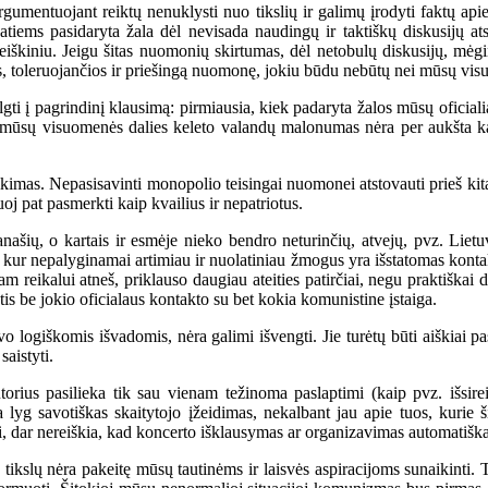
umentuojant reiktų nenuklysti nuo tikslių ir galimų įrodyti faktų apie 
 patiems pasidaryta žala dėl nevisada naudingų ir taktiškų diskusijų a
iškiniu. Jeigu šitas nuomonių skirtumas, dėl netobulų diskusijų, mėgi
jos, toleruojančios ir priešingą nuomonę, jokiu būdu nebūtų nei mūsų vi
i į pagrindinį klausimą: pirmiausia, kiek padaryta žalos mūsų oficialia
Ar mūsų visuomenės dalies keleto valandų malonumas nėra per aukšta k
kimas. Nepasisavinti monopolio teisingai nuomonei atstovauti prieš kita
tuoj pat pasmerkti kaip kvailius ir nepatriotus.
ašių, o kartais ir esmėje nieko bendro neturinčių, atvejų, pvz. Liet
ai, kur nepalyginamai artimiau ir nuolatiniau žmogus yra išstatomas konta
am reikalui atneš, priklauso daugiau ateities patirčiai, negu praktiškai
is be jokio oficialaus kontakto su bet kokia komunistine įstaiga.
logiškomis išvadomis, nėra galimi išvengti. Jie turėtų būti aiškiai past
saistyti.
us pasilieka tik sau vienam težinoma paslaptimi (kaip pvz. išsireiški
ra lyg savotiškas skaitytojo įžeidimas, nekalbant jau apie tuos, kurie 
, dar nereiškia, kad koncerto išklausymas ar organizavimas automatiškai
lų nėra pakeitę mūsų tautinėms ir laisvės aspiracijoms sunaikinti. Ta