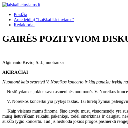
Pradžia
Apie leidinį "Laiškai Lietuviams"
Redaktoriai
GAIRĖS POZITYVIOM DISK
Algimanto Kezio, S. J., nuotrauka
AKIRAČIAI
Nuomonė kaip svarstyti V. Noreikos koncerto ir kitų panašių įvykių n
Nesiūlydamas jokios savo asmeninės nuomonės V. Noreikos koncertų re
V. Noreikos koncertai yra įvykęs faktas. Tai turėtų žymiai palengvint
Kaip visiems mums žinoma, šiuo atveju mūsų visuomenėje yra susidari
mūsų lietuviškam reikalui pakenkęs, todėl smerktinas ir daugiau nek
aukšto lygio koncertu. Tad jis neduoda jokios progos pasmerkti rengėjų