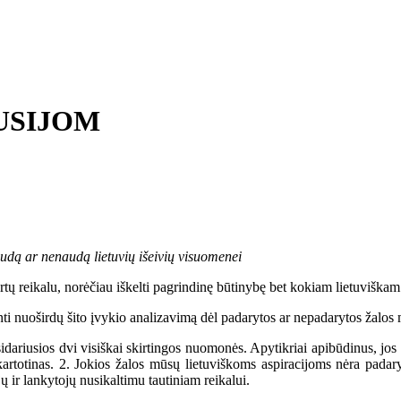
USIJOM
audą ar nenaudą lietuvių išeivių visuomenei
ikalu, norėčiau iškelti pagrindinę būtinybę bet kokiam lietuviškam r
i nuoširdų šito įvykio analizavimą dėl padarytos ar nepadarytos žalos m
usios dvi visiškai skirtingos nuomonės. Apytikriai apibūdinus, jos b
artotinas. 2. Jokios žalos mūsų lietuviškoms aspiracijoms nėra padary
 ir lankytojų nusikaltimu tautiniam reikalui.