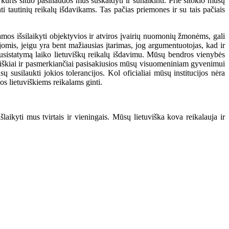
kuris šituo pasinaudos mus suskaldyti ir sunaikinti. Prie šitokio mūsų
 tautinių reikalų išdavikams. Tas pačias priemones ir su tais pačiais
amos išsilaikyti objektyvios ir atviros įvairių nuomonių žmonėms, gali
ijomis, jeigu yra bent mažiausias įtarimas, jog argumentuotojas, kad ir
usistatymą laiko lietuviškų reikalų išdavimu. Mūsų bendros vienybės
 aiškiai ir pasmerkiančiai pasisakiusios mūsų visuomeniniam gyvenimui
susilaukti jokios tolerancijos. Kol oficialiai mūsų institucijos nėra
os lietuviškiems reikalams ginti.
ikyti mus tvirtais ir vieningais. Mūsų lietuviška kova reikalauja ir