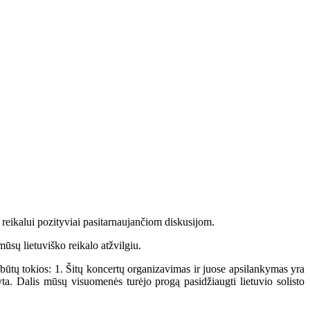
eikalui pozityviai pasitarnaujančiom diskusijom.
ūsų lietuviško reikalo atžvilgiu.
ūtų tokios: 1. Šitų koncertų organizavimas ir juose apsilankymas yra
ta. Dalis mūsų visuomenės turėjo progą pasidžiaugti lietuvio solisto