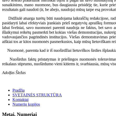
savo šešėlio pradėtume isteriškai bijoti ir pagal tai savo nusistatym
sunaikinimo, mano nuomone, bus daugiausia prisidėję tie, kurie prieš
rezultatais gali naudoti (ir, be abejo, naudoja) mūsų tarpe esą provokato
Didžiulė atsarga turėtų būti naudojama laikraščių redakcijose, radijų
pasidaryti labai efektyviais įrankiais prieš negatyvių apraiškų formuo
labai švelniai, savo nuomonei paremti naudoja ne faktus, bet savo 
išlaikymui reikėtų pasmerkti bet kokias viešas demonstracijas, nukre
vadovaujančios pagrindinės institucijos. Viešas demonstravimas prieš
aiškiai tos ar kitos nuomonės pasmerkusios, kaip mūsų lietuviškam reika
Nuomonė, paremta kad ir iš nuoširdžiai lietuviškos širdies išplaukian
Nuoširdus faktų pristatymas ir priešingos nuomonės toleravimas bei 
reikalaus stiprumo, nuoširdumo vieni kitiems ir, svarbiausia, mūsų vis
Adolfas Šležas
Pradžia
SVETAINĖS STRUKTŪRA
Kontaktai
Numerių kopijos
Metai, Numeriai