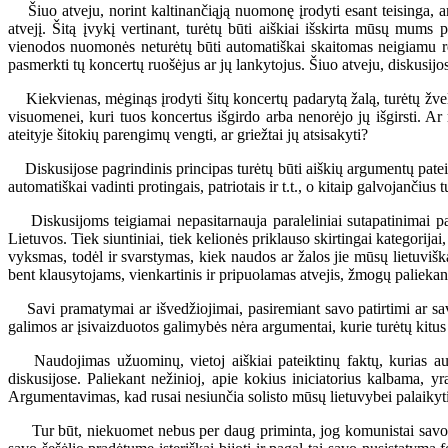
Šiuo atveju, norint kaltinančiąją nuomonę įrodyti esant teisinga, arg
atvejį. Šitą įvykį vertinant, turėtų būti aiškiai išskirta mūsų mums
vienodos nuomonės neturėtų būti automatiškai skaitomas neigiamu re
pasmerkti tų koncertų ruošėjus ar jų lankytojus. Šiuo atveju, diskusi
Kiekvienas, mėginąs įrodyti šitų koncertų padarytą žalą, turėtų žvelgt
visuomenei, kuri tuos koncertus išgirdo arba nenorėjo jų išgirsti. 
ateityje šitokių parengimų vengti, ar griežtai jų atsisakyti?
Diskusijose pagrindinis principas turėtų būti aiškių argumentų patei
automatiškai vadinti protingais, patriotais ir t.t., o kitaip galvojančius 
Diskusijoms teigiamai nepasitarnauja paraleliniai sutapatinimai pan
Lietuvos. Tiek siuntiniai, tiek kelionės priklauso skirtingai kategorij
vyksmas, todėl ir svarstymas, kiek naudos ar žalos jie mūsų lietuvišk
bent klausytojams, vienkartinis ir pripuolamas atvejis, žmogų paliekant
Savi pramatymai ar išvedžiojimai, pasiremiant savo patirtimi ar savo 
galimos ar įsivaizduotos galimybės nėra argumentai, kurie turėtų kitus 
Naudojimas užuominų, vietoj aiškiai pateiktinų faktų, kurias autori
diskusijose. Paliekant nežinioj, apie kokius iniciatorius kalbama, y
Argumentavimas, kad rusai nesiunčia solisto mūsų lietuvybei palaikyti
Tur būt, niekuomet nebus per daug priminta, jog komunistai savo tiks