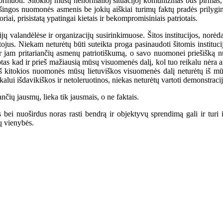
ą formuoti. Šitokioj mūsų nenormalioj situacijoj komunizmas bus pirmas, 
ingos nuomonės asmenis be jokių aiškiai turimų faktų pradės prilyginti
riai, prisistatą ypatingai kietais ir bekompromisiniais patriotais.
 valandėlėse ir organizacijų susirinkimuose. Šitos institucijos, norėd
tojus. Niekam neturėtų būti suteikta proga pasinaudoti šitomis instituc
ar jam pritariančių asmenų patriotiškumą, o savo nuomonei priešišką n
iptas kad ir prieš mažiausią mūsų visuomenės dalį, kol tuo reikalu nėra
 kitokios nuomonės mūsų lietuviškos visuomenės dalį neturėtų iš mūsų 
lui išdavikiškos ir netoleruotinos, niekas neturėtų vartoti demonstracij
čių jausmų, lieka tik jausmais, o ne faktais.
nuoširdus noras rasti bendrą ir objektyvų sprendimą gali ir turi išla
ų vienybės.