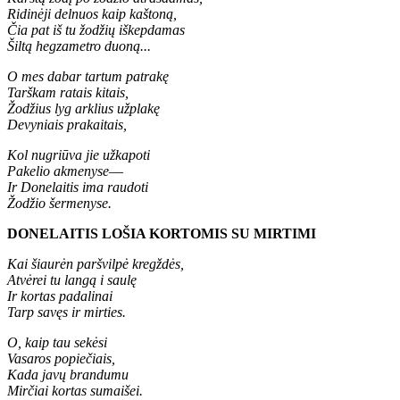
Ridinėji delnuos kaip kaštoną,
Čia pat iš tu žodžių iškepdamas
Šiltą hegzametro duoną...
O mes dabar tartum patrakę
Tarškam ratais kitais,
Žodžius lyg arklius užplakę
Devyniais prakaitais,
Kol nugriūva jie užkapoti
Pakelio akmenyse
—
Ir Donelaitis ima raudoti
Žodžio šermenyse.
DONELAITIS LOŠIA KORTOMIS SU MIRTIMI
Kai šiaurėn paršvilpė kregždės,
Atvėrei tu langą i saulę
Ir kortas padalinai
Tarp savęs ir mirties.
O, kaip tau sekėsi
Vasaros popiečiais,
Kada javų brandumu
Mirčiai kortas sumaišei.