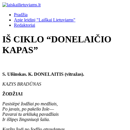
Pradžia
Apie leidinį "Laiškai Lietuviams"
Redaktoriai
IŠ CIKLO “DONELAIČIO
KAPAS”
S. Ulšinskas. K. DONELAITIS (vitražas).
KAZYS BRADŪNAS
ŽODŽIAI
Pasislėpė žodžiai po medžiais,
Po javais, po pakelio žole
—
Pavarai tu arkliuką pavadžiais
Ir išlipęs žingsniuoji šalia.
Karštą žodį po žodžio atrasdamas,