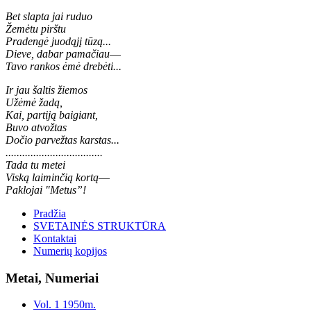
Bet slapta jai ruduo
Žemėtu pirštu
Pradengė juodąjį tūzą...
Dieve, dabar pamačiau
—
Tavo rankos ėmė drebėti...
Ir jau šaltis žiemos
Užėmė žadą,
Kai, partiją baigiant,
Buvo atvožtas
Dočio parvežtas karstas...
...................................
Tada tu metei
Viską laiminčią kortą
—
Paklojai "Metus”!
Pradžia
SVETAINĖS STRUKTŪRA
Kontaktai
Numerių kopijos
Metai, Numeriai
Vol. 1 1950m.