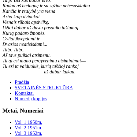
Taip! Bet kas dabar iš to?
Radau aš bedugnę ir su sąžine nebesusikalbu.
Kančia ir realybė yra viena
Arba kaip dvinukai.
Vienais rūbais apsivilkę.
Užtai dabar aš dustu pasaulio tuštumoj.
Kurią padaro žmonės.
Gyliai įkvėpdami ir
Dvasios neatleisdami...
Taip. Taip...
Aš tave puikiai atsimenu.
Tu gi esi mano pergyvenimų atsiminimai
—
Tu esi ta vaiduoklė, kurią tuščioj rankoj
aš dabar laikau.
Pradžia
SVETAINĖS STRUKTŪRA
Kontaktai
Numerių kopijos
Metai, Numeriai
Vol. 1 1950m.
Vol. 2 1951m.
Vol. 3 1952m.