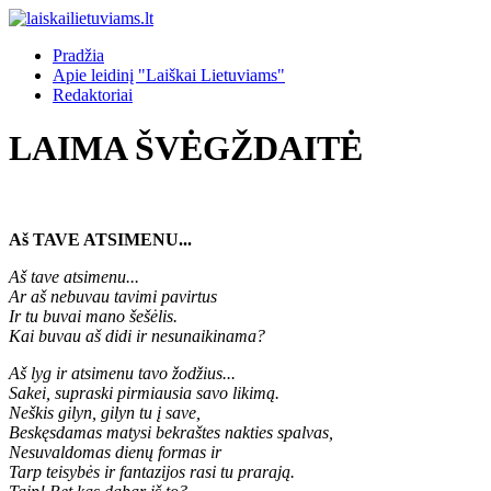
Pradžia
Apie leidinį "Laiškai Lietuviams"
Redaktoriai
LAIMA ŠVĖGŽDAITĖ
Aš TAVE ATSIMENU...
Aš tave atsimenu...
Ar aš nebuvau tavimi pavirtus
Ir tu buvai mano šešėlis.
Kai buvau aš didi ir nesunaikinama?
Aš lyg ir atsimenu tavo žodžius...
Sakei, supraski pirmiausia savo likimą.
Neškis gilyn, gilyn tu į save,
Beskęsdamas matysi bekraštes nakties spalvas,
Nesuvaldomas dienų formas ir
Tarp teisybės ir fantazijos rasi tu prarają.