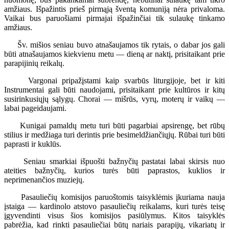
amžiaus. Išpažintis prieš pirmąją šventą komuniją nėra privaloma.
Vaikai bus paruošiami pirmajai išpažinčiai tik sulaukę tinkamo
amžiaus.
Šv. mišios seniau buvo atnašaujamos tik rytais, o dabar jos gali
būti atnašaujamos kiekvienu metu — dieną ar naktį, prisitaikant prie
parapijinių reikalų.
Vargonai pripažįstami kaip svarbūs liturgijoje, bet ir kiti
Instrumentai gali būti naudojami, prisitaikant prie kultūros ir kitų
susirinkusiųjų sąlygų. Chorai — mišrūs, vyrų, moterų ir vaikų —
labai pageidaujami.
Kunigai pamaldų metu turi būti pagarbiai apsirengę, bet rūbų
stilius ir medžiaga turi derintis prie besimeldžiančiųjų. Rūbai turi būti
paprasti ir kuklūs.
Seniau smarkiai išpuošti bažnyčių pastatai labai skirsis nuo
ateities bažnyčių, kurios turės būti paprastos, kuklios ir
neprimenančios muziejų.
Pasauliečių komisijos paruoštomis taisyklėmis įkuriama nauja
įstaiga — kardinolo atstovo pasauliečių reikalams, kuri turės teisę
įgyvendinti visus šios komisijos pasiūlymus. Kitos taisyklės
pabrėžia, kad rinkti pasauliečiai būtų nariais parapijų, vikariatų ir