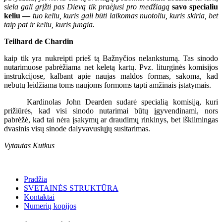
siela gali grįžti pas Dievą tik praėjusi pro medžiagą
savo specialiu
keliu —
tuo keliu, kuris gali būti laikomas nuotoliu, kuris skiria, bet
taip pat ir keliu, kuris jungia.
Teilhard de Chardin
kaip tik yra nukreipti prieš tą Bažnyčios nelankstumą. Tas sinodo
nutarimuose pabrėžiama net keletą kartų. Pvz. liturginės komisijos
instrukcijose, kalbant apie naujas maldos formas, sakoma, kad
nebūtų leidžiama toms naujoms formoms tapti amžinais įstatymais.
Kardinolas John Dearden sudarė specialią komisiją, kuri
prižiūrės, kad visi sinodo nutarimai būtų įgyvendinami, nors
pabrėžė, kad tai nėra įsakymų ar draudimų rinkinys, bet iškilmingas
dvasinis visų sinode dalyvavusiųjų susitarimas.
Vytautas Kutkus
Pradžia
SVETAINĖS STRUKTŪRA
Kontaktai
Numerių kopijos