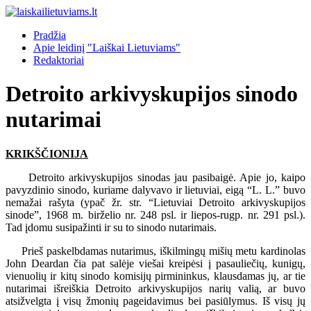
Pradžia
Apie leidinį "Laiškai Lietuviams"
Redaktoriai
Detroito arkivyskupijos sinodo
nutarimai
KRIKŠČIONIJA
Detroito arkivyskupijos sinodas jau pasibaigė. Apie jo, kaipo
pavyzdinio sinodo, kuriame dalyvavo ir lietuviai, eigą “L. L.” buvo
nemažai rašyta (ypač žr. str. “Lietuviai Detroito arkivyskupijos
sinode”, 1968 m. birželio nr. 248 psl. ir liepos-rugp. nr. 291 psl.).
Tad įdomu susipažinti ir su to sinodo nutarimais.
Prieš paskelbdamas nutarimus, iškilmingų mišių metu kardinolas
John Deardan čia pat salėje viešai kreipėsi į pasauliečių, kunigų,
vienuolių ir kitų sinodo komisijų pirmininkus, klausdamas jų, ar tie
nutarimai išreiškia Detroito arkivyskupijos narių valią, ar buvo
atsižvelgta į visų žmonių pageidavimus bei pasiūlymus. Iš visų jų