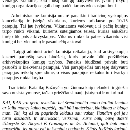
veikloje. Manoma, kad mūsų kunigų dalyvavimas įvairių tikybų
kunigų organizacijose gali daug padėti tarpusavio susipratimui.
Administracinė komisija nutarė panaikinti tradicinę vyskupijos
kanceliariją ir įsteigė vikariatus, kuriems priklauso po 10-15
parapijų. Tai jau įvykdyta. Vikariatams vadovauja iš pačių kunigų
tarpo rinkti vikarai, kuriems suteigiamos teisės, kurias anksčiau
turėjo tik pats arkivyskupas. Vikarus rinko to paties vikariato visi
kunigai bei vienuolių ir pasauliečių atstovai.
Taipgi administracinė komisija reikalauja, kad arkivyskupija
kasmet paruoštų savo biudžetą, kuris privalo būti peržiūrėtas
arkivyskupijos kunigų tarybos. Panašūs biudžetai privalo būti
paruošti ir kiekvienai parapijai. Visi parapijiečiai turi tęsę dalyvauti
parapijos reikalų sprendime, o visus parapijos reikalus turi tvarkyti
parapijos rinkta taryba.
Tradiciniai Katalikų Bažnyčia yra žinoma kaip nelanksti ir griežta
savo nusistatymuose, tačiau griežčiausi nauji įstatymai ir nutarimai
KAI, KAS yra gera, dvasiška bei šventinančio mano broliui žemiau
ar šalia manęs kalno papėdėj, gali būti materialu, klaidinga ir bloga
man. Tai, ką aš su pagrindu leidaus sau vakar, šiandien gal jau
turiu atsižadėt. Ir atvirkščiai, veiksmai, kurie būtų buvę didelė
išdavystė šv. Aloyzui iš Gonzagos ar šv. Antanui, gali būti man
pavyzdžiu, jei noriu eiti tų šventųjų pėdomis. Kitais žodžiais tariant,