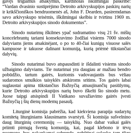
gavęs teigiamus atsakymus, kardinolas iškilmingai paskelbė:
“Vardan dvasinio sustiprėjimo Detroito arkivyskupijos paskirų narių
ir krikščioniškos bendruomenės aš, John F. Dearden, pasiremdamas
savo arkivyskupo teisėmis, iškilmingai skelbiu ir tvirtinu 1969 m.
Detroito arkivyskupijos sinodo dokumentus”.
Sinodo nutarimų iškilmes ypač sudramatino visų 21 šv. mišių
koncelebrantų tariami konsekravimo žodžiai visiems 7000 sinodo
dalyviams jiems atsakinėjant, o po to 40-čiai kunigų visuose salės
kampuose ir takuose dalinant komuniją, kurią priėmė tūkstančiai
dalyvių.
Sinodo nutarimai buvo atspausdinti ir išdalinti visiems sinodo
užbaigimo dalyviams. Tie nutarimai yra daugiau ar mažiau bendro
pobūdžio, tartum gairės, kuriomis vadovaujantis bus vėliau
sudaromos smulkios taisyklės atskiroms sritims. Tos gairės labai
suglaustai apima tūkstančius Bažnyčią atnaujinančių pasiūlymų,
kurie Detroito arkivyskupijos narių buvo iškelti šio sinodo metu.
Juose taipgi atsispindi II Vatikano suvažiavimo gairės įvesti
Bažnyčią į šių dienų modemų pasaulį.
Liturginė komisija pabrėžia, kad kiekviena parapija sudarytų
komitetą liturginiams klausimams svarstyti. Ši komisija sušvelnino
daug liturginių ceremonijų — taisyklių. Nuo dabar vaikai galės
priimti pirmąją šventą komuniją, kai, pagal klebono ir tėvų
nuomonę, bus pakankamai subrendę, nebūtinai sulaukę tam tikro