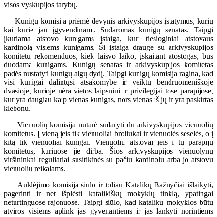
visos vyskupijos tarybų.
Kunigų komisija priėmė devynis arkivyskupijos įstatymus, kurių
kai kurie jau įgyvendinami. Sudaromas kunigų senatas. Taipgi
įkuriama atstovo kunigams įstaiga, kuri tiesioginiai atstovaus
kardinolą visiems kunigams. Ši įstaiga drauge su arkivyskupijos
komitetu rekomenduos, kiek laisvo laiko, įskaitant atostogas, bus
duodama kunigams. Kunigų senatas ir arkivyskupijos komitetas
padės nustatyti kunigų algų dydį. Taipgi kunigų komisija ragina, kad
visi kunigai dalintųsi atsakomybe ir veiktų bendruomeniškoje
dvasioje, kurioje nėra vietos laipsniui ir privilegijai tose parapijose,
kur yra daugiau kaip vienas kunigas, nors vienas iš jų ir yra paskirtas
klebonu.
Vienuolių komisija nutarė sudaryti du arkivyskupijos vienuolių
komitetus. Į vieną įeis tik vienuoliai broliukai ir vienuolės seselės, o į
kitą tik vienuoliai kunigai. Vienuolių atstovai įeis i tų parapijų
komitetus, kuriuose jie dirba. Šios arkivyskupijos vienuolynų
viršininkai reguliariai susitikinės su pačiu kardinolu arba jo atstovu
vienuolių reikalams.
Auklėjimo komisija siūlo ir toliau Katalikų Bažnyčiai išlaikyti,
pagerinti ir net išplėsti katalikiškų mokyklų tinklą, ypatingai
neturtinguose rajonuose. Taipgi siūlo, kad katalikų mokyklos būtų
atviros visiems aplink jas gyvenantiems ir jas lankyti norintiems