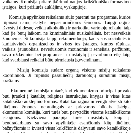
vaikams. Komisija pritarė įkūrimui naujos krikščioniško formavimo
įstaigos, kuri prižiūrės auklėjimą vyskupijoje.
Komisija apylinkės reikalams siūlo paremti tas programas, kurios
rūpinasi namų statyba nepasiturinčioms šeimoms. Taipgi ragina
išvystyti didesnę veiklą alkoholikų ir narkotikų vartotojų reikalu, taip
kad jie būtų laikomi ne kriminaliniais nusikaltėliais, bet nesveikais
žmonėmis. Ši komisija taipgi rekomenduoja, kad visos socialinės ir
karitatyvinės organizacijos ir visos tos įstaigos, kurios rūpinasi
vaikais, jaunuoliais, nevedusiomis motinomis ir seneliais, peržiūrėtų
savo uždavinius bei programas ir nustatytų jų svarbumo eilę taip,
kad svarbiausi reikalai būtų pirmiausia įgyvendinami.
Misijų komisija sudarė organą visiems misijų reikalams
koordinuoti. Ji rūpinsis pasauliečių darbuotojų suradimu misijų
kraštams.
Ekumeninė komisija nutarė, kad ekumenizmo principai privalo
būti įtraukti į katalikų religines instrukcijas, knygas ir visas kitas
katalikiško auklėjimo formas. Katalikai raginami vengti atversti kito
tikėjimo žmones neprotingais ar prievartos būdais. Įsteigta
ekumeninė komisija, kuri turės būti pavyzdžiu visoms katalikiškoms
įstaigoms. Kiekviena parapija turės nusistatyti, kaip ji
bendradarbiaus su savo apylinkėje esančiomis kitų tikėjimų
bažnyčiomis ir kviesti visus krikščionis dalyvauti savo katalikiškoje