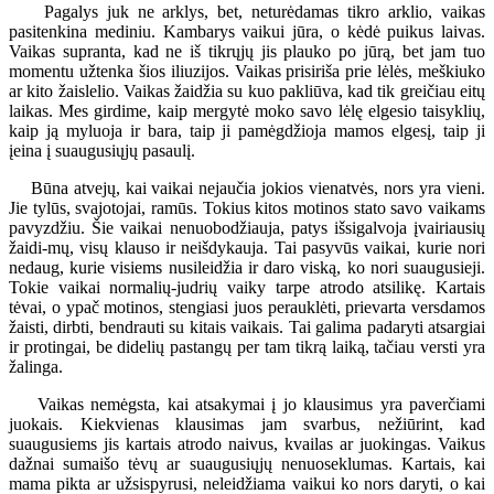
Pagalys juk ne arklys, bet, neturėdamas tikro arklio, vaikas
pasitenkina mediniu. Kambarys vaikui jūra, o kėdė puikus laivas.
Vaikas supranta, kad ne iš tikrųjų jis plauko po jūrą, bet jam tuo
momentu užtenka šios iliuzijos. Vaikas prisiriša prie lėlės, meškiuko
ar kito žaislelio. Vaikas žaidžia su kuo pakliūva, kad tik greičiau eitų
laikas. Mes girdime, kaip mergytė moko savo lėlę elgesio taisyklių,
kaip ją myluoja ir bara, taip ji pamėgdžioja mamos elgesį, taip ji
įeina į suaugusiųjų pasaulį.
Būna atvejų, kai vaikai nejaučia jokios vienatvės, nors yra vieni.
Jie tylūs, svajotojai, ramūs. Tokius kitos motinos stato savo vaikams
pavyzdžiu. Šie vaikai nenuobodžiauja, patys išsigalvoja įvairiausių
žaidi-mų, visų klauso ir neišdykauja. Tai pasyvūs vaikai, kurie nori
nedaug, kurie visiems nusileidžia ir daro viską, ko nori suaugusieji.
Tokie vaikai normalių-judrių vaiky tarpe atrodo atsilikę. Kartais
tėvai, o ypač motinos, stengiasi juos perauklėti, prievarta versdamos
žaisti, dirbti, bendrauti su kitais vaikais. Tai galima padaryti atsargiai
ir protingai, be didelių pastangų per tam tikrą laiką, tačiau versti yra
žalinga.
Vaikas nemėgsta, kai atsakymai į jo klausimus yra paverčiami
juokais. Kiekvienas klausimas jam svarbus, nežiūrint, kad
suaugusiems jis kartais atrodo naivus, kvailas ar juokingas. Vaikus
dažnai sumaišo tėvų ar suaugusiųjų nenuoseklumas. Kartais, kai
mama pikta ar užsispyrusi, neleidžiama vaikui ko nors daryti, o kai