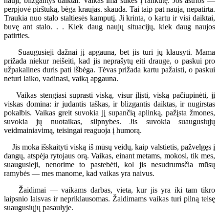
nauji, blizgantys daiktai. Vaikas ima šukes į rankutę. Jos aštrios —
perpjovė pirštuką, bėga kraujas. skauda. Tai taip pat nauja, nepatirta.
Traukia nuo stalo staltiesės kamputį. Ji krinta, o kartu ir visi daiktai,
buvę ant stalo. . . Kiek daug naujų situacijų, kiek daug naujos
patirties.
Suaugusieji dažnai jį apgauna, bet jis turi jų klausyti. Mama
prižada niekur neišeiti, kad jis neprašytų eiti drauge, o paskui pro
užpakalines duris pati išbėga. Tėvas prižada kartu pažaisti, o paskui
neturi laiko, vadinasi, vaiką apgauna.
Vaikas stengiasi suprasti viską, visur įlįsti, viską pačiupinėti, jį
viskas domina: ir judantis taškas, ir blizgantis daiktas, ir nugirstas
pokalbis. Vaikas greit suvokia jį supančią aplinką, pažįsta žmones,
suvokia jų nuotaikas, silpnybes. Jis suvokia suaugusiųjų
veidmainiavimą, teisingai reaguoja į humorą.
Jis moka išskaityti viską iš mūsų veidų, kaip valstietis, pažvelgęs į
dangų, atspėja rytojaus orą. Vaikas, einant metams, mokosi, tik mes,
suaugusieji, nenorime to pastebėti, kol jis nesudrumsčia mūsų
ramybės — mes manome, kad vaikas yra naivus.
Žaidimai — vaikams darbas, vieta, kur jis yra iki tam tikro
laipsnio laisvas ir nepriklausomas. Žaidimams vaikas turi pilną teisę
suaugusiųjų pasaulyje.