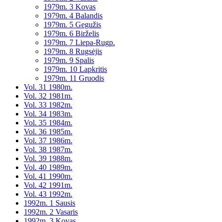
1979m. 3 Kovas
1979m. 4 Balandis
1979m. 5 Gegužis
1979m. 6 Birželis
1979m. 7 Liepa-Rugp.
1979m. 8 Rugsėjis
1979m. 9 Spalis
1979m. 10 Lapkritis
1979m. 11 Gruodis
Vol. 31 1980m.
Vol. 32 1981m.
Vol. 33 1982m.
Vol. 34 1983m.
Vol. 35 1984m.
Vol. 36 1985m.
Vol. 37 1986m.
Vol. 38 1987m.
Vol. 39 1988m.
Vol. 40 1989m.
Vol. 41 1990m.
Vol. 42 1991m.
Vol. 43 1992m.
1992m. 1 Sausis
1992m. 2 Vasaris
1992m. 3 Kovas