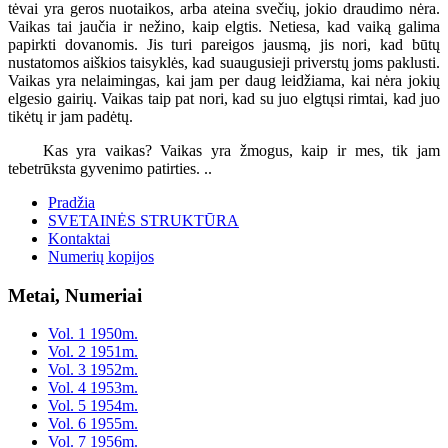
tėvai yra geros nuotaikos, arba ateina svečių, jokio draudimo nėra.
Vaikas tai jaučia ir nežino, kaip elgtis. Netiesa, kad vaiką galima
papirkti dovanomis. Jis turi pareigos jausmą, jis nori, kad būtų
nustatomos aiškios taisyklės, kad suaugusieji priverstų joms paklusti.
Vaikas yra nelaimingas, kai jam per daug leidžiama, kai nėra jokių
elgesio gairių. Vaikas taip pat nori, kad su juo elgtųsi rimtai, kad juo
tikėtų ir jam padėtų.
Kas yra vaikas? Vaikas yra žmogus, kaip ir mes, tik jam
tebetrūksta gyvenimo patirties. ..
Pradžia
SVETAINĖS STRUKTŪRA
Kontaktai
Numerių kopijos
Metai, Numeriai
Vol. 1 1950m.
Vol. 2 1951m.
Vol. 3 1952m.
Vol. 4 1953m.
Vol. 5 1954m.
Vol. 6 1955m.
Vol. 7 1956m.