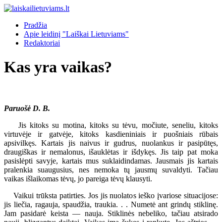
Pradžia
Apie leidinį "Laiškai Lietuviams"
Redaktoriai
Kas yra vaikas?
Paruošė D. B.
Jis kitoks su motina, kitoks su tėvu, močiute, seneliu, kitoks
virtuvėje ir gatvėje, kitoks kasdieniniais ir puošniais rūbais
apsivilkęs. Kartais jis naivus ir gudrus, nuolankus ir pasipūtęs,
draugiškas ir nemalonus, išauklėtas ir išdykęs. Jis taip pat moka
pasislėpti savyje, kartais mus suklaidindamas. Jausmais jis kartais
pralenkia suaugusius, nes nemoka tų jausmų suvaldyti. Tačiau
vaikas išlaikomas tėvų, jo pareiga tėvų klausyti.
Vaikui trūksta patirties. Jos jis nuolatos ieško įvariose situacijose:
jis liečia, ragauja, spaudžia, traukia. . . Numetė ant grindų stiklinę.
Jam pasidarė keista — nauja. Stiklinės nebeliko, tačiau atsirado