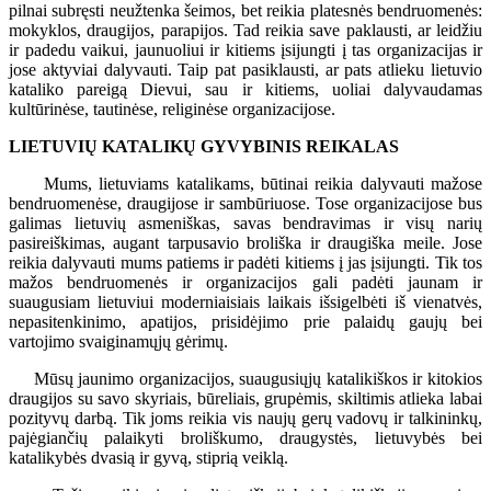
pilnai subręsti neužtenka šeimos, bet reikia platesnės bendruomenės:
mokyklos, draugijos, parapijos. Tad reikia save paklausti, ar leidžiu
ir padedu vaikui, jaunuoliui ir kitiems įsijungti į tas organizacijas ir
jose aktyviai dalyvauti. Taip pat pasiklausti, ar pats atlieku lietuvio
kataliko pareigą Dievui, sau ir kitiems, uoliai dalyvaudamas
kultūrinėse, tautinėse, religinėse organizacijose.
LIETUVIŲ KATALIKŲ GYVYBINIS REIKALAS
Mums, lietuviams katalikams, būtinai reikia dalyvauti mažose
bendruomenėse, draugijose ir sambūriuose. Tose organizacijose bus
galimas lietuvių asmeniškas, savas bendravimas ir visų narių
pasireiškimas, augant tarpusavio broliška ir draugiška meile. Jose
reikia dalyvauti mums patiems ir padėti kitiems į jas įsijungti. Tik tos
mažos bendruomenės ir organizacijos gali padėti jaunam ir
suaugusiam lietuviui moderniaisiais laikais išsigelbėti iš vienatvės,
nepasitenkinimo, apatijos, prisidėjimo prie palaidų gaujų bei
vartojimo svaiginamųjų gėrimų.
Mūsų jaunimo organizacijos, suaugusiųjų katalikiškos ir kitokios
draugijos su savo skyriais, būreliais, grupėmis, skiltimis atlieka labai
pozityvų darbą. Tik joms reikia vis naujų gerų vadovų ir talkininkų,
pajėgiančių palaikyti broliškumo, draugystės, lietuvybės bei
katalikybės dvasią ir gyvą, stiprią veiklą.