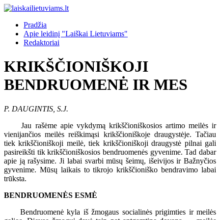
Pradžia
Apie leidinį "Laiškai Lietuviams"
Redaktoriai
KRIKŠČIONIŠKOJI
BENDRUOMENĖ IR MES
P. DAUGINTIS, S.J.
Jau rašėme apie vykdymą krikščioniškosios artimo meilės ir
vienijančios meilės reiškimąsi krikščioniškoje draugystėje. Tačiau
tiek krikščioniškoji meilė, tiek krikščioniškoji draugystė pilnai gali
pasireikšti tik krikščioniškosios bendruomenės gyvenime. Tad dabar
apie ją rašysime. Ji labai svarbi mūsų šeimų, išeivijos ir Bažnyčios
gyvenime. Mūsų laikais to tikrojo krikščioniško bendravimo labai
trūksta.
BENDRUOMENĖS ESMĖ
Bendruomenė kyla iš žmogaus socialinės prigimties ir meilės