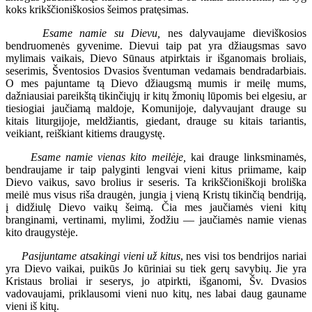
koks krikščioniškosios šeimos pratęsimas.
Esame namie su Dievu,
nes dalyvaujame dieviškosios
bendruomenės gyvenime. Dievui taip pat yra džiaugsmas savo
mylimais vaikais, Dievo Sūnaus atpirktais ir išganomais broliais,
seserimis, Šventosios Dvasios šventuman vedamais bendradarbiais.
O mes pajuntame tą Dievo džiaugsmą mumis ir meilę mums,
dažniausiai pareikštą tikinčiųjų ir kitų žmonių lūpomis bei elgesiu, ar
tiesiogiai jaučiamą maldoje, Komunijoje, dalyvaujant drauge su
kitais liturgijoje, meldžiantis, giedant, drauge su kitais tariantis,
veikiant, reiškiant kitiems draugystę.
Esame namie vienas kito meilėje,
kai drauge linksminamės,
bendraujame ir taip palyginti lengvai vieni kitus priimame, kaip
Dievo vaikus, savo brolius ir seseris. Ta krikščioniškoji broliška
meilė mus visus riša draugėn, jungia į vieną Kristų tikinčią bendriją,
į didžiulę Dievo vaikų šeimą. Čia mes jaučiamės vieni kitų
branginami, vertinami, mylimi, žodžiu — jaučiamės namie vienas
kito draugystėje.
Pasijuntame atsakingi vieni už kitus
, nes visi tos bendrijos nariai
yra Dievo vaikai, puikūs Jo kūriniai su tiek gerų savybių. Jie yra
Kristaus broliai ir seserys, jo atpirkti, išganomi, Šv. Dvasios
vadovaujami, priklausomi vieni nuo kitų, nes labai daug gauname
vieni iš kitų.