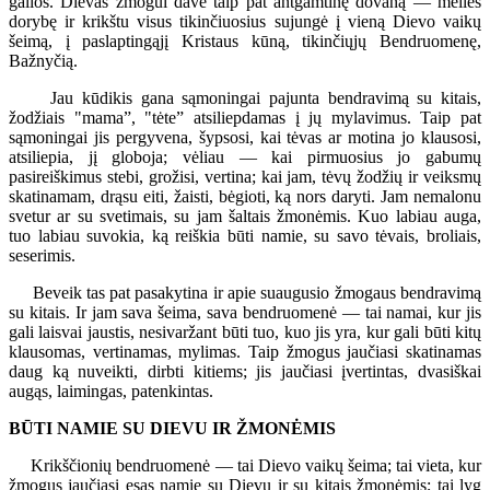
galios. Dievas žmogui davė taip pat antgamtinę dovaną — meilės
dorybę ir krikštu visus tikinčiuosius sujungė į vieną Dievo vaikų
šeimą, į paslaptingąjį Kristaus kūną, tikinčiųjų Bendruomenę,
Bažnyčią.
Jau kūdikis gana sąmoningai pajunta bendravimą su kitais,
žodžiais "mama”, "tėte” atsiliepdamas į jų mylavimus. Taip pat
sąmoningai jis pergyvena, šypsosi, kai tėvas ar motina jo klausosi,
atsiliepia, jį globoja; vėliau — kai pirmuosius jo gabumų
pasireiškimus stebi, grožisi, vertina; kai jam, tėvų žodžių ir veiksmų
skatinamam, drąsu eiti, žaisti, bėgioti, ką nors daryti. Jam nemalonu
svetur ar su svetimais, su jam šaltais žmonėmis. Kuo labiau auga,
tuo labiau suvokia, ką reiškia būti namie, su savo tėvais, broliais,
seserimis.
Beveik tas pat pasakytina ir apie suaugusio žmogaus bendravimą
su kitais. Ir jam sava šeima, sava bendruomenė — tai namai, kur jis
gali laisvai jaustis, nesivaržant būti tuo, kuo jis yra, kur gali būti kitų
klausomas, vertinamas, mylimas. Taip žmogus jaučiasi skatinamas
daug ką nuveikti, dirbti kitiems; jis jaučiasi įvertintas, dvasiškai
augąs, laimingas, patenkintas.
BŪTI NAMIE SU DIEVU IR ŽMONĖMIS
Krikščionių bendruomenė — tai Dievo vaikų šeima; tai vieta, kur
žmogus jaučiasi esąs namie su Dievu ir su kitais žmonėmis; tai lyg