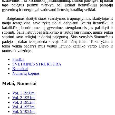
uždavinius ir krikščioniškąjį atsinaujinimą. Galbūt palengva jų nariai
taps pajėgūs perimti tvarkyti bei judinti lietuviškųjų parapijų
gyvenimą ir energingai vadovauti lietuvių katalikų veiklai.
Baigdamas skaityti šiuos svarstymus ir apmąstymus, skaitytojas iš
naujo teatgaivina savo ryžtą uoliai dalyvauti įvairių lietuviškų ir
katalikiškų bendruomenių gyvenime, stengdamasis jas palaikyti ir
stiprinti. Šalia lietuvybės išlaikymo ir tautos laisvinimo, mums reikia
stiprinti savo religinį ir dorinį pajėgumą. Šios vertybės šimtmečiais
padėjo ir dabar tebepadeda kovojančiai mūsų tautai. Toks ryžtas ir
tokia veikla padarys mus vertus lietuvio kataliko vardo Dievo ir
tautos akivaizdoje.
Pradžia
SVETAINĖS STRUKTŪRA
Kontaktai
Numerių kopijos
Metai, Numeriai
Vol. 1 1950m.
Vol. 2 1951m.
Vol. 3 1952m.
Vol. 4 1953m.
Vol. 5 1954m.