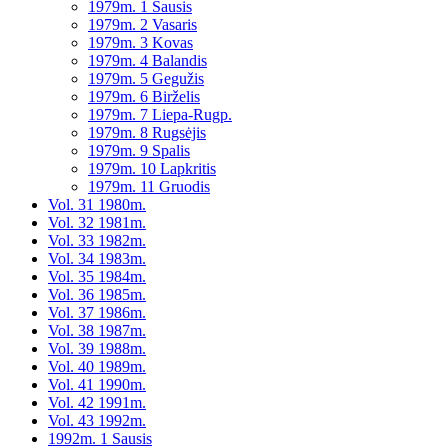
1979m. 1 Sausis
1979m. 2 Vasaris
1979m. 3 Kovas
1979m. 4 Balandis
1979m. 5 Gegužis
1979m. 6 Birželis
1979m. 7 Liepa-Rugp.
1979m. 8 Rugsėjis
1979m. 9 Spalis
1979m. 10 Lapkritis
1979m. 11 Gruodis
Vol. 31 1980m.
Vol. 32 1981m.
Vol. 33 1982m.
Vol. 34 1983m.
Vol. 35 1984m.
Vol. 36 1985m.
Vol. 37 1986m.
Vol. 38 1987m.
Vol. 39 1988m.
Vol. 40 1989m.
Vol. 41 1990m.
Vol. 42 1991m.
Vol. 43 1992m.
1992m. 1 Sausis