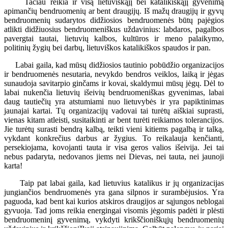
Tačiau reikia ir visą lietuviškąjį bei katalikiškąjį gyvenimą
apimančių bendruomenių ar bent draugijų. Iš mažų draugijų ir gyvų
bendruomenių sudarytos didžiosios bendruomenės būtų pajėgios
atlikti didžiuosius bendruomeniškus uždavinius: labdaros, pagalbos
pavergtai tautai, lietuvių kalbos, kultūros ir meno palaikymo,
politinių žygių bei darbų, lietuviškos katalikiškos spaudos ir pan.
Labai gaila, kad mūsų didžiosios tautinio pobūdžio organizacijos
ir bendruomenės nesutaria, nevykdo bendros veiklos, laiką ir jėgas
sunaudoja savitarpio ginčams ir kovai, skaldymui mūsų jėgų. Dėl to
labai nukenčia lietuvių išeivių bendruomeniškas gyvenimas, labai
daug tautiečių yra atstumiami nuo lietuvybės ir yra papiktinimas
jaunajai kartai. Tų organizacijų vadovai tai turėtų aiškiai suprasti,
vienas kitam atleisti, susitaikinti ar bent turėti reikiamos tolerancijos.
Jie turėtų surasti bendrą kalbą, teikti vieni kitiems pagalbą ir talką,
vykdant konkrečius darbus ar žygius. To reikalauja kenčianti,
persekiojama, kovojanti tauta ir visa geros valios išeivija. Jei tai
nebus padaryta, nedovanos jiems nei Dievas, nei tauta, nei jaunoji
karta!
Taip pat labai gaila, kad lietuvius katalikus ir jų organizacijas
jungiančios bendruomenės yra gana silpnos ir surambėjusios. Yra
paguoda, kad bent kai kurios atskiros draugijos ar sąjungos neblogai
gyvuoja. Tad joms reikia energingai visomis jėgomis padėti ir plėsti
bendruomeninį gyvenimą, vykdyti krikščioniškųjų bendruomenių