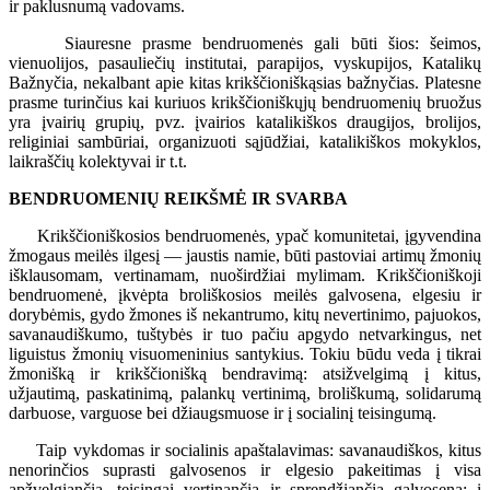
ir paklusnumą vadovams.
Siauresne prasme bendruomenės gali būti šios: šeimos,
vienuolijos, pasauliečių institutai, parapijos, vyskupijos, Katalikų
Bažnyčia, nekalbant apie kitas krikščioniškąsias bažnyčias. Platesne
prasme turinčius kai kuriuos krikščioniškųjų bendruomenių bruožus
yra įvairių grupių, pvz. įvairios katalikiškos draugijos, brolijos,
religiniai sambūriai, organizuoti sąjūdžiai, katalikiškos mokyklos,
laikraščių kolektyvai ir t.t.
BENDRUOMENIŲ REIKŠMĖ IR SVARBA
Krikščioniškosios bendruomenės, ypač komunitetai, įgyvendina
žmogaus meilės ilgesį — jaustis namie, būti pastoviai artimų žmonių
išklausomam, vertinamam, nuoširdžiai mylimam. Krikščioniškoji
bendruomenė, įkvėpta broliškosios meilės galvosena, elgesiu ir
dorybėmis, gydo žmones iš nekantrumo, kitų nevertinimo, pajuokos,
savanaudiškumo, tuštybės ir tuo pačiu apgydo netvarkingus, net
liguistus žmonių visuomeninius santykius. Tokiu būdu veda į tikrai
žmonišką ir krikščionišką bendravimą: atsižvelgimą į kitus,
užjautimą, paskatinimą, palankų vertinimą, broliškumą, solidarumą
darbuose, varguose bei džiaugsmuose ir į socialinį teisingumą.
Taip vykdomas ir socialinis apaštalavimas: savanaudiškos, kitus
nenorinčios suprasti galvosenos ir elgesio pakeitimas į visa
apžvelgiančią, teisingai vertinančią ir sprendžiančią galvoseną; į