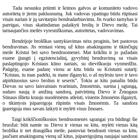
Tada nesunku priimti ir šeimos galvos ar komuniteto vadovo
autoritetą ir jiems paklusnumą. Juk vadovas ypatingu būdu rūpinasi
visais nariais ir jų savitarpio bendradarbiavimu. Jis tvarko tarnybas ir
pareigas, visus skatindamas palaikyti brolių ir Dievo meilę. Tai
tarnaujančios meilės vyresniškumas, autoritetas, vadovavimas.
Bendrijoje broliškas santykiavimas nėra proginis, bet pastovus
bendravimas. Jis remiasi vienų už kitus atsakingumu ir tikinčiųjų
meile Kristui bei savo bendruomenei. Mat krikštu ir jo pažadais
esame įjungti į egzistencialinį, gyvybinį bendravimą su visais
paslaptingojo Kristaus kūno nariais, su dieviškuoju vynmedžiu.
Paūgėję, esame padarę vienu ar kitu būdu su Kristumi sutartį:
"Kristau, tu man padėki, tu mane išganyki, o aš mylėsiu tave ir tavo
atpirktuosius savo brolius ir seseris”. Tokiu ar kitu panašiu būdu
Dievas su savo laisvaisiais tvariniais, žmonėmis, sueina į sąjungą,
sudaro naują ir amžiną sandorą, patvirtintą Dievo ir Žmogaus
Sūnaus išlietu krauju nuodėmėms atleisti, visiems žmonėms išganyti,
o tikintysis įsipareigoja rūpintis visais žmonėmis. Ta sandora
įpareigoja mus savais laikyti ir mylėti visus žmoaes.
Taigi krikščioniškosios bendruomenės sąrangai yra būdingi šie
bruožai: būti namie su Dievu ir vienas su kitu, mylėti vienas kitą
broliška ir net draugiška meile, pastoviai bendrauti vienas su kitu,
jaučiant atsakingumą vienų už kitus, įsipareigojimą naujajai sandorai