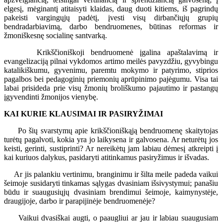
elgesį, mėginantį atitaisyti klaidas, daug duoti kitiems, iš pagrindų
pakeisti vargingųjų padėtį, įvesti visų dirbančiųjų grupių
bendradarbiavimą, darbo bendruomenes, būtinas reformas ir
žmoniškesnę socialinę santvarką.
Krikščioniškoji bendruomenė įgalina apaštalavimą ir
evangelizaciją pilnai vykdomos artimo meilės pavyzdžiu, gyvybingu
katalikiškumu, gyvenimu, paremtu mokymo ir patyrimo, stiprios
pagalbos bei pedagoginių priemonių aprūpinimo pajėgumu. Visa tai
labai prisideda prie visų žmonių broliškumo pajautimo ir pastangų
įgyvendinti žmonijos vienybę.
KAI KURIE KLAUSIMAI IR PASIRYŽIMAI
Po šių svarstymų apie krikščioniškąją bendruomenę skaitytojas
turėtų pagalvoti, kokia yra jo laikysena ir galvosena. Ar neturėtų jos
keisti, gerinti, sustiprinti? Ar nereikėtų jam labiau dėmesį atkreipti į
kai kuriuos dalykus, pasidaryti atitinkamus pasiryžimus ir išvadas.
Ar jis palankiu vertinimu, branginimu ir šilta meile padeda vaikui
šeimoje susidaryti tinkamas sąlygas dvasiniam išsivystymui; panašiu
būdu ir suaugusiųjų dvasiniam brendimui šeimoje, kaimynystėje,
draugijoje, darbo ir parapijinėje bendruomenėje?
Vaikui dvasiškai augti, o paaugliui ar jau ir labiau suaugusiam