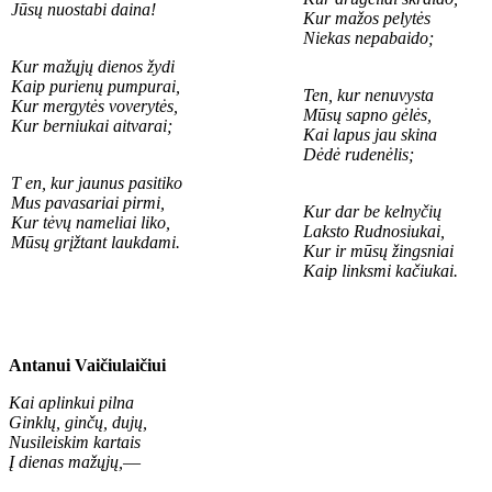
Jūsų nuostabi daina!
Kur mažos pelytės
Niekas nepabaido;
Kur mažųjų dienos žydi
Kaip purienų pumpurai,
Ten, kur nenuvysta
Kur mergytės voverytės,
Mūsų sapno gėlės,
Kur berniukai aitvarai;
Kai lapus jau skina
Dėdė rudenėlis;
T en, kur jaunus pasitiko
Mus pavasariai pirmi,
Kur dar be kelnyčių
Kur tėvų nameliai liko,
Laksto Rudnosiukai,
Mūsų grįžtant laukdami.
Kur ir mūsų žingsniai
Kaip linksmi kačiukai.
Antanui Vaičiulaičiui
Kai aplinkui pilna
Ginklų, ginčų, dujų,
Nusileiskim kartais
Į dienas mažųjų,
—