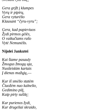
Gera grįžt į klumpes
Vyrų ir pipirų,
Gera vyturėlio
Klausant “čyru-vyru”;
Gera, kad papieviuos
Žydi pirmos gėlės,
O vaikučiams rašo
Vytė Nemunėlis.
Nijolei Jankutei
Kai šiame pasauly
Žmogus žmogų uja,
Nusileiskim kartais
Į dienas mažųjų,
—
Kur iš smėlio statėm
Čiuožėm nuo kalnelio,
Gedimino pilį,
Kaip pirty sušilę;
Kur purienos žydi,
Kur drugeliai skraido,