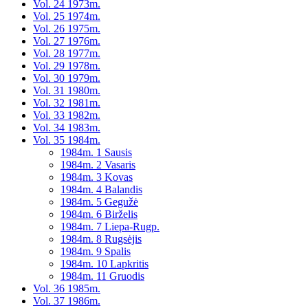
Vol. 24 1973m.
Vol. 25 1974m.
Vol. 26 1975m.
Vol. 27 1976m.
Vol. 28 1977m.
Vol. 29 1978m.
Vol. 30 1979m.
Vol. 31 1980m.
Vol. 32 1981m.
Vol. 33 1982m.
Vol. 34 1983m.
Vol. 35 1984m.
1984m. 1 Sausis
1984m. 2 Vasaris
1984m. 3 Kovas
1984m. 4 Balandis
1984m. 5 Gegužė
1984m. 6 Birželis
1984m. 7 Liepa-Rugp.
1984m. 8 Rugsėjis
1984m. 9 Spalis
1984m. 10 Lapkritis
1984m. 11 Gruodis
Vol. 36 1985m.
Vol. 37 1986m.