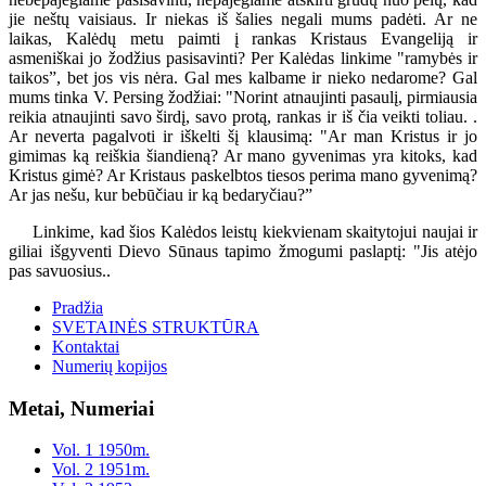
jie neštų vaisiaus. Ir niekas iš šalies negali mums padėti. Ar ne
laikas, Kalėdų metu paimti į rankas Kristaus Evangeliją ir
asmeniškai jo žodžius pasisavinti? Per Kalėdas linkime "ramybės ir
taikos”, bet jos vis nėra. Gal mes kalbame ir nieko nedarome? Gal
mums tinka V. Persing žodžiai: "Norint atnaujinti pasaulį, pirmiausia
reikia atnaujinti savo širdį, savo protą, rankas ir iš čia veikti toliau. .
Ar neverta pagalvoti ir iškelti šį klausimą: "Ar man Kristus ir jo
gimimas ką reiškia šiandieną? Ar mano gyvenimas yra kitoks, kad
Kristus gimė? Ar Kristaus paskelbtos tiesos perima mano gyvenimą?
Ar jas nešu, kur bebūčiau ir ką bedaryčiau?”
Linkime, kad šios Kalėdos leistų kiekvienam skaitytojui naujai ir
giliai išgyventi Dievo Sūnaus tapimo žmogumi paslaptį: "Jis atėjo
pas savuosius..
Pradžia
SVETAINĖS STRUKTŪRA
Kontaktai
Numerių kopijos
Metai, Numeriai
Vol. 1 1950m.
Vol. 2 1951m.