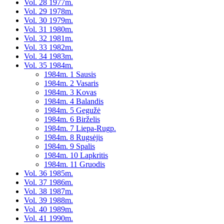
Vol. 28 1977m.
Vol. 29 1978m.
Vol. 30 1979m.
Vol. 31 1980m.
Vol. 32 1981m.
Vol. 33 1982m.
Vol. 34 1983m.
Vol. 35 1984m.
1984m. 1 Sausis
1984m. 2 Vasaris
1984m. 3 Kovas
1984m. 4 Balandis
1984m. 5 Gegužė
1984m. 6 Birželis
1984m. 7 Liepa-Rugp.
1984m. 8 Rugsėjis
1984m. 9 Spalis
1984m. 10 Lapkritis
1984m. 11 Gruodis
Vol. 36 1985m.
Vol. 37 1986m.
Vol. 38 1987m.
Vol. 39 1988m.
Vol. 40 1989m.
Vol. 41 1990m.