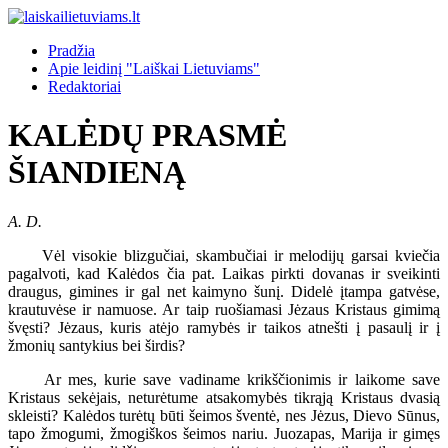
Pradžia
Apie leidinį "Laiškai Lietuviams"
Redaktoriai
KALĖDŲ PRASMĖ
ŠIANDIENĄ
A. D.
Vėl visokie blizgučiai, skambučiai ir melodijų garsai kviečia
pagalvoti, kad Kalėdos čia pat. Laikas pirkti dovanas ir sveikinti
draugus, gimines ir gal net kaimyno šunį. Didelė įtampa gatvėse,
krautuvėse ir namuose. Ar taip ruošiamasi Jėzaus Kristaus gimimą
švęsti? Jėzaus, kuris atėjo ramybės ir taikos atnešti į pasaulį ir į
žmonių santykius bei širdis?
Ar mes, kurie save vadiname krikščionimis ir laikome save
Kristaus sekėjais, neturėtume atsakomybės tikrąją Kristaus dvasią
skleisti? Kalėdos turėtų būti šeimos šventė, nes Jėzus, Dievo Sūnus,
tapo žmogumi, žmogiškos šeimos nariu. Juozapas, Marija ir gimęs