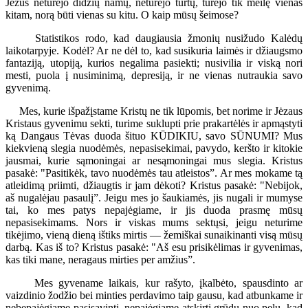
Jėzus neturėjo didžių namų, neturėjo turtų, turėjo tik meilę vienas
kitam, norą būti vienas su kitu. O kaip mūsų šeimose?
Statistikos rodo, kad daugiausia žmonių nusižudo Kalėdų
laikotarpyje. Kodėl? Ar ne dėl to, kad susikuria laimės ir džiaugsmo
fantaziją, utopiją, kurios negalima pasiekti; nusivilia ir viską nori
mesti, puola į nusiminimą, depresiją, ir ne vienas nutraukia savo
gyvenimą.
Mes, kurie išpažįstame Kristų ne tik lūpomis, bet norime ir Jėzaus
Kristaus gyvenimu sekti, turime suklupti prie prakartėlės ir apmąstyti
ką Dangaus Tėvas duoda šituo KŪDIKIU, savo SŪNUMI? Mus
kiekvieną slegia nuodėmės, nepasisekimai, pavydo, keršto ir kitokie
jausmai, kurie sąmoningai ar nesąmoningai mus slegia. Kristus
pasakė: "Pasitikėk, tavo nuodėmės tau atleistos”. Ar mes mokame tą
atleidimą priimti, džiaugtis ir jam dėkoti? Kristus pasakė: "Nebijok,
aš nugalėjau pasaulį”. Jeigu mes jo šaukiamės, jis nugali ir mumyse
tai, ko mes patys nepajėgiame, ir jis duoda prasmę mūsų
nepasisekimams. Nors ir viskas mums sektųsi, jeigu neturime
tikėjimo, vieną dieną ištiks mirtis — žemiškai sunaikinanti visą mūsų
darbą. Kas iš to? Kristus pasakė: "Aš esu prisikėlimas ir gyvenimas,
kas tiki mane, neragaus mirties per amžius”.
Mes gyvename laikais, kur rašyto, įkalbėto, spausdinto ar
vaizdinio žodžio bei minties perdavimo taip gausu, kad atbunkame ir
nebepajėgiame pasisavinti, nepajėgiame atskirti grūdų nuo pelų, kad