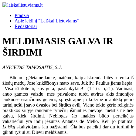
Pradžia
Apie leidinį "Laiškai Lietuviams"
Redaktoriai
MELDIMASIS GALVA IR
ŠIRDIMI
ANICETAS TAMOŠAITIS, S.J.
Būdami gėlėtame lauke, matėme, kaip atskrenda bitės ir renka iš
žiedų medų. Jose krikščionys mato save. Juk šv. Paulius jiems liepia:
"Visa ištirkite ir, kas gera, pasilaikykite!” (1 Tes 5,21). Vadinasi,
anuo gamtos vaizdu, mes privalome turėti atviras akis žmonijos
laukuose esančioms gėlėms, spręsti apie jų kokybę ir aptiktą gėrio
turinį nešti į savo dvasios bei širdies avilį. Vieno tokio gėrio religinės
praktikos srityje randame rytiečių išminties pievoje: melstis ne tiek
galva, kiek širdimi. Neblogas šio maldos būdo perteikėjas
vakariečiui yra indų jėzuitas Antanas de Mello. Keli jo pratimai
Laiškų
skaitytojams jau pažįstami. Čia bus pateikti dar du turtinti ir
gilinti ryšiui su Dievu meldžiantis.