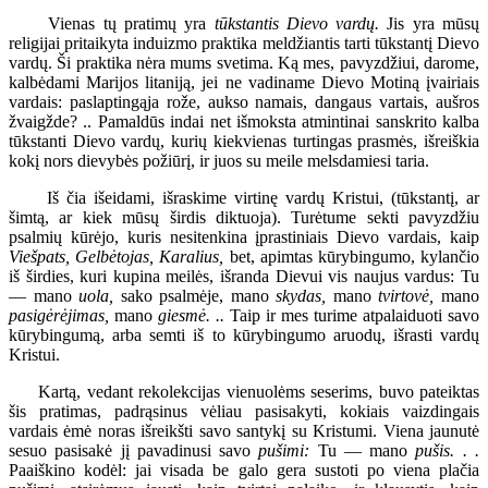
Vienas tų pratimų yra
tūkstantis Dievo vardų.
Jis yra mūsų
religijai pritaikyta induizmo praktika meldžiantis tarti tūkstantį Dievo
vardų. Ši praktika nėra mums svetima. Ką mes, pavyzdžiui, darome,
kalbėdami Marijos litaniją, jei ne vadiname Dievo Motiną įvairiais
vardais: paslaptingąja rože, aukso namais, dangaus vartais, aušros
žvaigžde? .. Pamaldūs indai net išmoksta atmintinai sanskrito kalba
tūkstanti Dievo vardų, kurių kiekvienas turtingas prasmės, išreiškia
kokį nors dievybės požiūrį, ir juos su meile melsdamiesi taria.
Iš čia išeidami, išraskime virtinę vardų Kristui, (tūkstantį, ar
šimtą, ar kiek mūsų širdis diktuoja). Turėtume sekti pavyzdžiu
psalmių kūrėjo, kuris nesitenkina įprastiniais Dievo vardais, kaip
Viešpats, Gelbėtojas, Karalius,
bet, apimtas kūrybingumo, kylančio
iš širdies, kuri kupina meilės, išranda Dievui vis naujus vardus: Tu
— mano
uola,
sako psalmėje, mano
skydas,
mano
tvirtovė,
mano
pasigėrėjimas,
mano
giesmė. ..
Taip ir mes turime atpalaiduoti savo
kūrybingumą, arba semti iš to kūrybingumo aruodų, išrasti vardų
Kristui.
Kartą, vedant rekolekcijas vienuolėms seserims, buvo pateiktas
šis pratimas, padrąsinus vėliau pasisakyti, kokiais vaizdingais
vardais ėmė noras išreikšti savo santykį su Kristumi. Viena jaunutė
sesuo pasisakė jį pavadinusi savo
pušimi:
Tu — mano
pušis. . .
Paaiškino kodėl: jai visada be galo gera sustoti po viena plačia