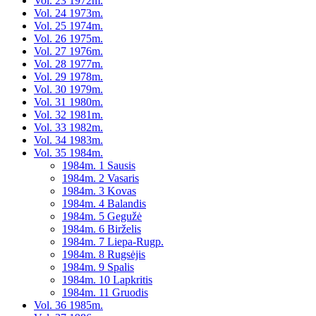
Vol. 23 1972m.
Vol. 24 1973m.
Vol. 25 1974m.
Vol. 26 1975m.
Vol. 27 1976m.
Vol. 28 1977m.
Vol. 29 1978m.
Vol. 30 1979m.
Vol. 31 1980m.
Vol. 32 1981m.
Vol. 33 1982m.
Vol. 34 1983m.
Vol. 35 1984m.
1984m. 1 Sausis
1984m. 2 Vasaris
1984m. 3 Kovas
1984m. 4 Balandis
1984m. 5 Gegužė
1984m. 6 Birželis
1984m. 7 Liepa-Rugp.
1984m. 8 Rugsėjis
1984m. 9 Spalis
1984m. 10 Lapkritis
1984m. 11 Gruodis
Vol. 36 1985m.