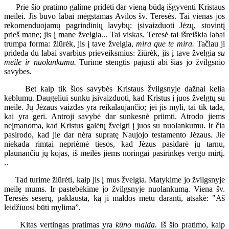
Prie šio pratimo galime pridėti dar vieną būdą išgyventi Kristaus
meilei. Jis buvo labai mėgstamas Avilos šv. Teresės. Tai vienas jos
rekomenduojamų pagrindinių lavybų: įsivaizduoti Jėzų, stovintį
prieš mane; jis į mane žvelgia... Tai viskas. Teresė tai išreiškia labai
trumpa forma: žiūrėk, jis į tave žvelgia,
mira que te mira.
Tačiau ji
prideda du labai svarbius prieveiksmius: žiūrėk, jis į tave žvelgia
su
meile ir nuolankumu.
Turime stengtis pajusti abi šias jo žvilgsnio
savybes.
Bet kaip tik šios savybės Kristaus žvilgsnyje dažnai kelia
keblumų. Daugeliui sunku įsivaizduoti, kad Kristus į juos žvelgtų su
meile. Jų Jėzaus vaizdas yra reikalaujančio; jei jis myli, tai tik tada,
kai yra geri. Antroji savybė dar sunkesnė priimti. Atrodo jiems
neįmanoma, kad Kristus galėtų žvelgti į juos su nuolankumu. Ir čia
pasirodo, kad jie dar nėra supratę Naujojo testamento Jėzaus. Jie
niekada rimtai nepriėmė tiesos, kad Jėzus pasidarė jų tarnu,
plaunančiu jų kojas, iš meilės jiems noringai pasirinkęs vergo mirtį.
..
Tad turime žiūrėti, kaip jis į mus žvelgia. Matykime jo žvilgsnyje
meilę mums. Ir pastebėkime jo žvilgsnyje nuolankumą. Viena šv.
Teresės seserų, paklausta, ką ji maldos metu daranti, atsakė: "Aš
leidžiuosi būti mylima”.
Kitas vertingas pratimas yra
kūno malda.
Iš šio pratimo, kaip