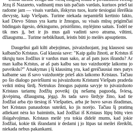
Jėzų iš Nazareto, vadinantį mus tais pačiais vardais, kuriuos prieš tai
radome jam — visais vardais, išskyrus tuos, kurie tiesiogiai išreiškia
dievystę, kaip Viešpats. Turime niekada nepamiršti kertinio fakto,
kad Dievo Sūnus yra kartu ir žmogus, su visais mūsų prigimčiai
būdingais ilgesio, dėkingumo, prisirišimo, mylėjimo saitais. Todėl ne
tik mes jį, bet ir jis mus gali vadinti savo atrama, viltimi,
džiaugsmu... Turime nebūkštauti, leistis būti jo meilės apsuptiems.
Daugeliui gali kilti abejojimas, įsivaizduojant, jog klausosi sau
kalbančio Kristaus. Gal klausia save: "Kaip galiu žinoti, ar Kristus iš
tikrųjų tuos žodžius ir vardus man sako, ar aš pats juos išrandu? Ar
man kalba Kristus, ar aš pats kalbu sau tuo vaizduotėje laikomu jo
paveikslu?” Atsakymas į šį klausimą yra, kad greičiausiai mes patys
kalbame sau iš savo vaizduotėje prieš akis laikomo Kristaus. Tačiau
po šio dialogo paviršiumi su įsivaizduotu Kristumi Viešpats pradeda
veikti mūsų širdį. Netrukus žmogus pajunta savyje to įsivaizduoto
Kristaus tariamų žodžių poveikį (jų nešamą paguodą, šviesą,
įkvėpimą, džiaugsmą, jėgą). Jis tada savo širdyje žino, kad tie
žodžiai arba ėjo tiesiog iš Viešpaties, arba jie buvo savas išradimas,
bet Kristaus panaudotas suteikti, ko jis norėjo. Tačiau šį pratimą
atliekant nėra ko baimintis, kad žodžiai iš Kristaus lūpų būtų vien
išsigalvojimas. Kristaus meilė yra tokia didelė mums, kad jokie
žodžiai, kokie tik išrandami ir dedami į jo lūpas tai meilei išreikšti,
niekada nebus pakankami.