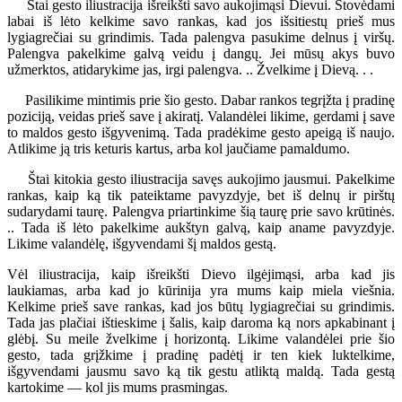
Štai gesto iliustracija išreikšti savo aukojimąsi Dievui. Stovėdami
labai iš lėto kelkime savo rankas, kad jos išsitiestų prieš mus
lygiagrečiai su grindimis. Tada palengva pasukime delnus į viršų.
Palengva pakelkime galvą veidu į dangų. Jei mūsų akys buvo
užmerktos, atidarykime jas, irgi palengva. .. Žvelkime į Dievą. . .
Pasilikime mintimis prie šio gesto. Dabar rankos tegrįžta į pradinę
poziciją, veidas prieš save į akiratį. Valandėlei likime, gerdami į save
to maldos gesto išgyvenimą. Tada pradėkime gesto apeigą iš naujo.
Atlikime ją tris keturis kartus, arba kol jaučiame pamaldumo.
Štai kitokia gesto iliustracija savęs aukojimo jausmui. Pakelkime
rankas, kaip ką tik pateiktame pavyzdyje, bet iš delnų ir pirštų
sudarydami taurę. Palengva priartinkime šią taurę prie savo krūtinės.
.. Tada iš lėto pakelkime aukštyn galvą, kaip aname pavyzdyje.
Likime valandėlę, išgyvendami šį maldos gestą.
Vėl iliustracija, kaip išreikšti Dievo ilgėjimąsi, arba kad jis
laukiamas, arba kad jo kūrinija yra mums kaip miela viešnia.
Kelkime prieš save rankas, kad jos būtų lygiagrečiai su grindimis.
Tada jas plačiai ištieskime į šalis, kaip daroma ką nors apkabinant į
glėbį. Su meile žvelkime į horizontą. Likime valandėlei prie šio
gesto, tada grįžkime į pradinę padėtį ir ten kiek luktelkime,
išgyvendami jausmu savo ką tik gestu atliktą maldą. Tada gestą
kartokime — kol jis mums prasmingas.