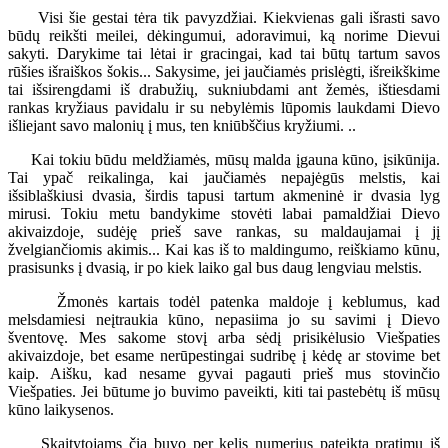
Visi šie gestai tėra tik pavyzdžiai. Kiekvienas gali išrasti savo
būdų reikšti meilei, dėkingumui, adoravimui, ką norime Dievui
sakyti. Darykime tai lėtai ir gracingai, kad tai būtų tartum savos
rūšies išraiškos šokis... Sakysime, jei jaučiamės prislėgti, išreikškime
tai išsirengdami iš drabužių, sukniubdami ant žemės, ištiesdami
rankas kryžiaus pavidalu ir su nebylėmis lūpomis laukdami Dievo
išliejant savo malonių į mus, ten kniūbščius kryžiumi. ..
Kai tokiu būdu meldžiamės, mūsų malda įgauna kūno, įsikūnija.
Tai ypač reikalinga, kai jaučiamės nepajėgūs melstis, kai
išsiblaškiusi dvasia, širdis tapusi tartum akmeninė ir dvasia lyg
mirusi. Tokiu metu bandykime stovėti labai pamaldžiai Dievo
akivaizdoje, sudėję prieš save rankas, su maldaujamai į jį
žvelgiančiomis akimis... Kai kas iš to maldingumo, reiškiamo kūnu,
prasisunks į dvasią, ir po kiek laiko gal bus daug lengviau melstis.
Žmonės kartais todėl patenka maldoje į keblumus, kad
melsdamiesi neįtraukia kūno, nepasiima jo su savimi į Dievo
šventovę. Mes sakome stovį arba sėdį prisikėlusio Viešpaties
akivaizdoje, bet esame nerūpestingai sudribę į kėdę ar stovime bet
kaip. Aišku, kad nesame gyvai pagauti prieš mus stovinčio
Viešpaties. Jei būtume jo buvimo paveikti, kiti tai pastebėtų iš mūsų
kūno laikysenos.
Skaitytojams čia buvo per kelis numerius pateikta pratimų iš