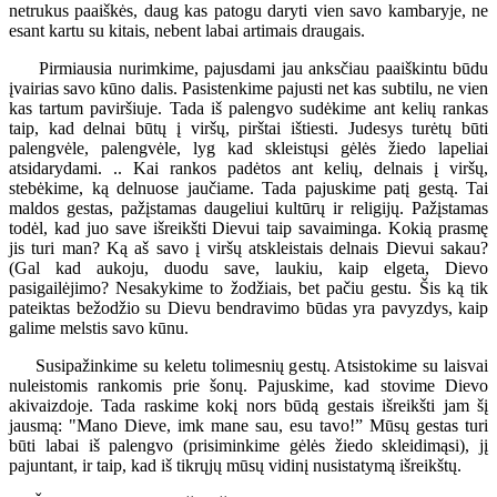
netrukus paaiškės, daug kas patogu daryti vien savo kambaryje, ne
esant kartu su kitais, nebent labai artimais draugais.
Pirmiausia nurimkime, pajusdami jau anksčiau paaiškintu būdu
įvairias savo kūno dalis. Pasistenkime pajusti net kas subtilu, ne vien
kas tartum paviršiuje. Tada iš palengvo sudėkime ant kelių rankas
taip, kad delnai būtų į viršų, pirštai ištiesti. Judesys turėtų būti
palengvėle, palengvėle, lyg kad skleistųsi gėlės žiedo lapeliai
atsidarydami. .. Kai rankos padėtos ant kelių, delnais į viršų,
stebėkime, ką delnuose jaučiame. Tada pajuskime patį gestą. Tai
maldos gestas, pažįstamas daugeliui kultūrų ir religijų. Pažįstamas
todėl, kad juo save išreikšti Dievui taip savaiminga. Kokią prasmę
jis turi man? Ką aš savo į viršų atskleistais delnais Dievui sakau?
(Gal kad aukoju, duodu save, laukiu, kaip elgeta, Dievo
pasigailėjimo? Nesakykime to žodžiais, bet pačiu gestu. Šis ką tik
pateiktas bežodžio su Dievu bendravimo būdas yra pavyzdys, kaip
galime melstis savo kūnu.
Susipažinkime su keletu tolimesnių gestų. Atsistokime su laisvai
nuleistomis rankomis prie šonų. Pajuskime, kad stovime Dievo
akivaizdoje. Tada raskime kokį nors būdą gestais išreikšti jam šį
jausmą: "Mano Dieve, imk mane sau, esu tavo!” Mūsų gestas turi
būti labai iš palengvo (prisiminkime gėlės žiedo skleidimąsi), jį
pajuntant, ir taip, kad iš tikrųjų mūsų vidinį nusistatymą išreikštų.