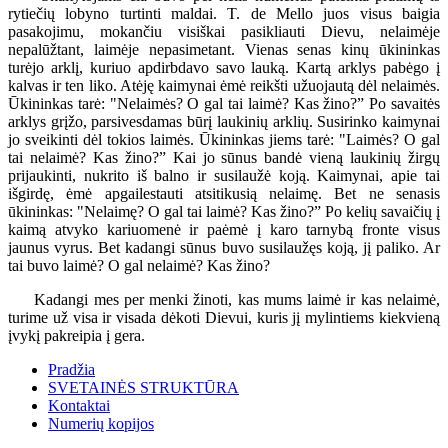
rytiečių lobyno turtinti maldai. T. de Mello juos visus baigia
pasakojimu, mokančiu visiškai pasikliauti Dievu, nelaimėje
nepalūžtant, laimėje nepasimetant. Vienas senas kinų ūkininkas
turėjo arklį, kuriuo apdirbdavo savo lauką. Kartą arklys pabėgo į
kalvas ir ten liko. Atėję kaimynai ėmė reikšti užuojautą dėl nelaimės.
Ūkininkas tarė: "Nelaimės? O gal tai laimė? Kas žino?” Po savaitės
arklys grįžo, parsivesdamas būrį laukinių arklių. Susirinko kaimynai
jo sveikinti dėl tokios laimės. Ūkininkas jiems tarė: "Laimės? O gal
tai nelaimė? Kas žino?” Kai jo sūnus bandė vieną laukinių žirgų
prijaukinti, nukrito iš balno ir susilaužė koją. Kaimynai, apie tai
išgirdę, ėmė apgailestauti atsitikusią nelaimę. Bet ne senasis
ūkininkas: "Nelaimę? O gal tai laimė? Kas žino?” Po kelių savaičių į
kaimą atvyko kariuomenė ir paėmė į karo tarnybą fronte visus
jaunus vyrus. Bet kadangi sūnus buvo susilaužęs koją, jį paliko. Ar
tai buvo laimė? O gal nelaimė? Kas žino?
Kadangi mes per menki žinoti, kas mums laimė ir kas nelaimė,
turime už visa ir visada dėkoti Dievui, kuris jį mylintiems kiekvieną
įvykį pakreipia į gera.
Pradžia
SVETAINĖS STRUKTŪRA
Kontaktai
Numerių kopijos