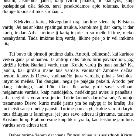
pušimi, atsirėmus jausti, kaip tvirtai palaiko, ir klausytis, kaip
paslaptingai ošia šakos, tarsi pasakodamos apie tolumas, kurios
drauge tokios artimos širdžiai. ..
Kiekvieną kartą, iškvėpdami orą, tarkime vieną tų Kristaus
vardų. Jei tas ar kitas ypatingai traukia, kartokime jį dar kartą, ir dar
kartą, ir dar. Arba tarkime jį kartą ir prie jo su meile likime, nieko
nesakydami. Tada imkime kitą vardą, likime prie jo ir vėl imkime
kitą.
Tai buvo tik pirmoji pratimo dalis. Antroji, tolimesnė, kai kuriuos
veikia gana jaudinamai. Ta antroji dalis tokia: turiu įsivaizduoti, jog
girdžiu Kristų ištariant vardų man. Kokių vardų jis man randa? Ką
jaučiu, kai girdžiu mane tais vardais vadinant? Žmonės dažnai
nenori klausytis Dievo, vadinančio juos vardais, pilnais švelnios,
intymios meilės. Tai daugiau, negu jie pajėgia pakelti. Atrodo per
daug laiminga, kad būtų tikra. Jie arba girdi save vadinant
neigiamais vardais, kaip nusidėjėlio, nedėkingos avies ir panašiais,
arba negirdi savo adresu jokio. Tokie žmonės dar nėra radę Naujojo
testamento Dievo, kurio meilė jiems yra be sąlygų ir be kraštų. Jie
turi leisti sau jo meilę pajusti. Turime pamąstyti, kokie vardai darytų
mus džiugius ir laimingus, jei juos savo adresu išgirstume, tariamus
Kristaus lūpų. Pratimo esmė kaip tik ir yra ta, kad leistume jam tuos
vardus savo adresu tarti.
Dabar turime žengti dar vieną žingsnį toliau ir įsivaizduoti Kristų,