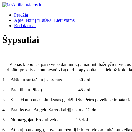
Pradžia
Apie leidinį "Laiškai Lietuviams"
Redaktoriai
Šypsuliai
Vienas klebonas pasikvietė dailininką atnaujinti bažnyčios vidaus tap
kad būtų pristatyta smulkesnė visų darbų apyskaita — kiek už kokį darb
1. Aiškiau sustačiau Įsakymus ............ 30 dol.
2. Padailinau Pilotą ..............................45 dol.
3. Sustačiau naujas plunksnas gaidžiui šv. Petro paveiksle ir pataisiau 
4. Paauksavau Angelo Sargo kairįjį sparną 12 dol.
5. Numazgojau Erodui veidą ............ 15 dol.
6. Atnaujinau dangų, nuvaliau mėnulį ir kiton vieton nukėliau kelias 