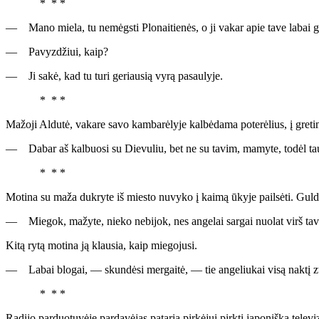
* * *
— Mano miela, tu nemėgsti Plonaitienės, o ji vakar apie tave labai gra
— Pavyzdžiui, kaip?
— Ji sakė, kad tu turi geriausią vyrą pasaulyje.
* * *
Mažoji Aldutė, vakare savo kambarėlyje kalbėdama poterėlius, į greti
— Dabar aš kalbuosi su Dievuliu, bet ne su tavim, mamyte, todėl tau n
* * *
Motina su maža dukryte iš miesto nuvyko į kaimą ūkyje pailsėti. Guld
— Miegok, mažyte, nieko nebijok, nes angelai sargai nuolat virš tavo
Kitą rytą motina ją klausia, kaip miegojusi.
— Labai blogai, — skundėsi mergaitė, — tie angeliukai visą naktį zv
* * *
Radijo parduotuvėje pardavėjas pataria pirkėjui pirkti japonišką televi