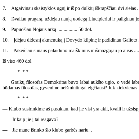
7. Atgaivinau skaistyklos ugnį ir iš po dulkių iškrapščiau dvi sielas ....
8. Išvaliau pragarą, uždėjau naują uodegą Liucipieriui ir pailginau jo
9. Papuošiau Nojaus arką ................ 50 dol.
10. Įdėjau didesnį akmenuką į Dovydo kilpinę ir padidinau Galioto gal
11. Pakeičiau sūnaus palaidūno marškinius ir išmazgojau jo ausis ........
Iš viso 460 dol.
* * *
Graikų filosofas Demokritas buvo labai aukšto ūgio, o vedė labai m
būdamas filosofas, gyvenime neišmintingai elgčiausi? Juk kiekvienas
* * *
— Klubo susirinkime aš pasakiau, kad jie visi yra akli, kvaili ir užsispy
— Ir kaip jie į tai reagavo?
— Jie mane išrinko šio klubo garbės nariu. . .