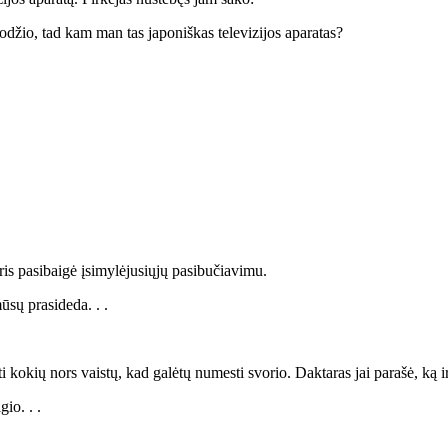
io, tad kam man tas japoniškas televizijos aparatas?
ris pasibaigė įsimylėjusiųjų pasibučiavimu.
sų prasideda. . .
 kokių nors vaistų, kad galėtų numesti svorio. Daktaras jai parašė, ką ir
io. . .