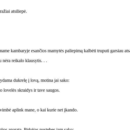
žiai atsiliepė.
mame kambaryje esančios mamytės paliepimą kalbėti truputi garsiau ats
ėra reikalo klausytis. . .
ydama dukrelę į lovą, motina jai sako:
 lovelės skraidys ir tave saugos.
imbė aplink mane, o kai kurie net įkando.
zijos aparatą. Pirkėjas nustebęs jam sako: