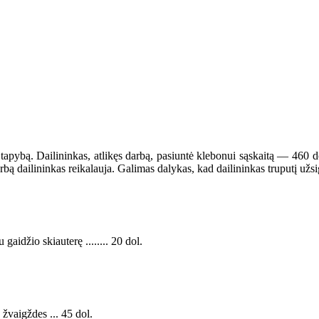
ybą. Dailininkas, atlikęs darbą, pasiuntė klebonui sąskaitą — 460 dol.
ą dailininkas reikalauja. Galimas dalykas, kad dailininkas truputį užsi
gaidžio skiauterę ........ 20 dol.
žvaigždes ... 45 dol.