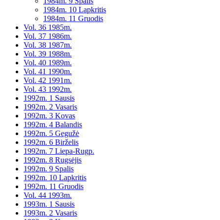
1984m. 9 Spalis
1984m. 10 Lapkritis
1984m. 11 Gruodis
Vol. 36 1985m.
Vol. 37 1986m.
Vol. 38 1987m.
Vol. 39 1988m.
Vol. 40 1989m.
Vol. 41 1990m.
Vol. 42 1991m.
Vol. 43 1992m.
1992m. 1 Sausis
1992m. 2 Vasaris
1992m. 3 Kovas
1992m. 4 Balandis
1992m. 5 Gegužė
1992m. 6 Birželis
1992m. 7 Liepa-Rugp.
1992m. 8 Rugsėjis
1992m. 9 Spalis
1992m. 10 Lapkritis
1992m. 11 Gruodis
Vol. 44 1993m.
1993m. 1 Sausis
1993m. 2 Vasaris