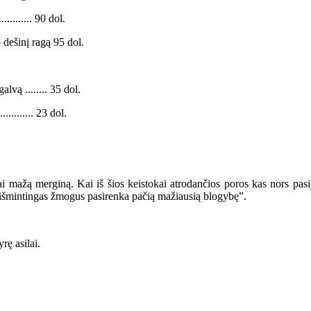
......... 90 dol.
 dešinį ragą 95 dol.
vą ........ 35 dol.
........ 23 dol.
ažą merginą. Kai iš šios keistokai atrodančios poros kas nors pasiju
 išmintingas žmogus pasirenka pačią mažiausią blogybę”.
rę asilai.