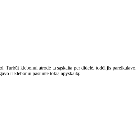
 Turbūt klebonui atrodė ta sąskaita per didelė, todėl jis pareikalavo,
gavo ir klebonui pasiuntė tokią apyskaitą: