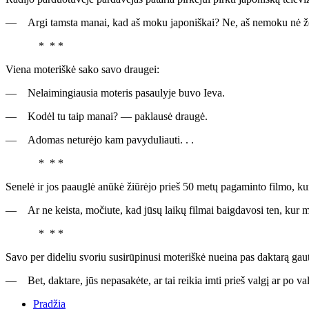
— Argi tamsta manai, kad aš moku japoniškai? Ne, aš nemoku nė žodž
* * *
Viena moteriškė sako savo draugei:
— Nelaimingiausia moteris pasaulyje buvo Ieva.
— Kodėl tu taip manai? — paklausė draugė.
— Adomas neturėjo kam pavyduliauti. . .
* * *
Senelė ir jos paauglė anūkė žiūrėjo prieš 50 metų pagaminto filmo, ku
— Ar ne keista, močiute, kad jūsų laikų filmai baigdavosi ten, kur mū
* * *
Savo per dideliu svoriu susirūpinusi moteriškė nueina pas daktarą gauti
— Bet, daktare, jūs nepasakėte, ar tai reikia imti prieš valgį ar po valg
Pradžia