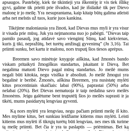
apsaugos. Pastebėję, kiek tie tikintieji yra iškentėję ir vis tiek išlikę
gyvi, galime tik prieiti prie išvados, kad jie išsilaikė tik per Dievo
malonę ir jo meilę. Yra nesuprantama, kaip kitaip būtų galima atleisti
arba net melstis už tuos, kurie juos kankina.
Tikėjime maloniausia yra žinoti, kad Dievas mus myli ir yra visur
ir visada prie mūsų. Juk yra neįmanoma nuo jo pabėgti. "Dievas taip
pamilo pasaulį, jog atidavė savo viengimį Sūnų, kad kiekvienas,
kuris jį tiki, nepražūtų, bet turėtų amžinąjį gyvenimą” (Jn 3,16). Tai
priimti sunku, bet kartu ir malonu, nors truputį šios tiesos aprėpus.
Breemen savo minėtoje knygoje aiškina, kad žmonės bando
viskam pritaikyti žmogiškus standartus, įskaitant ir Dievą. Bet
negalima matuoti Dievo pagal mūsų standartus. Jo meilė mums
negali būti kitokia, negu visiška ir absoliuti. Jo meilė žmogui yra
begalinė ir beribė. Žmonės, aiškina Breemen, yra nusistatę mylėti
kitus procentiniais skaičiais: labai (90%), paprastai (50%) arba
nelabai (20%). Bet Dievas nematuoja ir taip nedalina savo meilės
žmonėms. Jeigu galėtume bent truputėlį šios jo meilės suprasti ir ja
tikėti, mums pasidarytų lengviau gyventi.
Ką nors mylėti yra lengviau, negu pačiam priimti meilę iš kito.
Mes mylime kitus, bet sunkiau leidžiame kitiems mus mylėti. Leisti
kitiems mus mylėti iš tikrųjų turėtų būti lengviau, nes mes tik turime
tą meilę priimti. Bet čia ir yra ta paslaptis — priėmimas. Bet ką