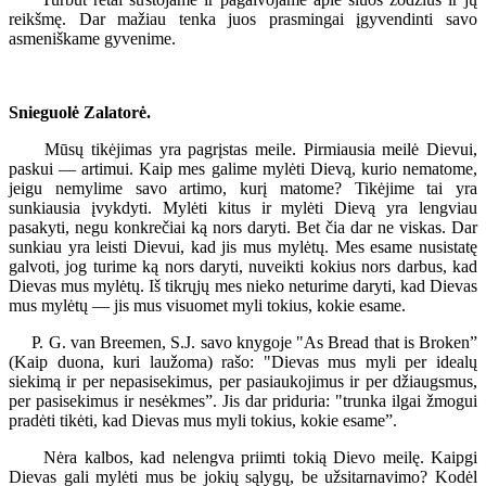
reikšmę. Dar mažiau tenka juos prasmingai įgyvendinti savo
asmeniškame gyvenime.
Snieguolė Zalatorė.
Mūsų tikėjimas yra pagrįstas meile. Pirmiausia meilė Dievui,
paskui — artimui. Kaip mes galime mylėti Dievą, kurio nematome,
jeigu nemylime savo artimo, kurį matome? Tikėjime tai yra
sunkiausia įvykdyti. Mylėti kitus ir mylėti Dievą yra lengviau
pasakyti, negu konkrečiai ką nors daryti. Bet čia dar ne viskas. Dar
sunkiau yra leisti Dievui, kad jis mus mylėtų. Mes esame nusistatę
galvoti, jog turime ką nors daryti, nuveikti kokius nors darbus, kad
Dievas mus mylėtų. Iš tikrųjų mes nieko neturime daryti, kad Dievas
mus mylėtų — jis mus visuomet myli tokius, kokie esame.
P. G. van Breemen, S.J. savo knygoje "As Bread that is Broken”
(Kaip duona, kuri laužoma) rašo: "Dievas mus myli per idealų
siekimą ir per nepasisekimus, per pasiaukojimus ir per džiaugsmus,
per pasisekimus ir nesėkmes”. Jis dar priduria: "trunka ilgai žmogui
pradėti tikėti, kad Dievas mus myli tokius, kokie esame”.
Nėra kalbos, kad nelengva priimti tokią Dievo meilę. Kaipgi
Dievas gali mylėti mus be jokių sąlygų, be užsitarnavimo? Kodėl