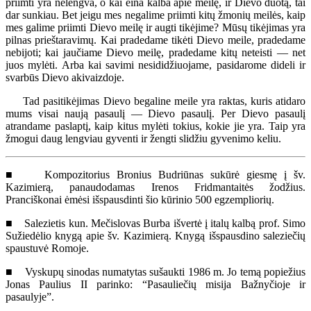
priimti yra nelengva, o kai eina kalba apie meilę, ir Dievo duotą, tai
dar sunkiau. Bet jeigu mes negalime priimti kitų žmonių meilės, kaip
mes galime priimti Dievo meilę ir augti tikėjime? Mūsų tikėjimas yra
pilnas prieštaravimų. Kai pradedame tikėti Dievo meile, pradedame
nebijoti; kai jaučiame Dievo meilę, pradedame kitų neteisti — net
juos mylėti. Arba kai savimi nesididžiuojame, pasidarome dideli ir
svarbūs Dievo akivaizdoje.
Tad pasitikėjimas Dievo begaline meile yra raktas, kuris atidaro
mums visai naują pasaulį — Dievo pasaulį. Per Dievo pasaulį
atrandame paslaptį, kaip kitus mylėti tokius, kokie jie yra. Taip yra
žmogui daug lengviau gyventi ir žengti slidžiu gyvenimo keliu.
■ Kompozitorius Bronius Budriūnas sukūrė giesmę į šv.
Kazimierą, panaudodamas Irenos Fridmantaitės žodžius.
Pranciškonai ėmėsi išspausdinti šio kūrinio 500 egzempliorių.
■ Salezietis kun. Mečislovas Burba išvertė į italų kalbą prof. Simo
Sužiedėlio knygą apie šv. Kazimierą. Knygą išspausdino saleziečių
spaustuvė Romoje.
■ Vyskupų sinodas numatytas sušaukti 1986 m. Jo temą popiežius
Jonas Paulius II parinko: “Pasauliečių misija Bažnyčioje ir
pasaulyje”.