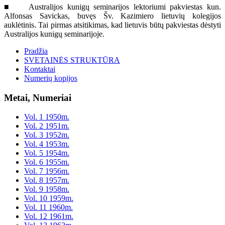
■ Australijos kunigų seminarijos lektoriumi pakviestas kun.
Alfonsas Savickas, buvęs Šv. Kazimiero lietuvių kolegijos
auklėtinis. Tai pirmas atsitikimas, kad lietuvis būtų pakviestas dėstyti
Australijos kunigų seminarijoje.
Pradžia
SVETAINĖS STRUKTŪRA
Kontaktai
Numerių kopijos
Metai, Numeriai
Vol. 1 1950m.
Vol. 2 1951m.
Vol. 3 1952m.
Vol. 4 1953m.
Vol. 5 1954m.
Vol. 6 1955m.
Vol. 7 1956m.
Vol. 8 1957m.
Vol. 9 1958m.
Vol. 10 1959m.
Vol. 11 1960m.
Vol. 12 1961m.