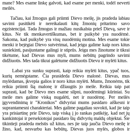
mane? Mes esame linkę galvoti, kad esame per menki, todėl neverti
meilės.
Tačiau, kai žmogus gali priimti Dievo meilę, jis pradeda labiau
savimi pasitikėti ir nereikalauti kitų žmonių pritarimo savo
egzistencijai. Tada žmogus ir mažiau nusikalsta prieš Dievą, save ir
kitus. Ne tik menkavertiškumas, bet ir puikybė yra nuodėmė.
Sakoma, kad puikybė yra visų nuodėmių motina. Mes esame tokie
menki ir bejėgiai Dievo sutvėrimai, kad jeigu galime kaip nors kitus
suniekinti, pasijuntame galingi ir stiprūs. Jeigu mes žinotume ir tikrai
tikėtume, kad Dievas mus myli, mums nebūtų pagrindo savimi
didžiuotis. Mes tada tikrai galėtume didžiuotis Dievu ir mylėti kitus.
Labai yra sunku suprasti, kaip reikia mylėti kitus, ypač tuos,
kurių nemėgstame. Čia prasideda Dievo malonė. Dievas, mus
mylėdamas, įkvepia galios ir noro kitus mylėti. Mums, žmonėms, tik
reikia priimti šią malonę ir džiaugtis jo meile. Reikia taip pat
suprasti, kad be Dievo mes esame silpni, nuodėmingi kūriniai. Su
meile mes galime viską nugalėti, net ir nuodėmę. Per meilės
įgyvendinimą ir "Kronikos” didvyriai mums pasidaro aiškesni ir
suprantamesni charakteriai. Mes galime pagaliau suvokti, kad jie taip
yra prisiartinę prie Dievo, taip viską į jo rankas patikėję, kad net jų
kankintojai ir persekiotojai pasidaro šių didvyrių maldų objektai. Šie
tikintieji pradeda melstis už kitus, nes jie taip jaučia Dievo meilę ir
žino, kad, nesvarbu kas bebūtų, Dievas juos mylės, globos ir