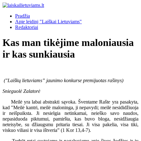
Pradžia
Apie leidinį "Laiškai Lietuviams"
Redaktoriai
Kas man tikėjime maloniausia
ir kas sunkiausia
("Laiškų lietuviams” jaunimo konkurse premijuotas rašinys)
Snieguolė Zalatorė
Meilė yra labai abstrakti sąvoka. Šventame Rašte yra pasakyta,
kad "Meilė kantri, meilė maloninga, ji nepavydi; meilė nesididžiuoja
ir neišpuiksta. Ji nesielgia netinkamai, neieško savo naudos,
nepasiduoda piktumui, pamiršta, kas buvo bloga, nesidžiaugia
neteisybe, su džiaugsmu pritaria tiesai. Ji visa pakelia, visa tiki,
viskuo viliasi ir visa ištveria” (1 Kor 13,4-7).
Turbūt retai sustojame ir pagalvojame apie šiuos žodžius ir jų