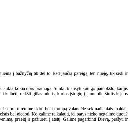
na į bažnyčią tik dėl to, kad jaučia pareigą, ten nuėję, tik sėdi ir
vęs laukia kokia nors pramoga. Sunku klausyti kunigo pamokslo, kai jis
lbėti, reikšti gilias mintis, kurios įstrigtų į jaunuolių širdis ir juos
 ir noru turėtume skirti bent trumpą valandėlę sekmadieniais maldai,
elstis bei giedoti. Ko galime reikalauti, jei patys nieko negalime duoti?
nimą, praeitį ir pažiūrėti į ateitį. Galime pagarbinti Dievą, prašyti ir