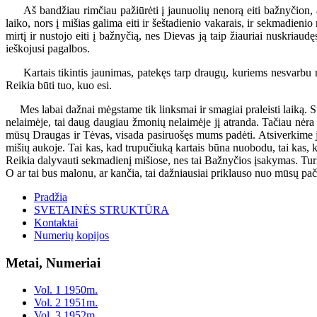
Aš bandžiau rimčiau pažiūrėti į jaunuolių nenorą eiti bažnyčion, atlikt
laiko, nors į mišias galima eiti ir šeštadienio vakarais, ir sekmadien
mirtį ir nustojo eiti į bažnyčią, nes Dievas ją taip žiauriai nuskria
ieškojusi pagalbos.
Kartais tikintis jaunimas, patekęs tarp draugų, kuriems nesvarbu religi
Reikia būti tuo, kuo esi.
Mes labai dažnai mėgstame tik linksmai ir smagiai praleisti laiką. Su
nelaimėje, tai daug daugiau žmonių nelaimėje jį atranda. Tačiau nėra 
mūsų Draugas ir Tėvas, visada pasiruošęs mums padėti. Atsiverkime ja
mišių aukoje. Tai kas, kad trupučiuką kartais būna nuobodu, tai kas, 
Reikia dalyvauti sekmadienį mišiose, nes tai Bažnyčios įsakymas. Turim
O ar tai bus malonu, ar kančia, tai dažniausiai priklauso nuo mūsų pa
Pradžia
SVETAINĖS STRUKTŪRA
Kontaktai
Numerių kopijos
Metai, Numeriai
Vol. 1 1950m.
Vol. 2 1951m.
Vol. 3 1952m.