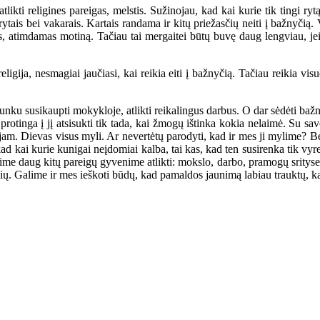
i religines pareigas, melstis. Sužinojau, kad kai kurie tik tingi rytą a
io rytais bei vakarais. Kartais randama ir kitų priežasčių neiti į bažnyč
udęs, atimdamas motiną. Tačiau tai mergaitei būtų buvę daug lengviau, 
ja, nesmagiai jaučiasi, kai reikia eiti į bažnyčią. Tačiau reikia visuom
nku susikaupti mokykloje, atlikti reikalingus darbus. O dar sėdėti baž
protinga į jį atsisukti tik tada, kai žmogų ištinka kokia nelaimė. Su sa
m. Dievas visus myli. Ar nevertėtų parodyti, kad ir mes ji mylime? Ben
kad kai kurie kunigai neįdomiai kalba, tai kas, kad ten susirenka tik 
e daug kitų pareigų gyvenime atlikti: mokslo, darbo, pramogų srityse. M
čių. Galime ir mes ieškoti būdų, kad pamaldos jaunimą labiau trauktų, ka