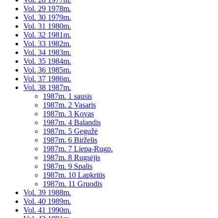
Vol. 29 1978m.
Vol. 30 1979m.
Vol. 31 1980m.
Vol. 32 1981m.
Vol. 33 1982m.
Vol. 34 1983m.
Vol. 35 1984m.
Vol. 36 1985m.
Vol. 37 1986m.
Vol. 38 1987m.
1987m. 1 sausis
1987m. 2 Vasaris
1987m. 3 Kovas
1987m. 4 Balandis
1987m. 5 Gegužė
1987m. 6 Birželis
1987m. 7 Liepa-Rugp.
1987m. 8 Rugsėjis
1987m. 9 Spalis
1987m. 10 Lapkritis
1987m. 11 Gruodis
Vol. 39 1988m.
Vol. 40 1989m.
Vol. 41 1990m.