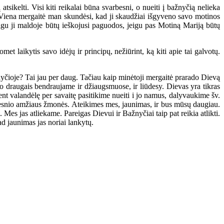
tsikelti. Visi kiti reikalai būna svarbesni, o nueiti į bažnyčią nelieka
ią. Viena mergaitė man skundėsi, kad ji skaudžiai išgyveno savo motinos
jeigu ji maldoje būtų ieškojusi paguodos, jeigu pas Motiną Mariją būtų
et laikytis savo idėjų ir principų, nežiūrint, ką kiti apie tai galvotų.
nyčioje? Tai jau per daug. Tačiau kaip minėtoji mergaitė prarado Dievą
vo draugais bendraujame ir džiaugsmuose, ir liūdesy. Dievas yra tikras
t valandėlę per savaitę pasitikime nueiti i jo namus, dalyvaukime šv.
vyresnio amžiaus žmonės. Ateikimes mes, jaunimas, ir bus mūsų daugiau.
es jas atliekame. Pareigas Dievui ir Bažnyčiai taip pat reikia atlikti.
d jaunimas jas noriai lankytų.