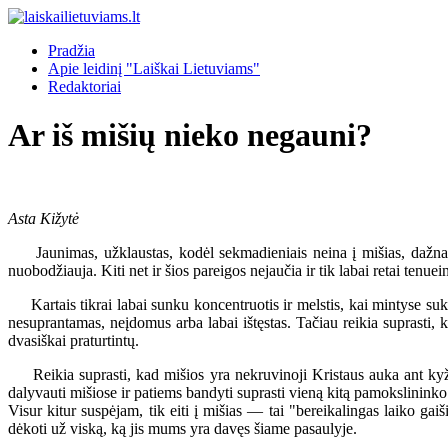
Pradžia
Apie leidinį "Laiškai Lietuviams"
Redaktoriai
Ar iš mišių nieko negauni?
Asta Kižytė
Jaunimas, užklaustas, kodėl sekmadieniais neina į mišias, dažnai at
nuobodžiauja. Kiti net ir šios pareigos nejaučia ir tik labai retai tenuei
Kartais tikrai labai sunku koncentruotis ir melstis, kai mintyse suka
nesuprantamas, neįdomus arba labai ištęstas. Tačiau reikia suprasti, ka
dvasiškai praturtintų.
Reikia suprasti, kad mišios yra nekruvinoji Kristaus auka ant kyžia
dalyvauti mišiose ir patiems bandyti suprasti vieną kitą pamokslininko m
Visur kitur suspėjam, tik eiti į mišias — tai "bereikalingas laiko gaiš
dėkoti už viską, ką jis mums yra davęs šiame pasaulyje.