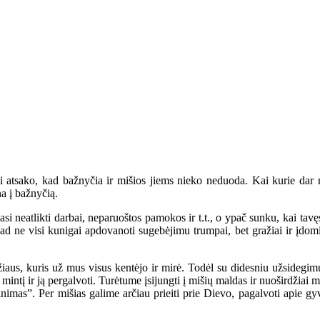
sako, kad bažnyčia ir mišios jiems nieko neduoda. Kai kurie dar nuei
na į bažnyčią.
si neatlikti darbai, neparuoštos pamokos ir t.t., o ypač sunku, kai ta
d ne visi kunigai apdovanoti sugebėjimu trumpai, bet gražiai ir įdomiai ka
us, kuris už mus visus kentėjo ir mirė. Todėl su didesniu užsidegimu
intį ir ją pergalvoti. Turėtume įsijungti į mišių maldas ir nuoširdžiai m
inimas”. Per mišias galime arčiau prieiti prie Dievo, pagalvoti apie gyve