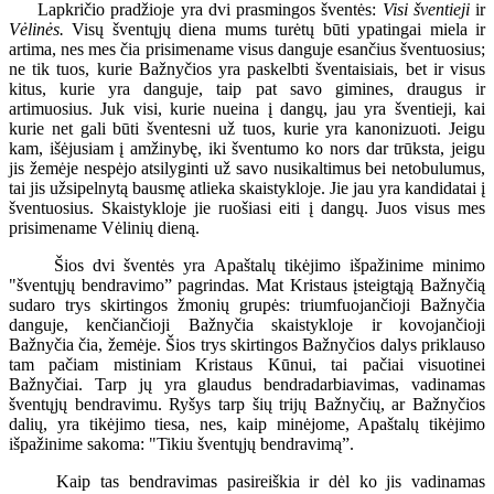
Lapkričio pradžioje yra dvi prasmingos šventės:
Visi šventieji
ir
Vėlinės.
Visų šventųjų diena mums turėtų būti ypatingai miela ir
artima, nes mes čia prisimename visus danguje esančius šventuosius;
ne tik tuos, kurie Bažnyčios yra paskelbti šventaisiais, bet ir visus
kitus, kurie yra danguje, taip pat savo gimines, draugus ir
artimuosius. Juk visi, kurie nueina į dangų, jau yra šventieji, kai
kurie net gali būti šventesni už tuos, kurie yra kanonizuoti. Jeigu
kam, išėjusiam į amžinybę, iki šventumo ko nors dar trūksta, jeigu
jis žemėje nespėjo atsilyginti už savo nusikaltimus bei netobulumus,
tai jis užsipelnytą bausmę atlieka skaistykloje. Jie jau yra kandidatai į
šventuosius. Skaistykloje jie ruošiasi eiti į dangų. Juos visus mes
prisimename Vėlinių dieną.
Šios dvi šventės yra Apaštalų tikėjimo išpažinime minimo
"šventųjų bendravimo” pagrindas. Mat Kristaus įsteigtąją Bažnyčią
sudaro trys skirtingos žmonių grupės: triumfuojančioji Bažnyčia
danguje, kenčiančioji Bažnyčia skaistykloje ir kovojančioji
Bažnyčia čia, žemėje. Šios trys skirtingos Bažnyčios dalys priklauso
tam pačiam mistiniam Kristaus Kūnui, tai pačiai visuotinei
Bažnyčiai. Tarp jų yra glaudus bendradarbiavimas, vadinamas
šventųjų bendravimu. Ryšys tarp šių trijų Bažnyčių, ar Bažnyčios
dalių, yra tikėjimo tiesa, nes, kaip minėjome, Apaštalų tikėjimo
išpažinime sakoma: "Tikiu šventųjų bendravimą”.
Kaip tas bendravimas pasireiškia ir dėl ko jis vadinamas