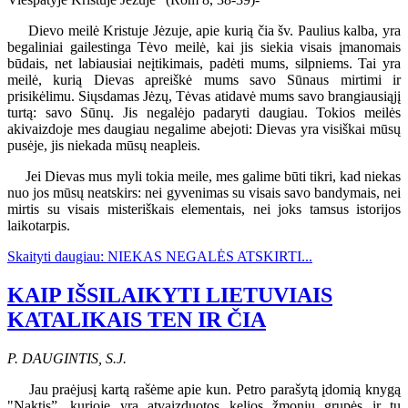
Dievo meilė Kristuje Jėzuje, apie kurią čia šv. Paulius kalba, yra
begaliniai gailestinga Tėvo meilė, kai jis siekia visais įmanomais
būdais, net labiausiai neįtikimais, padėti mums, silpniems. Tai yra
meilė, kurią Dievas apreiškė mums savo Sūnaus mirtimi ir
prisikėlimu. Siųsdamas Jėzų, Tėvas atidavė mums savo brangiausiąjį
turtą: savo Sūnų. Jis negalėjo padaryti daugiau. Tokios meilės
akivaizdoje mes daugiau negalime abejoti: Dievas yra visiškai mūsų
pusėje, jis niekada mūsų neapleis.
Jei Dievas mus myli tokia meile, mes galime būti tikri, kad niekas
nuo jos mūsų neatskirs: nei gyvenimas su visais savo bandymais, nei
mirtis su visais misteriškais elementais, nei joks tamsus istorijos
laikotarpis.
Skaityti daugiau: NIEKAS NEGALĖS ATSKIRTI...
KAIP IŠSILAIKYTI LIETUVIAIS
KATALIKAIS TEN IR ČIA
P. DAUGINTIS, S.J.
Jau praėjusį kartą rašėme apie kun. Petro parašytą įdomią knygą
"Naktis”, kurioje yra atvaizduotos kelios žmonių grupės ir tų