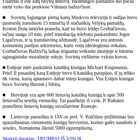
Filaretas ir eilė kitų tikybų atstovų. Iškilmingos pamaldos tuo pačiu
metu vyko dar penkiose Vilniaus bažnyčiose.
■ Sovietų Sąjungoje pirmą kartą Maskvos televizija ir radijas buvo
pasiruošę transliuoti 15 minučių iš stačiatikių Velykų pamaldų.
Keston žinių tarnyba praneša, kad tai buvo leidęs Gorbačiovas,
tačiau staiga 10 min. prieš transliaciją telefonu paskambino Jegor
Ligačevas, ir tą transliavimą uždraudė. Ligačevas yra antrasis
komunistų partijos sekretorius, kuris veda ideologinius reikalus.
Gorbačiovas Bažnyčią laikąs teigiamu veiksniu istorijoje ir būsima
sąjungininke moralinėje srityje. Sovietų viršūnėse vyksta kovos.
■ Estijoje mirė paskutinis katalikų kunigas Michael Krupmanas.
Prieš II pasaulinį karą Estijoje buvo 6 katalikų parapijos, iš jų teliko
tik viena, kurią aptarnavo dabar miręs kunigas. Visi Estijos kunigai
buvo Sovietų ištremti į Sibirą.
■ Išeivijoje yra apie 600 lietuvių katalikų kunigų ir apie 500
lietuvaičių seselių vienuolių. Tai paaiškėjo iš vysk. P. Baltakio
pranešimo lietuvių kunigų suvažiavime Romoje.
■ Lietuvoje paruoštas ir JAV-se prel. V. Balčiūno prižiūrimas bus
spausdinamas vienatomis kunigų breviorius, kuriuo galės naudotis ir
seselės. Numatoma išleisti 5000 egzempliorių.
Skaityti daugiau: TRUMPAI IŠ VISUR