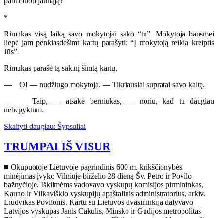
pabučiuoti jaunąją?”
*
Rimukas visą laiką savo mokytojai sako “tu”. Mokytoja bausmei
liepė jam penkiasdešimt kartų parašyti: “Į mokytoją reikia kreiptis
Jūs”.
Rimukas parašė tą sakinį šimtą kartų.
— O! — nudžiugo mokytoja. — Tikriausiai supratai savo kaltę.
— Taip, — atsakė berniukas, — noriu, kad tu daugiau
nebepyktum.
Skaityti daugiau: Šypsuliai
TRUMPAI IŠ VISUR
■ Okupuotoje Lietuvoje pagrindinis 600 m. krikščionybės
minėjimas įvyko Vilniuje birželio 28 dieną Šv. Petro ir Povilo
bažnyčioje. Iškilmėms vadovavo vyskupų komisijos pirmininkas,
Kauno ir Vilkaviškio vyskupijų apaštalinis administratorius, arkiv.
Liudvikas Povilonis. Kartu su Lietuvos dvasininkija dalyvavo
Latvijos vyskupas Janis Cakulis, Minsko ir Gudijos metropolitas