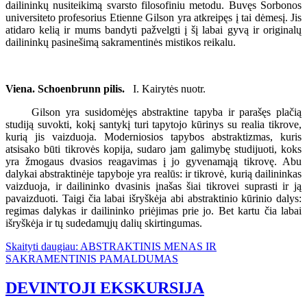
dailininkų nusiteikimą svarsto filosofiniu metodu. Buvęs Sorbonos
universiteto profesorius Etienne Gilson yra atkreipęs į tai dėmesį. Jis
atidaro kelią ir mums bandyti pažvelgti į šį labai gyvą ir originalų
dailininkų pasinešimą sakramentinės mistikos reikalu.
Viena. Schoenbrunn pilis.
I. Kairytės nuotr.
Gilson yra susidomėjęs abstraktine tapyba ir parašęs plačią
studiją suvokti, kokį santykį turi tapytojo kūrinys su realia tikrove,
kurią jis vaizduoja. Moderniosios tapybos abstraktizmas, kuris
atsisako būti tikrovės kopija, sudaro jam galimybę studijuoti, koks
yra žmogaus dvasios reagavimas į jo gyvenamąją tikrovę. Abu
dalykai abstraktinėje tapyboje yra realūs: ir tikrovė, kurią dailininkas
vaizduoja, ir dailininko dvasinis įnašas šiai tikrovei suprasti ir ją
pavaizduoti. Taigi čia labai išryškėja abi abstraktinio kūrinio dalys:
regimas dalykas ir dailininko priėjimas prie jo. Bet kartu čia labai
išryškėja ir tų sudedamųjų dalių skirtingumas.
Skaityti daugiau: ABSTRAKTINIS MENAS IR
SAKRAMENTINIS PAMALDUMAS
DEVINTOJI EKSKURSIJA