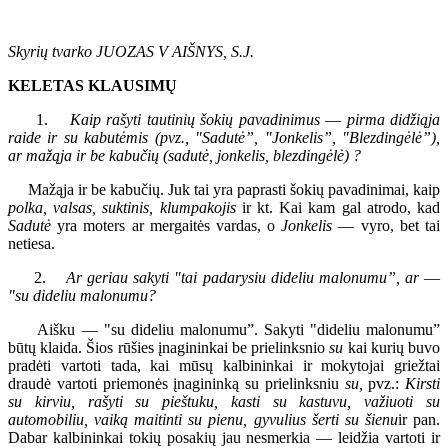
Skyrių tvarko JUOZAS V AIŠNYS, S.J.
KELETAS KLAUSIMŲ
1.
Kaip rašyti tautinių šokių pavadinimus
—
pirma didžiąja
raide ir su kabutėmis (pvz., "Sadutė”, "Jonkelis”, "Blezdingėlė”),
ar mažąja ir be kabučių (sadutė, jonkelis, blezdingėlė) ?
Mažąja ir be kabučių. Juk tai yra paprasti šokių pavadinimai, kaip
polka, valsas, suktinis, klumpakojis
ir kt. Kai kam gal atrodo, kad
Sadutė
yra moters ar mergaitės vardas, o
Jonkelis
— vyro, bet tai
netiesa.
2.
Ar geriau sakyti "tai padarysiu dideliu malonumu”, ar
—
"su dideliu malonumu?
Aišku — "su dideliu malonumu”. Sakyti "dideliu malonumu”
būtų klaida. Šios rūšies įnagininkai be prielinksnio
su
kai kurių buvo
pradėti vartoti tada, kai mūsų kalbininkai ir mokytojai griežtai
draudė vartoti priemonės įnagininką su prielinksniu
su,
pvz.:
Kirsti
su kirviu, rašyti su pieštuku, kasti su kastuvu, važiuoti su
automobiliu, vaiką maitinti su pienu, gyvulius šerti su
šienu
ir pan.
Dabar kalbininkai tokių posakių jau nesmerkia — leidžia vartoti ir