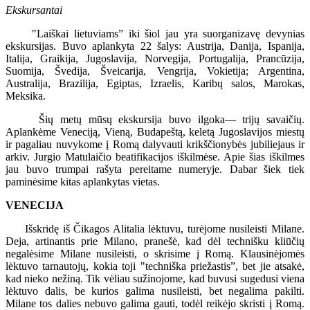
Ekskursantai
"Laiškai lietuviams” iki šiol jau yra suorganizavę devynias
ekskursijas. Buvo aplankyta 22 šalys: Austrija, Danija, Ispanija,
Italija, Graikija, Jugoslavija, Norvegija, Portugalija, Prancūzija,
Suomija, Švedija, Šveicarija, Vengrija, Vokietija; Argentina,
Australija, Brazilija, Egiptas, Izraelis, Karibų salos, Marokas,
Meksika.
Šių metų mūsų ekskursija buvo ilgoka— trijų savaičių.
Aplankėme Veneciją, Vieną, Budapeštą, keletą Jugoslavijos miestų
ir pagaliau nuvykome į Romą dalyvauti krikščionybės jubiliejaus ir
arkiv. Jurgio Matulaičio beatifikacijos iškilmėse. Apie šias iškilmes
jau buvo trumpai rašyta pereitame numeryje. Dabar šiek tiek
paminėsime kitas aplankytas vietas.
VENECIJA
Išskridę iš Čikagos Alitalia lėktuvu, turėjome nusileisti Milane.
Deja, artinantis prie Milano, pranešė, kad dėl technišku kliūčių
negalėsime Milane nusileisti, o skrisime į Romą. Klausinėjomės
lėktuvo tarnautojų, kokia toji "techniška priežastis”, bet jie atsakė,
kad nieko nežiną. Tik vėliau sužinojome, kad buvusi sugedusi viena
lėktuvo dalis, be kurios galima nusileisti, bet negalima pakilti.
Milane tos dalies nebuvo galima gauti, todėl reikėjo skristi į Romą.