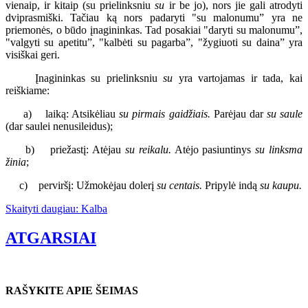
vienaip, ir kitaip (su prielinksniu
su
ir be jo), nors jie gali atrodyti
dviprasmiški. Tačiau ką nors padaryti "su malonumu” yra ne
priemonės, o būdo įnagininkas. Tad posakiai "daryti su malonumu”,
"valgyti su apetitu”, "kalbėti su pagarba”, "žygiuoti su daina” yra
visiškai geri.
Įnagininkas su prielinksniu
su
yra vartojamas ir tada, kai
reiškiame:
a) laiką: Atsikėliau
su pirmais gaidžiais.
Parėjau dar
su saule
(dar saulei nenusileidus);
b) priežastį: Atėjau
su reikalu.
Atėjo pasiuntinys
su linksma
žinia
;
c) perviršį: Užmokėjau dolerį
su centais.
Pripylė indą
su kaupu.
Skaityti daugiau: Kalba
ATGARSIAI
RAŠYKITE APIE ŠEIMAS