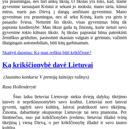
yra prasmingas, nes turi aiškų tikslą. O tikslas yra toks, kad, šiame
gyvenime tarnaujant Kristui ir sekant jo mokslu, mano siela, kūnui
mirus, nueis pas Dievą į dangų amžinam gyvenimui. Mano
gyvenimas yra prasmingas, nes aš seku Kristų, kuris yra gėris ir
pasaulio šviesa. Neturint šio tikslo, visas gyvenimas būtų tik
paprasta kasdienybė. Man tikrai gaila tų žmonių, kurie neturi savo
gyvenime tokio kilnaus tikslo. Jų tikslas paprastai būna patenkinti
žemiškus geidulius, pasisotinti skaniais valgiais ir gėrimais, važinėti
ištaigingais automobiliais, būti kitų garbinamais.
Skaityti daugiau: Ką man reiškia būti krikščione?
Ką krikščionybė davė Lietuvai
(Jaunimo konkurse V premiją laimėjęs rašinys)
Rasa Hollenderytė
Šiuo laiku lietuviai Lietuvoje siekia dviejų dalykų: tikėjimo
laisvės ir nepriklausomybės savo kraštui. Lietuviai nori laisvai
gyventi, ugdyti savo kultūrą, laisvai praktikuoti savo tikėjimą.
Žinoma, dabartinėje okupuotoje Lietuvoje tai nėra įmanoma. Per
šimtmečius, nuo pat krikščionybės įvedimo, lietuviai išlaikė tvirtą
tikėjimą į vieną Dievą, o per krikščionybę išlaikė ir savo tautos
kultūrą.