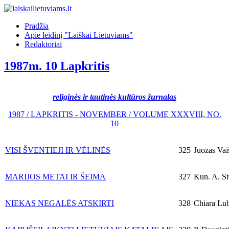
Pradžia
Apie leidinį "Laiškai Lietuviams"
Redaktoriai
1987m. 10 Lapkritis
religinės ir tautinės kultūros žurnalas
1987 / LAPKRITIS - NOVEMBER / VOLUME XXXVIII, NO.
10
VISI ŠVENTIEJI IR VĖLINĖS
325
Juozas Vaiš
MARIJOS METAI IR ŠEIMA
327
Kun. A. Ste
NIEKAS NEGALĖS ATSKIRTI
328
Chiara Lu