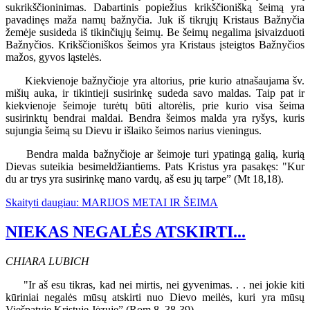
sukrikščioninimas. Dabartinis popiežius krikščionišką šeimą yra
pavadinęs maža namų bažnyčia. Juk iš tikrųjų Kristaus Bažnyčia
žemėje susideda iš tikinčiųjų šeimų. Be šeimų negalima įsivaizduoti
Bažnyčios. Krikščioniškos šeimos yra Kristaus įsteigtos Bažnyčios
mažos, gyvos ląstelės.
Kiekvienoje bažnyčioje yra altorius, prie kurio atnašaujama šv.
mišių auka, ir tikintieji susirinkę sudeda savo maldas. Taip pat ir
kiekvienoje šeimoje turėtų būti altorėlis, prie kurio visa šeima
susirinktų bendrai maldai. Bendra šeimos malda yra ryšys, kuris
sujungia šeimą su Dievu ir išlaiko šeimos narius vieningus.
Bendra malda bažnyčioje ar šeimoje turi ypatingą galią, kurią
Dievas suteikia besimeldžiantiems. Pats Kristus yra pasakęs: "Kur
du ar trys yra susirinkę mano vardų, aš esu jų tarpe” (Mt 18,18).
Skaityti daugiau: MARIJOS METAI IR ŠEIMA
NIEKAS NEGALĖS ATSKIRTI...
CHIARA LUBICH
"Ir aš esu tikras, kad nei mirtis, nei gyvenimas. . . nei jokie kiti
kūriniai negalės mūsų atskirti nuo Dievo meilės, kuri yra mūsų
Viešpatyje Kristuje Jėzuje” (Rom 8, 38-39)-