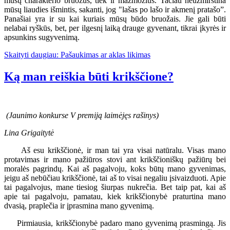
mūsų charakterio bruožus, tiek ir mažmožius. Tačiau neužmirština
mūsų liaudies išmintis, sakanti, jog "lašas po lašo ir akmenį pratašo”.
Panašiai yra ir su kai kuriais mūsų būdo bruožais. Jie gali būti
nelabai ryškūs, bet, per ilgesnį laiką drauge gyvenant, tikrai įkyrės ir
apsunkins sugyvenimą.
Skaityti daugiau: Pašaukimas ar aklas likimas
Ką man reiškia būti krikščione?
(Jaunimo konkurse V premiją laimėjęs rašinys)
Lina Grigaitytė
Aš esu krikščionė, ir man tai yra visai natūralu. Visas mano
protavimas ir mano pažiūros stovi ant krikščioniškų pažiūrų bei
moralės pagrindų. Kai aš pagalvoju, koks būtų mano gyvenimas,
jeigu aš nebūčiau krikščionė, tai aš to visai negaliu įsivaizduoti. Apie
tai pagalvojus, mane tiesiog šiurpas nukrečia. Bet taip pat, kai aš
apie tai pagalvoju, pamatau, kiek krikščionybė praturtina mano
dvasią, praplečia ir įprasmina mano gyvenimą.
Pirmiausia, krikščionybė padaro mano gyvenimą prasmingą. Jis