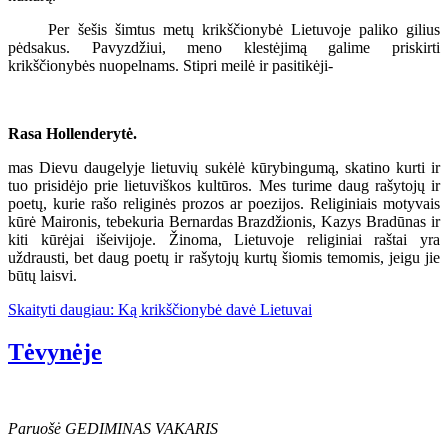
Per šešis šimtus metų krikščionybė Lietuvoje paliko gilius
pėdsakus. Pavyzdžiui, meno klestėjimą galime priskirti
krikščionybės nuopelnams. Stipri meilė ir pasitikėji-
Rasa Hollenderytė.
mas Dievu daugelyje lietuvių sukėlė kūrybingumą, skatino kurti ir
tuo prisidėjo prie lietuviškos kultūros. Mes turime daug rašytojų ir
poetų, kurie rašo religinės prozos ar poezijos. Religiniais motyvais
kūrė Maironis, tebekuria Bernardas Brazdžionis, Kazys Bradūnas ir
kiti kūrėjai išeivijoje. Žinoma, Lietuvoje religiniai raštai yra
uždrausti, bet daug poetų ir rašytojų kurtų šiomis temomis, jeigu jie
būtų laisvi.
Skaityti daugiau: Ką krikščionybė davė Lietuvai
Tėvynėje
Paruošė GEDIMINAS VAKARIS