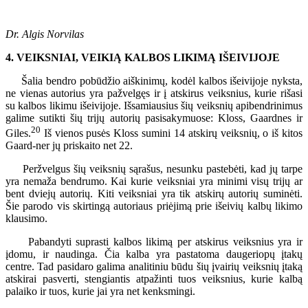
Dr. Algis Norvilas
4. VEIKSNIAI, VEIKIĄ KALBOS LIKIMĄ IŠEIVIJOJE
Šalia bendro pobūdžio aiškinimų, kodėl kalbos išeivijoje nyksta,
ne vienas autorius yra pažvelgęs ir į atskirus veiksnius, kurie rišasi
su kalbos likimu išeivijoje. Išsamiausius šių veiksnių apibendrinimus
galime sutikti šių trijų autorių pasisakymuose: Kloss, Gaardnes ir
20
Giles.
Iš vienos pusės Kloss sumini 14 atskirų veiksnių, o iš kitos
Gaard-ner jų priskaito net 22.
Peržvelgus šių veiksnių sąrašus, nesunku pastebėti, kad jų tarpe
yra nemaža bendrumo. Kai kurie veiksniai yra minimi visų trijų ar
bent dviejų autorių. Kiti veiksniai yra tik atskirų autorių suminėti.
Šie parodo vis skirtingą autoriaus priėjimą prie išeivių kalbų likimo
klausimo.
Pabandyti suprasti kalbos likimą per atskirus veiksnius yra ir
įdomu, ir naudinga. Čia kalba yra pastatoma daugeriopų įtakų
centre. Tad pasidaro galima analitiniu būdu šių įvairių veiksnių įtaką
atskirai pasverti, stengiantis atpažinti tuos veiksnius, kurie kalbą
palaiko ir tuos, kurie jai yra net kenksmingi.