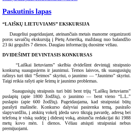
Paskutinis lapas
“LAIŠKŲ LIETUVIAMS” EKSKURSIJA
Daugeliui pageidaujant, ateinančiais metais manome organizuoti
poros savaičių ekskursiją į Pietų Ameriką, maždaug nuo balandžio
23 iki gegužės 7 dienos. Daugiau informacijų duosime vėliau.
DVIDEŠIMT DEVINTASIS KONKURSAS
“Laiškai lietuviams” skelbia dvidešimt devintąjį straipsnio
konkursą suaugusiems ir jaunimui. Temos laisvos, tik suaugusiųjų
rašinys turi tikti “Šeimos” skyriui, o jaunimo — “Jaunimo” skyriui.
Taigi reikia rašyti apie šeimų ir jaunimo problemas.
Suaugusiųjų straipsnis turi būti bent trijų “Laiškų lietuviams”
puslapių (apie 1800 žodžių), o jaunimo — bent vieno “L.L.”
puslapio (apie 600 žodžių). Pageidaujama, kad straipsniai būtų
parašyti mašinėle. Konkurso dalyviai pasirenka temą, pasirašo
slapyvardžiu, į atskirą vokelį įdeda savo tikrąją pavardę, adresą bei
telefoną ir viską sudėję į didesnį voką, atsiunčia redakcijai iki 1988
metų kovo mėn. 1 dienos. Vėliau atsiųsti straipsniai nebus
premijuojami.