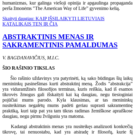
humanizmas, kur galinga viešoji opinija ir apgaulinga propaganda
perša žmonėms "The American Way of Life” gyvenimo kelią.
Skaityti daugiau: KAIP IŠSILAIKYTI LIETUVIAIS
KATALIKAIS TEN IR ČIA
ABSTRAKTINIS MENAS IR
SAKRAMENTINIS PAMALDUMAS
V. BAGDANAVIČlUS, M.I.C.
ŠIO RAŠINIO TIKSLAS
Šio rašinio uždavinys yra patyrinėti, ką sako būdingas šių laikų
menininkų pasinešimas kurti abstraktinį meną. Žodis "abstrakcija”
yra viduramžinės filosofijos terminas, kuris reiškia, kad iš esamos
tikrovės žmogus gali išskaityti kai ką daugiau, negu tiesioginiai
pojūčiai mums parodo. Kyla klausimas, ar tas menininkų
nusiteikimas negalėtų mums padėti geriau suprasti sakramentinę
praktiką, kuri taip pat yra tam tikras radimas žemiškose apraiškose
daugiau, negu pirmu žvilgsniu yra matoma.
Kadangi abstraktinis menas yra nusiteikęs analizuoti konkrečią
tikrovę, tai nenuostabu, kad yra atsiradę ir filosofų, kurie šį