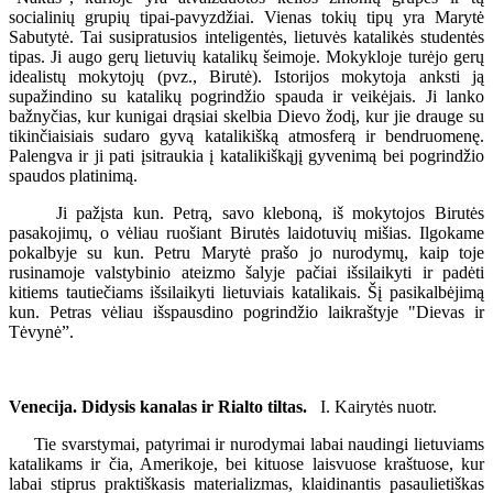
socialinių grupių tipai-pavyzdžiai. Vienas tokių tipų yra Marytė
Sabutytė. Tai susipratusios inteligentės, lietuvės katalikės studentės
tipas. Ji augo gerų lietuvių katalikų šeimoje. Mokykloje turėjo gerų
idealistų mokytojų (pvz., Birutė). Istorijos mokytoja anksti ją
supažindino su katalikų pogrindžio spauda ir veikėjais. Ji lanko
bažnyčias, kur kunigai drąsiai skelbia Dievo žodį, kur jie drauge su
tikinčiaisiais sudaro gyvą katalikišką atmosferą ir bendruomenę.
Palengva ir ji pati įsitraukia į katalikiškąjį gyvenimą bei pogrindžio
spaudos platinimą.
Ji pažįsta kun. Petrą, savo kleboną, iš mokytojos Birutės
pasakojimų, o vėliau ruošiant Birutės laidotuvių mišias. Ilgokame
pokalbyje su kun. Petru Marytė prašo jo nurodymų, kaip toje
rusinamoje valstybinio ateizmo šalyje pačiai išsilaikyti ir padėti
kitiems tautiečiams išsilaikyti lietuviais katalikais. Šį pasikalbėjimą
kun. Petras vėliau išspausdino pogrindžio laikraštyje "Dievas ir
Tėvynė”.
Venecija. Didysis kanalas ir Rialto tiltas.
I. Kairytės nuotr.
Tie svarstymai, patyrimai ir nurodymai labai naudingi lietuviams
katalikams ir čia, Amerikoje, bei kituose laisvuose kraštuose, kur
labai stiprus praktiškasis materializmas, klaidinantis pasaulietiškas