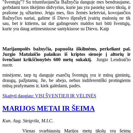
"šventųjų”? Su triumfuojančia Bažnyčia danguje mes bendraujame,
gerbdami tuos tikėjimo didvyrius, kurie jau yra pasiekę savo tikslą, ir
prašome jų užtarimo. Jeigu mes, šios žemės keleiviai, kovojančios
Bažnyčios nariai, galime iš Dievo išprašyti įvairių malonių ne tik
sau, bet ir kitiems, tai dar galingesnės maldos turi būti šventųjų,
kurie yra daug artimesniuose santykiuose su Dievu. Kaip
Marijampolės bažnyčia, papuošta iškilmėms, perkeliant pal.
Jurgio Matulaičio palaikus iš kriptos sienoje į altorių ir
švenčiant krikščionybės 600 metų sukaktį.
Jurgio Lendraičio
nuotr.
minėjome, tarp tų danguje esančių šventųjų yra ir mūsų giminių,
draugų, pažįstamų. Jie, be abejo, nebus indiferentiški protingiems
mūsų prašymams ir, kiek galėdami, padės.
Skaityti daugiau: VISI ŠVENTIEJI IR VĖLINĖS
MARIJOS METAI IR ŠEIMA
Kun. Aug. Steigvila, M.I.C.
Vienas svarbiausių Marijos metų tikslų yra šeimų