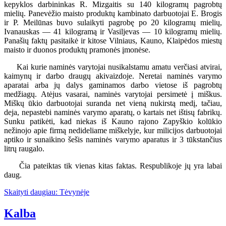
kepyklos darbininkas R. Mizgaitis su 140 kilogramų pagrobtų
mielių. Panevėžio maisto produktų kambinato darbuotojai E. Brogis
ir P. Meilūnas buvo sulaikyti pagrobę po 20 kilogramų mielių,
Ivanauskas — 41 kilogramą ir Vasiljevas — 10 kilogramų mielių.
Panašių faktų pasitaikė ir kitose Vilniaus, Kauno, Klaipėdos miestų
maisto ir duonos produktų pramonės įmonėse.
Kai kurie naminės varytojai nusikalstamu amatu verčiasi atvirai,
kaimynų ir darbo draugų akivaizdoje. Neretai naminės varymo
aparatai arba jų dalys gaminamos darbo vietose iš pagrobtų
medžiagų. Atėjus vasarai, naminės varytojai persimetė į miškus.
Miškų ūkio darbuotojai suranda net vieną nukirstą medį, tačiau,
deja, nepastebi naminės varymo aparatų, o kartais net ištisų fabrikų.
Sunku patikėti, kad niekas iš Kauno rajono Zapyškio kolūkio
nežinojo apie firmą nedideliame miškelyje, kur milicijos darbuotojai
aptiko ir sunaikino šešis naminės varymo aparatus ir 3 tūkstančius
litrų raugalo.
Čia pateiktas tik vienas kitas faktas. Respublikoje jų yra labai
daug.
Skaityti daugiau: Tėvynėje
Kalba