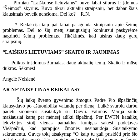
Pirmiau “Laiškuose lietuviams” buvo labai stiprus ir įdomus
“Šeimos” skyrius. Buvo tikrai aktualių straipsnių, bet dabar šiais
klausimais beveik nerašoma. Dėl ko? R.N.
* Redakcija taip pat labai pasigenda straipsnių apie šeimų
problemas. Dėl to šių metų suaugusiųjų konkursui paskyrėme
nagrinėti šeimų problemas. Tikėkimės, kad atsiras daug gerų
straipsnių.
“LAIŠKUS LIETUVIAMS” SKAITO IR JAUNIMAS
Puikus ir įdomus žurnalas, daug aktualių temų. Skaito ir mūsų
dukros. Sėkmės!
Angelė Nelsienė
AR NETAISYTINAS REIKALAS?
Šių laikų švento gyvenimo žmogus Padre Pio išpažinčių
klausydavo po aštuoniolika valandų per dieną. Laikė svarbiu darbu
padėti žmonėms susitaikyti su Dievu. Fatimos Marija siūlo
mažiausiai kartą per mėnesį atlikti išpažintį. Per EWTN katalikų
televizijos stotį vienas pamaldus kunigas sakėsi padejavęs
Viešpačiui, kad parapijos žmonės nesinaudoja Susitaikymo
sakramentu. Gavęs tokį atsakymą: “O kaip tu gali prisidėti prie šio
reikalo atitaisymo?” Tas kunigas nutarė nelaukti žmonių prašymo,