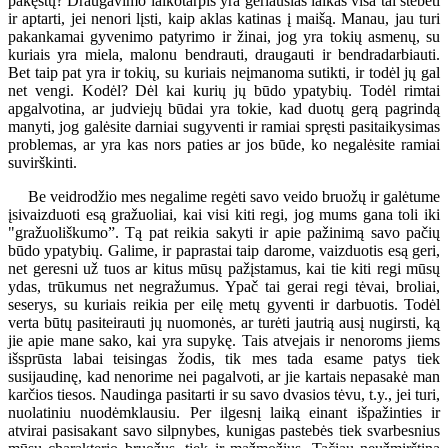
pakęstų? Draugavimo laikotarpis yra geriausias laikas visa tai stebėti
ir aptarti, jei nenori lįsti, kaip aklas katinas į maišą. Manau, jau turi
pakankamai gyvenimo patyrimo ir žinai, jog yra tokių asmenų, su
kuriais yra miela, malonu bendrauti, draugauti ir bendradarbiauti.
Bet taip pat yra ir tokių, su kuriais neįmanoma sutikti, ir todėl jų gal
net vengi. Kodėl? Dėl kai kurių jų būdo ypatybių. Todėl rimtai
apgalvotina, ar judviejų būdai yra tokie, kad duotų gerą pagrindą
manyti, jog galėsite darniai sugyventi ir ramiai spręsti pasitaikysimas
problemas, ar yra kas nors paties ar jos būde, ko negalėsite ramiai
suvirškinti.
Be veidrodžio mes negalime regėti savo veido bruožų ir galėtume
įsivaizduoti esą gražuoliai, kai visi kiti regi, jog mums gana toli iki
"gražuoliškumo”. Tą pat reikia sakyti ir apie pažinimą savo pačių
būdo ypatybių. Galime, ir paprastai taip darome, vaizduotis esą geri,
net geresni už tuos ar kitus mūsų pažįstamus, kai tie kiti regi mūsų
ydas, trūkumus net negražumus. Ypač tai gerai regi tėvai, broliai,
seserys, su kuriais reikia per eilę metų gyventi ir darbuotis. Todėl
verta būtų pasiteirauti jų nuomonės, ar turėti jautrią ausį nugirsti, ką
jie apie mane sako, kai yra supykę. Tais atvejais ir nenoroms jiems
išsprūsta labai teisingas žodis, tik mes tada esame patys tiek
susijaudinę, kad nenorime nei pagalvoti, ar jie kartais nepasakė man
karčios tiesos. Naudinga pasitarti ir su savo dvasios tėvu, t.y., jei turi,
nuolatiniu nuodėmklausiu. Per ilgesnį laiką einant išpažinties ir
atvirai pasisakant savo silpnybes, kunigas pastebės tiek svarbesnius