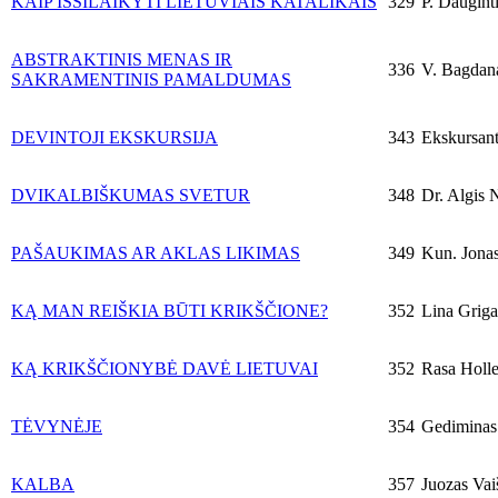
KAIP IŠSILAIKYTI LIETUVIAIS KATALIKAIS
329
P. Dauginti
ABSTRAKTINIS MENAS IR
336
V. Bagdana
SAKRAMENTINIS PAMALDUMAS
DEVINTOJI EKSKURSIJA
343
Ekskursant
DVIKALBIŠKUMAS SVETUR
348
Dr. Algis N
PAŠAUKIMAS AR AKLAS LIKIMAS
349
Kun. Jona
KĄ MAN REIŠKIA BŪTI KRIKŠČIONE?
352
Lina Griga
KĄ KRIKŠČIONYBĖ DAVĖ LIETUVAI
352
Rasa Holle
TĖVYNĖJE
354
Gediminas 
KALBA
357
Juozas Vaiš