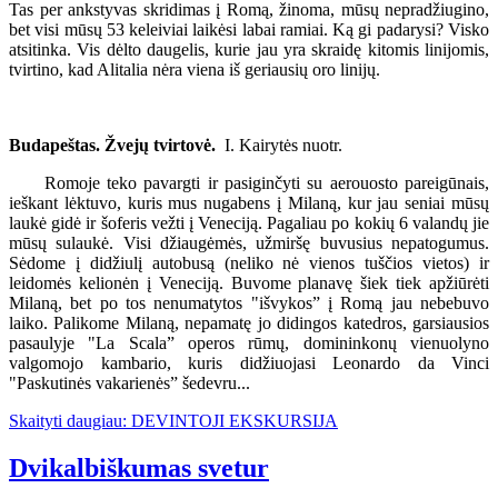
Tas per ankstyvas skridimas į Romą, žinoma, mūsų nepradžiugino,
bet visi mūsų 53 keleiviai laikėsi labai ramiai. Ką gi padarysi? Visko
atsitinka. Vis dėlto daugelis, kurie jau yra skraidę kitomis linijomis,
tvirtino, kad Alitalia nėra viena iš geriausių oro linijų.
Budapeštas. Žvejų tvirtovė.
I. Kairytės nuotr.
Romoje teko pavargti ir pasiginčyti su aerouosto pareigūnais,
ieškant lėktuvo, kuris mus nugabens į Milaną, kur jau seniai mūsų
laukė gidė ir šoferis vežti į Veneciją. Pagaliau po kokių 6 valandų jie
mūsų sulaukė. Visi džiaugėmės, užmiršę buvusius nepatogumus.
Sėdome į didžiulį autobusą (neliko nė vienos tuščios vietos) ir
leidomės kelionėn į Veneciją. Buvome planavę šiek tiek apžiūrėti
Milaną, bet po tos nenumatytos "išvykos” į Romą jau nebebuvo
laiko. Palikome Milaną, nepamatę jo didingos katedros, garsiausios
pasaulyje "La Scala” operos rūmų, domininkonų vienuolyno
valgomojo kambario, kuris didžiuojasi Leonardo da Vinci
"Paskutinės vakarienės” šedevru...
Skaityti daugiau: DEVINTOJI EKSKURSIJA
Dvikalbiškumas svetur