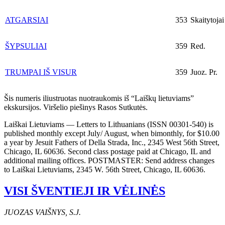
ATGARSIAI
353
Skaitytojai
ŠYPSULIAI
359
Red.
TRUMPAI IŠ VISUR
359
Juoz. Pr.
Šis numeris iliustruotas nuotraukomis iš “Laiškų lietuviams”
ekskursijos. Viršelio piešinys Rasos Sutkutės.
Laiškai Lietuviams — Letters to Lithuanians (ISSN 00301-540) is
published monthly except July/ August, when bimonthly, for $10.00
a year by Jesuit Fathers of Della Strada, Inc., 2345 West 56th Street,
Chicago, IL 60636. Second class postage paid at Chicago, IL and
additional mailing offices. POSTMASTER: Send address changes
to Laiškai Lietuviams, 2345 W. 56th Street, Chicago, IL 60636.
VISI ŠVENTIEJI IR VĖLINĖS
JUOZAS VAIŠNYS, S.J.