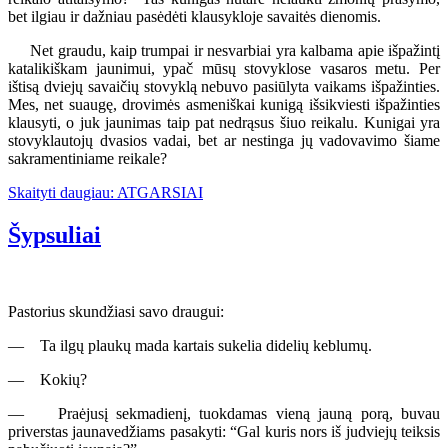
bet ilgiau ir dažniau pasėdėti klausykloje savaitės dienomis.
Net graudu, kaip trumpai ir nesvarbiai yra kalbama apie išpažintį
katalikiškam jaunimui, ypač mūsų stovyklose vasaros metu. Per
ištisą dviejų savaičių stovyklą nebuvo pasiūlyta vaikams išpažinties.
Mes, net suaugę, drovimės asmeniškai kunigą išsikviesti išpažinties
klausyti, o juk jaunimas taip pat nedrąsus šiuo reikalu. Kunigai yra
stovyklautojų dvasios vadai, bet ar nestinga jų vadovavimo šiame
sakramentiniame reikale?
Skaityti daugiau: ATGARSIAI
Šypsuliai
Pastorius skundžiasi savo draugui:
— Ta ilgų plaukų mada kartais sukelia didelių keblumų.
— Kokių?
— Praėjusį sekmadienį, tuokdamas vieną jauną porą, buvau
priverstas jaunavedžiams pasakyti: “Gal kuris nors iš judviejų teiksis