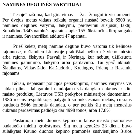
NAMINĖS DEGTINĖS VARYTOJAI
"Tiesoje” rašoma, kad girtavimas — žala žmogui ir visuomenei.
Per dvejus metus vidaus reikalų organai nustatė beveik 6500 su
naminės degtinės varymu, laikymu, pardavimu susijusių faktų.
Sunaikino 1843 naminės aparatus, apie 155 tūkstančius litrų raugalo
ir naminės. Savanoriškai atiduoti 47 aparatai.
Prieš keletą metų naminė degtinė buvo varoma tik keliuose
rajonuose, o šiandien Lietuvoje praktiškai neliko nė vieno miesto
arba rajono, išskyrus Pasvalį ir Neringą, kur nebūtų užfiksuota
naminės gaminimo, laikymo arba pardavimo. Tai ypač aktualu
Šiauliams, Vilkaviškio, Kaišiadorių, Kretingos, Prienų ir Raseinių
rajonams.
Tačiau, nepaisant policijos persekiojimo, naminės varymas vis
labiau plinta. Jai gaminti naudojama vis daugiau cukraus ir kitų
maisto produktų. Lietuvos TSR prekybos ministerijos duomenimis,
1986 metais respublikoje, palyginti su ankstesniais metais, cukraus
parduota 5646 tonomis daugiau, o per penkis šių metų mėnesius
cukraus pardavimas padidėjo dar 4998 tonos, arba 17.8%.
Pastaruoju metu duonos kepimo ir kitose maisto pramonėse
padaugėjo mielių grobstymas. Šių metų gegužės 23 dieną buvo
sulaikytas Kauno duonos kepimo pramonės susivienijimo 3-sios