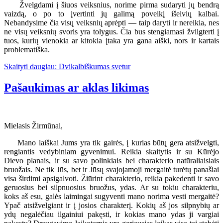
Žvelgdami į šiuos veiksnius, norime pirma sudaryti jų bendrą
vaizdą, o po to įvertinti jų galimą poveikį išeivių kalbai.
Nebandysime čia visų veiksnių aprėpti — taip daryti ir nereikia, nes
ne visų veiksnių svoris yra tolygus. Čia bus stengiamasi žvilgterti į
tuos, kurių vienokia ar kitokia įtaka yra gana aiški, nors ir kartais
problematiška.
Skaityti daugiau: Dvikalbiškumas svetur
Pašaukimas ar aklas likimas
Mielasis Žirmūnai,
Mano laiškai Jums yra tik gairės, į kurias būtų gera atsižvelgti,
rengiantis vedybiniam gyvenimui. Reikia skaitytis ir su Kūrėjo
Dievo planais, ir su savo polinkiais bei charakterio natūraliaisiais
bruožais. Ne tik Jūs, bet ir Jūsų svajojamoji mergaitė turėtų panašiai
visa širdimi apsigalvoti. Žiūrint charakterio, reikia pakedenti ir savo
geruosius bei silpnuosius bruožus, ydas. Ar su tokiu charakteriu,
koks aš esu, galės laimingai sugyventi mano norima vesti mergaitė?
Ypač atsižvelgiant ir į josios charakterį. Kokių aš jos silpnybių ar
ydų negalėčiau ilgainiui pakęsti, ir kokias mano ydas ji vargiai