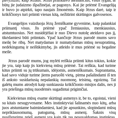
pavyzdžio, kaip Jėzaus. Jėzus priimdavo ateinančius, visus lygiai, ar
būtų jie judaizmo išpažinėjai, ar pagonys. Kai jie priėmė Evangeliją
ir buvo jo atpirkti, tapo naujais žmonėmis. Kaip Jėzus darė, taip ir
krikščionys turi priimti vienas kitą, nežiūrint skirtingos galvosenos.
Evangelijos vaizduoja Jėzų žemiškame gyvenime, kaip palankiai
priimantį visus. Jis priėmė ypač žemiausius, menkiausius,
atstumtuosius. Net nusidėjėliai ir nuo Dievo nutolę ateidavo pas jį,
tikėdamiesi būti priimtais. Ypač kančioje Jėzus parodė mums savo
meilę be ribų. Net matydamas ir numatydamas mūsų nesupratimą,
nedėkingumą ir neištikimybę, jis atleido ir mus priėmė su begaline
meile.
Jėzus parodė mums, jog mylėti reiškia priimti kitus tokius, kokie
jie yra, taip kaip jis kiekvieną mūsų priėmė. Tai reiškia, kad turime
kitus priimti su jų trūkumais, idėjomis, asmeniškumais. Suprantama,
kad savo viduje turime jiems paruošti vietą, pirma pašalindami iš ten
iš anksto susidariusią nepalankią nuomonę, teisimą, egoizmą. Tai
galėtų mums atrodyti kaip sunkiausia krikščionio misijos dalis, nes ji
yra priešinga mūsų nuodėmės sugadintai prigimčiai.
Kiekvienas mūsų esame skirtingi asmenys ir, be to, egoistai, vieni
su kitais nesugyvename. Mes instinktyviai šalinamės nuo kitų, arba
juos atstumiame baimindamiesi, kad jie apsunkins, slopindami mūsų
nepriklausomumą, patogumą, mūsų asmenį. Šaknis visų
nusižengimų prieš asmenį yra kaip tik tas nesuvaldomas instinktas,