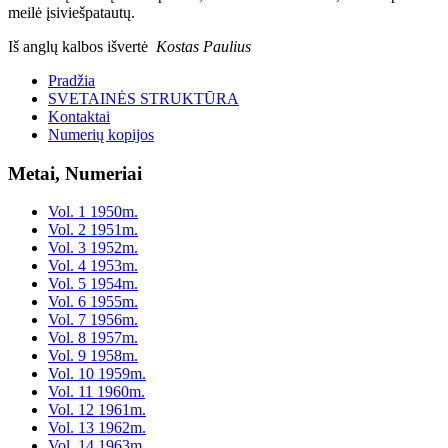
meilė įsiviešpatautų.
Iš anglų kalbos išvertė
Kostas Paulius
Pradžia
SVETAINĖS STRUKTŪRA
Kontaktai
Numerių kopijos
Metai, Numeriai
Vol. 1 1950m.
Vol. 2 1951m.
Vol. 3 1952m.
Vol. 4 1953m.
Vol. 5 1954m.
Vol. 6 1955m.
Vol. 7 1956m.
Vol. 8 1957m.
Vol. 9 1958m.
Vol. 10 1959m.
Vol. 11 1960m.
Vol. 12 1961m.
Vol. 13 1962m.
Vol. 14 1963m