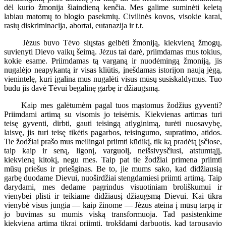
dėl kurio žmonija šiaindieną kenčia. Mes galime suminėti keletą
labiau matomų to blogio pasekmių. Civilinės kovos, visokie karai,
rasių diskriminacija, abortai, eutanazija ir t.t.
Jėzus buvo Tėvo siųstas gelbėti žmoniją, kiekvieną žmogų,
suvienyti Dievo vaikų šeimą. Jėzus tai darė, priimdamas mus tokius,
kokie esame. Priimdamas tą varganą ir nuodėmingą žmoniją, jis
nugalėjo neapykantą ir visas kliūtis, įnešdamas istorijon naują jėgą,
vienintelę, kuri įgalina mus nugalėti visus mūsų susiskaldymus. Tuo
būdu jis davė Tėvui begalinę garbę ir džiaugsmą.
Kaip mes galėtumėm pagal tuos mąstomus žodžius gyventi?
Priimdami artimą su visomis jo teisėmis. Kiekvienas artimas turi
teisę gyventi, dirbti, gauti teisingą atlyginimą, turėti nuosavybę,
laisvę, jis turi teisę tikėtis pagarbos, teisingumo, supratimo, atidos.
Tie žodžiai prašo mus meilingai priimti kūdikį, tik ką pradėtą įsčiose,
taip kaip ir seną, ligonį, varguolį, neišsivysčiusi, atstumtąjį,
kiekvieną kitokį, negu mes. Taip pat tie žodžiai primena priimti
mūsų priešus ir priešginas. Be to, jie mums sako, kad didžiausią
garbę duodame Dievui, nuoširdžiai stengdamiesi priimti artimą. Taip
darydami, mes dedame pagrindus visuotiniam broliškumui ir
vienybei plisti ir teikiame didžiausį džiaugsmą Dievui. Kai tikra
vienybė visus jungia — kaip žinome — Jėzus ateina į mūsų tarpą ir
jo buvimas su mumis viską transformuoja. Tad pasistenkime
kiekvieną artimą tikrai priimti, trokšdami darbuotis, kad tarpusavio