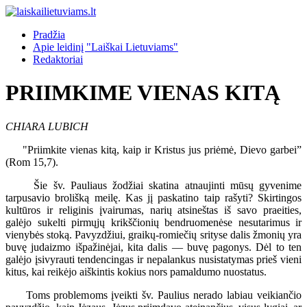
Pradžia
Apie leidinį "Laiškai Lietuviams"
Redaktoriai
PRIIMKIME VIENAS KITĄ
CHIARA LUBICH
"Priimkite vienas kitą, kaip ir Kristus jus priėmė, Dievo garbei”
(Rom 15,7).
Šie šv. Pauliaus žodžiai skatina atnaujinti mūsų gyvenime
tarpusavio brolišką meilę. Kas jį paskatino taip rašyti? Skirtingos
kultūros ir religinis įvairumas, narių atsineštas iš savo praeities,
galėjo sukelti pirmųjų krikščionių bendruomenėse nesutarimus ir
vienybės stoką. Pavyzdžiui, graikų-romiečių srityse dalis žmonių yra
buvę judaizmo išpažinėjai, kita dalis — buvę pagonys. Dėl to ten
galėjo įsivyrauti tendencingas ir nepalankus nusistatymas prieš vieni
kitus, kai reikėjo aiškintis kokius nors pamaldumo nuostatus.
Toms problemoms įveikti šv. Paulius nerado labiau veikiančio