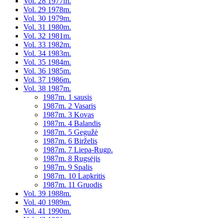
Vol. 28 1977m.
Vol. 29 1978m.
Vol. 30 1979m.
Vol. 31 1980m.
Vol. 32 1981m.
Vol. 33 1982m.
Vol. 34 1983m.
Vol. 35 1984m.
Vol. 36 1985m.
Vol. 37 1986m.
Vol. 38 1987m.
1987m. 1 sausis
1987m. 2 Vasaris
1987m. 3 Kovas
1987m. 4 Balandis
1987m. 5 Gegužė
1987m. 6 Birželis
1987m. 7 Liepa-Rugp.
1987m. 8 Rugsėjis
1987m. 9 Spalis
1987m. 10 Lapkritis
1987m. 11 Gruodis
Vol. 39 1988m.
Vol. 40 1989m.
Vol. 41 1990m.