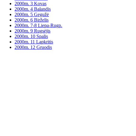
2000m. 3 Kovas
2000m. 4 Balandis
2000m. 5 Gegužė
2000m. 6 Birželis
2000m. 7-8 Liepa-Rugp.
2000m. 9 Rugsėjis
2000m. 10 Spalis
2000m. 11 Lapkritis
2000m. 12 Gruodis