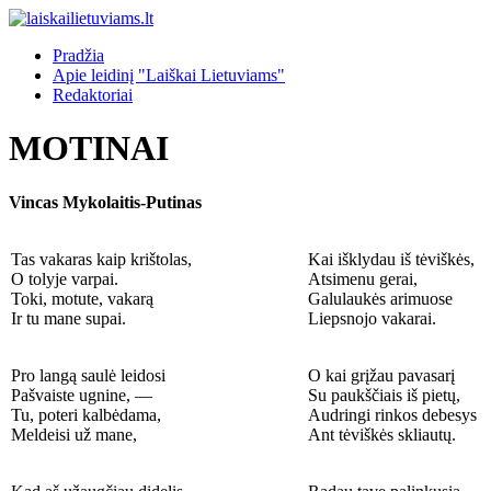
Pradžia
Apie leidinį "Laiškai Lietuviams"
Redaktoriai
MOTINAI
Vincas Mykolaitis-Putinas
Tas vakaras kaip krištolas,
Kai išklydau iš tėviškės,
O tolyje varpai.
Atsimenu gerai,
Toki, motute, vakarą
Galulaukės arimuose
Ir tu mane supai.
Liepsnojo vakarai.
Pro langą saulė leidosi
O kai grįžau pavasarį
Pašvaiste ugnine, —
Su paukščiais iš pietų,
Tu, poteri kalbėdama,
Audringi rinkos debesys
Meldeisi už mane,
Ant tėviškės skliautų.