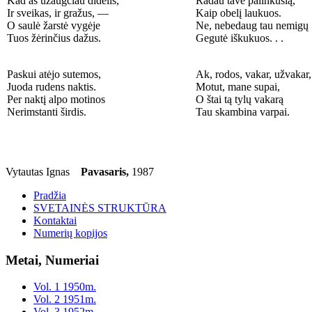
Kad aš užaugčiau didelis,
Radau tave palinkusią,
Ir sveikas, ir gražus, —
Kaip obelį laukuos.
O saulė žarstė vygėje
Ne, nebedaug tau nemigų
Tuos žėrinčius dažus.
Gegutė iškukuos. . .
Paskui atėjo sutemos,
Ak, rodos, vakar, užvakar,
Juoda rudens naktis.
Motut, mane supai,
Per naktį alpo motinos
O štai tą tylų vakarą
Nerimstanti širdis.
Tau skambina varpai.
Vytautas Ignas
Pavasaris,
1987
Pradžia
SVETAINĖS STRUKTŪRA
Kontaktai
Numerių kopijos
Metai, Numeriai
Vol. 1 1950m.
Vol. 2 1951m.
Vol. 3 1952m.