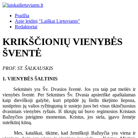
Pradžia
Apie leidinį "Laiškai Lietuviams"
Redaktoriai
KRIKŠČIONIŲ VIENYBĖS
ŠVENTĖ
PROF. ST. ŠALKAUSKIS
1. VIENYBĖS ŠALTINIS
Sekminės yra Šv. Dvasios šventė. Jos yra taip pat meilės ir
vienybės šventė. Per Sekmines Šv. Dvasia apsireiškė apaštalamas
kaip dieviškoji galybė, kuri pripildė jų širdis tikėjimo liepsna,
sustiprino jų valios ryžtingumą ir susiejo juos bei visus tikinčiuosius
dvasiniais vienybės ryšiais. Iš tikrųjų tai buvo regimosios Kristaus
Bažnyčios įsteigimo momentas. Kristus, jos siela, įgavo žemėje
sutelktinį kūną.
Mes, katalikai, tikime, kad žemiškoji Bažnyčia yra viena ir