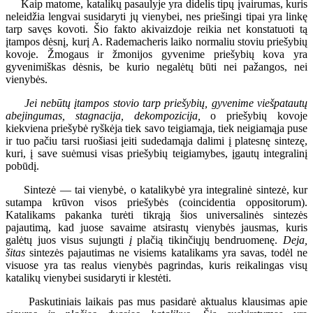
Kaip matome, katalikų pasaulyje yra didelis tipų įvairumas, kuris
neleidžia lengvai susidaryti jų vienybei, nes priešingi tipai yra linkę
tarp savęs kovoti. Šio fakto akivaizdoje reikia net konstatuoti tą
įtampos dėsnį, kurį A. Rademacheris laiko normaliu stoviu priešybių
kovoje. Žmogaus ir žmonijos gyvenime priešybių kova yra
gyvenimiškas dėsnis, be kurio negalėtų būti nei pažangos, nei
vienybės.
Jei nebūtų įtampos stovio tarp priešybių, gyvenime viešpatautų
abejingumas, stagnacija, dekompozicija,
o priešybių kovoje
kiekviena priešybė ryškėja tiek savo teigiamąja, tiek neigiamąja puse
ir tuo pačiu tarsi ruošiasi įeiti sudedamąja dalimi į platesnę sintezę,
kuri, į save suėmusi visas priešybių teigiamybes, įgautų integralinį
pobūdį.
Sintezė — tai vienybė, o katalikybė yra integralinė sintezė, kur
sutampa krūvon visos priešybės (coincidentia oppositorum).
Katalikams pakanka turėti tikrąją šios universalinės sintezės
pajautimą, kad juose savaime atsirastų vienybės jausmas, kuris
galėtų juos visus sujungti
į
plačią tikinčiųjų bendruomenę.
Deja,
šitas
sintezės pajautimas ne visiems katalikams yra savas, todėl ne
visuose yra tas realus vienybės pagrindas, kuris reikalingas visų
katalikų vienybei susidaryti ir klestėti.
Paskutiniais laikais pas mus pasidarė aktualus klausimas apie