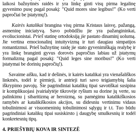
laikosi bažnytinės raidės ir yra linkę ginti visų pirma legalinę
gyvenimo pusę pagal posakį: "Quid mores sine legibus!” (Ko verti
papročiai be įstatymų!).
Kairės katalikai
brangina visų pirma Kristaus laisvę, pažangą,
asmeninę iniciatyvą. Savo pobūdžiu jie yra pažangininkai,
evoliucionistai.
Prieš
statinę ortodoksiją
jie
pastato dinaminį uolumą.
Jie vertina emocionalinį intuityvizmą ir turi daugiau simpatijos
romantizmui. Prieš bažnytinę raidę jie stato gyvenimiškąją realybę ir
yra linkę branginti gyvus dorovės papročius labiau už įstatymų
formalizmą pagal posakį: "Quid leges sine moribus!” (Ko verti
įstatymai be dorinių papročių!).
Savaime aišku, kad ir dešinės, ir kairės katalikai yra vienašališkos
linkmės, todėl ir pirmieji, ir antrieji turi savo teigiamybių šalia
iškrypimo pavojų. Šie pagrindiniai katalikų tipai savotiškai susipina
ir komplikuojasi įvairialytėje tikrovėje ryšium su dorine jų verte, su
palinkimu į sibaritizmą ar heroizmą, su pamėgimu katalikiškosios
ramybės ar katalikiškosios akcijos, su didesniu vertinimu vidaus
tobulinimosi ar visuomeninių tobulinimosi sąlygų ir t.t. Tuo būdu
pagrindiniai katalikų tipai susiskirsto į daugybę smulkesnių ir todėl
konkretesnių tipų.
4. PRIEŠYBIŲ KOVA IR SINTEZĖ