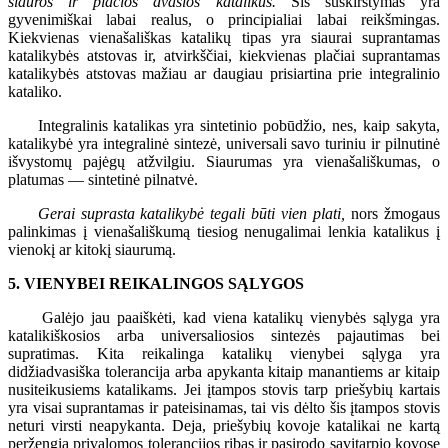
siauros ir plačios dvasios katalikus.
Šis suskirstymas yra
gyvenimiškai labai realus, o principialiai labai reikšmingas.
Kiekvienas vienašališkas katalikų tipas yra siaurai suprantamas
katalikybės atstovas ir, atvirkščiai, kiekvienas plačiai suprantamas
katalikybės atstovas mažiau ar daugiau prisiartina prie integralinio
kataliko.
Integralinis katalikas yra sintetinio pobūdžio, nes, kaip sakyta,
katalikybė yra integralinė sintezė, universali savo turiniu ir pilnutinė
išvystomų pajėgų atžvilgiu. Siaurumas yra vienašališkumas, o
platumas — sintetinė pilnatvė.
Gerai suprasta katalikybė tegali būti vien plati,
nors žmogaus
palinkimas į vienašališkumą tiesiog nenugalimai lenkia katalikus į
vienokį ar kitokį siaurumą.
5. VIENYBEI REIKALINGOS SĄLYGOS
Galėjo jau paaiškėti, kad viena katalikų vienybės sąlyga yra
katalikiškosios arba universaliosios sintezės pajautimas bei
supratimas. Kita reikalinga katalikų vienybei sąlyga yra
didžiadvasiška tolerancija arba apykanta kitaip manantiems ar kitaip
nusiteikusiems katalikams. Jei įtampos stovis tarp priešybių kartais
yra visai suprantamas ir pateisinamas, tai vis dėlto šis įtampos stovis
neturi virsti neapykanta. Deja, priešybių kovoje katalikai ne kartą
peržengia privalomos tolerancijos ribas ir pasirodo savitarpio kovose