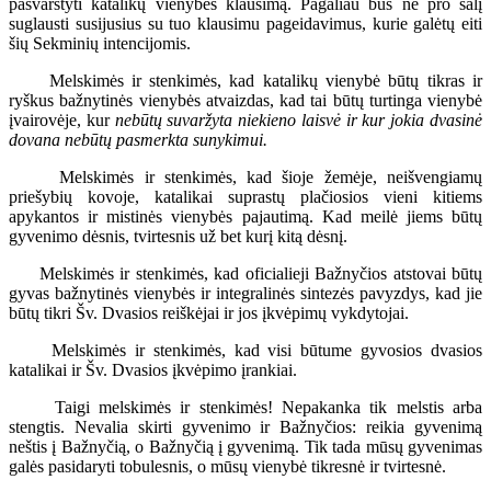
pasvarstyti katalikų vienybės klausimą. Pagaliau bus ne pro šalį
suglausti susijusius su tuo klausimu pageidavimus, kurie galėtų eiti
šių Sekminių intencijomis.
Melskimės ir stenkimės, kad katalikų vienybė būtų tikras ir
ryškus bažnytinės vienybės atvaizdas, kad tai būtų turtinga vienybė
įvairovėje, kur
nebūtų suvaržyta niekieno laisvė ir kur jokia dvasinė
dovana nebūtų pasmerkta sunykimui.
Melskimės ir stenkimės, kad šioje žemėje, neišvengiamų
priešybių kovoje, katalikai suprastų plačiosios vieni kitiems
apykantos ir mistinės vienybės pajautimą. Kad meilė jiems būtų
gyvenimo dėsnis, tvirtesnis už bet kurį kitą dėsnį.
Melskimės ir stenkimės, kad oficialieji Bažnyčios atstovai būtų
gyvas bažnytinės vienybės ir integralinės sintezės pavyzdys, kad jie
būtų tikri Šv. Dvasios reiškėjai ir jos įkvėpimų vykdytojai.
Melskimės ir stenkimės, kad visi būtume gyvosios dvasios
katalikai ir Šv. Dvasios įkvėpimo įrankiai.
Taigi melskimės ir stenkimės! Nepakanka tik melstis arba
stengtis. Nevalia skirti gyvenimo ir Bažnyčios: reikia gyvenimą
neštis į Bažnyčią, o Bažnyčią į gyvenimą. Tik tada mūsų gyvenimas
galės pasidaryti tobulesnis, o mūsų vienybė tikresnė ir tvirtesnė.