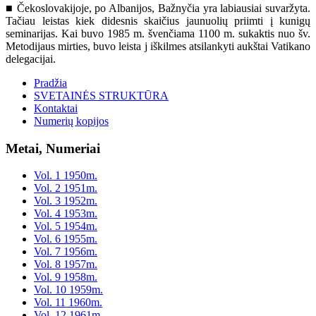
■ Čekoslovakijoje, po Albanijos, Bažnyčia yra labiausiai suvaržyta.
Tačiau leistas kiek didesnis skaičius jaunuolių priimti į kunigų
seminarijas. Kai buvo 1985 m. švenčiama 1100 m. sukaktis nuo šv.
Metodijaus mirties, buvo leista j iškilmes atsilankyti aukštai Vatikano
delegacijai.
Pradžia
SVETAINĖS STRUKTŪRA
Kontaktai
Numerių kopijos
Metai, Numeriai
Vol. 1 1950m.
Vol. 2 1951m.
Vol. 3 1952m.
Vol. 4 1953m.
Vol. 5 1954m.
Vol. 6 1955m.
Vol. 7 1956m.
Vol. 8 1957m.
Vol. 9 1958m.
Vol. 10 1959m.
Vol. 11 1960m.
Vol. 12 1961m.