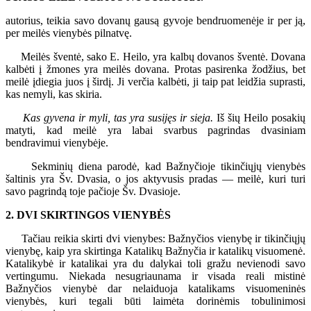
autorius, teikia savo dovanų gausą gyvoje bendruomenėje ir per ją,
per meilės vienybės pilnatvę.
Meilės šventė, sako E. Heilo, yra kalbų dovanos šventė. Dovana
kalbėti į žmones yra meilės dovana. Protas pasirenka žodžius, bet
meilė įdiegia juos į širdį. Ji verčia kalbėti, ji taip pat leidžia suprasti,
kas nemyli, kas skiria.
Kas gyvena ir myli, tas yra susijęs ir sieja.
Iš šių Heilo posakių
matyti, kad meilė yra labai svarbus pagrindas dvasiniam
bendravimui vienybėje.
Sekminių diena parodė, kad Bažnyčioje tikinčiųjų vienybės
šaltinis yra Šv. Dvasia, o jos aktyvusis pradas — meilė, kuri turi
savo pagrindą toje pačioje Šv. Dvasioje.
2. DVI SKIRTINGOS VIENYBĖS
Tačiau reikia skirti dvi vienybes: Bažnyčios vienybę ir tikinčiųjų
vienybę, kaip yra skirtinga Katalikų Bažnyčia ir katalikų visuomenė.
Katalikybė ir katalikai yra du dalykai toli gražu nevienodi savo
vertingumu. Niekada nesugriaunama ir visada reali mistinė
Bažnyčios vienybė dar nelaiduoja katalikams visuomeninės
vienybės, kuri tegali būti laimėta dorinėmis tobulinimosi