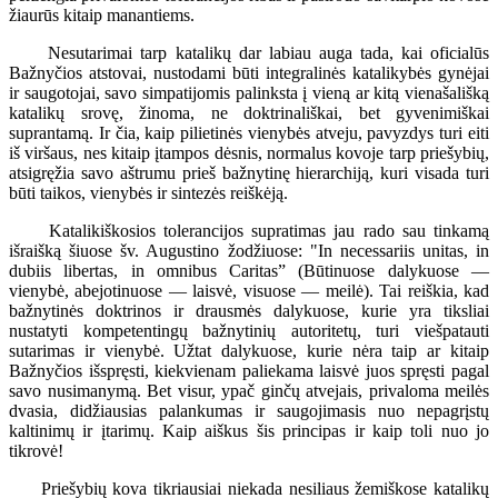
žiaurūs kitaip manantiems.
Nesutarimai tarp katalikų dar labiau auga tada, kai oficialūs
Bažnyčios atstovai, nustodami būti integralinės katalikybės gynėjai
ir saugotojai, savo simpatijomis palinksta į vieną ar kitą vienašališką
katalikų srovę, žinoma, ne doktrinališkai, bet gyvenimiškai
suprantamą. Ir čia, kaip pilietinės vienybės atveju, pavyzdys turi eiti
iš viršaus, nes kitaip įtampos dėsnis, normalus kovoje tarp priešybių,
atsigręžia savo aštrumu prieš bažnytinę hierarchiją, kuri visada turi
būti taikos, vienybės ir sintezės reiškėją.
Katalikiškosios tolerancijos supratimas jau rado sau tinkamą
išraišką šiuose šv. Augustino žodžiuose: "In necessariis unitas, in
dubiis libertas, in omnibus Caritas” (Būtinuose dalykuose —
vienybė, abejotinuose — laisvė, visuose — meilė). Tai reiškia, kad
bažnytinės doktrinos ir drausmės dalykuose, kurie yra tiksliai
nustatyti kompetentingų bažnytinių autoritetų, turi viešpatauti
sutarimas ir vienybė. Užtat dalykuose, kurie nėra taip ar kitaip
Bažnyčios išspręsti, kiekvienam paliekama laisvė juos spręsti pagal
savo nusimanymą. Bet visur, ypač ginčų atvejais, privaloma meilės
dvasia, didžiausias palankumas ir saugojimasis nuo nepagrįstų
kaltinimų ir įtarimų. Kaip aiškus šis principas ir kaip toli nuo jo
tikrovė!
Priešybių kova tikriausiai niekada nesiliaus žemiškose katalikų