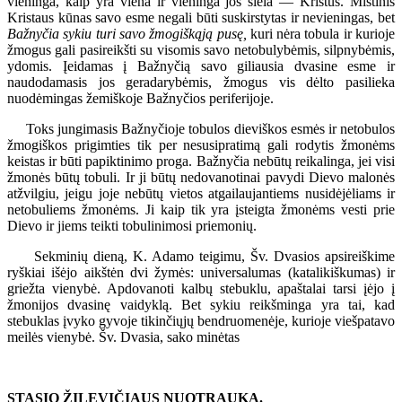
vieninga, kaip yra viena ir vieninga jos siela — Kristus. Mistinis
Kristaus kūnas savo esme negali būti suskirstytas ir nevieningas, bet
Bažnyčia sykiu turi savo žmogiškąją pusę,
kuri nėra tobula ir kurioje
žmogus gali pasireikšti su visomis savo netobulybėmis, silpnybėmis,
ydomis. Įeidamas į Bažnyčią savo giliausia dvasine esme ir
naudodamasis jos geradarybėmis, žmogus vis dėlto pasilieka
nuodėmingas žemiškoje Bažnyčios periferijoje.
Toks jungimasis Bažnyčioje tobulos dieviškos esmės ir netobulos
žmogiškos prigimties tik per nesusipratimą gali rodytis žmonėms
keistas ir būti papiktinimo proga. Bažnyčia nebūtų reikalinga, jei visi
žmonės būtų tobuli. Ir ji būtų nedovanotinai pavydi Dievo malonės
atžvilgiu, jeigu joje nebūtų vietos atgailaujantiems nusidėjėliams ir
netobuliems žmonėms. Ji kaip tik yra įsteigta žmonėms vesti prie
Dievo ir jiems teikti tobulinimosi priemonių.
Sekminių dieną, K. Adamo teigimu, Šv. Dvasios apsireiškime
ryškiai išėjo aikštėn dvi žymės: universalumas (katalikiškumas) ir
griežta vienybė. Apdovanoti kalbų stebuklu, apaštalai tarsi įėjo į
žmonijos dvasinę vaidyklą. Bet sykiu reikšminga yra tai, kad
stebuklas įvyko gyvoje tikinčiųjų bendruomenėje, kurioje viešpatavo
meilės vienybė. Šv. Dvasia, sako minėtas
STASIO ŽILEVIČIAUS NUOTRAUKA.