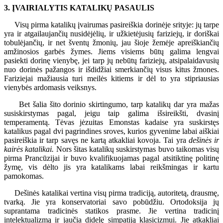
3. ĮVAIRIALYTIS KATALIKŲ PASAULIS
Visų pirma katalikų įvairumas pasireiškia dorinėje srityje: jų tarpe
yra ir atgailaujančių nusidėjėlių, ir užkietėjusių fariziejų, ir doriškai
tobulėjančių, ir net šventų žmonių, jau šioje žemėje apreiškiančių
amžinosios garbės žymes. Jiems visiems būtų galima lengvai
pasiekti dorinę vienybę, jei tarp jų nebūtų fariziejų, atsipalaidavusių
nuo dorinės pažangos ir išdidžiai smerkiančių visus kitus žmones.
Fariziejai mažiausia turi meilės kitiems ir dėl to yra stipriausias
vienybės ardomasis veiksnys.
Bet šalia šito dorinio skirtingumo, tarp katalikų dar yra mažas
susiskirstymas pagal, jeigu taip galima išsireikšti, dvasinį
temperamentą. Tėvas jėzuitas Emonstas kadaise yra suskirstęs
katalikus pagal dvi pagrindines sroves, kurios gyvenime labai aiškiai
pasireiškia ir tarp savęs ne kartą atkakliai kovoja. Tai yra
dešinės ir
kairės katalikai.
Nors šitas katalikų suskirstymas buvo taikomas visų
pirma Prancūzijai ir buvo kvalifikuojamas pagal atsitiktinę politinę
žymę, vis dėlto jis yra katalikams labai reikšmingas ir kartu
pamokomas.
Dešinės katalikai vertina visų pirma tradiciją, autoritetą, drausmę,
tvarką. Jie yra konservatoriai savo pobūdžiu. Ortodoksija jų
suprantama tradicinės statikos prasme. Jie vertina tradicinį
intelektualizmą ir jaučia didelę simpatiją klasicizmui. Jie atkakliai