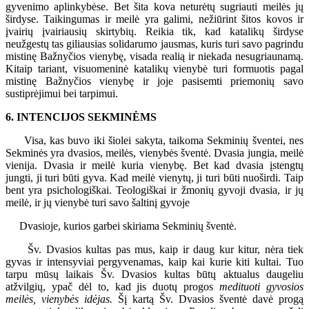
gyvenimo aplinkybėse. Bet šita kova neturėtų sugriauti meilės jų
širdyse. Taikingumas ir meilė yra galimi, nežiūrint šitos kovos ir
įvairių įvairiausių skirtybių. Reikia tik, kad katalikų širdyse
neužgestų tas giliausias solidarumo jausmas, kuris turi savo pagrindu
mistinę Bažnyčios vienybę, visada realią ir niekada nesugriaunamą.
Kitaip tariant, visuomeninė katalikų vienybė turi formuotis pagal
mistinę Bažnyčios vienybę ir joje pasisemti priemonių savo
sustiprėjimui bei tarpimui.
6. INTENCIJOS SEKMINĖMS
Visa, kas buvo iki šiolei sakyta, taikoma Sekminių šventei, nes
Sekminės yra dvasios, meilės, vienybės šventė. Dvasia jungia, meilė
vienija. Dvasia ir meilė kuria vienybę. Bet kad dvasia įstengtų
jungti, ji turi būti gyva. Kad meilė vienytų, ji turi būti nuoširdi. Taip
bent yra psichologiškai. Teologiškai ir žmonių gyvoji dvasia, ir jų
meilė, ir jų vienybė turi savo šaltinį gyvoje
Dvasioje, kurios garbei skiriama Sekminių šventė.
Šv. Dvasios kultas pas mus, kaip ir daug kur kitur, nėra tiek
gyvas ir intensyviai pergyvenamas, kaip kai kurie kiti kultai. Tuo
tarpu mūsų laikais Šv. Dvasios kultas būtų aktualus daugeliu
atžvilgių, ypač dėl to, kad jis duotų progos
medituoti gyvosios
meilės, vienybės idėjas.
Šį kartą Šv. Dvasios šventė davė progą