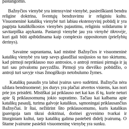
pastangomis.
Bažnyčios vienybė yra intensyvinė vienybė, pasireiškianti bendra
religine doktrina, šventųjų bendravimu ir religiniu kultu.
Visuomeninė katalikų vienybė turi labiau ekstensyvinį pobūdį ir yra
pagrįsta katalikiškosios vienybės pajautimu, religiniu solidarumu ir
savitarpiška apykanta. Pastaroji vienybė jau yra
vienybė tikrovėje,
kuri gali būti apibūdinama kaip complexio oppositorum (priešybių
derinys).
Savaime suprantama, kad mistinė Bažnyčios ir visuomeninė
katalikų vienybė yra tarp savęs glaudžiai susijusios su tuo skirtumu,
kad pirmoji nepriklauso nuo antrosios, o antroji remiasi pirmąja ir ją
turi sau privalomu pavyzdžiu. Pirmoji yra dieviško pobūdžio, o
antroji turi savyje visas žmogiškojo netobulumo žymes.
Katalikų pasaulis yra labai įvairus savo sudėtimi. Bažnyčia nėra
uždara bendruomenė; jos durys yra plačiai atvertos visiems, kas nori
prie jos prisidėti. Mistiškai jai priklauso net kai kas iš tų, kurie neturi
apie šį priklausomumą jokio supratimo. Tačiau kai kalbama apie
katalikų pasaulį, turima galvoje katalikus, sąmoningai priklausančius
Bažnyčiai. Ir štai, nežiūrint šito priklausomumo, kuris katalikus
įpareigoja tam tikrai doktrinai, dorinei gyvenimo tvarkai ir
liturginiam kultui, tarp katalikų galima pastebėti didelį įvairumą. O
šitame įvairume pasiekti visuomeninę vienybę yra sunku.