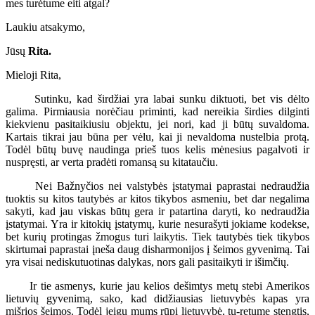
mes turėtume eiti atgal?
Laukiu atsakymo,
Jūsų
Rita.
Mieloji Rita,
Sutinku, kad širdžiai yra labai sunku diktuoti, bet vis dėlto
galima. Pirmiausia norėčiau priminti, kad nereikia širdies dilginti
kiekvienu pasitaikiusiu objektu, jei nori, kad ji būtų suvaldoma.
Kartais tikrai jau būna per vėlu, kai ji nevaldoma nustelbia protą.
Todėl būtų buvę naudinga prieš tuos kelis mėnesius pagalvoti ir
nuspręsti, ar verta pradėti romansą su kitataučiu.
Nei Bažnyčios nei valstybės įstatymai paprastai nedraudžia
tuoktis su kitos tautybės ar kitos tikybos asmeniu, bet dar negalima
sakyti, kad jau viskas būtų gera ir patartina daryti, ko nedraudžia
įstatymai. Yra ir kitokių įstatymų, kurie nesurašyti jokiame kodekse,
bet kurių protingas žmogus turi laikytis. Tiek tautybės tiek tikybos
skirtumai paprastai įneša daug disharmonijos į šeimos gyvenimą. Tai
yra visai nediskutuotinas dalykas, nors gali pasitaikyti ir išimčių.
Ir tie asmenys, kurie jau kelios dešimtys metų stebi Amerikos
lietuvių gyvenimą, sako, kad didžiausias lietuvybės kapas yra
mišrios šeimos. Todėl jeigu mums rūpi lietuvybė, tu-retume stengtis,