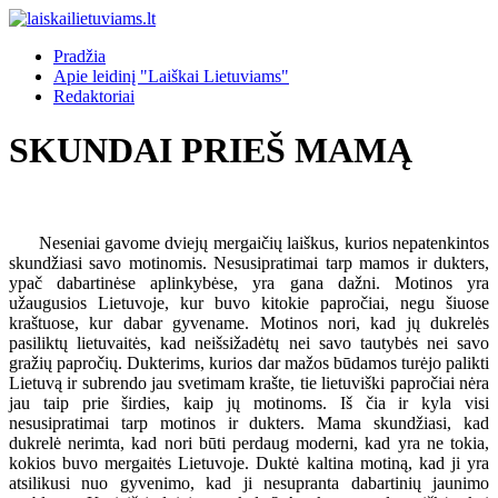
Pradžia
Apie leidinį "Laiškai Lietuviams"
Redaktoriai
SKUNDAI PRIEŠ MAMĄ
Neseniai gavome dviejų mergaičių laiškus, kurios nepatenkintos
skundžiasi savo motinomis. Nesusipratimai tarp mamos ir dukters,
ypač dabartinėse aplinkybėse, yra gana dažni. Motinos yra
užaugusios Lietuvoje, kur buvo kitokie papročiai, negu šiuose
kraštuose, kur dabar gyvename. Motinos nori, kad jų dukrelės
pasiliktų lietuvaitės, kad neišsižadėtų nei savo tautybės nei savo
gražių papročių. Dukterims, kurios dar mažos būdamos turėjo palikti
Lietuvą ir subrendo jau svetimam krašte, tie lietuviški papročiai nėra
jau taip prie širdies, kaip jų motinoms. Iš čia ir kyla visi
nesusipratimai tarp motinos ir dukters. Mama skundžiasi, kad
dukrelė nerimta, kad nori būti perdaug moderni, kad yra ne tokia,
kokios buvo mergaitės Lietuvoje. Duktė kaltina motiną, kad ji yra
atsilikusi nuo gyvenimo, kad ji nesupranta dabartinių jaunimo