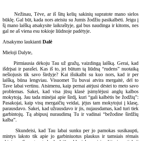
Nežinau, Tėve, ar iš šitų kelių sakinių supratote mano sielos
būklę. Gal būt, kada nors ateisiu su Jumis žodžiu pasikalbėti. Jeigu į
šį mano laišką atsakysite laikraštyje, gal bus naudinga ir kitoms, nes
gal ne aš viena esu tokioje liūdnoje padėtyje.
Atsakymo laukianti
Dalė
Mieloji Dalyte,
Pirmiausia dėkoju Tau už gražų, vaizdingą laišką. Gerai, kad
išdrįsai ir parašei. Kas iš to, jei būtum tą liūdną “rudens” nuotaiką
nešiojusis tik savo širdyje? Kai išsikalbi su kuo nors, kad ir per
laišką, būna lengviau. Visuomet Tu buvai atvira mergaitė, dėl to
Tave labai vertinu. Atsimenu, kaip pernai atėjusi dėstei to meto savo
problemas. Sakei, kad visa jūsų klasė įsimylėjusi anglų kalbos
mokytoją. Jau tada minėjai apie širdį, kuri “gali kalbėtis be žodžių”:
Pasakojai, kaip visų mergaičių veidai, įėjus tam mokytojui į klasę,
parausdavo. Sakei, kad užrausdavo ir jis, nujausdamas, kad turi tiek
garbintojų. Tą abipusį nuraudimą Tu ir vadinai “bežodine širdžių
kalba”.
Skundeisi, kad Tau labai sunku per jo pamokas susikaupti,
mintys laksto tik apie jo garbiniuotus plaukus ir tamsiais rėmais