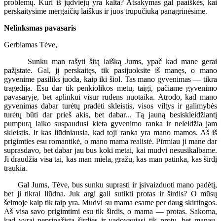
problemų. Kuri iš jųdviejų yra kalta? Atsakymas gal paaiškės, kai
perskaitysime mergaičių laiškus ir juos trupučiuką panagrinėsime.
Nelinksmas pavasaris
Gerbiamas Tėve,
Sunku man rašyti šitą laišką Jums, ypač kad mane gerai
pažįstate. Gal, jį perskaitęs, tik pasijuoksite iš manęs, o mano
gyvenime pasiliks juoda, kaip iki šiol. Tas mano gyvenimas — tikra
tragedija. Esu dar tik penkiolikos metų, taigi, pačiame gyvenimo
pavasaryje, bet aplinkui visur rudens nuotaika. Atrodo, kad mano
gyvenimas dabar turėtų pradėti skleistis, visos viltys ir galimybės
turėtų būti dar prieš akis, bet dabar... Tą jauną besiskleidžiantį
pumpurą laiko suspaudusi kieta gyvenimo ranka ir neleidžia jam
skleistis. Ir kas liūdniausia, kad toji ranka yra mano mamos. Aš iš
prigimties esu romantikė, o mano mama realistė. Pirmiau ji mane dar
suprasdavo, bet dabar jau bus koki metai, kai mudvi nesusikalbame.
Ji draudžia visa tai, kas man miela, gražu, kas man patinka, kas širdį
traukia.
Gal Jums, Tėve, bus sunku suprasti ir įsivaizduoti mano padėtį,
bet ji tikrai liūdna. Juk argi gali sutikti protas ir širdis? O mūsų
šeimoje kaip tik taip yra. Mudvi su mama esame per daug skirtingos.
Aš visa savo prigimtimi esu tik širdis, o mama — protas. Sakoma,
kad vyrai nepripažįsta širdies ir vadovaujasi tik protu, bet manau,