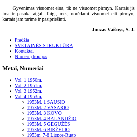
Gyvenimas visuomet eina, tik ne visuomet pirmyn. Kartais jis
ima ir pasuka atgal. Taigi, mes, norėdami visuomet eiti pirmyn,
kartais jam turime ir pasipriešinti.
Juozas Vaišnys, S. J.
Pradžia
SVETAINĖS STRUKTŪRA
Kontaktai
Numerių kopijos
Metai, Numeriai
Vol. 1 1950m.
Vol. 2 1951m.
Vol. 3 1952m.
Vol. 4 1953m.
1953M. 1 SAUSIO
1953M. 2 VASARIO
1953M. 3 KOVO
1953M. 4 BALANDŽIO
1953M. 5 GEGUŽĖS
1953M. 6 BIRŽELIO
1953m. 7-8 Liepos-Rugp