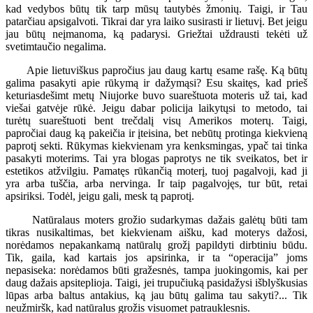
kad vedybos būtų tik tarp mūsų tautybės žmonių. Taigi, ir Tau
patarčiau apsigalvoti. Tikrai dar yra laiko susirasti ir lietuvį. Bet jeigu
jau būtų neįmanoma, ką padarysi. Griežtai uždrausti tekėti už
svetimtaučio negalima.
Apie lietuviškus papročius jau daug kartų esame rašę. Ką būtų
galima pasakyti apie rūkymą ir dažymąsi? Esu skaitęs, kad prieš
keturiasdešimt metų Niujorke buvo suareštuota moteris už tai, kad
viešai gatvėje rūkė. Jeigu dabar policija laikytųsi to metodo, tai
turėtų suareštuoti bent trečdalį visų Amerikos moterų. Taigi,
papročiai daug ką pakeičia ir įteisina, bet nebūtų protinga kiekvieną
paprotį sekti. Rūkymas kiekvienam yra kenksmingas, ypač tai tinka
pasakyti moterims. Tai yra blogas paprotys ne tik sveikatos, bet ir
estetikos atžvilgiu. Pamatęs rūkančią moterį, tuoj pagalvoji, kad ji
yra arba tuščia, arba nervinga. Ir taip pagalvojęs, tur būt, retai
apsiriksi. Todėl, jeigu gali, mesk tą paprotį.
Natūralaus moters grožio sudarkymas dažais galėtų būti tam
tikras nusikaltimas, bet kiekvienam aišku, kad moterys dažosi,
norėdamos nepakankamą natūralų grožį papildyti dirbtiniu būdu.
Tik, gaila, kad kartais jos apsirinka, ir ta “operacija” joms
nepasiseka: norėdamos būti gražesnės, tampa juokingomis, kai per
daug dažais apsiteplioja. Taigi, jei trupučiuką pasidažysi išblyškusias
lūpas arba baltus antakius, ką jau būtų galima tau sakyti?... Tik
neužmiršk, kad natūralus grožis visuomet patrauklesnis.