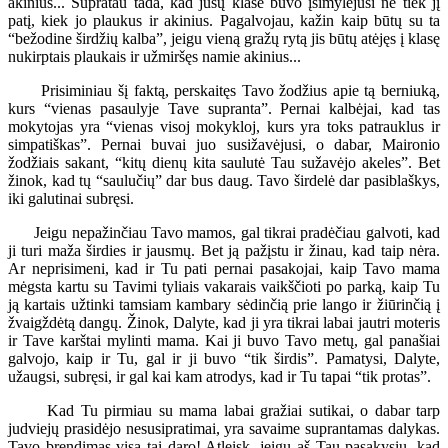
akinius... Supratau tada, kad jūsų klasė buvo įsimylėjusi ne tiek jį
patį, kiek jo plaukus ir akinius. Pagalvojau, kažin kaip būtų su ta
“bežodine širdžių kalba”, jeigu vieną gražų rytą jis būtų atėjęs į klasę
nukirptais plaukais ir užmiršęs namie akinius...
Prisiminiau šį faktą, perskaitęs Tavo žodžius apie tą berniuką,
kurs “vienas pasaulyje Tave supranta”. Pernai kalbėjai, kad tas
mokytojas yra “vienas visoj mokykloj, kurs yra toks patrauklus ir
simpatiškas”. Pernai buvai juo susižavėjusi, o dabar, Maironio
žodžiais sakant, “kitų dienų kita saulutė Tau sužavėjo akeles”. Bet
žinok, kad tų “saulučių” dar bus daug. Tavo širdelė dar pasiblaškys,
iki galutinai subręsi.
Jeigu nepažinčiau Tavo mamos, gal tikrai pradėčiau galvoti, kad
ji turi maža širdies ir jausmų. Bet ją pažįstu ir žinau, kad taip nėra.
Ar neprisimeni, kad ir Tu pati pernai pasakojai, kaip Tavo mama
mėgsta kartu su Tavimi tyliais vakarais vaikščioti po parką, kaip Tu
ją kartais užtinki tamsiam kambary sėdinčią prie lango ir žiūrinčią į
žvaigždėtą dangų. Žinok, Dalyte, kad ji yra tikrai labai jautri moteris
ir Tave karštai mylinti mama. Kai ji buvo Tavo metų, gal panašiai
galvojo, kaip ir Tu, gal ir ji buvo “tik širdis”. Pamatysi, Dalyte,
užaugsi, subręsi, ir gal kai kam atrodys, kad ir Tu tapai “tik protas”.
Kad Tu pirmiau su mama labai gražiai sutikai, o dabar tarp
judviejų prasidėjo nesusipratimai, yra savaime suprantamas dalykas.
Tavo brendimas visa tai daro! Atleisk, jeigu aš Tau pasakysiu, kad