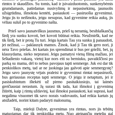
rimtos ir skaudžios. Su tomis, kad ir įsivaizduotomis, sunkenybėmis
grumdamasis, patirdamas nusivylimų ir nepasisekimų, jaunuolis
užsigrūdina, išmoksta kentėti, pasiaukoti — pasiruošia gyvenimui.
Jeigu jis to neišmoks, jeigu nesupras, kad gyvenime reikia aukų, jis
vėliau suluš po to gyvenimo našta.
Prieš savo jaunatviškus jausmus, prieš tą neramią, besiblaškančią
širdį yra sunku kovoti, bet kovoti būtinai reikia. Neužmiršk, kad ne
tik širdį, bet ir protą Tu turi. Jeigu kartais Tau yra sunku jį panaudoti,
jei nežinai, — paklausyk mamos. Žinok, kad ji Tau tik gero nori, ji
nėra Tavo priešas. Jei kartais jos sprendimai ir bus per griežti, bet, jų
klausydama, nieko neprarasi. Jeigu pamatysi vieną filmą mažiau, jei
šeštadienio vakarą, vietoj kur nors eiti su berniuku, pavaikščiosi po
parką su mama, dėl to nebus pavojaus tapti senmerge. Juk esi dar tik
penkiolikos metų, tad ar ne juokinga jau galvoti apie senmergystę?
Jeigu savo jaunystę vėjais praleisi ir gyvenimui rimtai nepasiruoši,
bus geriausias receptas tapti senmerge. O jeigu ir netaptum, jei ir
pasiskubintum ištekėti už pirmo pasitaikiusiojo, tai laimės
greičiausiai nerastum. Ją surasi tik tada, kai išmoksi į gyvenimą
žiūrėti, kaip į rimtą uždavinį, kai išmoksi pasiaukoti, kai suprasi, kad
negalima visuomet tik savo norais vadovautis, kad reikia kartais jų
atsižadėti, norint kitam padaryti malonumą.
Taip, mieloji Dalyte, gyvenimas yra rimtas, nors jis tebūtų
matuojamas dar tik penkiolika metų. Nuo ateinančių metelių gal