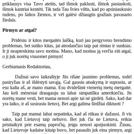
priklausys visa Tavo ateitis, tad išmok paklusti, išmok pasiaukoti,
išmok kantriai kentėti. Tik tada Tau švies viltis, kad po apsiniaukusio
rudens, po šaltos žiemos, ir vėl galėsi džiaugtis gražiais pavasario
žiedais.
Pirmyn ar atgal?
Pridėsiu ir kitos mergaitės laišką, kuri jau pergyveno brendimo
problemas, bet sutiko kitas, jai atrodančias taip pat rimtas ir sunkias.
Ir ji neaptenkinta savo motina. Mano, kad motina ją verčia eiti atgal,
o ji juk norėtų visuomet pirmyn!
Gerbiamasis Redaktoriau,
Dažnai savo laikraštyje Jūs rišate jaunimo problemas, todėl
pasiryžau ir aš išdėstyti savąją. Gal gausiu atsakymą ir suprasiu, ar
esu kalta aš, ar mano mama. Esu dvidešimt vienerių metų mergaitė.
Jau keli mėnesiai draugauju su labai simpatišku amerikiečiu. Jis
norėtų mane vesti, bet mama nenori apie tai nė girdėti. Sako, kad dar
yra laiko, ir aš susirasiu lietuvį. Bet argi galima širdžiai diktuoti ?
Taip pat mamai labai nepatinka, kad aš rūkau ir dažausi. Ji vis
sako, kad Lietuvoj taip nebuvo. Bet juk čia ne Lietuva, reikia
prisitaikyti prie esamų papročių, jeigu nenori apsijuokinti. Žinau,
kad Lietuvoje kadaise kitaip buvo, bet pasaulis juk eina pirmyn, argi