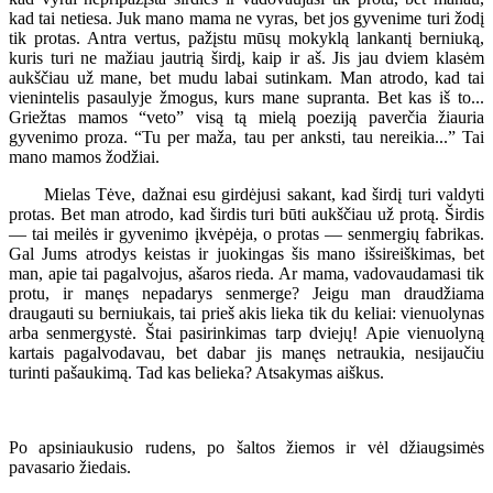
kad tai netiesa. Juk mano mama ne vyras, bet jos gyvenime turi žodį
tik protas. Antra vertus, pažįstu mūsų mokyklą lankantį berniuką,
kuris turi ne mažiau jautrią širdį, kaip ir aš. Jis jau dviem klasėm
aukščiau už mane, bet mudu labai sutinkam. Man atrodo, kad tai
vienintelis pasaulyje žmogus, kurs mane supranta. Bet kas iš to...
Griežtas mamos “veto” visą tą mielą poeziją paverčia žiauria
gyvenimo proza. “Tu per maža, tau per anksti, tau nereikia...” Tai
mano mamos žodžiai.
Mielas Tėve, dažnai esu girdėjusi sakant, kad širdį turi valdyti
protas. Bet man atrodo, kad širdis turi būti aukščiau už protą. Širdis
— tai meilės ir gyvenimo įkvėpėja, o protas — senmergių fabrikas.
Gal Jums atrodys keistas ir juokingas šis mano išsireiškimas, bet
man, apie tai pagalvojus, ašaros rieda. Ar mama, vadovaudamasi tik
protu, ir manęs nepadarys senmerge? Jeigu man draudžiama
draugauti su berniukais, tai prieš akis lieka tik du keliai: vienuolynas
arba senmergystė. Štai pasirinkimas tarp dviejų! Apie vienuolyną
kartais pagalvodavau, bet dabar jis manęs netraukia, nesijaučiu
turinti pašaukimą. Tad kas belieka? Atsakymas aiškus.
Po apsiniaukusio rudens, po šaltos žiemos ir vėl džiaugsimės
pavasario žiedais.