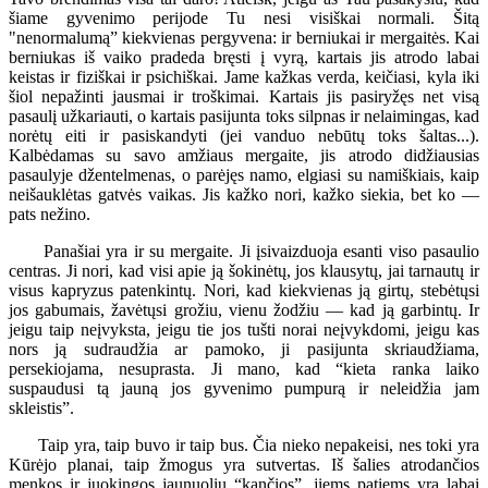
šiame gyvenimo perijode Tu nesi visiškai normali. Šitą
"nenormalumą” kiekvienas pergyvena: ir berniukai ir mergaitės. Kai
berniukas iš vaiko pradeda bręsti į vyrą, kartais jis atrodo labai
keistas ir fiziškai ir psichiškai. Jame kažkas verda, keičiasi, kyla iki
šiol nepažinti jausmai ir troškimai. Kartais jis pasiryžęs net visą
pasaulį užkariauti, o kartais pasijunta toks silpnas ir nelaimingas, kad
norėtų eiti ir pasiskandyti (jei vanduo nebūtų toks šaltas...).
Kalbėdamas su savo amžiaus mergaite, jis atrodo didžiausias
pasaulyje džentelmenas, o parėjęs namo, elgiasi su namiškiais, kaip
neišauklėtas gatvės vaikas. Jis kažko nori, kažko siekia, bet ko —
pats nežino.
Panašiai yra ir su mergaite. Ji įsivaizduoja esanti viso pasaulio
centras. Ji nori, kad visi apie ją šokinėtų, jos klausytų, jai tarnautų ir
visus kapryzus patenkintų. Nori, kad kiekvienas ją girtų, stebėtųsi
jos gabumais, žavėtųsi grožiu, vienu žodžiu — kad ją garbintų. Ir
jeigu taip neįvyksta, jeigu tie jos tušti norai neįvykdomi, jeigu kas
nors ją sudraudžia ar pamoko, ji pasijunta skriaudžiama,
persekiojama, nesuprasta. Ji mano, kad “kieta ranka laiko
suspaudusi tą jauną jos gyvenimo pumpurą ir neleidžia jam
skleistis”.
Taip yra, taip buvo ir taip bus. Čia nieko nepakeisi, nes toki yra
Kūrėjo planai, taip žmogus yra sutvertas. Iš šalies atrodančios
menkos ir juokingos jaunuolių “kančios”, jiems patiems yra labai