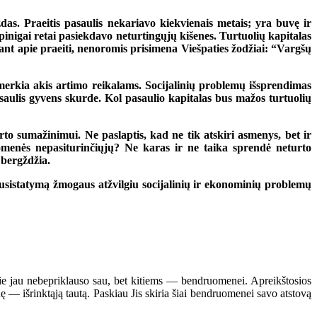
das. Praeitis pasaulis nekariavo kiekvienais metais; yra buvę ir
pinigai retai pasiekdavo neturtingųjų kišenes. Turtuolių kapitalas
ant apie praeiti, nenoromis prisimena Viešpaties žodžiai: “Vargšų
užmerkia akis artimo reikalams. Socijalinių problemų išsprendimas
saulis gyvens skurde. Kol pasaulio kapitalas bus mažos turtuolių
to sumažinimui. Ne paslaptis, kad ne tik atskiri asmenys, bet ir
uomenės nepasiturinčiųjų? Ne karas ir ne taika sprendė neturto
 bergždžia.
 nusistatymą žmogaus atžvilgiu socijalinių ir ekonominių problemų
 jau nebepriklauso sau, bet kitiems — bendruomenei. Apreikštosios
 — išrinktąją tautą. Paskiau Jis skiria šiai bendruomenei savo atstovą