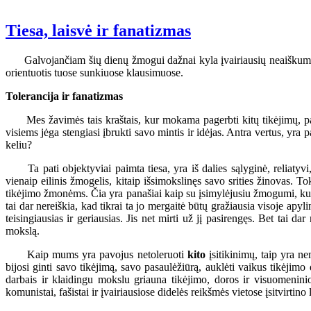
Tiesa, laisvė ir fanatizmas
Galvojančiam šių dienų žmogui dažnai kyla įvairiausių neaiškumų, kai 
orientuotis tuose sunkiuose klausimuose.
Tolerancija ir fanatizmas
Mes žavimės tais kraštais, kur mokama pagerbti kitų tikėjimų, partij
visiems jėga stengiasi įbrukti savo mintis ir idėjas. Antra vertus, yra
keliu?
Ta pati objektyviai paimta tiesa, yra iš dalies sąlyginė, reliatyvi,
vienaip eilinis žmogelis, kitaip išsimokslinęs savo srities žinovas. T
tikėjimo žmonėms. Čia yra panašiai kaip su įsimylėjusiu žmogumi, kuri
tai dar nereiškia, kad tikrai ta jo mergaitė būtų gražiausia visoje apy
teisingiausias ir geriausias. Jis net mirti už jį pasirengęs. Bet tai da
mokslą.
Kaip mums yra pavojus netoleruoti
kito
įsitikinimų, taip yra 
bijosi ginti savo tikėjimą, savo pasaulėžiūrą, auklėti vaikus tikėjimo
darbais ir klaidingu mokslu griauna tikėjimo, doros ir visuomenini
komunistai, fašistai ir įvairiausiose didelės reikšmės vietose įsitvirtino