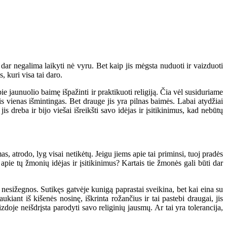
dar negalima laikyti nė vyru. Bet kaip jis mėgsta nuduoti ir vaizduoti
, kuri visa tai daro.
 jaunuolio baimę išpažinti ir praktikuoti religiją. Čia vėl susiduriame
jis vienas išmintingas. Bet drauge jis yra pilnas baimės. Labai atydžiai
jis dreba ir bijo viešai išreikšti savo idėjas ir įsitikinimus, kad nebūtų
 atrodo, lyg visai netikėtų. Jeigu jiems apie tai priminsi, tuoj pradės
 apie tų žmonių idėjas ir įsitikinimus? Kartais tie žmonės gali būti dar
nesižegnos. Sutikęs gatvėje kunigą paprastai sveikina, bet kai eina su
ukiant iš kišenės nosinę, iškrinta rožančius ir tai pastebi draugai, jis
zdoje neišdrįsta parodyti savo religinių jausmų. Ar tai yra tolerancija,