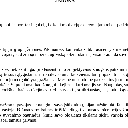
MADONA
jis nori teisingai elgtis, kai tarp dviejų ekstremų jam reikia pasirin
ų ir grupių žmonės. Piktinamės, kai tenka sutikti asmenų, kurie netur
 pavojaus, kad žmogus per daug viską toleruodamas, visai praranda savo į
 šiek tiek skirtinga, priklausanti nuo subjektyvaus žmogaus įsitikinim
okį tiesos sąlygiškumą ir reliatyviškumą kiekvienas turi pripažinti ir p
am jo mergaitė yra gražiausia. Mes nė nebandome pakeisti tos jo nuomon
linkėje. Suprantama, kad žmogui tikėjimas, kuriame jis yra išaugintas, su
r nereiškia, kad jo tikėjimas ir objektyviai yra tikriausias, t. y. atiti
nemažesnis pavojus nebranginti
savo
įsitikinimų, bijant užsitraukti fan
 dvasioje. Iš fanatizmo baimės ir iš klaidingai suprastos tolerancijos 
o gyvenimo pagrindus, kurie savo blogiems tikslams siekti vartoja bl
 labai tamsūs gaivalai.