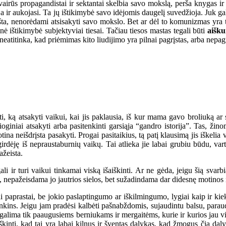
propagandistai ir sektantai skelbia savo mokslą, perša knygas ir laik
 aukojasi. Ta jų ištikimybė savo idėjomis daugelį suvedžioja. Juk gali a
iršta, nenorėdami atsisakyti savo mokslo. Bet ar dėl to komunizmas yra
nė ištikimybė subjektyviai tiesai. Tačiau tiesos mastas tegali būti
aišk
 neatitinka, kad priėmimas kito liudijimo yra pilnai pagrįstas, arba nepagr
ą atsakyti vaikui, kai jis paklausia, iš kur mama gavo broliuką ar s
ioginiai atsakyti arba pasitenkinti garsiąja “gandro istorija”. Tas, ži
tina neišdrįsta pasakyti. Progai pasitaikius, tą patį klausimą jis iškel
irdėję iš nepraustaburnių vaikų. Tai atlieka jie labai grubiu būdu, va
ažeista.
 ir turi vaikui tinkamai viską išaiškinti. Ar ne gėda, jeigu šią svarbi
 nepažeisdama jo jautrios sielos, bet sužadindama dar didesnę motinos me
i paprastai, be jokio paslaptingumo ar iškilmingumo, lygiai kaip ir kiek
enkins. Jeigu jam pradėsi kalbėti pašnabždomis, sujaudintu balsu, paraud
 galima tik paaugusiems berniukams ir mergaitėms, kurie ir kurios jau vi
škinti, kad tai yra labai kilnus ir šventas dalykas, kad žmogus čia daly