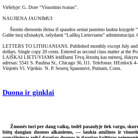
Viršelyje: G. Dore “Visuotinis tvanas”.
NAUJIENA JAUNIMUI
Šiomis dienomis išeina iš spaudos seniai jaunimo laukta knygelė “Tu 
Galite tuoj užsisakyti, rašydami “Laiškų Lietuviams” administracijai. G
LETTERS TO LITHUANIANS. Published monthly except July and August, 
dollars. Single copy 20 cents. Entered as second class matter at the P
LAIŠKAI LIETUVIAMS leidžiami Tėvų Jėzuitų kas mėnesį, išskyrus liep
adresas: 5541 S. Paulina St., Chicago 36, I11. Telefonas: HEmlock 4-
Vinjetės Vl. Vijeikio N. P. Seserų Spaustuvė, Putnam, Conn.
Duona ir ginklai
Žmonės turi per daug vaikų, todėl pasaulyje tiek vargo, skurd
būtų daugiau duonos alkaniems, — šaukia amžinos ir visuotin
sumažinimas reikš daugiau duonos ir daugiau kultūros priemoni