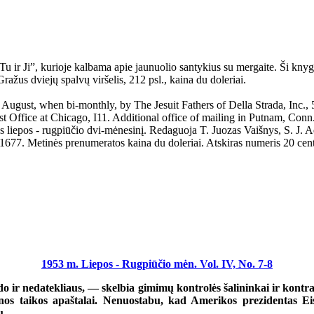
ir Ji”, kurioje kalbama apie jaunuolio santykius su mergaite. Ši knyge
ražus dviejų spalvų viršelis, 212 psl., kaina du doleriai.
when bi-monthly, by The Jesuit Fathers of Della Strada, Inc., 5541 
ost Office at Chicago, I11. Additional office of mailing in Putnam, Conn
os - rugpiūčio dvi-mėnesinį. Redaguoja T. Juozas Vaišnys, S. J. Admin
1677. Metinės prenumeratos kaina du doleriai. Atskiras numeris 20 cen
1953 m. Liepos - Rugpiūčio mėn. Vol. IV, No. 7-8
o ir nedatekliaus, — skelbia gimimų kontrolės šalininkai ir kontra
os taikos apaštalai. Nenuostabu, kad Amerikos prezidentas Eise
ų.