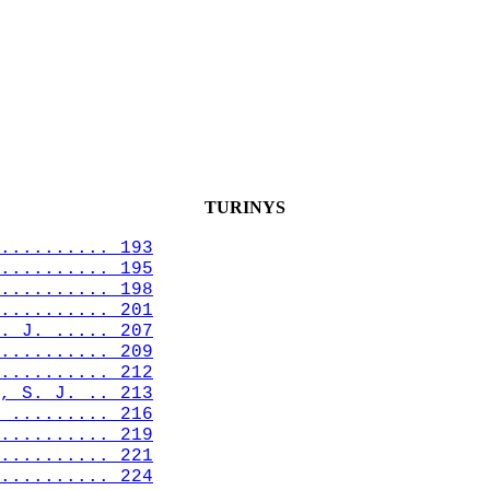
TURINYS
.......... 193
.......... 195
.......... 198
.......... 201
. J. ..... 207
.......... 209
.......... 212
, S. J. .. 213
 ......... 216
.......... 219
.......... 221
.......... 224