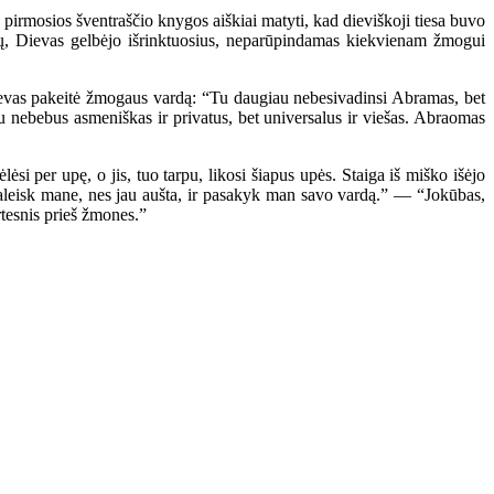
rmosios šventraščio knygos aiškiai matyti, kad dieviškoji tiesa buvo
ių, Dievas gelbėjo išrinktuosius, neparūpindamas kiekvienam žmogui
ievas pakeitė žmogaus vardą: “Tu daugiau nebesivadinsi Abramas, bet
u nebebus asmeniškas ir privatus, bet universalus ir viešas. Abraomas
 per upę, o jis, tuo tarpu, likosi šiapus upės. Staiga iš miško išėjo
“Paleisk mane, nes jau aušta, ir pasakyk man savo vardą.” — “Jokūbas,
rtesnis prieš žmones.”