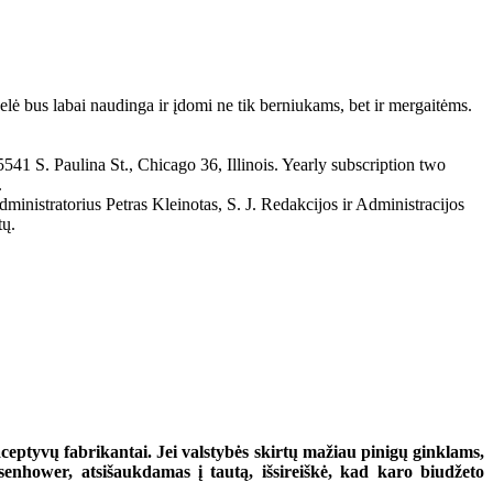
lė bus labai naudinga ir įdomi ne tik berniukams, bet ir mergaitėms.
S. Paulina St., Chicago 36, Illinois. Yearly subscription two
.
istratorius Petras Kleinotas, S. J. Redakcijos ir Administracijos
tų.
ceptyvų fabrikantai. Jei valstybės skirtų mažiau pinigų ginklams,
nhower, atsišaukdamas į tautą, išsireiškė, kad karo biudžeto