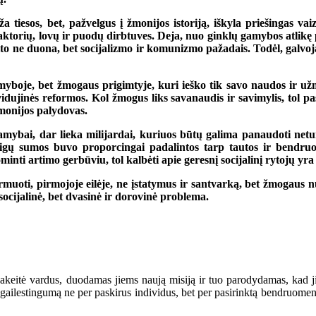
iesos, bet, pažvelgus į žmonijos istoriją, iškyla priešingas vaiz
traktorių, lovų ir puodų dirbtuves. Deja, nuo ginklų gamybos atlikę 
ito ne duona, bet socijalizmo ir komunizmo pažadais. Todėl, galvoj
 gamyboje, bet žmogaus prigimtyje, kuri ieško tik savo naudos ir 
idujinės reformos. Kol žmogus liks savanaudis ir savimylis, tol pa
žmonijos palydovas.
amybai, dar lieka milijardai, kuriuos būtų galima panaudoti netur
pinigų sumos buvo proporcingai padalintos tarp tautos ir bendr
minti artimo gerbūviu, tol kalbėti apie geresnį socijalinį rytojų yra
ormuoti, pirmojoje eilėje, ne įstatymus ir santvarką, bet žmogaus
 socijalinė, bet dvasinė ir dorovinė problema.
tė vardus, duodamas jiems naują misiją ir tuo parodydamas, kad jie
 gailestingumą ne per paskirus individus, bet per pasirinktą bendruomenę