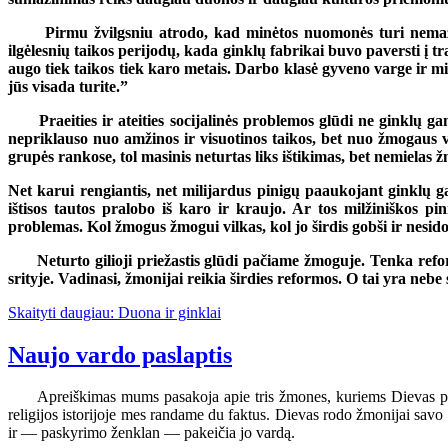
Pirmu žvilgsniu atrodo, kad minėtos nuomonės turi nemaža t
ilgėlesnių taikos perijodų, kada ginklų fabrikai buvo paversti į 
augo tiek taikos tiek karo metais. Darbo klasė gyveno varge ir m
jūs visada turite.”
Praeities ir ateities socijalinės problemos glūdi ne ginklų
nepriklauso nuo amžinos ir visuotinos taikos, bet nuo žmogaus v
grupės rankose, tol masinis neturtas liks ištikimas, bet nemielas 
Net karui rengiantis, net milijardus pinigų paaukojant ginklų g
ištisos tautos pralobo iš karo ir kraujo. Ar tos milžiniškos 
problemas. Kol žmogus žmogui vilkas, kol jo širdis gobši ir nesido
Neturto gilioji priežastis glūdi pačiame žmoguje. Tenka ref
srityje. Vadinasi, žmonijai reikia širdies reformos. O tai yra nebe
Skaityti daugiau: Duona ir ginklai
Naujo vardo paslaptis
Apreiškimas mums pasakoja apie tris žmones, kuriems Dievas pakei
religijos istorijoje mes randame du faktus. Dievas rodo žmonijai savo
ir — paskyrimo ženklan — pakeičia jo vardą.