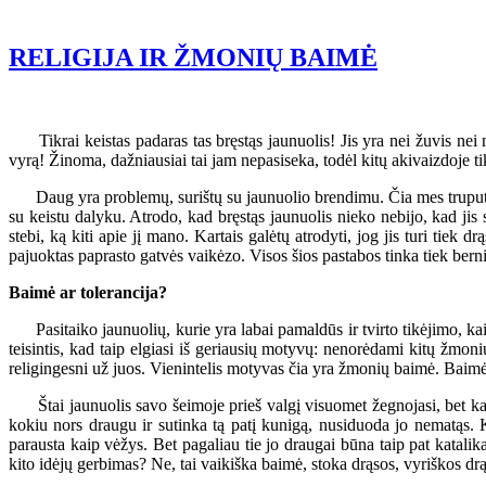
RELIGIJA IR ŽMONIŲ BAIMĖ
Tikrai keistas padaras tas bręstąs jaunuolis! Jis yra nei žuvis nei m
vyrą! Žinoma, dažniausiai tai jam nepasiseka, todėl kitų akivaizdoje tik 
Daug yra problemų, surištų su jaunuolio brendimu. Čia mes truputį pali
su keistu dalyku. Atrodo, kad bręstąs jaunuolis nieko nebijo, kad jis s
stebi, ką kiti apie jį mano. Kartais galėtų atrodyti, jog jis turi tiek d
pajuoktas paprasto gatvės vaikėzo. Visos šios pastabos tinka tiek bern
Baimė ar tolerancija?
Pasitaiko jaunuolių, kurie yra labai pamaldūs ir tvirto tikėjimo, kai 
teisintis, kad taip elgiasi iš geriausių motyvų: nenorėdami kitų žmonių
religingesni už juos. Vienintelis motyvas čia yra žmonių baimė. Baimė, k
Štai jaunuolis savo šeimoje prieš valgį visuomet žegnojasi, bet kai t
kokiu nors draugu ir sutinka tą patį kunigą, nusiduoda jo nematąs. Kiše
parausta kaip vėžys. Bet pagaliau tie jo draugai būna taip pat katalika
kito idėjų gerbimas? Ne, tai vaikiška baimė, stoka drąsos, vyriškos dr