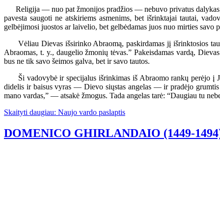
Religija — nuo pat žmonijos pradžios — nebuvo privatus dalykas; lyg
pavesta saugoti ne atskiriems asmenims, bet išrinktajai tautai, v
gelbėjimosi juostos ar laivelio, bet gelbėdamas juos nuo mirties savo 
Vėliau Dievas išsirinko Abraomą, paskirdamas jį išrinktosios tauto
Abraomas, t. y., daugelio žmonių tėvas.” Pakeisdamas vardą, Dievas n
bus ne tik savo šeimos galva, bet ir savo tautos.
Ši vadovybė ir specijalus išrinkimas iš Abraomo rankų perėjo į Jokūb
didelis ir baisus vyras — Dievo siųstas angelas — ir pradėjo grumtis
mano vardas,” — atsakė žmogus. Tada angelas tarė: “Daugiau tu nebesiva
Skaityti daugiau: Naujo vardo paslaptis
DOMENICO GHIRLANDAIO (1449-1494