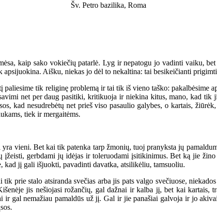
Šv. Petro bazilika, Roma
ėsa, kaip sako vokiečių patarlė. Lyg ir nepatogu jo vadinti vaiku, bet 
apsijuokina. Aišku, niekas jo dėl to nekaltina: tai besikeičianti prigimtis
esime tik religinę problemą ir tai tik iš vieno taško: pakalbėsime apie
avimi net per daug pasitiki, kritikuoja ir niekina kitus, mano, kad tik 
rąsos, kad nesudrebėtų net prieš viso pasaulio galybes, o kartais, žiūrėk, 
iukams, tiek ir mergaitėms.
yra vieni. Bet kai tik patenka tarp žmonių, tuoj pranyksta jų pamaldumas,
 įžeisti, gerbdami jų idėjas ir toleruodami įsitikinimus. Bet ką jie žino
ad jį gali išjuokti, pavadinti davatka, atsilikėliu, tamsuoliu.
ik prie stalo atsiranda svečias arba jis pats valgo svečiuose, niekados 
nėje jis nešiojasi rožančių, gal dažnai ir kalba jį, bet kai kartais, tra
i ir gal nemažiau pamaldūs už jį. Gal ir jie panašiai galvoja ir jo akivai
ąsos.