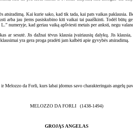
atsiradimą. Kai kurie sako, kad tik tada, kai pats vaikas paklausia. Bet
usti arba jau jiems pasiskubino kiti vaikai tai paaiškinti. Todėl būtų g
 L.” numeryje, kad geriau vaiką apšviesti metais per anksti, negu valand
ar sesutė. Jis dažnai tėvus klausia įvairiausių dalykų. Jis klausia, iš
ko klausimai yra gera proga pradėti jam kalbėti apie gyvybės atsiradimą.
ir Melozzo da Forli, kurs labai įdomus savo charakteringais angelų pav
MELOZZO DA FORLI (1438-1494)
GROJĄS ANGELAS