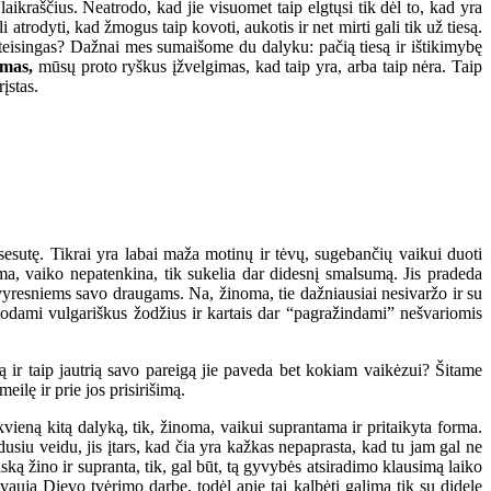
raščius. Neatrodo, kad jie visuomet taip elgtųsi tik dėl to, kad yra
trodyti, kad žmogus taip kovoti, aukotis ir net mirti gali tik už tiesą.
 teisingas? Dažnai mes sumaišome du dalyku: pačią tiesą ir ištikimybę
umas,
mūsų proto ryškus įžvelgimas, kad taip yra, arba taip nėra. Taip
įstas.
esutę. Tikrai yra labai maža motinų ir tėvų, sugebančių vaikui duoti
noma, vaiko nepatenkina, tik sukelia dar didesnį smalsumą. Jis pradeda
ia vyresniems savo draugams. Na, žinoma, tie dažniausiai nesivaržo ir su
rtodami vulgariškus žodžius ir kartais dar “pagražindami” nešvariomis
ą ir taip jautrią savo pareigą jie paveda bet kokiam vaikėzui? Šitame
ilę ir prie jos prisirišimą.
vieną kitą dalyką, tik, žinoma, vaikui suprantama ir pritaikyta forma.
usiu veidu, jis įtars, kad čia yra kažkas nepaprasta, kad tu jam gal ne
ską žino ir supranta, tik, gal būt, tą gyvybės atsiradimo klausimą laiko
vauja Dievo tvėrimo darbe, todėl apie tai kalbėti galima tik su didele