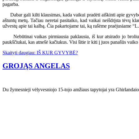
pagarba.
Dabar gali kilti klausimas, kada vaikui pradėti aiškinti apie gyvybės 
aštuntų metų. Tačiau neretai pasitaiko, kad vaikai neišdrįsta tėvų kla
užvestų apie tai kalbą. Čia pakartojame tai, ką rašėme praėjusiame “L.
Nebūtinai vaikas pirmiausia paklausia, iš kur atsirado jo broliukas 
paukščiukai, kas atnešė kačiukus. Visi šitie ir kiti į juos panašūs vai
Skaityti daugiau: IŠ KUR GYVYBĖ?
GROJĄS ANGELAS
Du žymesnieji vėlyvesniojo 15-tojo amžiaus tapytojai yra Ghirlandaio 