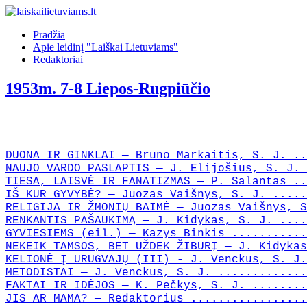
Pradžia
Apie leidinį "Laiškai Lietuviams"
Redaktoriai
1953m. 7-8 Liepos-Rugpiūčio
DUONA IR GINKLAI — Bruno Markaitis, S. J. ..
NAUJO VARDO PASLAPTIS — J. Elijošius, S. J. 
TIESA, LAISVĖ IR FANATIZMAS — P. Salantas ..
IŠ KUR GYVYBĖ? — Juozas Vaišnys, S. J. .....
RELIGIJA IR ŽMONIŲ BAIMĖ — Juozas Vaišnys, S
RENKANTIS PAŠAUKIMĄ — J. Kidykas, S. J. ....
GYVIESIEMS (eil.) — Kazys Binkis ...........
NEKEIK TAMSOS, BET UŽDEK ŽIBURĮ — J. Kidykas
KELIONĖ Į URUGVAJŲ (III) - J. Venckus, S. J.
METODISTAI — J. Venckus, S. J. .............
FAKTAI IR IDĖJOS — K. Pečkys, S. J. ........
JIS AR MAMA? — Redaktorius .................