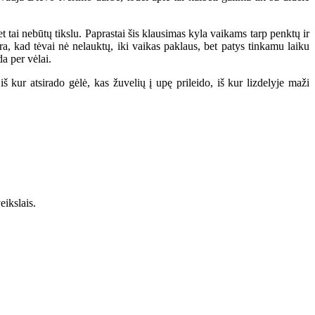
 tai nebūtų tikslu. Paprastai šis klausimas kyla vaikams tarp penktų ir
era, kad tėvai nė nelauktų, iki vaikas paklaus, bet patys tinkamu laiku
a per vėlai.
 kur atsirado gėlė, kas žuvelių į upę prileido, iš kur lizdelyje maži
eikslais.