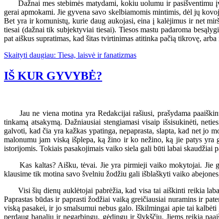
Dažnai mes stebimės matydami, kokiu uolumu ir pasišventimu įvairūs 
gerai apmokami. Jie gyvena savo skelbiamomis mintimis, dėl jų kovoja ir
Bet yra ir komunistų, kurie daug aukojasi, eina į kalėjimus ir net m
tiesai (dažnai tik subjektyviai tiesai). Tiesos mastu padaroma besąlygi
pat aiškus supratimas, kad šitas tvirtinimas atitinka pačią tikrovę, arba
Skaityti daugiau: Tiesa, laisvė ir fanatizmas
IŠ KUR GYVYBĖ?
Jau ne viena motina yra Redakcijai rašiusi, prašydama paaiškinti, k
tinkamą atsakymą. Dažniausiai stengiamasi visaip išsisukinėti, neties
galvoti, kad čia yra kažkas ypatinga, nepaprasta, slapta, kad net jo mo
malonumu jam viską išplepa, ką žino ir ko nežino, ką jie patys yra g
istorijomis. Tokiais pasakojimais vaiko siela gali būti labai skaudžiai p
Kas kaltas? Aišku, tėvai. Jie yra pirmieji vaiko mokytojai. Jie gali
klausime tik motina savo švelniu žodžiu gali išblaškyti vaiko abejones,
Visi šių dienų auklėtojai pabrėžia, kad visa tai aiškinti reikia laba
Paprastas būdas ir paprasti žodžiai vaiką greičiausiai nuramins ir pat
viską pasakei, ir jo smalsumui nebus galo. Iškilmingai apie tai kalbėti
perdaug banaliu ir negarbingu, gėdingu ir šlykščių. Jiems reikia paai