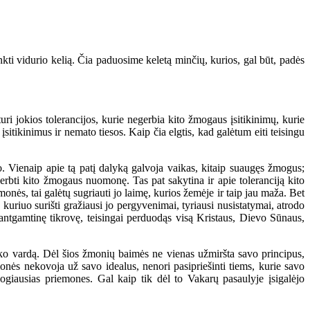
kti vidurio kelią. Čia paduosime keletą minčių, kurios, gal būt, padės
i jokios tolerancijos, kurie negerbia kito žmogaus įsitikinimų, kurie
sitikinimus ir nemato tiesos. Kaip čia elgtis, kad galėtum eiti teisingu
o. Vienaip apie tą patį dalyką galvoja vaikas, kitaip suaugęs žmogus;
agerbti kito žmogaus nuomonę. Tas pat sakytina ir apie toleranciją kito
ės, tai galėtų sugriauti jo laimę, kurios žemėje ir taip jau maža. Bet
 kuriuo surišti gražiausi jo pergyvenimai, tyriausi nusistatymai, atrodo
nkąs antgamtinę tikrovę, teisingai perduodąs visą Kristaus, Dievo Sūnaus,
atiko vardą. Dėl šios žmonių baimės ne vienas užmiršta savo principus,
žmonės nekovoja už savo idealus, nenori pasipriešinti tiems, kurie savo
ogiausias priemones. Gal kaip tik dėl to Vakarų pasaulyje įsigalėjo