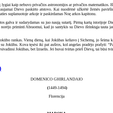
iai kaip nebuvo privačios astronomijos ar privačios matematikos. Iš pi
adovaujamai Dievo paskirto atstovo. Kai nuodėmė užkrėtė žemės pavirš
paties suplanuotoje arkoje ir paskirdamas Noę arkos kapitonu.
s galva ir sudarydamas su juo naują sutartį. Pirmą kartą istorijoje D
orėjo priminti Abraomui, kad jo santykis su Dievo išrinktąja tauta ja
o rankas. Vieną dieną, kai Jokūbas keliavo į Sichemą, jo šeima kėlėsi
 su Jokūbu. Kova tęsėsi iki pat aušros, kol angelas pradėjo prašyti: 
dinsi Jokūbas, bet Izraelis. Jei buvai tvirtas prieš Dievą, tai būsi tvi
)
DOMENICO GHIRLANDAIO
(
1449
-
1494
)
Florencija