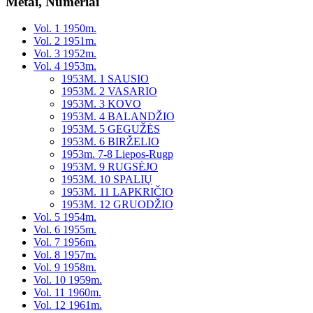
Metai, Numeriai
Vol. 1 1950m.
Vol. 2 1951m.
Vol. 3 1952m.
Vol. 4 1953m.
1953M. 1 SAUSIO
1953M. 2 VASARIO
1953M. 3 KOVO
1953M. 4 BALANDŽIO
1953M. 5 GEGUŽĖS
1953M. 6 BIRŽELIO
1953m. 7-8 Liepos-Rugp
1953M. 9 RUGSĖJO
1953M. 10 SPALIŲ
1953M. 11 LAPKRIČIO
1953M. 12 GRUODŽIO
Vol. 5 1954m.
Vol. 6 1955m.
Vol. 7 1956m.
Vol. 8 1957m.
Vol. 9 1958m.
Vol. 10 1959m.
Vol. 11 1960m.
Vol. 12 1961m.