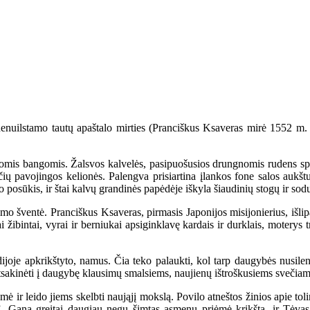
uilstamo tautų apaštalo mirties (Pranciškus Ksaveras mirė 1552 m. g
iomis bangomis. Žalsvos kalvelės, pasipuošusios drungnomis rudens sp
aičių pavojingos kelionės. Palengva prisiartina įlankos fone salos auk
ro posūkis, ir štai kalvų grandinės papėdėje iškyla šiaudinių stogų ir so
ntė. Pranciškus Ksaveras, pirmasis Japonijos misijonierius, išlipa K
 žibintai, vyrai ir berniukai apsiginklavę kardais ir durklais, moterys 
oje apkrikštyto, namus. Čia teko palaukti, kol tarp daugybės nusilenk
 atsakinėti į daugybę klausimų smalsiems, naujienų ištroškusiems svečiam
ir leido jiems skelbti naująjį mokslą. Povilo atneštos žinios apie toli
”. Gana greitai daugiau negu šimtas asmenų priėmė krikštą, ir Tėvas