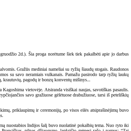
ruodžio 2d.). Šia proga norėtume šiek tiek pakalbėti apie jo darbus
alvomis. Gražūs mediniai nameliai su ryžių šiaudų stogais. Raudonos
štumos su savo neramiais vulkanais. Pamažu pasirodo tarp ryžių laukų
dų, krautuvių, pagodų ir bonzų konventų mišinys...
agoshima vietovėje. Atsiranda visiškai naujas, savotiškas pasaulis.
trypčiojančios savo gražiuose gėlėtuose drabužiuose, tarsi iš peteliškių
imų, priklaupimų ir ceremonijų, po visos eilės atsiprašinėjimų buvo
s.
mą nuostabios Indijos šalį buvo nuolatinė pokalbių tema. Nuo ryto iki
 Pranciškus, pilnas džiaugsmo, lapkričio mėnesį rašo į namus: “Tai