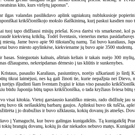
 neatsiras kito, kurs viršytų japonus”.
ilgas valandas pasilikdavo aplink ugniakurą nublukusioje popierini
japoniškai krikščioniškojo mokslo išaiškinimą, kurį paskui kasdien nuo
 tuoj tapo didžiausi misijų priešai. Kova darėsi vis smarkesnė, kol p
draudė kiekvieną krikštą. Todėl šventasis, vienerius metus pasidarbavęs
i šį miestą. Jame buvo apie 90 tūkstančių namų. Tai buvo karaliaus, Japo
itetai buvo miesto apylinkėse, kiekviename jų buvo apie 3500 studentų.
asas. Snieguotais kalnais, aštriais keliais ir takais nuėjo 300 mylių, 
lnas džiaugsmo, nekreipdamas dėmesio į tas kliūtis ir sunkenybes.
staus, pasaulio Karaliaus, pasiuntinys, norėjo užkariauti jo širdį Kris
tų tikrai laimėjusi, nes ką gali žinoti tie, kurie nepažįsta nei Dievo, 
ų turėjęs išjudinti šiam šventam žygiui ir kitas viso pasaulio krikščion
iu būdu Japonija būtų tapus krikščioniška, o tada kryžiaus šviesa būtų s
sai kitokia. Vietoj garsiausio karališko miesto, rado didžiulę jau sua
etų buvo tik neišauklėtų barbarų gaujos. Aplinkui buvo tik tuščia, aple
iūrėta į jo drabužius ir buvo užklausta, kokių dovanų jis atnešęs. Dovan
o į Yamaguchi, kur buvo galingas kunigaikštis. Tą kunigaikštį Pranci
i tokių brangių dovanų, kokių jis dar niekados nebuvo matęs. Kunigaikšt