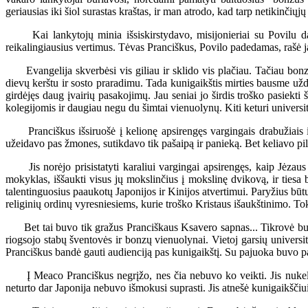
geriausias iki šiol surastas kraštas, ir man atrodo, kad tarp netikinčiųjų
Kai lankytojų minia išsiskirstydavo, misijonieriai su Povilu dar 
reikalingiausius vertimus. Tėvas Pranciškus, Povilo padedamas, rašė 
Evangelija skverbėsi vis giliau ir sklido vis plačiau. Tačiau bonzai
dievų kerštu ir sosto praradimu. Tada kunigaikštis mirties bausme už
girdėjęs daug įvairių pasakojimų. Jau seniai jo širdis troško pasiekt
kolegijomis ir daugiau negu du šimtai vienuolynų. Kiti keturi univers
Pranciškus išsiruošė į kelionę apsirengęs vargingais drabužiais ir b
užeidavo pas žmones, sutikdavo tik pašaipą ir panieką. Bet keliavo pi
Jis norėjo prisistatyti karaliui vargingai apsirengęs, kaip Jėzaus Kri
mokyklas, iššaukti visus jų mokslinčius į mokslinę dvikovą, ir tiesa bū
talentinguosius paaukotų Japonijos ir Kinijos atvertimui. Paryžius būt
religinių ordinų vyresniesiems, kurie troško Kristaus išaukštinimo. Tok
Bet tai buvo tik gražus Pranciškaus Ksavero sapnas... Tikrovė buvo vi
riogsojo stabų šventovės ir bonzų vienuolynai. Vietoj garsių universit
Pranciškus bandė gauti audienciją pas kunigaikštį. Su pajuoka buvo paž
Į Meaco Pranciškus negrįžo, nes čia nebuvo ko veikti. Jis nukeliav
neturto dar Japonija nebuvo išmokusi suprasti. Jis atnešė kunigaikščiu