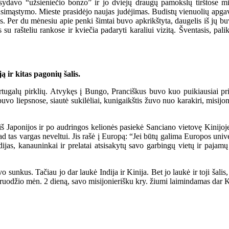
avo “užsieniečio bonzo” ir jo dviejų draugų pamokslų tirštose mie
ir susimąstymo. Mieste prasidėjo naujas judėjimas. Budistų vienuolių ap
mis. Per du mėnesiu apie penki šimtai buvo apkrikštyta, daugelis iš jų b
s su rašteliu rankose ir kviečia padaryti karaliui vizitą. Šventasis, pa
 ir kitas pagonių šalis.
galų pirklių. Atvykęs į Bungo, Pranciškus buvo kuo puikiausiai prii
vo liepsnose, siautė sukilėliai, kunigaikštis žuvo nuo karakiri, misijoni
 Japonijos ir po audringos kelionės pasiekė Sanciano vietovę Kinijoje. 
 tas vargas neveltui. Jis rašė į Europą: “Jei būtų galima Europos uni
dijas, kanauninkai ir prelatai atsisakytų savo garbingų vietų ir pajam
kus. Tačiau jo dar laukė Indija ir Kinija. Bet jo laukė ir toji šalis, 
uodžio mėn. 2 dieną, savo misijonierišku kry. žiumi laimindamas dar Kr