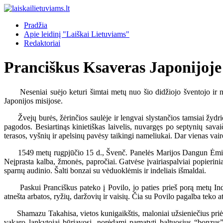
Pradžia
Apie leidinį "Laiškai Lietuviams"
Redaktoriai
Pranciškus Ksaveras Japonijoje
Neseniai suėjo keturi šimtai metų nuo šio didžiojo šventojo ir nen
Japonijos misijose.
Žvejų burės, žėrinčios saulėje ir lengvai slystančios tamsiai žydr
pagodos. Besiartinąs kinietiškas laivelis, nuvargęs po septynių sav
terasos, vyšnių ir apelsinų pavėsy taikingi nameliukai. Dar vienas vai
1549 metų rugpjūčio 15 d., Švenč. Panelės Marijos Dangun Ėmimo šve
Neįprasta kalba, žmonės, papročiai. Gatvėse įvairiaspalviai popieriniai
sparnų audinio. Šalti bonzai su vėduoklėmis ir indeliais išmaldai.
Paskui Pranciškus pateko į Povilo, jo paties prieš porą metų Indij
atnešta arbatos, ryžių, daržovių ir vaisių. Čia su Povilo pagalba teko
Shamazu Takahisa, vietos kunigaikštis, maloniai užsieniečius priėmė 
vakaro lankytojai būriavosi, norėdami pamatyti baltuosius “bonzus