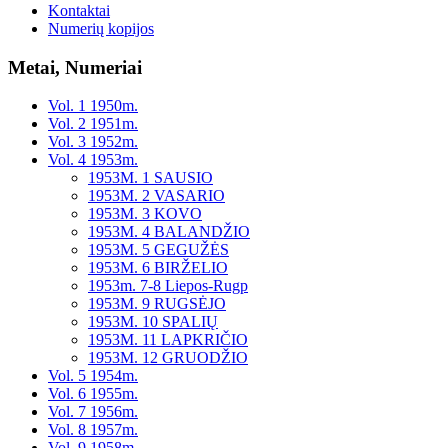
Kontaktai
Numerių kopijos
Metai, Numeriai
Vol. 1 1950m.
Vol. 2 1951m.
Vol. 3 1952m.
Vol. 4 1953m.
1953M. 1 SAUSIO
1953M. 2 VASARIO
1953M. 3 KOVO
1953M. 4 BALANDŽIO
1953M. 5 GEGUŽĖS
1953M. 6 BIRŽELIO
1953m. 7-8 Liepos-Rugp
1953M. 9 RUGSĖJO
1953M. 10 SPALIŲ
1953M. 11 LAPKRIČIO
1953M. 12 GRUODŽIO
Vol. 5 1954m.
Vol. 6 1955m.
Vol. 7 1956m.
Vol. 8 1957m.
Vol. 9 1958m.