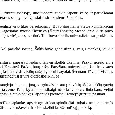
ų žibintų šviesoje, studijuodami sunkią japonų kalbą ir paruošdami
 terasos skaitydavo gausiai susirinkusiems žmonėms.
agaliau virto tikru persekiojimu. Buvo grasinama vietos kunigaikščiui
 Kagoshima mieste, iškeliavo į šiaurės sostinę Meaco, apie kurią buvo
nijos viešpaties, sostinė. Ten buvo didelis universitetas su penkiomis
kol pasiekė sostinę. Šaltis buvo gana stiprus, valgis menkas, jei kur
tui ir paprašyti leidimo laisvai skelbti tikėjimą. Paskui norėjo eiti į
nei Kristaus? Paskui būtų rašęs Paryžiaus universitetui, kad ir jis savo
iškąsias mokyklas. Būtų rašęs Ignacui Loyolai, Šventam Tėvui ir visiems
uspindėjusi ir virš didžiosios Kinijos.
nglėjusių namų jūrą, su griuvėsiais ant griuvėsių. Šalia tuščių gatvių
ista žemė, išdraskyta nuo nesibaigiančio kruvino civilinio karo. Veltui
as jis buvo palikęs Japonijos pietuose. Reikėjo grįžti jų pasiimti.
škus aplankė, apsirengęs auksu spindinčiais rūbais, nes prakartėlės
is buvo sužavėtas ir leido skelbti krikščioniškąjį mokslą.