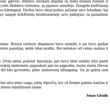
sto gatvėse. Būdavo ruošiami disputai su moky-tesniais bonzais ir
gavystės iškildavo viešumon, jų pajamos sumažėjo. Daugelis karščiausių
uvo kilmingieji. Derlius buvo tikrai puikus pačiame savo brendime, kai
likęs naujoje krikščionių bendruomenėje savo padėjėjus, su pasiuntiniu
mtas. Bonzai viešuose disputuose buvo sumušti, ir jau buvo gražiai
eriai pasislėpę, ateitis labai neaiški. Bet netrukus vėl viskas nurimo ir
Dveji metai, praleisti Japonijoje, jam buvo labai sunkūs: teko patirti
versitetų studentams papasakoti apie tas paguodas, kurias mums Dievas
ų dėl kito gyvenimo, pilno malonesnių džiaugsmų. Tai jie galėtų rasti
kur nėra jokio vargo, jokių rūpesčių, kur už žemėje patirtas kančias ir
istaus nepažinusias tautas.
Jonas Girulis