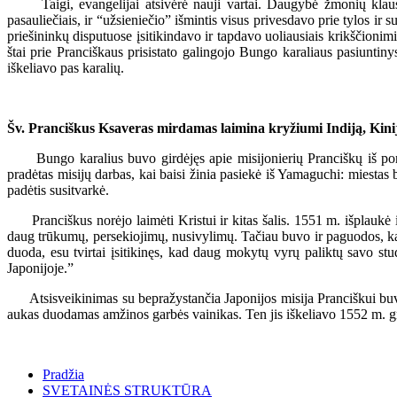
Taigi, evangelijai atsivėrė nauji vartai. Daugybė žmonių klausyd
pasauliečiais, ir “užsieniečio” išmintis visus privesdavo prie tylos 
priešininkų disputuose įsitikindavo ir tapdavo uoliausiais krikščioni
štai prie Pranciškaus prisistato galingojo Bungo karaliaus pasiuntiny
iškeliavo pas karalių.
Šv. Pranciškus Ksaveras mirdamas laimina kryžiumi Indiją, Kiniją
Bungo karalius buvo girdėjęs apie misijonierių Pranciškų iš portu
pradėtas misijų darbas, kai baisi žinia pasiekė iš Yamaguchi: miestas bu
padėtis susitvarkė.
Pranciškus norėjo laimėti Kristui ir kitas šalis. 1551 m. išplaukė iš
daug trūkumų, persekiojimų, nusivylimų. Tačiau buvo ir paguodos, kad
duoda, esu tvirtai įsitikinęs, kad daug mokytų vyrų paliktų savo stu
Japonijoje.”
Atsisveikinimas su bepražystančia Japonijos misija Pranciškui buvo sun
aukas duodamas amžinos garbės vainikas. Ten jis iškeliavo 1552 m. gr
Pradžia
SVETAINĖS STRUKTŪRA