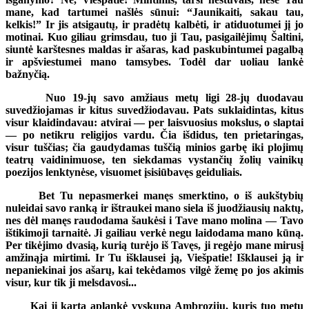
mane, kad tartumei našlės sūnui: “Jaunikaiti, sakau tau,
kelkis!” Ir jis atsigautų, ir pradėtų kalbėti, ir atiduotumei jį jo
motinai. Kuo giliau grimsdau, tuo ji Tau, pasigailėjimų Šaltini,
siuntė karštesnes maldas ir ašaras, kad paskubintumei pagalbą
ir apšviestumei mano tamsybes. Todėl dar uoliau lankė
bažnyčią.
Nuo 19-jų savo amžiaus metų ligi 28-jų duodavau
suvedžiojamas ir kitus suvedžiodavau. Pats suklaidintas, kitus
visur klaidindavau: atvirai — per laisvuosius mokslus, o slaptai
— po netikru religijos vardu. Čia išdidus, ten prietaringas,
visur tuščias; čia gaudydamas tuščią minios garbę iki plojimų
teatrų vaidinimuose, ten siekdamas vystančių žolių vainikų
poezijos lenktynėse, visuomet įsisiūbavęs geiduliais.
Bet Tu nepasmerkei manęs smerktino, o iš aukštybių
nuleidai savo ranką ir ištraukei mano siela iš juodžiausių naktų,
nes dėl manęs raudodama šaukėsi i Tave mano molina — Tavo
ištikimoji tarnaitė. Ji gailiau verkė negu laidodama mano kūną.
Per tikėjimo dvasią, kurią turėjo iš Tavęs, ji regėjo mane mirusį
amžinąja mirtimi. Ir Tu išklausei ją, Viešpatie! Išklausei ją ir
nepaniekinai jos ašarų, kai tekėdamos vilgė žemę po jos akimis
visur, kur tik ji melsdavosi...
Kai ji kartą aplankė vyskupą Ambrozijų, kuris tuo metu