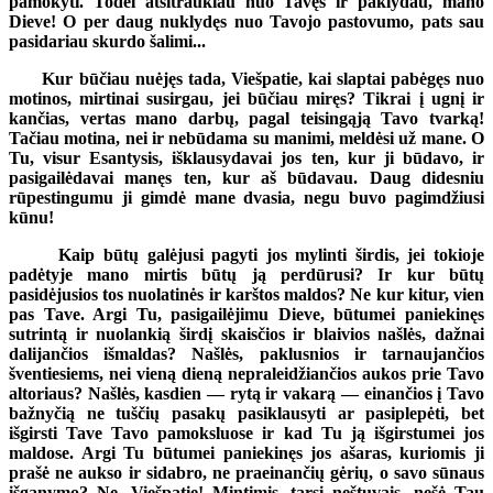
pamokyti. Todėl atsitraukiau nuo Tavęs ir paklydau, mano
Dieve! O per daug nuklydęs nuo Tavojo pastovumo, pats sau
pasidariau skurdo šalimi...
Kur būčiau nuėjęs tada, Viešpatie, kai slaptai pabėgęs nuo
motinos, mirtinai susirgau, jei būčiau miręs? Tikrai į ugnį ir
kančias, vertas mano darbų, pagal teisingąją Tavo tvarką!
Tačiau motina, nei ir nebūdama su manimi, meldėsi už mane. O
Tu, visur Esantysis, išklausydavai jos ten, kur ji būdavo, ir
pasigailėdavai manęs ten, kur aš būdavau. Daug didesniu
rūpestingumu ji gimdė mane dvasia, negu buvo pagimdžiusi
kūnu!
Kaip būtų galėjusi pagyti jos mylinti širdis, jei tokioje
padėtyje mano mirtis būtų ją perdūrusi? Ir kur būtų
pasidėjusios tos nuolatinės ir karštos maldos? Ne kur kitur, vien
pas Tave. Argi Tu, pasigailėjimu Dieve, būtumei paniekinęs
sutrintą ir nuolankią širdį skaisčios ir blaivios našlės, dažnai
dalijančios išmaldas? Našlės, paklusnios ir tarnaujančios
šventiesiems, nei vieną dieną nepraleidžiančios aukos prie Tavo
altoriaus? Našlės, kasdien — rytą ir vakarą — einančios į Tavo
bažnyčią ne tuščių pasakų pasiklausyti ar pasiplepėti, bet
išgirsti Tave Tavo pamoksluose ir kad Tu ją išgirstumei jos
maldose. Argi Tu būtumei paniekinęs jos ašaras, kuriomis ji
prašė ne aukso ir sidabro, ne praeinančių gėrių, o savo sūnaus
išganymo? Ne, Viešpatie! Mintimis, tarsi neštuvais, nešė Tau