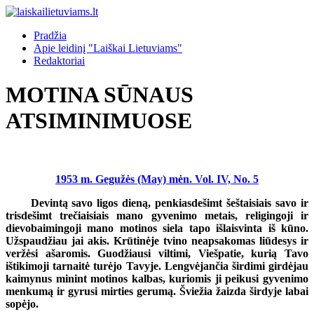
Pradžia
Apie leidinį "Laiškai Lietuviams"
Redaktoriai
MOTINA SŪNAUS
ATSIMINIMUOSE
1953 m. Gegužės (May) mėn. Vol. IV, No. 5
Devintą savo ligos dieną, penkiasdešimt šeštaisiais savo ir
trisdešimt trečiaisiais mano gyvenimo metais, religingoji ir
dievobaimingoji mano motinos siela tapo išlaisvinta iš kūno.
Užspaudžiau jai akis. Krūtinėje tvino neapsakomas liūdesys ir
veržėsi ašaromis. Guodžiausi viltimi, Viešpatie, kurią Tavo
ištikimoji tarnaitė turėjo Tavyje. Lengvėjančia širdimi girdėjau
kaimynus minint motinos kalbas, kuriomis ji peikusi gyvenimo
menkumą ir gyrusi mirties gerumą. Šviežia žaizda širdyje labai
sopėjo.