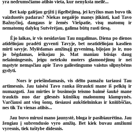
yra nedrumsčiamo atilsio vieta, kur nenyksta meilė...
Bet kaip galėjau grįžti į išgelbėjimą, jei kryžius man buvo tik
vaizduotės padaras? Niekas negalėjo manęs įtikinti, kad Tavo
Bažnyčioj, dangaus ir žemės Viešpatie, visų matomų ir
nematomų dalykų Sutvėrėjau, galima būtų rasti tiesą.
Ėjo laikas, ir vis nesidaviau Tau nugalimas. Diena po dienos
atidėliojau pradėti gyventi Tavyje, bet neatidėliojau kasdien
mirti savyje. Mylėdamas amžinąjį gyvenimą, bijojau jo ir, nuo
jo bėgdamas, ieškojau jo. Mat maniau būsiąs daug
nelaimingesnis, jeigu neteksiu moters glamonėjimų ir nei
mąstyte nemąsčiau apie Tavo gailestingumo vaistus silpnybėms
gydyti.
Nors ir priešindamasis, vis dėlto pamažu tariausi Tau
artimesnis. Jau taisėsi Tavo ranka ištraukti mane iš pelkių ir
numazgoti. Jau mirties ir busimojo teismo baimė šaukė mane
trauktis nuo dar gilesnės kūniškų malonumų klampynės.
Varčiausi ant visų šonų, tiesiausi aukštielninkas ir kniūbščias,
nes tik Tu vienas atilsis...
Jau buvo mirusi mano jaunystė, bloga ir pasibiaurėtina. Jau
žengiau į subrendusio vyro amžių. Bet kiek buvau amžiumi
vyresnis, tiek tuštybe didesnis.