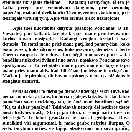
stebuklus tikrajame tikėjime — Katalikų Bažnyčioje. Iš ten jo
kalba perėjo prie vienuolynų daugumo, prie vienuolių
papročių, maloniai dvelkiančių Tavo gyvenimo skaistumu, prie
derlingais virtusių tyrų. Apie visa tai mes nieko nežinojome.
Apie tuos nuostabius dalykus pasakojo Poncianas. O Tu,
Viešpatie, jam kalbant, kreipte kreipei mane prie tiesos, nuo
kurios buvau nusigręžęs. Kadangi vengiau kreipti į save
dėmesio, Tu statei mane prieš mane patį, kad pamatyčiau, koks
biaurus esu, koks iškraipytas, koks nešvarus, dėmėtas ir berte
išbertas raupsais. Ir nebuvo kur bėgti nuo savęs paties... Jei
bandžiau nukreipti žvilgsnį nuo savęs, pasakojo Poncianas savo
apsakymus, ir Tu vėl statei mane prieš mane ir tapyte tapei
mane prieš mano akis, kad žiūrėčiau į neteisybę ir nekęsčiau.
Mačiau ją ir pirmiau, tik buvau apsimetęs nematąs, slėpiaus ir
stengiaus užmiršti...
Teisinaus dėliai to diena po dienos atidėliojąs sekti Tave, kad
nemačiau nieko aiškaus, ko būčiau galėjęs laikytis. Ir štai dabar
pamačiau save neuždangstytą, ir ėmė man išmėtinėti sąžinė:
“Ką tu dabar pasakysi? Teisindavais nenorįs dėl netikros tiesos
mesti tuštybės naštą. Štai ji jau tikra, o senoji našta tave vis
tebeslegia”. Ir labai graužiaus ir baisiai gėdijaus... Buvo
sunaikinti visi argumentai, ir mane gaubė nebylus šiurpas. O
siela,
tarytum mirties, vis bijojo atsiskyrimo nuo savo įpročio,