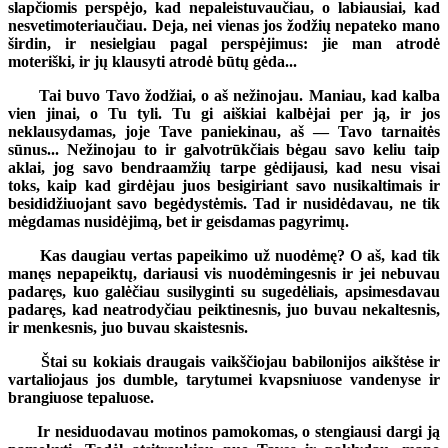
slapčiomis perspėjo, kad nepaleistuvaučiau, o labiausiai, kad
nesvetimoteriaučiau. Deja, nei vienas jos žodžių nepateko mano
širdin, ir nesielgiau pagal perspėjimus: jie man atrodė
moteriški, ir jų klausyti atrodė būtų gėda...
Tai buvo Tavo žodžiai, o aš nežinojau. Maniau, kad kalba
vien jinai, o Tu tyli. Tu gi aiškiai kalbėjai per ją, ir jos
neklausydamas, joje Tave paniekinau, aš — Tavo tarnaitės
sūnus... Nežinojau to ir galvotrūkčiais bėgau savo keliu taip
aklai, jog savo bendraamžių tarpe gėdijausi, kad nesu visai
toks, kaip kad girdėjau juos besigiriant savo nusikaltimais ir
besididžiuojant savo begėdystėmis. Tad ir nusidėdavau, ne tik
mėgdamas nusidėjimą, bet ir geisdamas pagyrimų.
Kas daugiau vertas papeikimo už nuodėmę? O aš, kad tik
manęs nepapeiktų, dariausi vis nuodėmingesnis ir jei nebuvau
padaręs, kuo galėčiau susilyginti su sugedėliais, apsimesdavau
padaręs, kad neatrodyčiau peiktinesnis, juo buvau nekaltesnis,
ir menkesnis, juo buvau skaistesnis.
Štai su kokiais draugais vaikščiojau babilonijos aikštėse ir
vartaliojaus jos dumble, tarytumei kvapsniuose vandenyse ir
brangiuose tepaluose.
Ir nesiduodavau motinos pamokomas, o stengiausi dargi ją