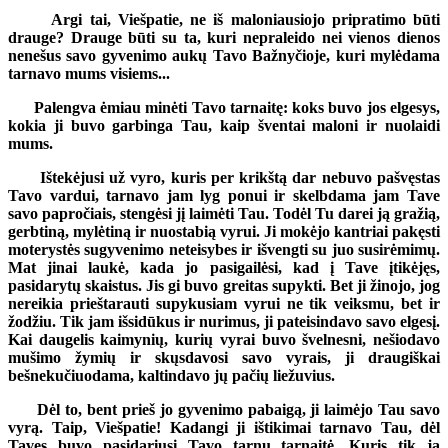
Argi tai, Viešpatie, ne iš maloniausiojo pripratimo būti
drauge? Drauge būti su ta, kuri nepraleido nei vienos dienos
nenešus savo gyvenimo aukų Tavo Bažnyčioje, kuri mylėdama
tarnavo mums visiems...
Palengva ėmiau minėti Tavo tarnaitę: koks buvo jos elgesys,
kokia ji buvo garbinga Tau, kaip šventai maloni ir nuolaidi
mums.
Ištekėjusi už vyro, kuris per krikštą dar nebuvo pašvęstas
Tavo vardui, tarnavo jam lyg ponui ir skelbdama jam Tave
savo papročiais, stengėsi jį laimėti Tau. Todėl Tu darei ją gražią,
gerbtiną, mylėtiną ir nuostabią vyrui. Ji mokėjo kantriai pakęsti
moterystės sugyvenimo neteisybes ir išvengti su juo susirėmimų.
Mat jinai laukė, kada jo pasigailėsi, kad į Tave įtikėjęs,
pasidarytų skaistus. Jis gi buvo greitas supykti. Bet ji žinojo, jog
nereikia prieštarauti supykusiam vyrui ne tik veiksmu, bet ir
žodžiu. Tik jam išsidūkus ir nurimus, ji pateisindavo savo elgesį.
Kai daugelis kaimynių, kurių vyrai buvo švelnesni, nešiodavo
mušimo žymių ir skųsdavosi savo vyrais, ji draugiškai
bešnekučiuodama, kaltindavo jų pačių liežuvius.
Dėl to, bent prieš jo gyvenimo pabaigą, ji laimėjo Tau savo
vyrą. Taip, Viešpatie! Kadangi ji ištikimai tarnavo Tau, dėl
Tavęs buvo pasidariusi Tavo tarnų tarnaitė. Kuris tik ją