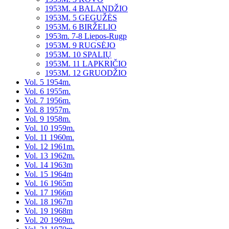
1953M. 4 BALANDŽIO
1953M. 5 GEGUŽĖS
1953M. 6 BIRŽELIO
1953m. 7-8 Liepos-Rugp
1953M. 9 RUGSĖJO
1953M. 10 SPALIŲ
1953M. 11 LAPKRIČIO
1953M. 12 GRUODŽIO
Vol. 5 1954m.
Vol. 6 1955m.
Vol. 7 1956m.
Vol. 8 1957m.
Vol. 9 1958m.
Vol. 10 1959m.
Vol. 11 1960m.
Vol. 12 1961m.
Vol. 13 1962m.
Vol. 14 1963m
Vol. 15 1964m
Vol. 16 1965m
Vol. 17 1966m
Vol. 18 1967m
Vol. 19 1968m
Vol. 20 1969m.