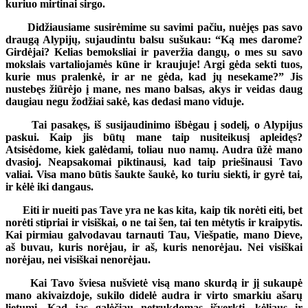
kuriuo mirtinai sirgo.
Didžiausiame susirėmime su savimi pačiu, nuėjęs pas savo
draugą Alypijų, sujaudintu balsu sušukau: “Ką mes darome?
Girdėjai? Kelias bemoksliai ir paveržia dangų, o mes su savo
mokslais vartaliojamės kūne ir kraujuje! Argi gėda sekti tuos,
kurie mus pralenkė, ir ar ne gėda, kad jų nesekame?” Jis
nustebęs žiūrėjo į mane, nes mano balsas, akys ir veidas daug
daugiau negu žodžiai sakė, kas dedasi mano viduje.
Tai pasakęs, iš susijaudinimo išbėgau į sodelį, o Alypijus
paskui. Kaip jis būtų mane taip nusiteikusį apleidęs?
Atsisėdome, kiek galėdami, toliau nuo namų. Audra ūžė mano
dvasioj. Neapsakomai piktinausi, kad taip priešinausi Tavo
valiai. Visa mano būtis šaukte šaukė, ko turiu siekti, ir gyrė tai,
ir kėlė iki dangaus.
Eiti ir nueiti pas Tave yra ne kas kita, kaip tik norėti eiti, bet
norėti stipriai ir visiškai, o ne tai šen, tai ten mėtytis ir kraipytis.
Kai pirmiau galvodavau tarnauti Tau, Viešpatie, mano Dieve,
aš buvau, kuris norėjau, ir aš, kuris nenorėjau. Nei visiškai
norėjau, nei visiškai nenorėjau.
Kai Tavo šviesa nušvietė visą mano skurdą ir jį sukaupė
mano akivaizdoje, sukilo didelė audra ir virto smarkiu ašarų
lietumi. Kad jas galėčiau netrukdomas išverkti, kėliaus ir