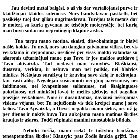
Jau devinti metai baigėsi, o aš vis dar vartaliojausi purve ir
klaidžiojau klaidos sutemose. Nors bandydavau pasikelti, bet
pasikėlęs tuoj dar giliau nugrimsdavau. Turėjau tais metais dar
ir moterį, su kuria gyvenau ne teisėtoje moterystėje, bet kurią
man buvo sudariusi neprotingoji klajūnė aistra.
Tuo tarpu mano motina, skaisti, dievobaiminga ir blaivi
našlė, kokias Tu myli, nors jau daugiau gaivinama vilties, bet vis
verkdama ir dejuodama, nesiliovė per visas maldų valandas su
ašaromis užtarinėjusi mane pas Tave, ir jos maldos ateidavo į
Tavo akivaizdą. Tad nedavei man ramybės. Blaškiausi,
dūsavau, verkiau, ir nebuvo man nei poilsio, nei blaivios
minties. Nešiojaus suraižytą ir kruviną savo sielą ir nežinojau,
kur rasti atilsį. Negalėjau susiraminti nei gojų pavėsiuose, nei
žaidimuose, nei kvapsniuose salionuose, nei ištaiginguose
pokyliuose, nei minkštoj lovoj ir meilės glėbyje, nei pagaliau
poezijos veikaluose. Nors ir dūsaudamas, daviausi nešiojamas
visiems vėjams, bet Tu nejučiomis vis tiek kreipei mane į savo
kelius. Tavo Apvaizda, o Dieve, nepaliko mano sielos, nes už ją
per dienas ir naktis buvo Tau aukojama mano motinos širdies
kraujas ir ašaros. Todėl rūpinaisi manimi nuostabiais būdais.
Nebūki tuščia, mano siela! Ir tuštybių triukšmas
teneaptemdina širdies! Klausyk: pats Žodis šaukia grįžti. Ten