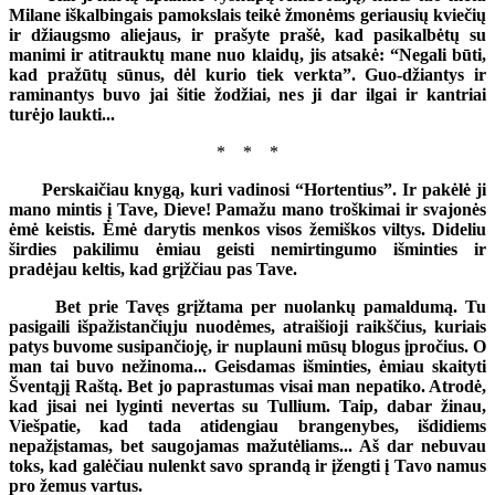
Milane iškalbingais pamokslais teikė žmonėms geriausių kviečių
ir džiaugsmo aliejaus, ir prašyte prašė, kad pasikalbėtų su
manimi ir atitrauktų mane nuo klaidų, jis atsakė: “Negali būti,
kad pražūtų sūnus, dėl kurio tiek verkta”. Guo-džiantys ir
raminantys buvo jai šitie žodžiai, nes ji dar ilgai ir kantriai
turėjo laukti...
* * *
Perskaičiau knygą, kuri vadinosi “Hortentius”. Ir pakėlė ji
mano mintis į Tave, Dieve! Pamažu mano troškimai ir svajonės
ėmė keistis. Ėmė darytis menkos visos žemiškos viltys. Dideliu
širdies pakilimu ėmiau geisti nemirtingumo išminties ir
pradėjau keltis, kad grįžčiau pas Tave.
Bet prie Tavęs grįžtama per nuolankų pamaldumą. Tu
pasigaili išpažistančiųju nuodėmes, atraišioji raikščius, kuriais
patys buvome susipančioję, ir nuplauni mūsų blogus įpročius. O
man tai buvo nežinoma... Geisdamas išminties, ėmiau skaityti
Šventąjį Raštą. Bet jo paprastumas visai man nepatiko. Atrodė,
kad jisai nei lyginti nevertas su Tullium. Taip, dabar žinau,
Viešpatie, kad tada atidengiau brangenybes, išdidiems
nepažįstamas, bet saugojamas mažutėliams... Aš dar nebuvau
toks, kad galėčiau nulenkt savo sprandą ir įžengti į Tavo namus
pro žemus vartus.