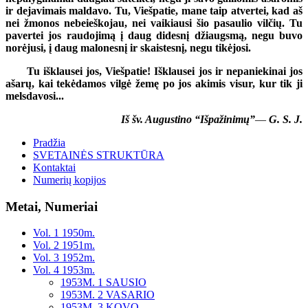
ir dejavimais maldavo. Tu, Viešpatie, mane taip atvertei, kad aš
nei žmonos nebeieškojau, nei vaikiausi šio pasaulio vilčių. Tu
pavertei jos raudojimą į daug didesnį džiaugsmą, negu buvo
norėjusi, į daug malonesnį ir skaistesnį, negu tikėjosi.
Tu išklausei jos, Viešpatie! Išklausei jos ir nepaniekinai jos
ašarų, kai tekėdamos vilgė žemę po jos akimis visur, kur tik ji
melsdavosi...
Iš šv. Augustino “Išpažinimų”
—
G. S. J.
Pradžia
SVETAINĖS STRUKTŪRA
Kontaktai
Numerių kopijos
Metai, Numeriai
Vol. 1 1950m.
Vol. 2 1951m.
Vol. 3 1952m.
Vol. 4 1953m.
1953M. 1 SAUSIO
1953M. 2 VASARIO
1953M. 3 KOVO