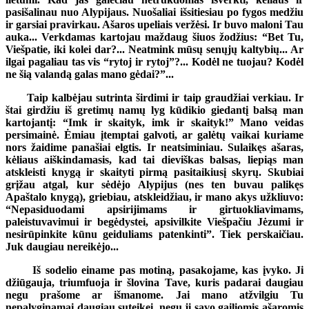
pasišalinau nuo Alypijaus. Nuošaliai išsitiesiau po fygos medžiu
ir garsiai pravirkau. Ašaros upeliais veržėsi. Ir buvo maloni Tau
auka... Verkdamas kartojau maždaug šiuos žodžius: “Bet Tu,
Viešpatie, iki kolei dar?... Neatmink mūsų senųjų kaltybių... Ar
ilgai pagaliau tas vis “rytoj ir rytoj”?... Kodėl ne tuojau? Kodėl
ne šią valandą galas mano gėdai?”...
Taip kalbėjau sutrinta širdimi ir taip graudžiai verkiau. Ir
štai girdžiu iš gretimų namų lyg kūdikio giedantį balsą man
kartojantį: “Imk ir skaityk, imk ir skaityk!” Mano veidas
persimainė. Ėmiau įtemptai galvoti, ar galėtų vaikai kuriame
nors žaidime panašiai elgtis. Ir neatsiminiau. Sulaikęs ašaras,
kėliaus aiškindamasis, kad tai dieviškas balsas, liepiąs man
atskleisti knygą ir skaityti pirmą pasitaikiusį skyrų. Skubiai
grįžau atgal, kur sėdėjo Alypijus (nes ten buvau palikęs
Apaštalo knygą), griebiau, atskleidžiau, ir mano akys užkliuvo:
“Nepasiduodami apsirijimams ir girtuokliavimams,
paleistuvavimui ir begėdystei, apsivilkite Viešpačiu Jėzumi ir
nesirūpinkite kūnu geiduliams patenkinti”. Tiek perskaičiau.
Juk daugiau nereikėjo...
Iš sodelio einame pas motiną, pasakojame, kas įvyko. Ji
džiūgauja, triumfuoja ir šlovina Tave, kuris padarai daugiau
negu prašome ar išmanome. Jai mano atžvilgiu Tu
nepalyginamai daugiau suteikei, negu ji savo gailiomis ašaromis