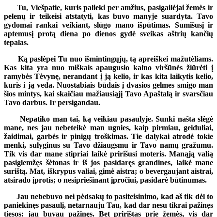
Tu, Viešpatie, kuris palieki per amžius, pasigailėjai žemės ir
pelenų ir teikeisi atstatyti, kas buvo manyje suardyta. Tavo
gydomai rankai veikiant, slūgo mano išpūtimas. Sumišusį ir
aptemusį protą diena po dienos gydė sveikas aštrių kančių
tepalas.
Ką paslėpei Tu nuo išmintingųjų, tą apreiškei mažutėliams.
Kas kita yra nuo miškais apaugusio kalno viršūnės žiūrėti į
ramybės Tėvynę, nerandant į ją kelio, ir kas kita laikytis kelio,
kuris i ją veda. Nuostabiais būdais į dvasios gelmes smigo man
šios mintys, kai skaičiau mažiausiąjį Tavo Apaštalą ir svarsčiau
Tavo darbus. Ir persigandau.
Nepatiko man tai, ką veikiau pasaulyje. Sunki našta slėgė
mane, nes jau nebeteikė man ugnies, kaip pirmiau, geiduliai,
žaidimai, garbės ir pinigų troškimas. Tie dalykai atrodė tokie
menki, sulyginus su Tavo džiaugsmu ir Tavo namų gražumu.
Tik vis dar mane stipriai laikė pririšusi moteris. Manąją valią
pasiglemžęs šėtonas ir iš jos pasidaręs grandines, laikė mane
surištą. Mat, iškrypus valiai, gimė aistra; o bevergaujant aistrai,
atsirado įprotis; o nesipriešinant įpročiui, pasidarė būtinumas.
Jau nebebuvo nei pėdsakų to pasiteisinimo, kad aš tik dėl to
paniekinęs pasaulį, netarnauju Tau, kad dar nesu tikrai pažinęs
tiesos: jau buvau pažinęs. Bet pririštas prie žemės, vis dar