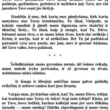
pažinojo, garbindavo, gerbdavo ir mylėdavo joje Tave, nes visi
jausdavo Tave esant jos širdyje.
Išauklėjo ji mus, tiek kartų mus gimdydama, kiek kartų
matydavo nuo Tavęs betolstančius. Tu žinai, Viešpatie, su
kokiais sopuliais ji gimdė mano išganymą savo skaisčioj ir
tikinčioj širdy... Tu žinai, kaip ji stengės, kad Tu, Dieve,
būtumei mano tėvu, o ne mano kūno tėvas, kuris dar netikėjo į
Kristų ir norėjo, kad ir aš netikėčiau. Bet Tu jai padėdavai
patraukti vyrą savo pusėn, nes jam, nors ir geresnė būdama,
dėl Tavo valios, buvo paklusni.
* * *
Šešioliktaisiais mano gyvenimo metais, dėl šeimos reikalų,
mano moksle įvyko pertrauka, ir aš gyvenau su tėvais,
nebūdamas nieku užimtas.
Ir išaugo ir išbujojo aukščiau mano galvos geidulių
erškėčiai, ir nebuvo rankos kuri juos išrautų.
Vargas man, jei drįsčiau sakyti, kad Tu, mano Dieve, tylėjai,
kai traukiausi nuo Tavęs vis tolyn! Argi tada tylėjai? Kieno, jei
ne Tavo, buvo žodžiai, kuriuos kalbėjai man per savo ištikimą
tarnaitę — mano motiną? Dideliu rūpestingumu ji mane vieną