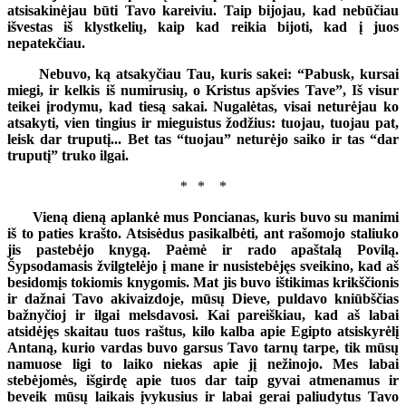
atsisakinėjau būti Tavo kareiviu. Taip bijojau, kad nebūčiau
išvestas iš klystkelių, kaip kad reikia bijoti, kad į juos
nepatekčiau.
Nebuvo, ką atsakyčiau Tau, kuris sakei: “Pabusk, kursai
miegi, ir kelkis iš numirusių, o Kristus apšvies Tave”, Iš visur
teikei įrodymu, kad tiesą sakai. Nugalėtas, visai neturėjau ko
atsakyti, vien tingius ir mieguistus žodžius: tuojau, tuojau pat,
leisk dar truputį... Bet tas “tuojau” neturėjo saiko ir tas “dar
truputį” truko ilgai.
*
* *
Vieną dieną aplankė mus Poncianas, kuris buvo su manimi
iš to paties krašto. Atsisėdus pasikalbėti, ant rašomojo staliuko
jis pastebėjo knygą. Paėmė ir rado apaštalą Povilą.
Šypsodamasis žvilgtelėjo į mane ir nusistebėjęs sveikino, kad aš
besidomįs tokiomis knygomis. Mat jis buvo ištikimas krikščionis
ir dažnai Tavo akivaizdoje, mūsų Dieve, puldavo kniūbščias
bažnyčioj ir ilgai melsdavosi. Kai pareiškiau, kad aš labai
atsidėjęs skaitau tuos raštus, kilo kalba apie Egipto atsiskyrėlį
Antaną, kurio vardas buvo garsus Tavo tarnų tarpe, tik mūsų
namuose ligi to laiko niekas apie jį nežinojo. Mes labai
stebėjomės, išgirdę apie tuos dar taip gyvai atmenamus ir
beveik mūsų laikais įvykusius ir labai gerai paliudytus Tavo