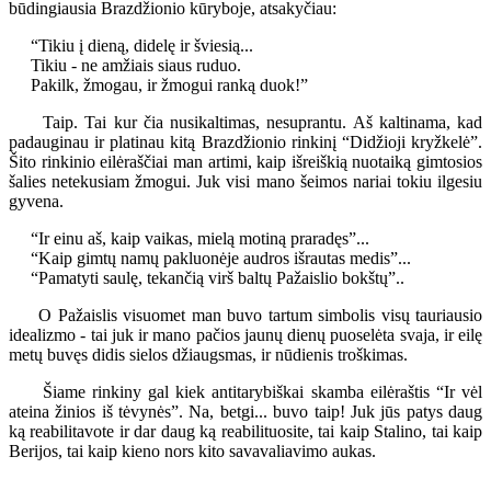
būdingiausia Brazdžionio kūryboje, atsakyčiau:
“Tikiu į dieną, didelę ir šviesią...
Tikiu - ne amžiais siaus ruduo.
Pakilk, žmogau, ir žmogui ranką duok!”
Taip. Tai kur čia nusikaltimas, nesuprantu. Aš kaltinama, kad
padauginau ir platinau kitą Brazdžionio rinkinį “Didžioji kryžkelė”.
Šito rinkinio eilėraščiai man artimi, kaip išreiškią nuotaiką gimtosios
šalies netekusiam žmogui. Juk visi mano šeimos nariai tokiu ilgesiu
gyvena.
“Ir einu aš, kaip vaikas, mielą motiną praradęs”...
“Kaip gimtų namų pakluonėje audros išrautas medis”...
“Pamatyti saulę, tekančią virš baltų Pažaislio bokštų”..
O Pažaislis visuomet man buvo tartum simbolis visų tauriausio
idealizmo - tai juk ir mano pačios jaunų dienų puoselėta svaja, ir eilę
metų buvęs didis sielos džiaugsmas, ir nūdienis troškimas.
Šiame rinkiny gal kiek antitarybiškai skamba eilėraštis “Ir vėl
ateina žinios iš tėvynės”. Na, betgi... buvo taip! Juk jūs patys daug
ką reabilitavote ir dar daug ką reabilituosite, tai kaip Stalino, tai kaip
Berijos, tai kaip kieno nors kito savavaliavimo aukas.