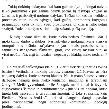
Tokių rinkinių sudarymas kai kam gali atrodyti juokingai naivus
laiko gaišinimas - juk galima paimti pačias tų rašytojų knygas ar
žurnalus ir pasiskaityti norimus dalykus. Tačiau kol kas dar nedidelis
procentas teturi tokias sąlygas, kad galėtų norimomis knygomis
pasinaudoti, kada tik nori, ypač provincijose. O kitas ir laiko neturi
skaityti. Todėl ir norėjau surinkti, taip sakant, pačią esenciją.
Klaidų nedaro tiktai tie, kurie nieko nedaro. Prisimenu dar iš
mokyklinio darbo praktikos. Pasitaikydavo mokinių, kurie visiškai
trumpučiukus rašinius rašydavo ir jau tokiais prastais, sausais
sakinėliais stengdavosi išsiversti, girdi, kad klaidų mažiau būtų ar
visai nebūtų. Na, argi tai idealas - nepadaryti klaidų, nieko nedarant?
!
Galbūt ir aš neišvengiau klaidų. Tik ar jų tiek daug ir ar jos tokios
baisios? Vertindama mokinių darbus, visuomet žiūrėdavau, ar nėra
teigiamų dalykų, kurie atsvertų klaidas. Na, ir mano šituose visuose
darbuose nejaugi nėra nieko teigiamo, naudingo ir tarybiniam
žmogui? Meilė gyvenimui, meilė žmogui, meilė tautai ir tėvynei,
sugyvenimas šeimoje ir bendruomenėje - juk vis tai dalykai, kurie
turėtų būti nesvetimi ir tarybiniam žmogui. O toks straipsnis, kaip
Fiedlerio “Kristaus ženklas”, tikriausiai daugeliui daugiau pasako
prieš nacionalizmą, negu stipriausių komunistinių ideologų
įrodinėjimai.