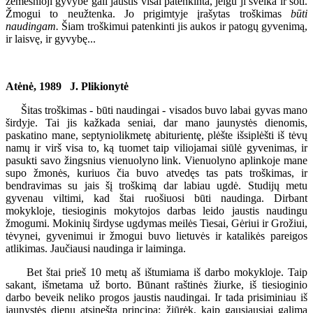
žemesnioji gyvybė gali jaustis visai patenkinta, jeigu ji sveika ir soti.
Žmogui to neužtenka. Jo prigimtyje įrašytas troškimas
būti
naudingam.
Šiam troškimui patenkinti jis aukos ir patogų gyvenimą,
ir laisvę, ir gyvybę...
Atėnė, 1989 J. Plikionytė
Šitas troškimas - būti naudingai - visados buvo labai gyvas mano
širdyje. Tai jis kažkada seniai, dar mano jaunystės dienomis,
paskatino mane, septyniolikmetę abiturientę, plėšte išsiplėšti iš tėvų
namų ir virš visa to, ką tuomet taip viliojamai siūlė gyvenimas, ir
pasukti savo žingsnius vienuolyno link. Vienuolyno aplinkoje mane
supo žmonės, kuriuos čia buvo atvedęs tas pats troškimas, ir
bendravimas su jais šį troškimą dar labiau ugdė. Studijų metu
gyvenau viltimi, kad štai ruošiuosi būti naudinga. Dirbant
mokykloje, tiesioginis mokytojos darbas leido jaustis naudingu
žmogumi. Mokinių širdyse ugdymas meilės Tiesai, Gėriui ir Grožiui,
tėvynei, gyvenimui ir žmogui buvo lietuvės ir katalikės pareigos
atlikimas. Jaučiausi naudinga ir laiminga.
Bet štai prieš 10 metų aš ištumiama iš darbo mokykloje. Taip
sakant, išmetama už borto. Būnant raštinės žiurke, iš tiesioginio
darbo beveik neliko progos jaustis naudingai. Ir tada prisiminiau iš
jaunystės dienų atsineštą principą: žiūrėk, kaip gausiausiai galima