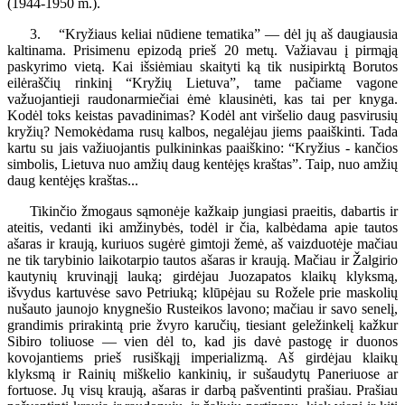
(1944-1950 m.).
3. “Kryžiaus keliai nūdiene tematika” — dėl jų aš daugiausia
kaltinama. Prisimenu epizodą prieš 20 metų. Važiavau į pirmąją
paskyrimo vietą. Kai išsiėmiau skaityti ką tik nusipirktą Borutos
eilėraščių rinkinį “Kryžių Lietuva”, tame pačiame vagone
važuojantieji raudonarmiečiai ėmė klausinėti, kas tai per knyga.
Kodėl toks keistas pavadinimas? Kodėl ant viršelio daug pasvirusių
kryžių? Nemokėdama rusų kalbos, negalėjau jiems paaiškinti. Tada
kartu su jais važiuojantis pulkininkas paaiškino: “Kryžius - kančios
simbolis, Lietuva nuo amžių daug kentėjęs kraštas”. Taip, nuo amžių
daug kentėjęs kraštas...
Tikinčio žmogaus sąmonėje kažkaip jungiasi praeitis, dabartis ir
ateitis, vedanti iki amžinybės, todėl ir čia, kalbėdama apie tautos
ašaras ir kraują, kuriuos sugėrė gimtoji žemė, aš vaizduotėje mačiau
ne tik tarybinio laikotarpio tautos ašaras ir kraują. Mačiau ir Žalgirio
kautynių kruvinąjį lauką; girdėjau Juozapatos klaikų klyksmą,
išvydus kartuvėse savo Petriuką; klūpėjau su Rožele prie maskolių
nušauto jaunojo knygnešio Rusteikos lavono; mačiau ir savo senelį,
grandimis prirakintą prie žvyro karučių, tiesiant geležinkelį kažkur
Sibiro toliuose — vien dėl to, kad jis davė pastogę ir duonos
kovojantiems prieš rusiškąjį imperializmą. Aš girdėjau klaikų
klyksmą ir Rainių miškelio kankinių, ir sušaudytų Paneriuose ar
fortuose. Jų visų kraują, ašaras ir darbą pašventinti prašiau. Prašiau