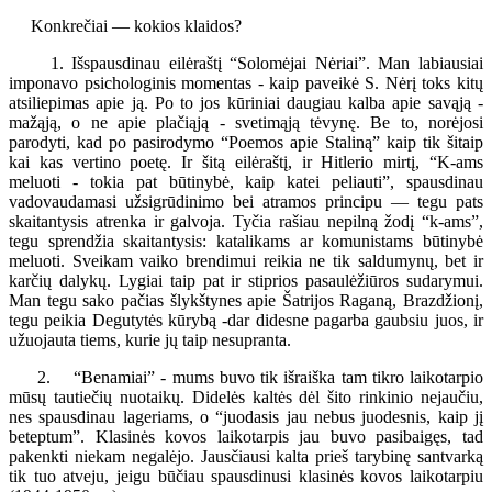
Konkrečiai — kokios klaidos?
1. Išspausdinau eilėraštį “Solomėjai Nėriai”. Man labiausiai
imponavo psichologinis momentas - kaip paveikė S. Nėrį toks kitų
atsiliepimas apie ją. Po to jos kūriniai daugiau kalba apie savąją -
mažąją, o ne apie plačiąją - svetimąją tėvynę. Be to, norėjosi
parodyti, kad po pasirodymo “Poemos apie Staliną” kaip tik šitaip
kai kas vertino poetę. Ir šitą eilėraštį, ir Hitlerio mirtį, “K-ams
meluoti - tokia pat būtinybė, kaip katei peliauti”, spausdinau
vadovaudamasi užsigrūdinimo bei atramos principu — tegu pats
skaitantysis atrenka ir galvoja. Tyčia rašiau nepilną žodį “k-ams”,
tegu sprendžia skaitantysis: katalikams ar komunistams būtinybė
meluoti. Sveikam vaiko brendimui reikia ne tik saldumynų, bet ir
karčių dalykų. Lygiai taip pat ir stiprios pasaulėžiūros sudarymui.
Man tegu sako pačias šlykštynes apie Šatrijos Raganą, Brazdžionį,
tegu peikia Degutytės kūrybą -dar didesne pagarba gaubsiu juos, ir
užuojauta tiems, kurie jų taip nesupranta.
2. “Benamiai” - mums buvo tik išraiška tam tikro laikotarpio
mūsų tautiečių nuotaikų. Didelės kaltės dėl šito rinkinio nejaučiu,
nes spausdinau lageriams, o “juodasis jau nebus juodesnis, kaip jį
beteptum”. Klasinės kovos laikotarpis jau buvo pasibaigęs, tad
pakenkti niekam negalėjo. Jausčiausi kalta prieš tarybinę santvarką
tik tuo atveju, jeigu būčiau spausdinusi klasinės kovos laikotarpiu