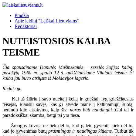
Pradžia
Apie leidinį "Laiškai Lietuviams"
Redaktoriai
NUTEISTOSIOS KALBA
TEISME
Čia spausdiname Danutės Mušinskaitės
—
seselės Sofijos kalbą,
pasakytą 1960 m. spalio 12 d. aukščiausiame Vilniaus teisme. Ši
kalba jau buvo atsiųsta iš Moldavijos lagerio.
Redakcija
Kai aš žiūriu į savo nueitąjį kelią ir griežtai, lyg griežčiausias
teisėjas, klausiu savęs, kas gi atvedė mane į kaltinamųjų suolą,
nerandu kito atsakymo, kaip šis:
noras būti naudingai.
Gal tai ir
paradoksiškai skamba, betgi tai yra tiesa.
Žmogus kovoja ne tiek dėl to, kad galėtų gyventi, kiek dėl to,
kad jo gyvenimas būtų
prasmingas ir naudingas kitiems.
Turbūt tik