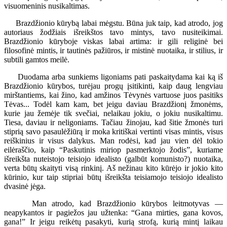
visuomeninis nusikaltimas.
Brazdžionio kūrybą labai mėgstu. Būna juk taip, kad atrodo, jog
autoriaus žodžiais išreikštos tavo mintys, tavo nusiteikimai.
Brazdžionio kūryboje viskas labai artima: ir gili religinė bei
filosofinė mintis, ir tautinės pažiūros, ir mistinė nuotaika, ir stilius, ir
subtili gamtos meilė.
Duodama arba sunkiems ligoniams pati paskaitydama kai ką iš
Brazdžionio kūrybos, turėjau progų įsitikinti, kaip daug lengviau
mirštantiems, kai žino, kad amžinos Tėvynės vartuose juos pasitiks
Tėvas... Todėl kam kam, bet jeigu daviau Brazdžionį žmonėms,
kurie jau žemėje tik svečiai, nelaikau jokiu, o jokiu nusikaltimu.
Tiesa, daviau ir neligoniams. Tačiau žinojau, kad šitie žmonės turi
stiprią savo pasaulėžiūrą ir moka kritiškai vertinti visas mintis, visus
reiškinius ir visus dalykus. Man rodėsi, kad jau vien dėl tokio
eilėraščio, kaip “Paskutinis miriop pasmerktojo žodis”, kuriame
išreikšta nuteistojo teisiojo idealisto (galbūt komunisto?) nuotaika,
verta būtų skaityti visą rinkinį. Aš nežinau kito kūrėjo ir jokio kito
kūrinio, kur taip stipriai būtų išreikšta teisiamojo teisiojo idealisto
dvasinė jėga.
Man atrodo, kad Brazdžionio kūrybos leitmotyvas —
neapykantos ir pagiežos jau užtenka: “Gana mirties, gana kovos,
gana!” Ir jeigu reikėtų pasakyti, kurią strofą, kurią mintį laikau