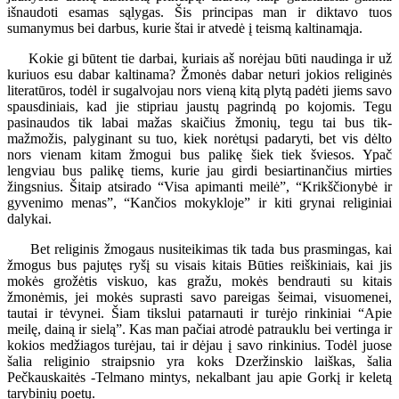
išnaudoti esamas sąlygas. Šis principas man ir diktavo tuos
sumanymus bei darbus, kurie štai ir atvedė į teismą kaltinamąja.
Kokie gi būtent tie darbai, kuriais aš norėjau būti naudinga ir už
kuriuos esu dabar kaltinama? Žmonės dabar neturi jokios religinės
literatūros, todėl ir sugalvojau nors vieną kitą plytą padėti jiems savo
spausdiniais, kad jie stipriau jaustų pagrindą po kojomis. Tegu
pasinaudos tik labai mažas skaičius žmonių, tegu tai bus tik-
mažmožis, palyginant su tuo, kiek norėtųsi padaryti, bet vis dėlto
nors vienam kitam žmogui bus palikę šiek tiek šviesos. Ypač
lengviau bus palikę tiems, kurie jau girdi besiartinančius mirties
žingsnius. Šitaip atsirado “Visa apimanti meilė”, “Krikščionybė ir
gyvenimo menas”, “Kančios mokykloje” ir kiti grynai religiniai
dalykai.
Bet religinis žmogaus nusiteikimas tik tada bus prasmingas, kai
žmogus bus pajutęs ryšį su visais kitais Būties reiškiniais, kai jis
mokės grožėtis viskuo, kas gražu, mokės bendrauti su kitais
žmonėmis, jei mokės suprasti savo pareigas šeimai, visuomenei,
tautai ir tėvynei. Šiam tikslui patarnauti ir turėjo rinkiniai “Apie
meilę, dainą ir sielą”. Kas man pačiai atrodė patrauklu bei vertinga ir
kokios medžiagos turėjau, tai ir dėjau į savo rinkinius. Todėl juose
šalia religinio straipsnio yra koks Dzeržinskio laiškas, šalia
Pečkauskaitės -Telmano mintys, nekalbant jau apie Gorkį ir keletą
tarybinių poetų.