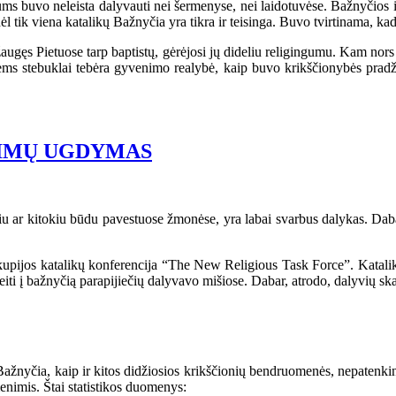
uvo neleista dalyvauti nei šermenyse, nei laidotuvėse. Bažnyčios isto
 tik viena katalikų Bažnyčia yra tikra ir teisinga. Buvo tvirtinama, kad 
gęs Pietuose tarp baptistų, gėrėjosi jų dideliu religingumu. Kam nors še
iems stebuklai tebėra gyvenimo realybė, kaip buvo krikščionybės pradžio
NIMŲ UGDYMAS
 kitokiu būdu pavestuose žmonėse, yra labai svarbus dalykas. Dabar p
jos katalikų konferencija “The New Religious Task Force”. Katalikų k
ueiti į bažnyčią parapijiečių dalyvavo mišiose. Dabar, atrodo, dalyvių skai
nyčia, kaip ir kitos didžiosios krikščionių bendruomenės, nepatenkin
enimis. Štai statistikos duomenys: