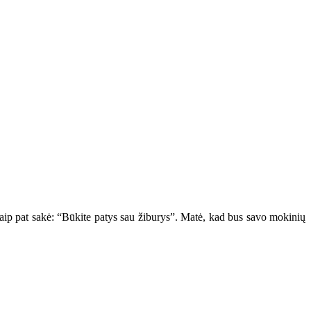
aip pat sakė: “Būkite patys sau žiburys”. Matė, kad bus savo mokinių