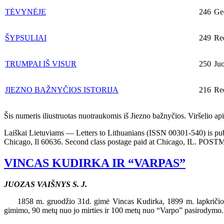
TĖVYNĖJE
246
Ged
ŠYPSULIAI
249
Re
TRUMPAI IŠ VISUR
250
Juo
JIEZNO BAŽNYČIOS ISTORIJA
216
Re
Šis numeris iliustruotas nuotraukomis iš Jiezno bažnyčios. Viršelio a
Laiškai Lietuviams — Letters to Lithuanians (ISSN 00301-540) is publ
Chicago, Il 60636. Second class postage paid at Chicago, IL. POST
VINCAS KUDIRKA IR “VARPAS”
JUOZAS VAIŠNYS S. J.
1858 m. gruodžio 31d. gimė Vincas Kudirka, 1899 m. lapkričio 16 d
gimimo, 90 metų nuo jo mirties ir 100 metų nuo “Varpo” pasirodymo.