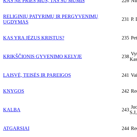
KAS NE PRIEŠ MUS, TAS SU MUMIS
226
Nin
RELIGINIŲ PATYRIMŲ IR PERGYVENIMŲ
231
P. 
UGDYMAS
KAS YRA JĖZUS KRISTUS?
235
Pet
Vyt
KRIKŠČIONIS GYVENIMO KELYJE
238
Kas
LAISVĖ, TEISĖS IR PAREIGOS
241
Vai
KNYGOS
242
Re
Juo
KALBA
243
S.J,
ATGARSIAI
244
Re