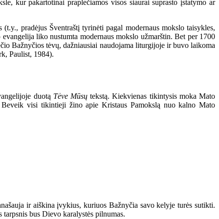
 kur pakartotinai praplečiamos visos siaurai suprasto įstatymo ar
t.y., pradėjus Šventraštį tyrinėti pagal modernaus mokslo taisykles,
Mato evangelija liko nustumta modernaus mokslo užmarštin. Bet per 1700
ečio Bažnyčios tėvų, dažniausiai naudojama liturgijoje ir buvo laikoma
, Paulist, 1984).
vangelijoje duotą
Tėve Mūsų
tekstą. Kiekvienas tikintysis moka Mato
Beveik visi tikintieji žino apie Kristaus Pamokslą nuo kalno Mato
šauja ir aiškina įvykius, kuriuos Bažnyčia savo kelyje turės sutikti.
 tarpsnis bus Dievo karalystės pilnumas.