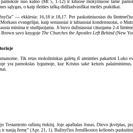
pamoksle nuo kalno (Mt 5, 1-12) ir kituose mokymuose tame pamoksle,
s sąlygas, o kaip išeities tašką didžiadvasiškai meilės praktikai.
čia” — ekklesia: 16,18 ir 18,17. Per paskutiniuosius du šimtmečius (
esys Morkaus evangelijai, kaip seniausiai ir labiausiai kondensuotai, o 
iausia minima ir studijuojama. Ji buvo dažniausiai cituojama 2-4 šimtm
.F. Brown savo knygoje
The Churches the Apostles Left Behind
(New York
toriuje
manome. Tik retas mokslininkas galėtų iš atminties pakartoti Luko e
oje yra pamokslas lygumoje, kur Kristus sakė keturis palaiminimus. 
nai.
Testamento rašinių rinkinį. Joje apaštalas Jonas, Dievo įkvėptas, prana
ir naują žemę” (Apr. 21, 1). Bažnyčios žemiškosios kelionės paskutinis