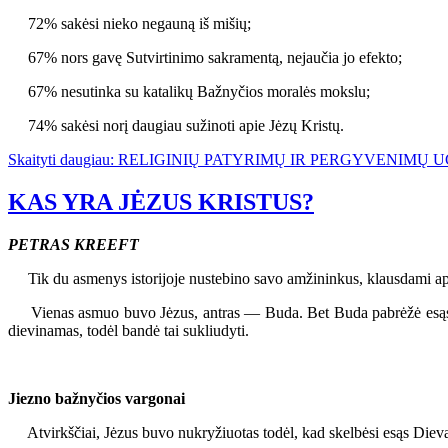
72% sakėsi nieko negauną iš mišių;
67% nors gavę Sutvirtinimo sakramentą, nejaučia jo efekto;
67% nesutinka su katalikų Bažnyčios moralės mokslu;
74% sakėsi norį daugiau sužinoti apie Jėzų Kristų.
Skaityti daugiau: RELIGINIŲ PATYRIMŲ IR PERGYVENIMŲ
KAS YRA JĖZUS KRISTUS?
PETRAS KREEFT
Tik du asmenys istorijoje nustebino savo amžininkus, klausdami api
Vienas asmuo buvo Jėzus, antras — Buda. Bet Buda pabrėžė esąs 
dievinamas, todėl bandė tai sukliudyti.
Jiezno bažnyčios vargonai
Atvirkščiai, Jėzus buvo nukryžiuotas todėl, kad skelbėsi esąs Dieva