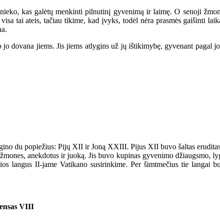
eko, kas galėtų menkinti pilnutinį gyvenimą ir laimę. O senoji žmonij
sa tai ateis, tačiau tikime, kad įvyks, todėl nėra prasmės gaišinti laiką
na.
o dovana jiems. Jis jiems atlygins už jų ištikimybę, gyvenant pagal jo 
 du popiežius: Pijų XII ir Joną XXIII. Pijus XII buvo šaltas eruditas,
mones, anekdotus ir juoką. Jis buvo kupinas gyvenimo džiaugsmo, lyg 
ios langus II-jame Vatikano susirinkime. Per šimtmečius tie langai bu
mensas VIII