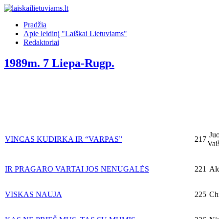
Pradžia
Apie leidinį "Laiškai Lietuviams"
Redaktoriai
1989m. 7 Liepa-Rugp.
Juo
VINCAS KUDIRKA IR “VARPAS”
217
Vai
IR PRAGARO VARTAI JOS NENUGALĖS
221
Ald
VISKAS NAUJA
225
Chi