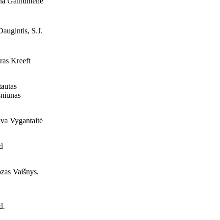
a Gailiūnienė
Daugintis, S.J.
ras Kreeft
autas
niūnas
va Vygantaitė
d
zas Vaišnys,
d.