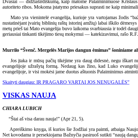
Dvasiai — didžiaširdiškumą, kaip matome Palaiminimuose Kristaus 
autoriteto ribos. Mokoma įstatymo priesakus suprasti ne kaip minimaline
Mato yra vienintelė evangelija, kurioje yra vartojamas žodis “bažny
nustatinėjant įvairių biblinių raštų istorinį amžių) labai iškilo dėm
metų prieš tai Mato evangelija buvo laikoma svarbiausia ir todėl daug
geriausiai tinkanti tikėjimo tiesų mokymui — katekizavimui, rašo R
Murrilo “Švenč. Mergelės Marijos dangun ėmimas” šoniniame al
Jos įtaka ir mūsų pačių tikėjime yra daug didesnė, negu iškart nu
evangelijoje užrašytą formą. Nedaug kas žino, kad Luko evangelij
evangelijoje, ir visi mokėsi jame duotus aštuonis Palaiminimus atminti
Skaityti daugiau: IR PRAGARO VARTAI JOS NENUGALĖS”
VISKAS NAUJA
CHIARA LUBICH
“Štai aš visa darau nauja!” (Apr 21, 5).
Apreiškimo knyga, iš kurios šie žodžiai yra paimti, atbaiga Naujojo 
Net kovodama ir persekiojama Bažnyčia pasiruoš sutikti “naują dangų 