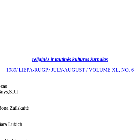
religinės ir tautinės kultūros žurnalas
1989/ LIEPA-RUGP./ JULY-AUGUST / VOLUME XL, NO. 6
zas
šnys,S.J.I
ona Zailskaitė
ara Lubich