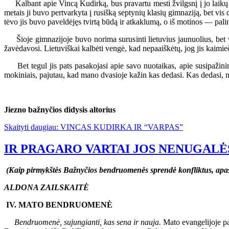
Kalbant apie Vincą Kudirką, bus pravartu mesti žvilgsnį į jo laikų 
metais ji buvo pertvarkyta į rusišką septynių klasių gimnaziją, bet vi
tėvo jis buvo paveldėjęs tvirtą būdą ir atkaklumą, o iš motinos — pa
Šioje gimnazijoje buvo norima surusinti lietuvius jaunuolius, bet vis
žavėdavosi. Lietuviškai kalbėti vengė, kad nepaaiškėtų, jog jis kaimi
Bet tegul jis pats pasakojasi apie savo nuotaikas, apie susipažinimą
mokiniais, pajutau, kad mano dvasioje kažin kas dedasi. Kas dedasi, nu
Jiezno bažnyčios didysis altorius
Skaityti daugiau: VINCAS KUDIRKA IR “VARPAS”
IR PRAGARO VARTAI JOS NENUGALĖ
(Kaip pirmykštės Bažnyčios bendruomenės sprendė konfliktus, apaš
ALDONA ZAILSKAITĖ
IV. MATO BENDRUOMENĖ
Bendruomenė, sujungianti, kas sena ir nauja.
Mato evangelijoje pas