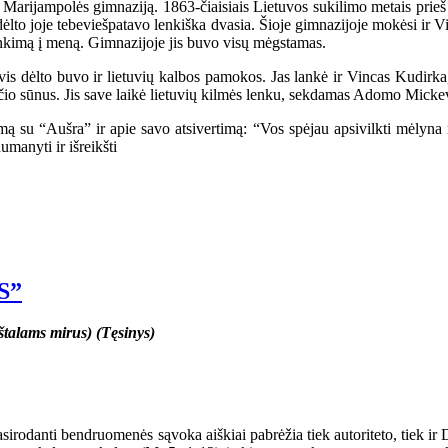
Marijampolės gimnaziją. 1863-čiaisiais Lietuvos sukilimo metais prieš
s dėlto joje tebeviešpatavo lenkiška dvasia. Šioje gimnazijoje mokėsi ir
linkimą į meną. Gimnazijoje jis buvo visų mėgstamas.
 dėlto buvo ir lietuvių kalbos pamokos. Jas lankė ir Vincas Kudirka, ta
ečio sūnus. Jis save laikė lietuvių kilmės lenku, sekdamas Adomo Micke
 su “Aušra” ir apie savo atsivertimą: “Vos spėjau apsivilkti mėlyna m
manyti ir išreikšti
S”
talams mirus) (Tęsinys)
irodanti bendruomenės sąvoka aiškiai pabrėžia tiek autoriteto, tiek ir Di