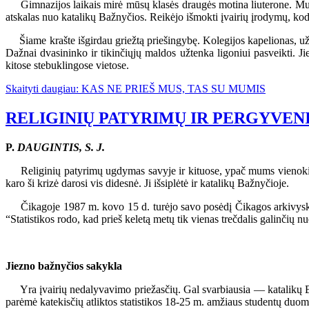
Gimnazijos laikais mirė mūsų klasės draugės motina liuterone. Mums b
atskalas nuo katalikų Bažnyčios. Reikėjo išmokti įvairių įrodymų, kodėl
Šiame krašte išgirdau griežtą priešingybę. Kolegijos kapelionas, užau
Dažnai dvasininko ir tikinčiųjų maldos užtenka ligoniui pasveikti. J
kitose stebuklingose vietose.
Skaityti daugiau: KAS NE PRIEŠ MUS, TAS SU MUMIS
RELIGINIŲ PATYRIMŲ IR PERGYVE
P.
DAUGINTIS, S. J.
Religinių patyrimų ugdymas savyje ir kituose, ypač mums vienokiu ar
karo ši krizė darosi vis didesnė. Ji išsiplėtė ir katalikų Bažnyčioje.
Čikagoje 1987 m. kovo 15 d. turėjo savo posėdį Čikagos arkivyskupi
“Statistikos rodo, kad prieš keletą metų tik vienas trečdalis galinčių n
Jiezno bažnyčios sakykla
Yra įvairių nedalyvavimo priežasčių. Gal svarbiausia — katalikų Baž
parėmė katekisčių atliktos statistikos 18-25 m. amžiaus studentų duom