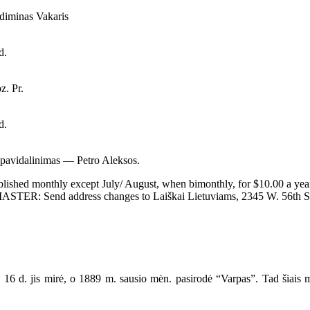
iminas Vakaris
d.
z. Pr.
d.
pipavidalinimas — Petro Aleksos.
ished monthly except July/ August, when bimonthly, for $10.00 a year b
MASTER: Send address changes to Laiškai Lietuviams, 2345 W. 56th St
. jis mirė, o 1889 m. sausio mėn. pasirodė “Varpas”. Tad šiais met