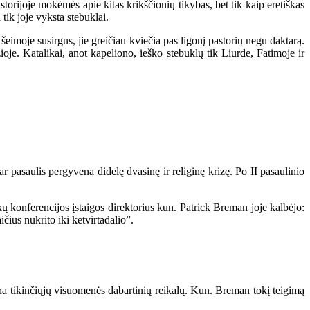
rijoje mokėmės apie kitas krikščionių tikybas, bet tik kaip eretiškas
tik joje vyksta stebuklai.
imoje susirgus, jie greičiau kviečia pas ligonį pastorių negu daktarą.
je. Katalikai, anot kapeliono, ieško stebuklų tik Liurde, Fatimoje ir
asaulis pergyvena didelę dvasinę ir religinę krizę. Po II pasaulinio
onferencijos įstaigos direktorius kun. Patrick Breman joje kalbėjo:
čius nukrito iki ketvirtadalio”.
a tikinčiųjų visuomenės dabartinių reikalų. Kun. Breman tokį teigimą