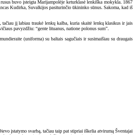
 rusus buvo įsteigta Marijampolėje keturklasė lenkiška mokykla. 1867
 Vincas Kudirka, Suvalkijos pasiturinčio ūkininko sūnus. Sakoma, kad iš
čiau jį labiau traukė lenkų kalba, kuria skaitė lenkų klasikus ir jais
vičiaus pavyzdžiu: “gente lituanus, natione polonus sum”.
undieraite (uniforma) su baltais sagučiais ir susimaišiau su draugais
evo įstatymo svarbą, tačiau taip pat stipriai iškelia atvirumą Šventajai