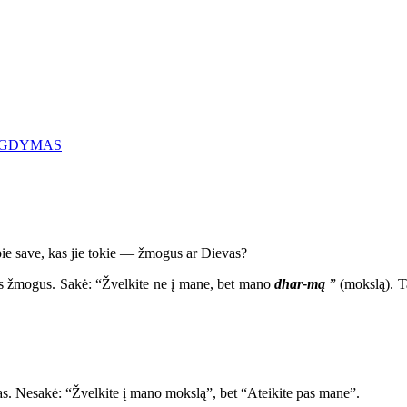
 UGDYMAS
e save, kas jie tokie — žmogus ar Dievas?
žmogus. Sakė: “Žvelkite ne į mane, bet mano
dhar-mą
” (mokslą). T
s. Nesakė: “Žvelkite į mano mokslą”, bet “Ateikite pas mane”.