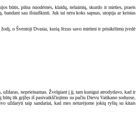
os būtis, pilna nuodėmės, klaidų, nelaimių, skurdo ir mirties, praeis
, bandant sau išsiaiškinti. Juk tai nėra koks sapnas, utopija ar keistas
žodį, o Šventoji Dvasia, kurią Jėzus savo mirtimi ir prisikėlimu įvedė
 uždaras, neprieinamas. Žvelgiant į jį, tam kunigui atrodydavo, kad ir
būtų tik grįžęs iš pasivaikščiojimo su pačiu Dievu Vatikano soduose,
vo uždaryti taip sandariai, kad mes neturėjome jokių ryšių su kitais