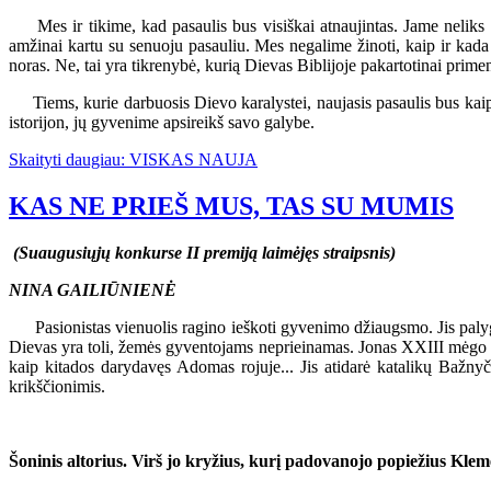
Mes ir tikime, kad pasaulis bus visiškai atnaujintas. Jame neliks ni
amžinai kartu su senuoju pasauliu. Mes negalime žinoti, kaip ir kada vi
noras. Ne, tai yra tikrenybė, kurią Dievas Biblijoje pakartotinai prime
Tiems, kurie darbuosis Dievo karalystei, naujasis pasaulis bus kaip j
istorijon, jų gyvenime apsireikš savo galybe.
Skaityti daugiau: VISKAS NAUJA
KAS NE PRIEŠ MUS, TAS SU MUMIS
(Suaugusiųjų konkurse II premiją laimėjęs straipsnis)
NINA GAILIŪNIENĖ
Pasionistas vienuolis ragino ieškoti gyvenimo džiaugsmo. Jis palygino
Dievas yra toli, žemės gyventojams neprieinamas. Jonas XXIII mėgo ž
kaip kitados darydavęs Adomas rojuje... Jis atidarė katalikų Bažnyč
krikščionimis.
Šoninis altorius. Virš jo kryžius, kurį padovanojo popiežius Kle