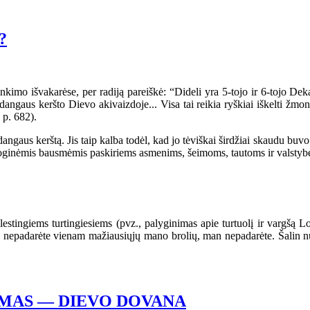
?
o išvakarėse, per radiją pareiškė: “Dideli yra 5-tojo ir 6-tojo Dekal
ngaus keršto Dievo akivaizdoje... Visa tai reikia ryškiai iškelti žmoni
 p. 682).
s kerštą. Jis taip kalba todėl, kad jo tėviškai širdžiai skaudu buvo ma
iesioginėmis bausmėmis paskiriems asmenims, šeimoms, tautoms ir valsty
ngiems turtingiesiems (pvz., palyginimas apie turtuolį ir vargšą Loz
 nepadarėte vienam mažiausiųjų mano brolių, man nepadarėte. Šalin nuo m
MAS — DIEVO DOVANA