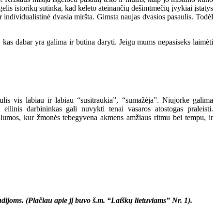
elis istorikų sutinka, kad keleto ateinančių dešimtmečių įvykiai įstatys
ir individualistinė dvasia miršta. Gimsta naujas dvasios pasaulis. Todėl
, kas dabar yra galima ir būtina daryti. Jeigu mums nepasiseks laimėti
s vis labiau ir labiau “susitraukia”, “sumažėja”. Niujorke galima
linis darbininkas gali nuvykti tenai vasaros atostogas praleisti.
 gilumos, kur žmonės tebegyvena akmens amžiaus ritmu bei tempu, ir
ijoms. (Plačiau apie jį buvo š.m. “Laiškų lietuviams” Nr. 1).