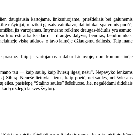
dien daugiausia kartojame, linksniuojame, priešdėliais bei galūnėmis
rė rašytojai, muzikai garsais vainikavo, dailininkai spalvomis puošė,
tarmiškai jis vartojamas. Intymesne reikšme draugas-bičiulis yra asmuo,
e su kuo esti arba ką daro — draugės dalyvis, bendras, bendrininkas.
 nelaimėje viską atiduos, o tavo laimėje džiaugsmu dalinsis. Taip mane
 prasme. Taip jis vartojamas ir dabar Lietuvoje, nors komunistinėje
 mano tau — kaip saulę, kaip šviesų ilgesį nešu”. Nepavyko lenkams
į Sibirą. Nenešė lietuviai jiems, kaip poetė, nei saulės, nei šviesaus
 eiles, pasislėpę “Stalino saulės” šešėliuose. Jie, negalėdami dideliais
 kartą uždegti laisvės švyturį.
! Kristaus misija išgelbėti pasaulį teko ir mums, kaip jo mistinio kūno