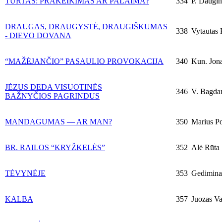
TURTAS: PRAKEIKIMAS AR PALAIMA?
334
P. Daugint
DRAUGAS, DRAUGYSTĖ, DRAUGIŠKUMAS
338
Vytautas 
- DIEVO DOVANA
“MAŽĖJANČIO” PASAULIO PROVOKACIJA
340
Kun. Jon
JĖZUS DEDA VISUOTINĖS
346
V. Bagdan
BAŽNYČIOS PAGRINDUS
MANDAGUMAS — AR MAN?
350
Marius Pol
BR. RAILOS “KRYŽKELĖS”
352
Alė Rūta
TĖVYNĖJE
353
Gediminas
KALBA
357
Juozas Vai