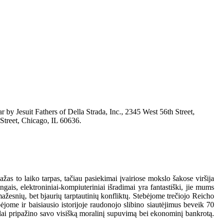
by Jesuit Fathers of Della Strada, Inc., 2345 West 56th Street,
Street, Chicago, IL 60636.
s to laiko tarpas, tačiau pasiekimai įvairiose mokslo šakose viršija
gais, elektroniniai-kompiuteriniai išradimai yra fantastiški, jie mums
žesnių, bet bjaurių tarptautinių konfliktų. Stebėjome trečiojo Reicho
ėjome ir baisiausio istorijoje raudonojo slibino siautėjimus beveik 70
alai pripažino savo visišką moralinį supuvimą bei ekonominį bankrotą.