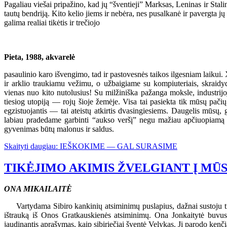
Pagaliau viešai pripažino, kad jų “šventieji” Marksas, Leninas ir Stalina
tautų bendriją. Kito kelio jiems ir nebėra, nes pusalkanė ir pavergta 
galima realiai tikėtis ir trečiojo
Pieta, 1988, akvarelė
pasaulinio karo išvengimo, tad ir pastovesnės taikos ilgesniam laikui. 
ir arklio traukiamu vežimu, o užbaigiame su kompiuteriais, skraidy
vienas nuo kito nutolusius! Su milžiniška pažanga moksle, industrijoj
tiesiog utopiją — rojų šioje žemėje. Visa tai pasiekta tik mūsų pači
egzistuojantis — tai ateistų atkirtis dvasingiesiems. Daugelis mūsų
labiau pradedame garbinti “aukso veršį” negu mažiau apčiuopiamą Sut
gyvenimas būtų malonus ir saldus.
Skaityti daugiau: IEŠKOKIME — GAL SURASIME
TIKĖJIMO AKIMIS ŽVELGIANT Į MŪSŲ
ONA MIKAILAITĖ
Vartydama Sibiro kankinių atsiminimų puslapius, dažnai sustoju ti
ištrauką iš Onos Gratkauskienės atsiminimų. Ona Jonkaitytė buvusi uo
jaudinantis aprašymas, kaip sibiriečiai šventė Velykas. Ji parodo ken