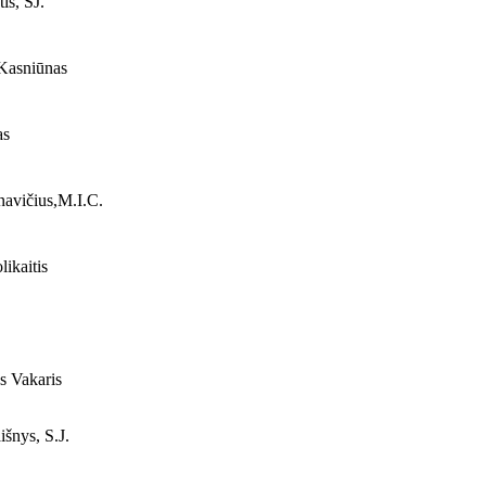
is, SJ.
Kasniūnas
as
avičius,M.I.C.
ikaitis
 Vakaris
šnys, S.J.