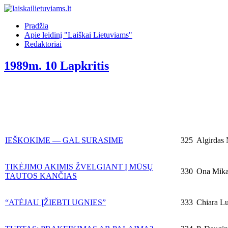
Pradžia
Apie leidinį "Laiškai Lietuviams"
Redaktoriai
1989m. 10 Lapkritis
IEŠKOKIME — GAL SURASIME
325
Algirdas 
TIKĖJIMO AKIMIS ŽVELGIANT Į MŪSŲ
330
Ona Mikai
TAUTOS KANČIAS
“ATĖJAU ĮŽIEBTI UGNIES”
333
Chiara Lu