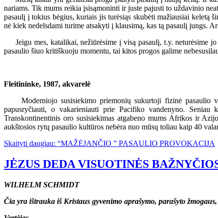
nariams. Tik mums reikia įsisąmoninti ir juste pajusti to uždavinio nea
pasaulį į tokius bėgius, kuriais jis turėsiąs skubėti mažiausiai keletą
nė kiek nedelsdami turime atsakyti į klausimą, kas tą pasaulį jungs. Ar
Jeigu mes, katalikai, nežiūrėsime į visą pasaulį, t.y. neturėsime jo 
pasaulio šiuo kritiškuoju momentu, tai kitos progos galime nebesusila
Fleitininke, 1987, akvarelė
Moderniojo susisiekimo priemonių sukurtoji fizinė pasaulio vieny
papusryčiauti, o vakarieniauti prie Pacifiko vandenyno. Seniau k
Transkontinentinis oro susisiekimas atgabeno mums Afrikos ir Azij
aukštosios rytų pasaulio kultūros nebėra nuo mūsų toliau kaip 40 vala
Skaityti daugiau: “MAŽĖJANČIO ” PASAULIO PROVOKACIJA
JĖZUS DEDA VISUOTINĖS BAŽNYČIO
WILHELM SCHMIDT
Čia yra ištrauka iš Kristaus gyvenimo aprašymo, parašyto žmogaus, k
Vertėjas