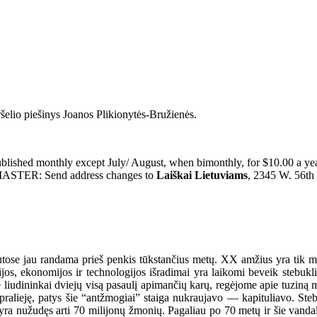
ršelio piešinys Joanos Plikionytės-Bružienės.
lished monthly except July/ August, when bimonthly, for $10.00 a year 
STMASTER: Send address changes to
Laiškai Lietuviams
, 2345 W. 56th 
tose jau randama prieš penkis tūkstančius metų. XX amžius yra tik maža
jos, ekonomijos ir technologijos išradimai yra laikomi beveik stebuklin
udininkai dviejų visą pasaulį apimančių karų, regėjome apie tuziną ma
 pralieję, patys šie “antžmogiai” staiga nukraujavo — kapituliavo. Steb
as yra nužudęs arti 70 milijonų žmonių. Pagaliau po 70 metų ir šie vand