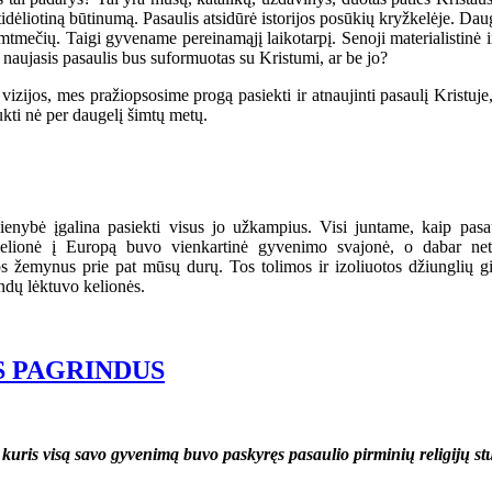
tidėliotiną būtinumą. Pasaulis atsidūrė istorijos posūkių kryžkelėje. Daug
 šimtmečių. Taigi gyvename pereinamąjį laikotarpį. Senoji materialistinė 
 naujasis pasaulis bus suformuotas su Kristumi, ar be jo?
vizijos, mes pražiopsosime progą pasiekti ir atnaujinti pasaulį Kristuje
ukti nė per daugelį šimtų metų.
bė įgalina pasiekti visus jo užkampius. Visi juntame, kaip pasauli
elionė į Europą buvo vienkartinė gyvenimo svajonė, o dabar net ei
os žemynus prie pat mūsų durų. Tos tolimos ir izoliuotos džiunglių
ndų lėktuvo kelionės.
S PAGRINDUS
uris visą savo gyvenimą buvo paskyręs pasaulio pirminių religijų stud