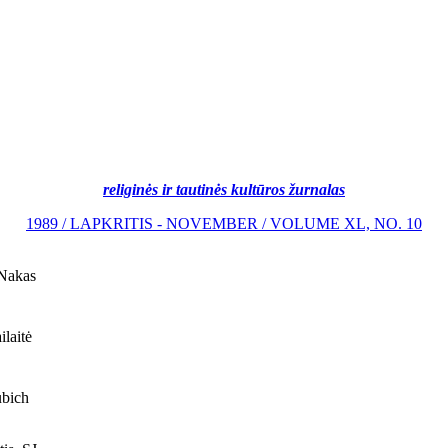
religinės ir tautinės kultūros žurnalas
1989 / LAPKRITIS - NOVEMBER / VOLUME XL, NO. 10
Nakas
laitė
bich