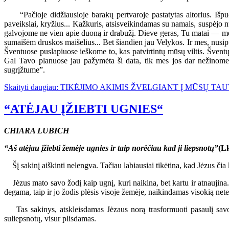
“Pačioje didžiausioje barakų pertvaroje pastatytas altorius. Išpuo
paveikslai, kryžius... Kažkuris, atsisveikindamas su namais, suspėjo 
galvojome ne vien apie duoną ir drabužį. Dieve geras, Tu matai — mes
sumaišėm druskos maišelius... Bet šiandien jau Velykos. Ir mes, nusip
Šventuose puslapiuose ieškome to, kas patvirtintų mūsų viltis. Šven
Gal Tavo planuose jau pažymėta ši data, tik mes jos dar nežinome.
sugrįžtume”.
Skaityti daugiau: TIKĖJIMO AKIMIS ŽVELGIANT Į MŪSŲ TAU
“ATĖJAU ĮŽIEBTI UGNIES“
CHIARA LUBICH
“Aš atėjau įžiebti žemėje ugnies ir taip norėčiau kad ji liepsnotų”
(Lk
Šį sakinį aiškinti nelengva. Tačiau labiausiai tikėtina, kad Jėzus čia
Jėzus mato savo žodį kaip ugnį, kuri naikina, bet kartu ir atnaujina. U
degama, taip ir jo žodis plėsis visoje žemėje, naikindamas visokią netei
Tas sakinys, atskleisdamas Jėzaus norą trasformuoti pasaulį savo ž
suliepsnotų, visur plisdamas.