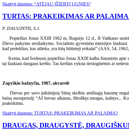
Skaityti daugiau: “ATĖJAU ĮŽIEBTI UGNIES“
TURTAS: PRAKEIKIMAS AR PALAIMA
P. DAUGINTIS, S.J.
Popiežius Jonas XXIII 1962 m. Rugsėjo 12 d., II Vatikano susirinkim
Dievo įsakymo nesilaikymo. Socialinio gyvenimo mizerijos šaukiasi da
kad perteklius, kas atlieka, yra kitų būtinieji reikalai” (AAS, 54, 1962,
Keista, kad švelnusis popiežius Jonas XXIII kalba žmonėms apie dangau
tai šaukiasi dangaus keršto. Tas kerštas vyksta tiesioginėmis ar net
Zapyškio bažnyčia, 1987, akvarelė
Dievas per savo įsikūnijusį Sūnų skelbia amžinąją bausmę negailesti
baisų nuosprendį: “Aš buvau alkanas, ištroškęs nuogas, kalinys... Ko
prakeikimu.
Skaityti daugiau: TURTAS: PRAKEIKIMAS AR PALAIMA?
DRAUGAS, DRAUGYSTĖ, DRAUGIŠKU