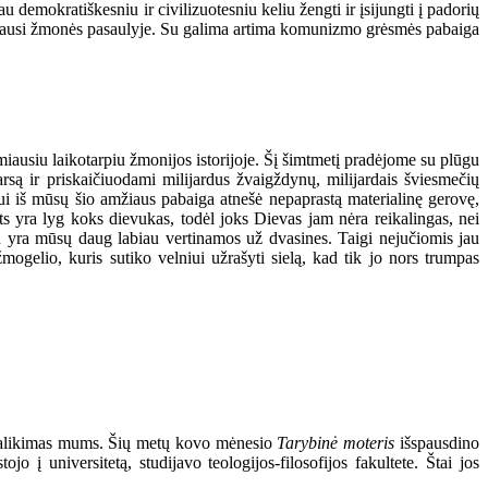
au demokratiškesniu ir civilizuotesniu keliu žengti ir įsijungti į padorių
imingiausi žmonės pasaulyje. Su galima artima komunizmo grėsmės pabaiga
omiausiu laikotarpiu žmonijos istorijoje. Šį šimtmetį pradėjome su plūgu
są ir priskaičiuodami milijardus žvaigždynų, milijardais šviesmečių
liui iš mūsų šio amžiaus pabaiga atnešė nepaprastą materialinę gerovę,
ts yra lyg koks dievukas, todėl joks Dievas jam nėra reikalingas, nei
au yra mūsų daug labiau vertinamos už dvasines. Taigi nejučiomis jau
ogelio, kuris sutiko velniui užrašyti sielą, kad tik jo nors trumpas
ų palikimas mums. Šių metų kovo mėnesio
Tarybinė moteris
išspausdino
 į universitetą, studijavo teologijos-filosofijos fakultete. Štai jos