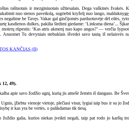
štas raštuotais ir mezginiuotais užtiesalais. Dega vaškinės žvakės. 
nukabinti nuo sienos paveikslą, sugriebti kryželį nuo lango, maldaknygę 
 negalime be Tavęs. Vakar gal ginčijomės parduotuvėje dėl eilės, rytoj
urtę kasdienos dulkes, pakilia širdimi giedame: ‘Linksma diena’... Šįk
tų moterų rūpestis: ‘Kas atris akmenį nuo kapo angos?’ — verčia šypsot
 Anuomet Tu devyniais stebuklais išvedei savo tautą iš nelaisvės na
TOS KANČIAS (II)
 12, 49).
 kalba apie savo žodžio ugnį, kurią jis atnešė žemėn iš dangaus. Be Šven
gnis, įžiebta vienoje vietoje, plečiasi visur, lygiai taip bus ir su jo ž
sybę ir kas yra be vertės, o palikdamas tik tiesą.
oždio galia, kurios niekas įveikti negali, taip pat rodo jo karštą t