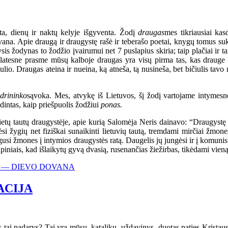
ta, dienų ir naktų kelyje išgyventa. Žodį
draugas
mes tikriausiai kas
ana. Apie draugą ir draugystę rašė ir teberašo poetai, knygų tomus sukū
sis žodynas to žodžio įvairumui net 7 puslapius skiria; taip plačiai ir 
. Platesne prasme mūsų kalboje draugas yra visų pirma tas, kas draug
lio. Draugas ateina ir nueina, ką atneša, tą nusineša, bet bičiulis tavo
drininko
sąvoka. Mes, atvykę iš Lietuvos, šį žodį vartojame intymesne
ndintas, kaip priešpuolis žodžiui
ponas.
etų tautų draugystėje, apie kurią Salomėja Neris dainavo: “Draugystę
i žygių net fiziškai sunaikinti lietuvių tautą, tremdami mirčiai žmones 
gusi žmones į intymios draugystės ratą. Daugelis jų jungėsi ir į komunistų
piniais, kad išlaikytų gyvą dvasią, rusenančias žiežirbas, tikėdami vieną
AS — DIEVO DOVANA
ACIJA
 tai padarys? Tai yra mūsų, katalikų, uždavinys, duotas paties Kristaus