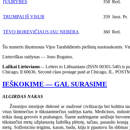
ĮVAIRYBĖS
358
Red.
TRUMPAI IŠ VISUR
359
Juoz. Pr.
TĖVO BOREVIČIAUS JAU NEBĖRA
360
Red.
Šis numeris iliustruotas Vijos Tarabildienės piešinių nuotraukomis. Vi
Lietuviškas raidynas — Jono Bogutos.
Laiškai Lietuviams
— Letters to Lithuanians (ISSN 00301-540) is pub
Chicago, Il 60636. Second class postage paid at Chicago, IL. PO
IEŠKOKIME — GAL SURASIME
ALGIRDAS NAKAS
Žmonijos istorijoje didesnė ar mažesnė civilizacija bei kultūra tau
visus šimtmečius ir tūkstantmečius sudėjus kartu. Medicinos, industri
teikia daug gerovės ir prabangos. Šiame audringame amžiuje buvome li
tūkstančiui metų užplanuotą žaibišką plėtotę, tačiau, pasaulio kraują
metų. Solženicino teigimu, karais, badu, kūju ir pjautuvu šis slibin