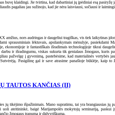
s buvę klaidingi. Jie tvirtina, kad dabartiniai jų įpėdiniai esą pasiryžę j
jų liaudis pagaliau jau sužinojo, kad jie nėra laisviausi, sočiausi ir la
XX amžius, nors audringas ir daugeliui tragiškas, vis tiek laikytinas įd
dami sprausminiais lėktuvais, apsilankymais mėnulyje, pasiekdami Mar
e, ekonomijoje ir fantastiškais išradimais technologijoje tikrai dauge
ų darbu ir išradingumu, viskas sukurta tik genialaus žmogaus, kuris pa
, giliau pažvelgę į gyvenimą, pastebėsime, kad materialinės vertybės j
vėrėją. Pasigilinę gal ir save atrasime panašioje būklėje, kaip to žm
 TAUTOS KANČIAS (II)
es jų tikėjimo išpažinimais. Mano supratimu, tai yra brangiausias j
li ateitininkė, baigė Marijampolės mokytojų seminariją, paskui įstojo
čiančio žmogaus trapumą ir didvyriškumą.