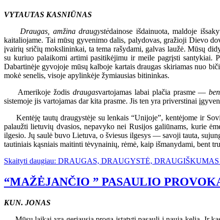
VYTAUTAS KASNIŪNAS
Draugas, amžina draugystė
dainose išdainuota, maldoje išsaky
kaitaliojame. Tai mūsų gyvenimo dalis, palydovas, gražioji Dievo dov
įvairių sričių mokslininkai, ta tema rašydami, galvas laužė. Mūsų didy
su kuriuo palaikomi artimi pasitikėjimu ir meile pagrįsti santykiai
Dabartinėje gyvojoje mūsų kalboje kartais draugas skiriamas nuo bičiu
mokė senelis, visoje apylinkėje žymiausias bitininkas.
Amerikoje žodis
draugas
vartojamas labai plačia prasme —
ben
sistemoje jis vartojamas dar kita prasme. Jis ten yra priverstinai įgyve
Kentėję tautų draugystėje su lenkais “Unijoje”, kentėjome ir Sovi
palaužti lietuvių dvasios, nepavyko nei Rusijos galiūnams, kurie ėmės
ilgesio. Jų saulė buvo Lietuva, o šviesus ilgesys — savoji tauta, sujun
tautiniais kąsniais maitinti tėvynainių, rėmė, kaip išmanydami, bent tru
Skaityti daugiau: DRAUGAS, DRAUGYSTĖ, DRAUGIŠKUM
“MAŽĖJANČIO ” PASAULIO PROVOK
KUN. JONAS
Mūsų laikai yra geriausia proga įstatyti pasaulį į naują kelią. Ir kas