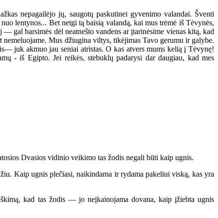
Kažkas nepagailėjo jų, saugotų paskutinei gyvenimo valandai. Šventi
nuo lentynos... Bet netgi tą baisią valandą, kai mus trėmė iš Tėvynės,
 — gal barsimės dėl neatnešto vandens ar įtarinėsime vienas kitą, kad
art nemeluojame. Mus džiugina viltys, tikėjimas Tavo gerumu ir galybe.
is— juk akmuo jau seniai atristas. O kas atvers mums kelią į Tėvynę!
mų - iš Egipto. Jei reikės, stebuklų padarysi dar daugiau, kad mes
tosios Dvasios vidinio veikimo tas žodis negali būti kaip ugnis.
odžiu. Kaip ugnis plečiasi, naikindama ir rydama pakeliui viską, kas yra
roškimą, kad tas žodis — jo neįkainojama dovana, kaip įžiebta ugnis