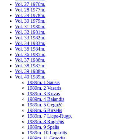
Vol. 27 1976m.
Vol. 28 1977m.
Vol. 29 1978m.
Vol. 30 1979m.
Vol. 31 1980m.
Vol. 32 1981m.
Vol. 33 1982m.
Vol. 34 1983m.
Vol. 35 1984m.
Vol. 36 1985m.
Vol. 37 1986m.
Vol. 38 1987m.
Vol. 39 1988m.
Vol. 40 1989m.
1989m. 1 Sausis
1989m. 2 Vasaris
1989m. 3 Kovas
1989m. 4 Balandis
1989m. 5 Gegužė
1989m. 6 Birželis
1989m. 7 Liepa-Rugp.
1989m. 8 Rugsėjis
1989m. 9 Spalis
1989m. 10 Lapkritis
1989m. 11 Gruodis