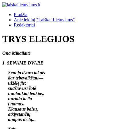
Pradžia
Apie leidinį "Laiškai Lietuviams"
Redaktoriai
TRYS ELEGIJOS
Ona
Mikailaitė
1. SENAME DVARE
Senojo dvaro takais
dar tebevaikštau
—
užžėlę jie;
sudžiūvusi žolė
nuolankiai lenkias,
nurodo kelią
į namus.
Klausaus balsų,
atklystančių
anapus metų...