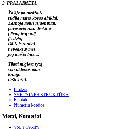
3. PRALAIMĖTA
Žolėje po medžiais
rūdija mano kovos ginklai.
Lašnoja lietūs rudeniniai,
pavasario rasa drėkina
plieną trupantį
—
jis dyla,
išdils ir randai,
nebeliks žymės,
jog mūšio būta...
Tiktai miglotą rytą
vis vaidenas man
kraujo
tiršti lašai.
Pradžia
SVETAINĖS STRUKTŪRA
Kontaktai
Numerių kopijos
Metai, Numeriai
Vol. 1 1950m.