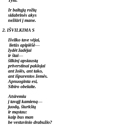
Tylu.
Ir baltųjų rožių
sidabrinės akys
nežiūri į mane.
2. IŠVILKIMA S
Išvilko tave vėjai,
lietūs apiplėšė
—
žydėt žadėjai
ir štai
—
šilkinį apsiaustą
priverstinai paklojai
ant žolės, ant tako,
ant išpurentos žemės.
Apnuoginta esi,
Sibiro obelaite.
Atsiremiu
į tavąjį kamieną
—
juodą, šiurkštų
ir mąstau:
kaip bus man
be vestuvinio drabužio?