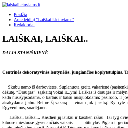
Pradžia
Apie leidinį "Laiškai Lietuviams"
Redaktoriai
LAIŠKAI, LAIŠKAI..
DALIA STANIŠKIENĖ
Centrinės dekoratyvinės lentynėlės, jungiančios koplytstulpius, 
Skubu namo iš darbovietės. Suplanuota greita vakarienė (pasitenkinsim
dėžutę. “Draugas”, sąskaitų vokai ir...yra! Laiškas iš draugės ir mėly
kada nusišypsodama, o kartais ir balsu nusijuokdama: pasirodo, ir jos
atsakydama į abu. Bet ne šį vakarą — einam juk į teatrą! Ryt ryte r
išgyvenimus, suartėjame.
Laiškai, laiškai... Kasdien jų laukiu ir kasdien rašau. Tai lyg dviej
kituose miestuose gyvenančiais vaikais — būtinybė. Pigiau ir geriau ne
naujų minčių ten atrasti. Neseniai iš Tėvynės gautame laiške skaitau: 