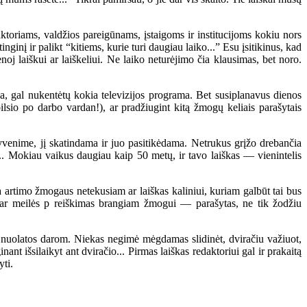
daktoriams, valdžios pareigūnams, įstaigoms ir institucijoms kokiu nors
inį ir palikt “kitiems, kurie turi daugiau laiko...” Esu įsitikinus, kad
noj laiškui ar laiškeliui. Ne laiko neturėjimo čia klausimas, bet noro.
 gal nukentėtų kokia televizijos programa. Bet susiplanavus dienos
lsio po darbo vardan!), ar pradžiugint kitą žmogų keliais parašytais
venime, jį skatindama ir juo pasitikėdama. Netrukus grįžo drebančia
... Mokiau vaikus daugiau kaip 50 metų, ir tavo laiškas — vienintelis
 artimo žmogaus netekusiam ar laiškas kaliniui, kuriam galbūt tai bus
 dar meilės p reiškimas brangiam žmogui — parašytas, ne tik žodžiu
uolatos darom. Niekas negimė mėgdamas slidinėt, dviračiu važiuot,
ant išsilaikyt ant dviračio... Pirmas laiškas redaktoriui gal ir prakaitą
yti.