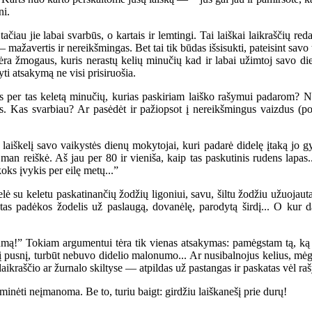
ni.
iau jie labai svarbūs, o kartais ir lemtingi. Tai laiškai laikraščių re
avertis ir nereikšmingas. Bet tai tik būdas išsisukti, pateisint savo ting
nėra žmogaus, kuris nerastų kelių minučių kad ir labai užimtoj savo die
ti atsakymą ne visi prisiruošia.
per tas keletą minučių, kurias paskiriam laiško rašymui padarom? Na,
as. Kas svarbiau? Ar pasėdėt ir pažiopsot į nereikšmingus vaizdus (poi
škelį savo vaikystės dienų mokytojai, kuri padarė didelę įtaką jo gy
 man reiškė. Aš jau per 80 ir vieniša, kaip tas paskutinis rudens lapas
oks įvykis per eilę metų...”
 su keletu paskatinančių žodžių ligoniui, savu, šiltu žodžiu užuojauta
ytas padėkos žodelis už paslaugą, dovanėlę, parodytą širdį... O kur
ą!” Tokiam argumentui tėra tik vienas atsakymas: pamėgstam tą, ką n
 į pusnį, turbūt nebuvo didelio malonumo... Ar nusibalnojus kelius, mėgin
laikraščio ar žurnalo skiltyse — atpildas už pastangas ir paskatas vėl raš
minėti neįmanoma. Be to, turiu baigt: girdžiu laiškanešį prie durų!