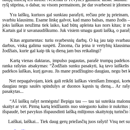
ryšį stiprina, o dabar, su visom permainom, jie dar svarbesni ir įdomes
Yra laiškų, kuriuos gal sunkiau parašyti, rečiau prie jų prieinam, tač
svarbiu klausimu. Esame linkę galvot, kad mano balsas, mano žodis — maž
joks laiškas neužima tiek laiko, kad būtų apleista kas nors kitas; ir 
Kartais gal ir savanaudiškumo. Juk visiem smagu gauti laišką, o parašy
Kitas argumentas: turiu svarbesnių darbų. O ką jau taip svarbaus 
darbus, viską galima suspėti. Žinoma, čia įeina ir vertybių klausim
žodžiais, kurie gal kaip tik tą dieną jam bus reikalingi?
Kartą vienas daktaras, impulso pagautas, parašė trumpą padėkos lai
ranka rašytas atsakymas: “Žodžiais sunku pasakyti, ką tavo laiškelis
padėkos laiškas, kurį gavau. Jis mane pradžiugino daugiau, negu bet k
Net nepagalvojam, kiek gali reikšti laiškas vienišam žmogui, kortelė
daugiau negu saulės spindulys ar duonos kąsnis tą dieną... Ar raš
pasakytas...
“Aš laiškų rašyt nemėgstu! Bepigu tau — tau tai suteikia malonum
skaityt ar virt. Pirmą kartą leidžiantis nuo snieguoto kalno ir nukritus
išspaudė, bet pavykus išspausdinti laišką milijonus skaitytojų turinčio 
Laiškai, laiškai... Tiek daug gerų priežasčių juos rašyti! Visų net su