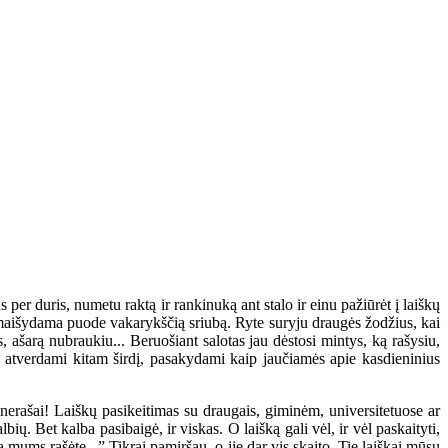
r duris, numetu raktą ir rankinuką ant stalo ir einu pažiūrėt į laiškų
u, maišydama puode vakarykščią sriubą. Ryte suryju draugės žodžius, kai
 ašarą nubraukiu... Beruošiant salotas jau dėstosi mintys, ką rašysiu,
k atverdami kitam širdį, pasakydami kaip jaučiamės apie kasdieninius
 nerašai! Laiškų pasikeitimas su draugais, giminėm, universitetuose ar
. Bet kalba pasibaigė, ir viskas. O laišką gali vėl, ir vėl paskaityti,
mums rašėte...” Tikrai pamiršau, o jie dar vis skaito. Tie laiškai mūsų