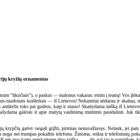
Trijų kryžių ornamentas
 “likučiais”), o paskui — malonus vakaras: eisim į teatrą! Vos įlėkus pe
nais-raudonais krašteliais — iš Lietuvos! Nekantriai atidarau ir skaita
 anūkėlis toks pat gudrus, kaip ir mano! Skaitydama laišką iš Lietuvos,
ašydama galėsiu ir apie matytą vaidinimą mintimis pasidalinti. Juk ti
ų krypčių gatvė: negali grįžti, pirmiau nenuvažiavęs. Nelauk, jei pats
gu net trumpas pokalbis telefonu. Žinoma, reikia ir telefoninių pokalbių
“Karts nuo karto perskaitome jūsų laišką — jūs gal jau ir pamiršote, ką 