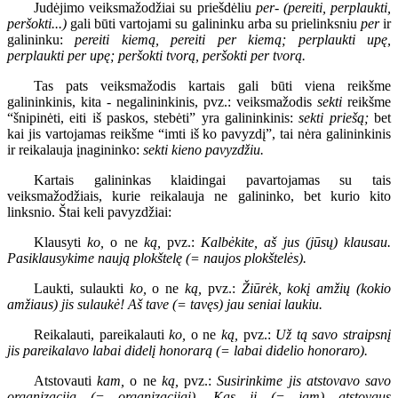
Judėjimo veiksmažodžiai su priešdėliu
per- (pereiti, perplaukti,
peršokti...)
gali būti vartojami su galininku arba su prielinksniu
per
ir
galininku:
pereiti kiemą, pereiti per kiemą; perplaukti upę,
perplaukti per upę; peršokti tvorą, peršokti per tvorą.
Tas pats veiksmažodis kartais gali būti viena reikšme
galininkinis, kita - negalininkinis, pvz.: veiksmažodis
sekti
reikšme
“šnipinėti, eiti iš paskos, stebėti” yra galininkinis:
sekti priešą;
bet
kai jis vartojamas reikšme “imti iš ko pavyzdį”, tai nėra galininkinis
ir reikalauja įnagininko:
sekti kieno pavyzdžiu.
Kartais galininkas klaidingai pavartojamas su tais
veiksmažodžiais, kurie reikalauja ne galininko, bet kurio kito
linksnio. Štai keli pavyzdžiai:
Klausyti
ko,
o ne
ką,
pvz.:
Kalbėkite, aš jus (jūsų) klausau.
Pasiklausykime naują plokštelę (= naujos plokštelės).
Laukti, sulaukti
ko,
o ne
ką,
pvz.:
Žiūrėk, kokį amžių (kokio
amžiaus) jis sulaukė! Aš tave (= tavęs) jau seniai laukiu.
Reikalauti, pareikalauti
ko,
o ne
ką,
pvz.:
Už tą savo straipsnį
jis pareikalavo labai didelį honorarą (= labai didelio honoraro).
Atstovauti
kam,
o ne
ką,
pvz.:
Susirinkime jis atstovavo savo
organizaciją (= organizacijai). Kas ji (= jam) atstovaus