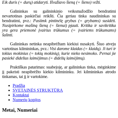
Eik duris (= durų) atidaryti. Išvažiavo šieną (= šieno) vežti.
Galininkas su galininkinio veiksmažodžio bendratimi
nevartotinas paskirčiai reikšti. Čia geriau tinka naudininkas su
bendratimi, pvz.:
Pasiimk pintinėlę grybus (= grybams) susidėti.
Nusipirkome mašiną šieną (= šienui) pjauti. Kritika ir savikritika
yra gera priemonė įvairius trūkumus (= įvairiems trūkumams)
šalinti.
Galininkas netinka neapibrėžtam kiekiui nusakyti. Šiuo atveju
vartotinas kilmininkas, pvz.:
Visi darome klaidas (= klaidų). Ji turi ir
tokius mokinius (= tokių mokinių), kurie nieko nesimoko. Pernai jie
pasiekė didelius laimėjimus (= didelių laimėjimų).
Praktiškas patarimas: suabejoję, ar galininkas tinka, mėginkime
jį pakeisti neapibrėžto kiekio kilmininku. Jei kilmininkas atrodo
tinkamas, tai jį ir vartokime.
Pradžia
SVETAINĖS STRUKTŪRA
Kontaktai
Numerių kopijos
Metai, Numeriai