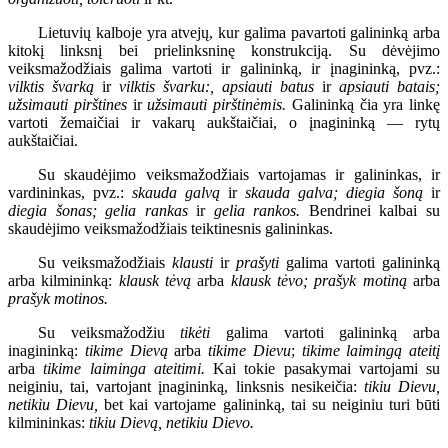
Lietuvių kalboje yra atvejų, kur galima pavartoti galininką arba
kitokį linksnį bei prielinksninę konstrukciją. Su dėvėjimo
veiksmažodžiais galima vartoti ir galininką, ir įnagininką, pvz.:
vilktis švarką
ir
vilktis švarku:, apsiauti batus
ir
apsiauti batais;
užsimauti pirštines
ir
užsimauti pirštinėmis.
Galininką čia yra linkę
vartoti žemaičiai ir vakarų aukštaičiai, o įnagininką — rytų
aukštaičiai.
Su skaudėjimo veiksmažodžiais vartojamas ir galininkas, ir
vardininkas, pvz.:
skauda galvą
ir
skauda galva; diegia šoną
ir
diegia šonas; gelia rankas
ir
gelia rankos.
Bendrinei kalbai su
skaudėjimo veiksmažodžiais teiktinesnis galininkas.
Su veiksmažodžiais
klausti
ir
prašyti
galima vartoti galininką
arba kilmininką:
klausk tėvą
arba
klausk tėvo; prašyk motiną
arba
prašyk motinos.
Su veiksmažodžiu
tikėti
galima vartoti galininką arba
inagininką:
tikime Dievą
arba
tikime Dievu
;
tikime laimingą ateitį
arba
tikime laiminga ateitimi.
Kai tokie pasakymai vartojami su
neiginiu, tai, vartojant įnagininką, linksnis nesikeičia:
tikiu Dievu,
netikiu Dievu,
bet kai vartojame galininką, tai su neiginiu turi būti
kilmininkas:
tikiu Dievą, netikiu Dievo.