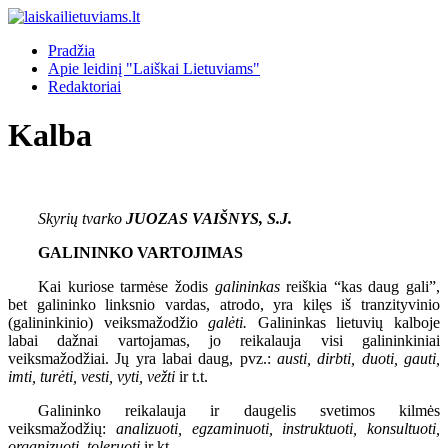
Pradžia
Apie leidinį "Laiškai Lietuviams"
Redaktoriai
Kalba
Skyrių tvarko
JUOZAS VAIŠNYS, S.J.
GALININKO VARTOJIMAS
Kai kuriose tarmėse žodis
galininkas
reiškia “kas daug gali”,
bet galininko linksnio vardas, atrodo, yra kilęs iš tranzityvinio
(galininkinio) veiksmažodžio
galėti.
Galininkas lietuvių kalboje
labai dažnai vartojamas, jo reikalauja visi galininkiniai
veiksmažodžiai. Jų yra labai daug, pvz.:
austi, dirbti, duoti, gauti,
imti, turėti, vesti, vyti, vežti
ir t.t.
Galininko reikalauja ir daugelis svetimos kilmės
veiksmažodžių:
analizuoti, egzaminuoti, instruktuoti, konsultuoti,
organizuoti, toleruoti
ir kt.