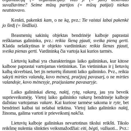
suvažiavime? Seime mūsų partijos (= mūsų patijai) niekas
neatstovavo.
Kenkti, pakenkti
kam,
o ne
ką,
pvz.:
Tie vaistai labai pakenkė
jo širdį (= širdžiai).
Beasmenių sakinių objektas bendrinėje kalboje paprastai
reiškiamas galininku, pvz.:
reikia šieną pjauti, sveika pieną gerti.
Klaida nelaikytinas ir objekto vardininkas:
reikia šienas pjauti,
sveika pienas gerti.
Vardininką čia vartoja kai kurios tarmės.
Lietuvių kalbai yra charakteringas laiko galininkas, kur kitose
kalbose paprastai vartojamas vietininkas. Tas vietininkas ir į lietuvių
kalbą skverbiasi, bet jis neturėtų išstumti laiko galininko. Pvz., reikia
sakyti
mirties valandą, kovo mėnesį, praėjusį pavasarį
, o ne
mirties
valandoje, kovo mėnesyje, praėjusiame pavasaryje.
Laiko galininkai
dieną, naktį, rytą, vakarą,
jau yra beveik
suprieveiksmėję. Vietoj laiko galininko
vakarą
bendrinėje kalboje
dažniau vartojamas
vakare.
Kai kuriose tarmėse sakoma ir
ryte,
bet
bendrinei kalbai tai nelabai teiktina. Vietoj laiko galininko
naktį,
žinoma, galima vartoti ir prieveiksmį
nakčia.
Lietuvių kalboje galininkas nevartotinas tikslui reikšti. Tikslo
reikšmę nulemia slinkties veiksmažodžiai:
eiti, bėgti, važiuoti...
Pvz.: