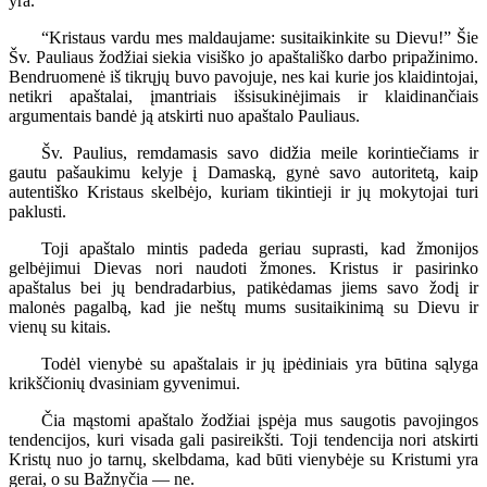
yra.
“Kristaus vardu mes maldaujame: susitaikinkite su Dievu!” Šie
Šv. Pauliaus žodžiai siekia visiško jo apaštališko darbo pripažinimo.
Bendruomenė iš tikrųjų buvo pavojuje, nes kai kurie jos klaidintojai,
netikri apaštalai, įmantriais išsisukinėjimais ir klaidinančiais
argumentais bandė ją atskirti nuo apaštalo Pauliaus.
Šv. Paulius, remdamasis savo didžia meile korintiečiams ir
gautu pašaukimu kelyje į Damaską, gynė savo autoritetą, kaip
autentiško Kristaus skelbėjo, kuriam tikintieji ir jų mokytojai turi
paklusti.
Toji apaštalo mintis padeda geriau suprasti, kad žmonijos
gelbėjimui Dievas nori naudoti žmones. Kristus ir pasirinko
apaštalus bei jų bendradarbius, patikėdamas jiems savo žodį ir
malonės pagalbą, kad jie neštų mums susitaikinimą su Dievu ir
vienų su kitais.
Todėl vienybė su apaštalais ir jų įpėdiniais yra būtina sąlyga
krikščionių dvasiniam gyvenimui.
Čia mąstomi apaštalo žodžiai įspėja mus saugotis pavojingos
tendencijos, kuri visada gali pasireikšti. Toji tendencija nori atskirti
Kristų nuo jo tarnų, skelbdama, kad būti vienybėje su Kristumi yra
gerai, o su Bažnyčia — ne.