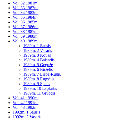
Vol. 32 1981m.
Vol. 33 1982m.
Vol. 34 1983m.
Vol. 35 1984m.
Vol. 36 1985m.
Vol. 37 1986m.
Vol. 38 1987m.
Vol. 39 1988m.
Vol. 40 1989m.
1989m. 1 Sausis
1989m. 2 Vasaris
1989m. 3 Kovas
1989m. 4 Balandis
1989m. 5 Gegužė
1989m. 6 Birželis
1989m. 7 Liepa-Rugp.
1989m. 8 Rugsėjis
1989m. 9 Spalis
1989m. 10 Lapkritis
1989m. 11 Gruodis
Vol. 41 1990m.
Vol. 42 1991m.
Vol. 43 1992m.
1992m. 1 Sausis
1992m. 2 Vasaris