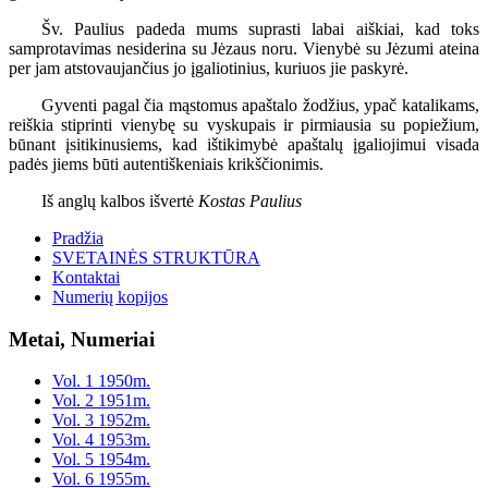
Šv. Paulius padeda mums suprasti labai aiškiai, kad toks
samprotavimas nesiderina su Jėzaus noru. Vienybė su Jėzumi ateina
per jam atstovaujančius jo įgaliotinius, kuriuos jie paskyrė.
Gyventi pagal čia mąstomus apaštalo žodžius, ypač katalikams,
reiškia stiprinti vienybę su vyskupais ir pirmiausia su popiežium,
būnant įsitikinusiems, kad ištikimybė apaštalų įgaliojimui visada
padės jiems būti autentiškeniais krikščionimis.
Iš anglų kalbos išvertė
Kostas Paulius
Pradžia
SVETAINĖS STRUKTŪRA
Kontaktai
Numerių kopijos
Metai, Numeriai
Vol. 1 1950m.
Vol. 2 1951m.
Vol. 3 1952m.
Vol. 4 1953m.
Vol. 5 1954m.
Vol. 6 1955m.