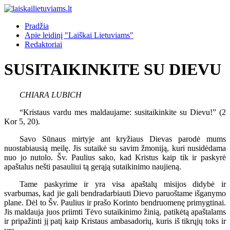
Pradžia
Apie leidinį "Laiškai Lietuviams"
Redaktoriai
SUSITAIKINKITE SU DIEVU
CHIARA LUBICH
“Kristaus vardu mes maldaujame: susitaikinkite su Dievu!” (2
Kor 5, 20).
Savo Sūnaus mirtyje ant kryžiaus Dievas parodė mums
nuostabiausią meilę. Jis sutaikė su savim žmoniją, kuri nusidėdama
nuo jo nutolo. Šv. Paulius sako, kad Kristus kaip tik ir paskyrė
apaštalus nešti pasauliui tą gerąją sutaikinimo naujieną.
Tame paskyrime ir yra visa apaštalų misijos didybė ir
svarbumas, kad jie gali bendradarbiauti Dievo paruoštame išganymo
plane. Dėl to Šv. Paulius ir prašo Korinto bendruomenę primygtinai.
Jis maldauja juos priimti Tėvo sutaikinimo žinią, patikėtą apaštalams
ir pripažinti jį patį kaip Kristaus ambasadorių, kuris iš tikrųjų toks ir