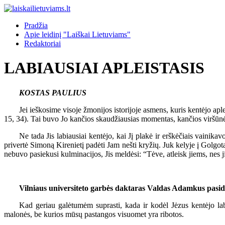
Pradžia
Apie leidinį "Laiškai Lietuviams"
Redaktoriai
LABIAUSIAI APLEISTASIS
KOSTAS PAULIUS
Jei ieškosime visoje žmonijos istorijoje asmens, kuris kentėjo a
15, 34). Tai buvo Jo kančios skaudžiausias momentas, kančios viršūn
Ne tada Jis labiausiai kentėjo, kai Jį plakė ir erškėčiais vainikav
privertė Simoną Kirenietį padėti Jam nešti kryžių. Juk kelyje į Golgotą
nebuvo pasiekusi kulminacijos, Jis meldėsi: “Tėve, atleisk jiems, nes j
Vilniaus universiteto garbės daktaras Valdas Adamkus pasida
Kad geriau galėtumėm suprasti, kada ir kodėl Jėzus kentėjo lab
malonės, be kurios mūsų pastangos visuomet yra ribotos.