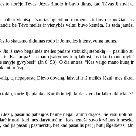
s to norėjo Tėvas. Jėzus žinojo ir buvo tikras, kad Tėvas Jį myli ta
ir paliko vienišą. Jėzui tas apleidimo momentas ir buvo skaudžiausias
ančia be Tėvo meilės ir vienybės veltui buvo kentėta. Jis tada jautėsi
 Tas Jo skausmo didumas rodo ir Jo meilės intensyvumą mums.
uk Jis iš savo begalinės meilės padarė stebuklų stebuklą — pasiliko su
iai: “Kas pripažįsta mano įsakymus ir jų laikosi, tas tikrai mane myli”
ite savyje gyvybės!” (Jn 6, 53). O čia antras: “Kas valgo mano kūną ir
aukianti mūsų.
ią, tą nepaprastą Dievo dovaną, laisvai ir iš meilės Jėzui, mes tikrai
ių, kurie Jį aplanko. Kur tikintieji, kurie save dar laiko tikinčiais?!
li Jėzų, pasaulio pabaigos baimė negali atimti drąsos. Jie visu uolumu
 Jis darė ir nori, kad mes darytumėm: “Kas neneša savo kryžiaus ir neseka
kad jis pasaulį pasmerktų, bet kad pasaulis per jį būtų išgelbėtas” (Jn