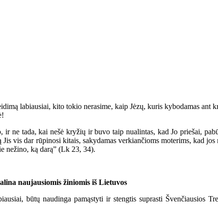
pleidimą labiausiai, kito tokio nerasime, kaip Jėzų, kuris kybodamas a
ė!
o, ir ne tada, kai nešė kryžių ir buvo taip nualintas, kad Jo priešai, pa
 Jis vis dar rūpinosi kitais, sakydamas verkiančioms moterims, kad jos n
ie nežino, ką darą” (Lk 23, 34).
lina naujausiomis žiniomis iš Lietuvos
iausiai, būtų naudinga pamąstyti ir stengtis suprasti Švenčiausios T