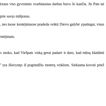
ėzaus viso gyvenimo svarbiausias darbas buvo Jo kančia. Jis Pats tai
prie savęs milijonus.
i, nes tuose kentėjimuose pradeda veikti Dievo galybė ypatingai, visus
entėjimais.
us moko, kad Viešpats viską gerai padarė ir daro, kad mūsų klaidinti
as” yra išsivystęs iš pogrindžio moterų veiklom. Siekiama kovoti prieš