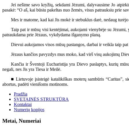
Jei nešime savo kryžių, sekdami Jėzumi, dalyvausime Jo atpirki
pasakė: “O aš, kai būsiu pakeltas nuo žemės, visus patrauksiu prie sav
Mes ir matome, kad kai Jis mokė ir stebuklus darė, nedaug turėjo s
Taip pat ir mūsų visi kentėjimai, aukojami vienybėje su Jėzumi, 
patraukdama prie Jėzaus, vykdydama išganymo planą.
Dievui aukojamos visos mūsų pastangos, darbai ir veikla taip pat t
Jėzaus kančios pavyzdys mus moko, kad virš visų aukojimų Diev
Kančia ir Šventoji Eucharistija yra Dievo paslaptys, kurių mūs
negali, nes Jis yra Tiesa ir Meilė.
■ Lietuvoje įsisteigė katalikiškas moterų sambūris “Caritas”, si
abortus, padėti vienišoms motinoms.
Pradžia
SVETAINĖS STRUKTŪRA
Kontaktai
Numerių kopijos
Metai, Numeriai