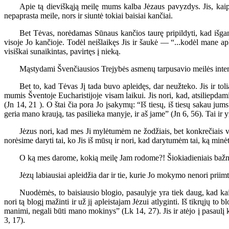
Apie tą dieviškąją meilę mums kalba Jėzaus pavyzdys. Jis, kaip
nepaprasta meile, nors ir siuntė tokiai baisiai kančiai.
Bet Tėvas, norėdamas Sūnaus kančios taurę pripildyti, kad išgany
visoje Jo kančioje. Todėl neišlaikęs Jis ir šaukė — “...kodėl mane ap
visiškai sunaikintas, pavirtęs į nieką.
Mąstydami Švenčiausios Trejybės asmenų tarpusavio meilės inte
Bet to, kad Tėvas Jį tada buvo apleidęs, dar neužteko. Jis ir to
mumis Šventoje Eucharistijoje visam laikui. Jis nori, kad, atsiliepdam
(Jn 14, 21 ). O štai čia pora Jo įsakymų: “Iš tiesų, iš tiesų sakau j
geria mano kraują, tas pasilieka manyje, ir aš jame” (Jn 6, 56). Tai ir
Jėzus nori, kad mes Ji mylėtumėm ne žodžiais, bet konkrečiais ve
norėsime daryti tai, ko Jis iš mūsų ir nori, kad darytumėm tai, ką minėt
O ką mes darome, kokią meilę Jam rodome?! Šiokiadieniais bažnyčio
Jėzų labiausiai apleidžia dar ir tie, kurie Jo mokymo nenori priimt
Nuodėmės, to baisiausio blogio, pasaulyje yra tiek daug, kad kai
nori tą blogį mažinti ir už jį apleistajam Jėzui atlyginti. Iš tikrųjų t
manimi, negali būti mano mokinys” (Lk 14, 27). Jis ir atėjo į pasaulį 
3, 17).