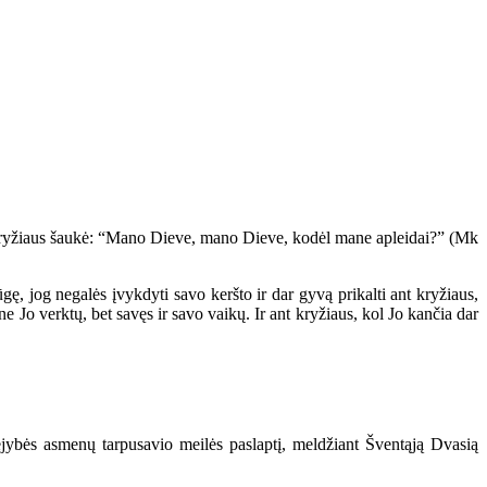
nt kryžiaus šaukė: “Mano Dieve, mano Dieve, kodėl mane apleidai?” (Mk
būgę, jog negalės įvykdyti savo keršto ir dar gyvą prikalti ant kryžiaus,
e Jo verktų, bet savęs ir savo vaikų. Ir ant kryžiaus, kol Jo kančia dar
rejybės asmenų tarpusavio meilės paslaptį, meldžiant Šventąją Dvasią