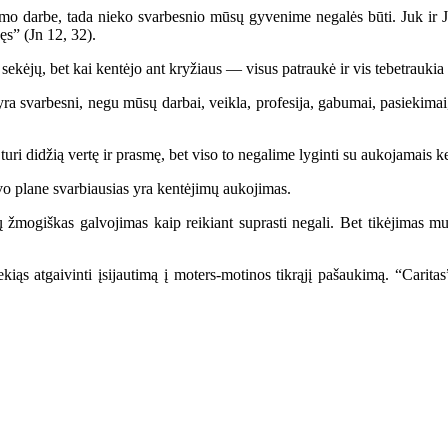
mo darbe, tada nieko svarbesnio mūsų gyvenime negalės būti. Juk ir J
ęs” (Jn 12, 32).
ekėjų, bet kai kentėjo ant kryžiaus — visus patraukė ir vis tebetraukia 
yra svarbesni, negu mūsų darbai, veikla, profesija, gabumai, pasiekima
uri didžią vertę ir prasmę, bet viso to negalime lyginti su aukojamais k
o plane svarbiausias yra kentėjimų aukojimas.
ų žmogiškas galvojimas kaip reikiant suprasti negali. Bet tikėjimas m
ekiąs atgaivinti įsijautimą į moters-motinos tikrąjį pašaukimą. “Carit