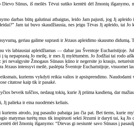
 Dievo Sūnus, iš meilės Tėvui sutiko kentėti dėl žmonių išganymo, ne
mo darbas būtų galutinai atbaigtas, leido Jam pajusti, jog Jį apleido 
leidai?” Jam tai buvo skaudžiausia, nes jeigu Tėvas Jį apleido, tai Jo k
nsyvumą, geriau galime suprasti ir Jėzaus apleidimo skausmo didumą.
liau vis labiausiai apleidžiamas — dabar jau Šventoje Eucharistijoje. J
i į tą nepaprastą Jo meilę, ir mes Jį mylėtumėm. Jo žodžiai tai rodo aišk
ums: jei nevalgysite Žmogaus Sūnaus kūno ir negersite jo kraujo, neturės
 yra Jėzaus intensyvi meilė, paslėpta Šventoje Eucharistijoje, visuomet l
iksmais, kuriems vykdyti reikia valios ir apsisprendimo. Naudodami val
ose citatose kaip tik ir pasakė.
s beveik tuščios, nedaug tokių, kurie Jį priima kasdieną, dar mažiau tok
i, Jį palieka ir eina nuodėmės keliais.
 kuriems atrodo, jog pasaulio pabaiga jau čia pat. Bet tiems, kurie my
o blogio matymas turėtų mus tik inspiruoti sekti Jėzumi ir daryti tai, ką
kentėti dėl žmonių išganymo: “Dievas gi nesiuntė savo Sūnaus į pasaulį, 