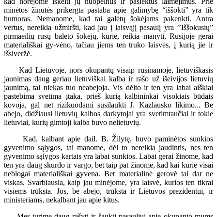
kad norėjome iškelti jų nuopelnus ir pasiektus laimėjimus. Prie
minėtos žinutės prikergta pastaba apie galimybę “iššokti” yra tik
humoras. Nemanome, kad tai galėtų šokėjams pakenkti. Antra
vertus, nereikia užmiršti, kad jau į laisvąjį pasaulį yra ’’Iššokusių”
pirmaeilių rusų baleto šokėjų, kurie, reikia manyti, Rusijoje gerai
materiališkai gy-vėno, tačiau jiems ten truko laisvės, į kurią jie ir
išsiveržė.
Kad Lietuvoje, nors okupantų visaip rusinamoje, lietuviškasis
jaunimas daug geriau lietuviškai kalba ir rašo už išeivijos lietuvių
jaunimą, tai niekas tuo neabejoja. Vis dėlto ir ten yra labai aiškiai
pastebima svetima įtaka, prieš kurią kalbininkai visokiais būdais
kovoja, gal net rizikuodami susilaukti J. Kazlausko likimo... Be
abejo, didžiausi lietuvių kalbos darkytojai yra svetimtaučiai ir tokie
lietuviai, kurių gimtoji kalba buvo nelietuvių.
Kad, kalbant apie dail. B. Žilytę, buvo paminėtos sunkios
gyvenimo sąlygos, tai manome, dėl to nereikia jaudintis, nes ten
gyvenimo sąlygos kartais yra labai sunkios. Labai gerai žinome, kad
ten yra daug skurdo ir vargo, bet taip pat žinome, kad kai kurie visai
neblogai materiališkai gyvena. Bet materialinė gerovė tai dar ne
viskas. Svarbiausia, kaip jau minėjome, yra laisvė, kurios ten tikrai
visiems trūksta. Jos, be abejo, trūksta ir Lietuvos prezidentui, ir
ministeriams, nekalbant jau apie kitus.
Mes turime daug rašyti ir šaukti pasauliui apie okupanto mums