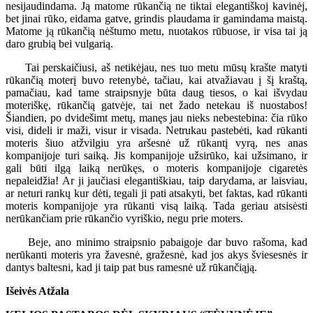
nesijaudindama. Ją matome rūkančią ne tiktai elegantiškoj kavinėj,
bet jinai rūko, eidama gatve, grindis plaudama ir gamindama maistą.
Matome ją rūkančią nėštumo metu, nuotakos rūbuose, ir visa tai ją
daro grubią bei vulgarią.
Tai perskaičiusi, aš netikėjau, nes tuo metu mūsų krašte matyti
rūkančią moterį buvo retenybė, tačiau, kai atvažiavau į šį kraštą,
pamačiau, kad tame straipsnyje būta daug tiesos, o kai išvydau
moteriškę, rūkančią gatvėje, tai net žado netekau iš nuostabos!
Šiandien, po dvidešimt metų, manęs jau nieks nebestebina: čia rūko
visi, dideli ir maži, visur ir visada. Netrukau pastebėti, kad rūkanti
moteris šiuo atžvilgiu yra aršesnė už rūkantį vyrą, nes anas
kompanijoje turi saiką. Jis kompanijoje užsirūko, kai užsimano, ir
gali būti ilgą laiką nerūkęs, o moteris kompanijoje cigaretės
nepaleidžia! Ar ji jaučiasi elegantiškiau, taip darydama, ar laisviau,
ar neturi rankų kur dėti, tegali ji pati atsakyti, bet faktas, kad rūkanti
moteris kompanijoje yra rūkanti visą laiką. Tada geriau atsisėsti
nerūkančiam prie rūkančio vyriškio, negu prie moters.
Beje, ano minimo straipsnio pabaigoje dar buvo rašoma, kad
nerūkanti moteris yra žavesnė, gražesnė, kad jos akys šviesesnės ir
dantys baltesni, kad ji taip pat bus ramesnė už rūkančiąją.
Išeivės Atžala