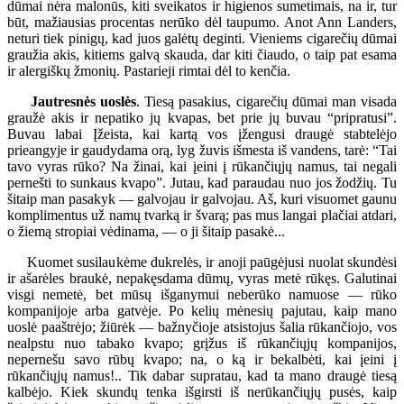
dūmai nėra malonūs, kiti sveikatos ir higienos sumetimais, na ir, tur
būt, mažiausias procentas nerūko dėl taupumo. Anot Ann Landers,
neturi tiek pinigų, kad juos galėtų deginti. Vieniems cigarečių dūmai
graužia akis, kitiems galvą skauda, dar kiti čiaudo, o taip pat esama
ir alergiškų žmonių. Pastarieji rimtai dėl to kenčia.
Jautresnės uoslės
. Tiesą pasakius, cigarečių dūmai man visada
graužė akis ir nepatiko jų kvapas, bet prie jų buvau “pripratusi”.
Buvau labai Įžeista, kai kartą vos įžengusi draugė stabtelėjo
prieangyje ir gaudydama orą, lyg žuvis išmesta iš vandens, tarė: “Tai
tavo vyras rūko? Na žinai, kai įeini į rūkančiųjų namus, tai negali
pernešti to sunkaus kvapo”. Jutau, kad paraudau nuo jos žodžių. Tu
šitaip man pasakyk — galvojau ir galvojau. Aš, kuri visuomet gaunu
komplimentus už namų tvarką ir švarą; pas mus langai plačiai atdari,
o žiemą stropiai vėdinama, — o ji šitaip pasakė...
Kuomet susilaukėme dukrelės, ir anoji paūgėjusi nuolat skundėsi
ir ašarėles braukė, nepakęsdama dūmų, vyras metė rūkęs. Galutinai
visgi nemetė, bet mūsų išganymui neberūko namuose — rūko
kompanijoje arba gatvėje. Po kelių mėnesių pajutau, kaip mano
uoslė paaštrėjo; žiūrėk — bažnyčioje atsistojus šalia rūkančiojo, vos
nealpstu nuo tabako kvapo; grįžus iš rūkančiųjų kompanijos,
nepernešu savo rūbų kvapo; na, o ką ir bekalbėti, kai įeini į
rūkančiųjų namus!.. Tik dabar supratau, kad ta mano draugė tiesą
kalbėjo. Kiek skundų tenka išgirsti iš nerūkančiųjų pusės, kaip