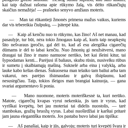
kai taip dažnai rašoma apie rūkymo žalą, vis dėlto rūkančiųjų
skaičius nemažėja! — prašneko senyvo amžiaus moteris.
— Man tai rūkantieji žmonės primena mažus vaikus, kuriems
dar vis tebereikia čiulpukų, — įsiterpė kita.
— Kaip aš kenčiu nuo to rūkymo, kas žino! Aš net manau, kad
pasaulyje, tur būt, nėra tokio žmogaus kaip aš, kuris taip neapkęstų
šito nešvaraus įpročio, gal dėl to, kad aš esu alergiška cigarečių
dūmams ir dėl to labai kenčiu. Nuo žmonių gi neužsitversi, mano
draugai tai žino ir mano namuose nerūko, bet kai išeini kitur, tai
šypsodamas kenti... Parėjusi iš baliaus, skubu rūsin, nusivelku rūbus
ir sumetu į skalbiamąją mašiną. Suknelė arba eina į valyklą, arba
lauke kabo kelias dienas. Šukuosena man telaiko tam baliui arba tam
vakarui, nes parėjus išsimaudau ir galvą išsiplaunu, kad
nesusirgčiau. Taip, tokios išeigos man brangiai kainuoja, — gana
svariai argumentavo ši ponia.
— Mano nuomone, moteris moteriškesnė ta, kuri nerūko.
Matote, cigarečių kvapas vyrui nekenkia, jis tam ir vyras, kad
vyriškai kvepėtų, bet jau moteriai tai didelis nuostolis, — tarė
stambokas, gražių bruožų vyras. Labai nuoširdžiai ir karštai pritarė
jam jauna elegantiška moteris. Jos pastaba buvo labai jau tipiška:
— Aš panašiai, kaip ir jūs, galvoju; moteris turi kvepėti švara ir