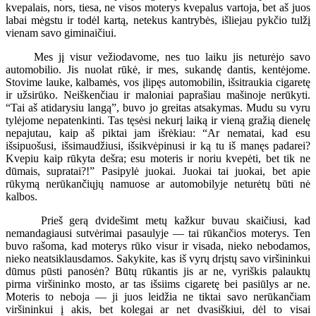
kvepalais, nors, tiesa, ne visos moterys kvepalus vartoja, bet aš juos
labai mėgstu ir todėl kartą, netekus kantrybės, išliejau pykčio tulžį
vienam savo giminaičiui.
Mes jį visur vežiodavome, nes tuo laiku jis neturėjo savo
automobilio. Jis nuolat rūkė, ir mes, sukandę dantis, kentėjome.
Stovime lauke, kalbamės, vos įlipęs automobilin, išsitraukia cigaretę
ir užsirūko. Neiškenčiau ir maloniai paprašiau mašinoje nerūkyti.
“Tai aš atidarysiu langą”, buvo jo greitas atsakymas. Mudu su vyru
tylėjome nepatenkinti. Tas tęsėsi nekurį laiką ir vieną gražią dienelę
nepajutau, kaip aš piktai jam išrėkiau: “Ar nematai, kad esu
išsipuošusi, išsimaudžiusi, išsikvėpinusi ir ką tu iš manęs padarei?
Kvepiu kaip rūkyta dešra; esu moteris ir noriu kvepėti, bet tik ne
dūmais, supratai?!” Pasipylė juokai. Juokai tai juokai, bet apie
rūkymą nerūkančiųjų namuose ar automobilyje neturėtų būti nė
kalbos.
Prieš gerą dvidešimt metų kažkur buvau skaičiusi, kad
nemandagiausi sutvėrimai pasaulyje — tai rūkančios moterys. Ten
buvo rašoma, kad moterys rūko visur ir visada, nieko nebodamos,
nieko neatsiklausdamos. Sakykite, kas iš vyrų drįstų savo viršininkui
dūmus pūsti panosėn? Būtų rūkantis jis ar ne, vyriškis palauktų
pirma viršininko mosto, ar tas išsiims cigaretę bei pasiūlys ar ne.
Moteris to neboja — ji juos leidžia ne tiktai savo nerūkančiam
viršininkui į akis, bet kolegai ar net dvasiškiui, dėl to visai