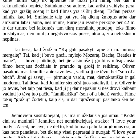
kurie mums kaip tik aptemdė ne tiktai pati filmą, bet dar ir
sekmadienio popietę. Sutinkame su autore, kad artistų vaidyba gera,
kad yra gražių scenų ir kad filmas yra iš šių dienų. Tačiau peršasi
mintis, kad M. Smilgaitė taip pat yra šių dienų žmogus arba dar
amžiumi labai jauna, nes mums, kurie jau esame perkopę per 42 m.
ir dar turime bei laikomės tam tikrų moralinių principų, toks filmo
pristatymas, neminint jo negatyviosios pusės, atrodo, yra netikslus ir
nepilnas.
Tai tiesa, kad žodžiai “Ką gali pasakyti apie 25 m. mirusią
mergaitę? Tai, kad ji buvo graži, mylėjo Mozartą, Bachą, Beatles ir
mane”, — buvo įspūdingi, bet jie atsimušė į grubius mūsų ausiai
filmo herojaus žodžiais ir prarado tą grožį ir reikšmę. Oliver,
pasakodamas Jennifer apie savo tėvą, vadina jį ne tėvu, bet “son of a
bitch”. Jinai gi savąjį — pirmuoju vardu, mat, demokratiška ir gal
modernu. Tai tiesa, kad Jennifer stengėsi juos sutaikyti, t. y. Oliver ir
jo tėvus, bet taip pat tiesa, kad ji jų dar nepažinusi nesidrovi kalbant
vadinti jo tėvą tuo pačiu “famillarišku” (son of a bitch) vardu. Filme
tokių “gražių” žodelių, kaip šis, ir dar “gražesnių” pasitaiko šen bei
ten.
Jiemdviem susitikinėjant, jis ima ir užklausia jos ūmai: “Kodėl
eini su manimi?” Jennifer, net nemirktelėjusį, atsako: “I love your
body”. Atseit, ne tave, ne dėl to, kad tu man patinki ar įdomus esi, ar
kas nors panašaus, bet tik taip visai paprastai ir nuogai: “I love your
body”. Aišku kaip diena — tokie realūs žodžiai mus apstulbino, o,