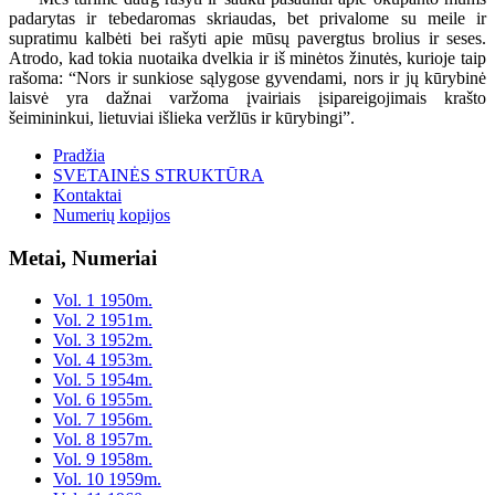
padarytas ir tebedaromas skriaudas, bet privalome su meile ir
supratimu kalbėti bei rašyti apie mūsų pavergtus brolius ir seses.
Atrodo, kad tokia nuotaika dvelkia ir iš minėtos žinutės, kurioje taip
rašoma: “Nors ir sunkiose sąlygose gyvendami, nors ir jų kūrybinė
laisvė yra dažnai varžoma įvairiais įsipareigojimais krašto
šeimininkui, lietuviai išlieka veržlūs ir kūrybingi”.
Pradžia
SVETAINĖS STRUKTŪRA
Kontaktai
Numerių kopijos
Metai, Numeriai
Vol. 1 1950m.
Vol. 2 1951m.
Vol. 3 1952m.
Vol. 4 1953m.
Vol. 5 1954m.
Vol. 6 1955m.
Vol. 7 1956m.
Vol. 8 1957m.
Vol. 9 1958m.
Vol. 10 1959m.