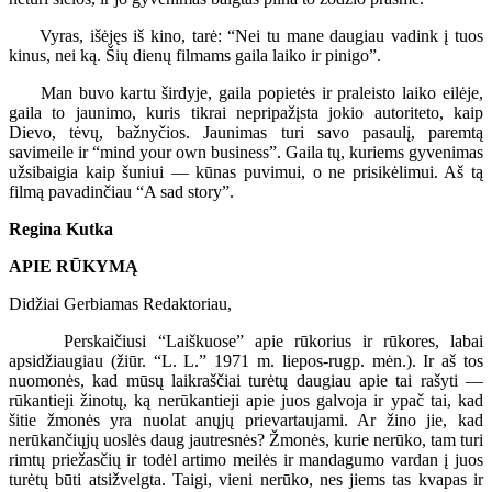
Vyras, išėjęs iš kino, tarė: “Nei tu mane daugiau vadink į tuos
kinus, nei ką. Šių dienų filmams gaila laiko ir pinigo”.
Man buvo kartu širdyje, gaila popietės ir praleisto laiko eilėje,
gaila to jaunimo, kuris tikrai nepripažįsta jokio autoriteto, kaip
Dievo, tėvų, bažnyčios. Jaunimas turi savo pasaulį, paremtą
savimeile ir “mind your own business”. Gaila tų, kuriems gyvenimas
užsibaigia kaip šuniui — kūnas puvimui, o ne prisikėlimui. Aš tą
filmą pavadinčiau “A sad story”.
Regina Kutka
APIE RŪKYMĄ
Didžiai Gerbiamas Redaktoriau,
Perskaičiusi “Laiškuose” apie rūkorius ir rūkores, labai
apsidžiaugiau (žiūr. “L. L.” 1971 m. liepos-rugp. mėn.). Ir aš tos
nuomonės, kad mūsų laikraščiai turėtų daugiau apie tai rašyti —
rūkantieji žinotų, ką nerūkantieji apie juos galvoja ir ypač tai, kad
šitie žmonės yra nuolat anųjų prievartaujami. Ar žino jie, kad
nerūkančiųjų uoslės daug jautresnės? Žmonės, kurie nerūko, tam turi
rimtų priežasčių ir todėl artimo meilės ir mandagumo vardan į juos
turėtų būti atsižvelgta. Taigi, vieni nerūko, nes jiems tas kvapas ir