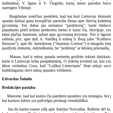
dailininkai, V. Ignas ir V. Vizgirda, kurių meno parodos buvo
surengtos Vilniuje.
Baigdamas norėčiau pastebėti, kad kai kuri Lietuvoje išeinanti
spauda dažnai gana kruopščiai paruošia žinias apie išeivių kultūrinį
gyvenimą. Ten dabar jau nematysi “pasūdymų”, kurie būdavo
populiarūs prieš kokius penkerius metus ir kurie čia, išeivijoje, yra
labai plačiai barstomi, rašant apie gyvenimą tėvynėje. Net ir ilgesni
rašiniai, pvz. apie dail. A. Valešką ir solistą S. Barą (abu “Kultūros
Baruose”), apie Br. Jameikienę (“Jaunimo Gretose”) ir daugelis kitų
pasižymi rimtumu, dalykiškumu, be “politinių” ar kitokių priemaišų.
Manau, kad ir mūsų spauda neturėtų grožėtis tokiais dalykais,
kurie ir Lietuvoje kelia pasipiktinimą. O reikėtų įvertinti tai, kas yra
tikrai vertintina. Gera, kad “Laiškai Lietuviams” šioje srityje savo
kultūringumu stovi mūsų spaudos viršūnėse.
Edvardas Šulaitis
Redakcijos pastaba
Manome, kad kai kurios čia pateiktos pastabos yra teisingos, bet į
kai kuriuos faktus yra pažvelgta perdaug vienašališkai.
Jau du kartus esame rašę apie šokėjus Norvaišas. Rašėme dėl to,