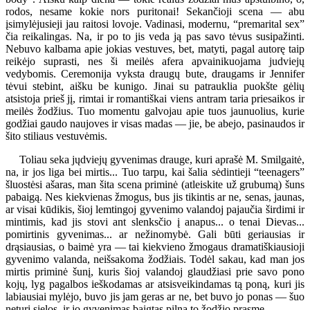
rodos, nesame kokie nors puritonai! Sekančioji scena — abu
įsimylėjusieji jau raitosi lovoje. Vadinasi, modernu, “premarital sex”
čia reikalingas. Na, ir po to jis veda ją pas savo tėvus susipažinti.
Nebuvo kalbama apie jokias vestuves, bet, matyti, pagal autorę taip
reikėjo suprasti, nes ši meilės afera apvainikuojama judviejų
vedybomis. Ceremonija vyksta draugų bute, draugams ir Jennifer
tėvui stebint, aišku be kunigo. Jinai su patrauklia puokšte gėlių
atsistoja prieš jį, rimtai ir romantiškai viens antram taria priesaikos ir
meilės žodžius. Tuo momentu galvojau apie tuos jaunuolius, kurie
godžiai gaudo naujoves ir visas madas — jie, be abejo, pasinaudos ir
šito stiliaus vestuvėmis.
Toliau seka jųdviejų gyvenimas drauge, kuri aprašė M. Smilgaitė,
na, ir jos liga bei mirtis... Tuo tarpu, kai šalia sėdintieji “teenagers”
šluostėsi ašaras, man šita scena priminė (atleiskite už grubumą) šuns
pabaigą. Nes kiekvienas žmogus, bus jis tikintis ar ne, senas, jaunas,
ar visai kūdikis, šioj lemtingoj gyvenimo valandoj pajaučia širdimi ir
mintimis, kad jis stovi ant slenksčio į anapus... o tenai Dievas...
pomirtinis gyvenimas... ar nežinomybė. Gali būti geriausias ir
drąsiausias, o baimė yra — tai kiekvieno žmogaus dramatiškiausioji
gyvenimo valanda, neišsakoma žodžiais. Todėl sakau, kad man jos
mirtis priminė šunį, kuris šioj valandoj glaudžiasi prie savo pono
kojų, lyg pagalbos ieškodamas ar atsisveikindamas tą poną, kuri jis
labiausiai mylėjo, buvo jis jam geras ar ne, bet buvo jo ponas — šuo
neturi sielos, ir jo gyvenimas baigtas pilna to žodžio prasme.