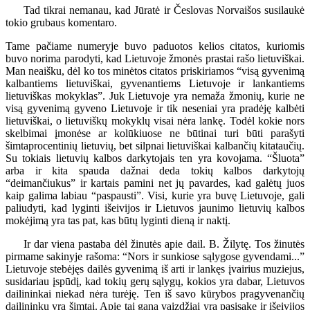
Tad tikrai nemanau, kad Jūratė ir Česlovas Norvaišos susilaukė
tokio grubaus komentaro.
Tame pačiame numeryje buvo paduotos kelios citatos, kuriomis
buvo norima parodyti, kad Lietuvoje žmonės prastai rašo lietuviškai.
Man neaišku, dėl ko tos minėtos citatos priskiriamos “visą gyvenimą
kalbantiems lietuviškai, gyvenantiems Lietuvoje ir lankantiems
lietuviškas mokyklas”. Juk Lietuvoje yra nemaža žmonių, kurie ne
visą gyvenimą gyveno Lietuvoje ir tik neseniai yra pradėję kalbėti
lietuviškai, o lietuviškų mokyklų visai nėra lankę. Todėl kokie nors
skelbimai įmonėse ar kolūkiuose ne būtinai turi būti parašyti
šimtaprocentinių lietuvių, bet silpnai lietuviškai kalbančių kitataučių.
Su tokiais lietuvių kalbos darkytojais ten yra kovojama. “Šluota”
arba ir kita spauda dažnai deda tokių kalbos darkytojų
“deimančiukus” ir kartais pamini net jų pavardes, kad galėtų juos
kaip galima labiau “paspausti”. Visi, kurie yra buvę Lietuvoje, gali
paliudyti, kad lyginti išeivijos ir Lietuvos jaunimo lietuvių kalbos
mokėjimą yra tas pat, kas būtų lyginti dieną ir naktį.
Ir dar viena pastaba dėl žinutės apie dail. B. Žilytę. Tos žinutės
pirmame sakinyje rašoma: “Nors ir sunkiose sąlygose gyvendami...”
Lietuvoje stebėjęs dailės gyvenimą iš arti ir lankęs įvairius muziejus,
susidariau įspūdį, kad tokių gerų sąlygų, kokios yra dabar, Lietuvos
dailininkai niekad nėra turėję. Ten iš savo kūrybos pragyvenančių
dailininkų yra šimtai. Apie tai gana vaizdžiai yra pasisakę ir išeivijos