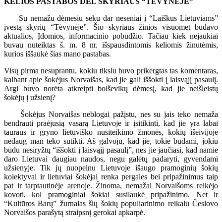
KELIOS PASTABOS DĖL SKYRIAUS “TĖVYNĖJE”
Su nemažu dėmesiu seku dar neseniai į “Laiškus Lietuviams”
įvestą skyrių “Tėvynėje”. Šio skyriaus žinios visuomet būdavo
aktualios, Įdomios, informacinio pobūdžio. Tačiau kiek nejaukiai
buvau nuteiktas š. m. 8 nr. išspausdintomis keliomis žinutėmis,
kurios iššaukė šias mano pastabas.
Visų pirma nesuprantu, kokiu tikslu buvo prikergtas tas komentaras,
kalbant apie šokėjus Norvaišas, kad jie gali iššokti į laisvąjį pasaulį.
Argi buvo norėta atkreipti bolševikų dėmesį, kad jie neišleistų
šokėjų į užsienį?
Šokėjus Norvaišas neblogai pažįstu, nes su jais teko nemaža
bendrauti praėjusią vasarą Lietuvoje ir įsitikinti, kad jie yra labai
tauraus ir gryno lietuviško nusiteikimo žmonės, kokių išeivijoje
nedaug man teko sutikti. Aš galvoju, kad jie, tokie būdami, jokiu
būdu nesiryžtų “iššokti į laisvąjį pasaulį”, nes jie jaučiasi, kad namie
daro Lietuvai daugiau naudos, negu galėtų padaryti, gyvendami
užsienyje. Tik jų nuopelnu Lietuvoje išaugo pramoginių šokių
kolektyvai ir lietuviai šokėjai renka pergales bei pripažinimus taip
pat ir tarptautinėje arenoje. Žinoma, nemažai Norvaišoms reikėjo
kovoti, kol pramoginiai šokiai susilaukė pripažinimo. Net ir
“Kultūros Barų” žurnalas šių šokių populiarinimo reikalu Česlovo
Norvaišos parašytą straipsnį gerokai apkarpė.