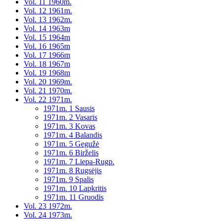
Vol. 11 1960m.
Vol. 12 1961m.
Vol. 13 1962m.
Vol. 14 1963m
Vol. 15 1964m
Vol. 16 1965m
Vol. 17 1966m
Vol. 18 1967m
Vol. 19 1968m
Vol. 20 1969m.
Vol. 21 1970m.
Vol. 22 1971m.
1971m. 1 Sausis
1971m. 2 Vasaris
1971m. 3 Kovas
1971m. 4 Balandis
1971m. 5 Gegužė
1971m. 6 Birželis
1971m. 7 Liepa-Rugp.
1971m. 8 Rugsėjis
1971m. 9 Spalis
1971m. 10 Lapkritis
1971m. 11 Gruodis
Vol. 23 1972m.
Vol. 24 1973m.