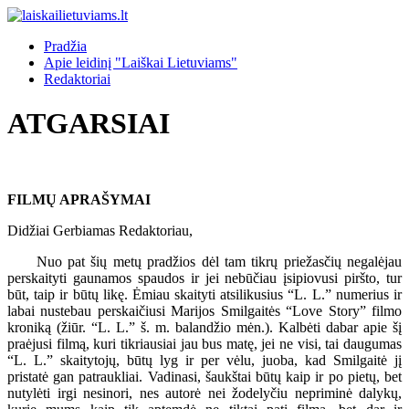
Pradžia
Apie leidinį "Laiškai Lietuviams"
Redaktoriai
ATGARSIAI
FILMŲ APRAŠYMAI
Didžiai Gerbiamas Redaktoriau,
Nuo pat šių metų pradžios dėl tam tikrų priežasčių negalėjau
perskaityti gaunamos spaudos ir jei nebūčiau įsipiovusi piršto, tur
būt, taip ir būtų likę. Ėmiau skaityti atsilikusius “L. L.” numerius ir
labai nustebau perskaičiusi Marijos Smilgaitės “Love Story” filmo
kroniką (žiūr. “L. L.” š. m. balandžio mėn.). Kalbėti dabar apie šį
praėjusi filmą, kuri tikriausiai jau bus matę, jei ne visi, tai daugumas
“L. L.” skaitytojų, būtų lyg ir per vėlu, juoba, kad Smilgaitė jį
pristatė gan patraukliai. Vadinasi, šaukštai būtų kaip ir po pietų, bet
nutylėti irgi nesinori, nes autorė nei žodelyčiu nepriminė dalykų,