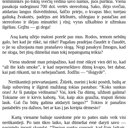
šeimininkės po tokių svečių vėdina savo namus, juos purškia. Viena
pasakoja sudeginusi 700 dol. vertės stereofoną. Sako, išėjo svečiai,
atidariau langus išsivėdinlmui, šalčio priėjo, o kvapas liko; turėjau
galiuką žvakutės, padėjus ant lėkštutės, uždegiau ir pastačiau ant
stereofono ir išėjau minutėlei į rūsį; vyras užkalbino ir užtrukau
ilgėliau. Grįžtu — gi dega!
Aną kartą užėjo maloni porelė pas mus. Rodos, temom nebūtų
galo, bet kad jie rūkė, tai rūkė! Pagaliau pradėjau čiaudėt ir čiaudėt,
o jie su užuojauta man pranašavo slogą. Negi pasakysi žmogus, kad
ne sloga, bet jūsų dūmeliai man tokį nepatogumą teikia?
Viena studentė man prisipažino, kad ėmė rūkyti vien dėl to, kad
“all the kids smoke”, ir kad nepernešdavo dūmų kvapo, bet dabar,
kai pati rūkanti, tai to nebejaučianti. žodžiu — “išsigydė”.
Nerūkantieji prievartaujami. Žiūrėk, nueini į koki posėdi, balių ar
šiaip subuvimą ir išgirsti maždaug tokias pastabas: “Koks sunkus
oras! Ar ši patalpa vėdinama? Vai, kiek čia dūmų, uždusti galima!
Tokiame ore ir kirvis kabotų. Vai, kaip akis graužia, truputi išeisiu
lauk. Gal čia būtų galima atidaryti langus?” Tokios ir panašios
pastabėlės yra dažnos, bet ar kas į jas kreipia dėmesio?
Kartą viename baliuje susėdome prie to paties stalo veik visi
nerūkantieji. Po tam tikro laiko, kai dūmeliai ėmė daryti savo —
pasigirdo įprasti skundai. “Tiesiog sunku suprasti, kad šiais laikais,