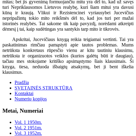
mitas; bet jis gyvenimą formuojančiu mitu yra dėl to, kad už savęs
turi Nepriklausomos Lietuvos realybę, kuri šiam mitui yra davusi
kūną ir kraują. Vlikui ir Rezistencinei vyriausybei Jucevičius
nepripažintų tokio mito reikšmės dėl to, kad jos turi per mažai
istorinės realybės. Tai sakome tik kaip pavyzdį, norėdami atkreipti
dėmesį į tai, kaip sudėtingas yra santykis tarp mito ir tikrovės.
Apskritai, Jucevičiaus knygą reikia teigiamai vertinti. Tai yra
paskatinimas rimčiau pamąstyti apie tautos problemas. Mums
netrūksta konkretaus rūpesčio vienu ar kitu tautiniu klausimu,
netrūksta ir organizuotos veiklos (kurios galėtų būti ir daugiau),
tačiau mes stokojame kritiško apsimąstymo šiais klausimais. Ši
knyga, tiesa, neduoda išbaigtų atsakymų, bet ji bent iškelia
klausimus.
Pradžia
SVETAINĖS STRUKTŪRA
Kontaktai
Numerių kopijos
Metai, Numeriai
Vol. 1 1950m.
Vol. 2 1951m.
Vol. 3 1952m.