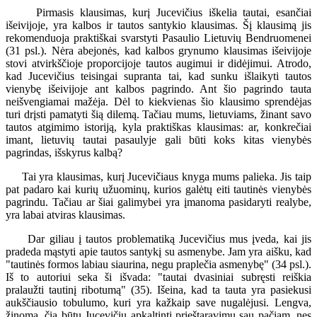
Pirmasis klausimas, kurį Jucevičius iškelia tautai, esančiai
išeivijoje, yra kalbos ir tautos santykio klausimas. Šį klausimą jis
rekomenduoja praktiškai svarstyti Pasaulio Lietuvių Bendruomenei
(31 psl.). Nėra abejonės, kad kalbos grynumo klausimas išeivijoje
stovi atvirkščioje proporcijoje tautos augimui ir didėjimui. Atrodo,
kad Jucevičius teisingai supranta tai, kad sunku išlaikyti tautos
vienybę išeivijoje ant kalbos pagrindo. Ant šio pagrindo tauta
neišvengiamai mažėja. Dėl to kiekvienas šio klausimo sprendėjas
turi drįsti pamatyti šią dilemą. Tačiau mums, lietuviams, žinant savo
tautos atgimimo istoriją, kyla praktiškas klausimas: ar, konkrečiai
imant, lietuvių tautai pasaulyje gali būti koks kitas vienybės
pagrindas, išskyrus kalbą?
Tai yra klausimas, kurį Jucevičiaus knyga mums palieka. Jis taip
pat padaro kai kurių užuominų, kurios galėtų eiti tautinės vienybės
pagrindu. Tačiau ar šiai galimybei yra įmanoma pasidaryti realybe,
yra labai atviras klausimas.
Dar giliau į tautos problematiką Jucevičius mus įveda, kai jis
pradeda mąstyti apie tautos santykį su asmenybe. Jam yra aišku, kad
"tautinės formos labiau siaurina, negu praplečia asmenybę" (34 psl.).
Iš to autoriui seka ši išvada: "tautai dvasiniai subręsti reiškia
pralaužti tautinį ribotumą" (35). Išeina, kad ta tauta yra pasiekusi
aukščiausio tobulumo, kuri yra kažkaip save nugalėjusi. Lengva,
žinoma, čia būtų Jucevičių apkaltinti prieštaravimu sau pačiam, nes