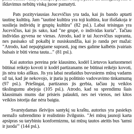
išdavimus nebūtų viską juose pamatyti.
Pats pozityviausias Jucevičius yra tada, kai jis bando aptarti
tautinę kultūrą. Jam "tautinė kultūra yra toji kultūra, kur išsišakoja ir
susilieja individų ir grupių kultūra" (82 psl.). Labai teisingas yra
Jucevičius, kai jis sako, kad "ne grupė, o individas kuria". Tačiau
individas gyvena ne vienas. Atrodo, kad ir tai Jucevičius supranta,
nes pasisako už pokalbį ir nusiskundžia, kai jo randa per mažai:
"Atrodo, kad nepajėgiame suprasti, jog mes galime kalbėtis įvairiais
balsais ir būti viena tauta..." (81 psl.).
Kai autorius pereina prie klausimo, kodėl Lietuvos kariuomenei
būtinai reikėjo kovoti ir kodėl partizanams ne būtinai reikėjo kovoti,
jis nėra toks aiškus. Jis yra labai neatlaidus buvusiems mūsų vadams
už tai, kad jie nekovojo, ir įtaria jų politinio vadovavimo tinkamumą
(97 psl.). Priešingai, partizanus jis gerbia, tačiau jų veiklos
tikslingumu abejoja (105 psl.). Atrodo, kad su sprendimu šiais
klausimais mums dar prisieis palaukti, nes nei vienos, nei kitos
veiklos istorija dar nėra baigta.
Svarstydamas išeivijos santykį su kraštu, autorius yra pasiekęs
nemažo subrendimo ir realistinio žvilgsnio. "Jei mūsų jaunoji karta
apsipras su tarybiniu konformizmu, tai mūsų tautos ateitis bus 'tamsi
ir juoda'" (144 psl.).