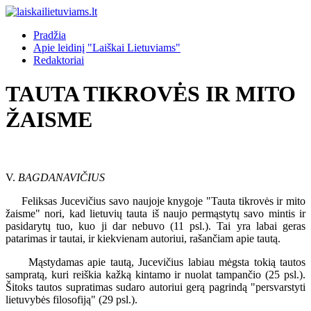
Pradžia
Apie leidinį "Laiškai Lietuviams"
Redaktoriai
TAUTA TIKROVĖS IR MITO
ŽAISME
V.
BAGDANAVIČIUS
Feliksas Jucevičius savo naujoje knygoje "Tauta tikrovės ir mito
žaisme" nori, kad lietuvių tauta iš naujo permąstytų savo mintis ir
pasidarytų tuo, kuo ji dar nebuvo (11 psl.). Tai yra labai geras
patarimas ir tautai, ir kiekvienam autoriui, rašančiam apie tautą.
Mąstydamas apie tautą, Jucevičius labiau mėgsta tokią tautos
sampratą, kuri reiškia kažką kintamo ir nuolat tampančio (25 psl.).
Šitoks tautos supratimas sudaro autoriui gerą pagrindą "persvarstyti
lietuvybės filosofiją" (29 psl.).