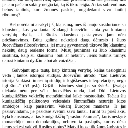
jis tam pačiam sakiny neigia tai, ką iš tikro teigia. Ar tas subrendimas
bebus tautinis, kurį žmonės pasieks, nugalėdami savo tautinį
ribotumą?
Bet norėdami atsakyt į šį klausimą, mes iš naujo susiduriame su
klausimu, kas yra tauta. Kadangi Jucevičiui tauta yra kintamų
vertybių dydis, tai šitoks klausimo pastatymas jam nėra
prieštaravimas. Būtų galima nekreipti daug dėmesio į šiuos
Jucevičiaus filosofavimus, jei mūsų gyvenamoji tikrovė šių klausimų
nekeltų daug realesne forma. Mūsų jaunimas su šiuo klausimu
susitinka, kaip su klausimu "būti ar nebūti". Jiems tautinis turinys
darosi kintamu dydžiu labai akivaizdžiai.
Galvojant apie tautą, kaip kintamą vertybę, kelias tiesioginiai
veda į tautos istorijos studijas. Jucevičiui atrodo, "kad Lietuvos
istorija šaukiasi rimtesnių studijų ir logiškesnės interpretacijos, negu
ligi šiol.." (53 psl.). Grįžti į istorines studijas su šviežia įžvalga
niekada nėra per vėlu. Jucevičius randa, kad Did. Lietuvos
kunigaikščius vokiečių metraštininkai laikė prastuoliais. Tačiau šių
kunigaikščių palikuonys vėlesniais šimtmečiais neturėjo kitos
ambicijos, kaip pasisavinti Vakarų Europos manieras. Ir jas
pasisavindami, jie pasidarė svetimi savo tautai. Turint tai prieš akis,
kyla klausimas, ar tas kunigaikščių "prastuoliškumas", kuris neskyrė
monarchijos nuo demokratijos, nebuvo ta paslaptis, kurios dėka
jiems sekėsi valdyti Rusijos plotus? Matyti juose tik žmogžudystes ir