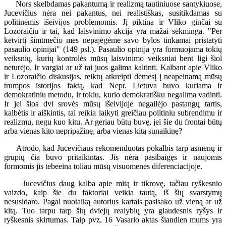
Nors skelbdamas pakantumą ir realizmą tautiniuose santykiuose,
Jucevičius nėra nei pakantus, nei realistiškas, susitikdamas su
politinėmis išeivijos problemomis. Jį piktina ir Vliko ginčai su
Lozoraičiu ir tai, kad laisvinimo akcija yra mažai sėkminga. "Per
ketvirtį šimtmečio mes nepajėgėme savo bylos tinkamai pristatyti
pasaulio opinijai" (149 psl.). Pasaulio opinija yra formuojama tokių
veiksnių, kurių kontrolės mūsų laisvinimo veiksniai bent ligi šiol
neturėjo. Ir vargiai ar už tai juos galima kaltinti. Kalbant apie Vliko
ir Lozoraičio diskusijas, reiktų atkreipti dėmesį į neapeinamą mūsų
trumpos istorijos faktą, kad Nepr. Lietuva buvo kuriama ir
demokratiniu metodu, ir tokiu, kurio demokratišku negalima vadinti.
Ir jei šios dvi srovės mūsų išeivijoje negailėjo pastangų tartis,
kalbėtis ir aiškintis, tai reikia laikyti greičiau politiniu subrendimu ir
realizmu, negu kuo kitu. Ar geriau būtų buvę, jei šie du frontai būtų
arba vienas kito nepripažinę, arba vienas kitą sunaikinę?
Atrodo, kad Jucevičiaus rekomenduotas pokalbis tarp asmenų ir
grupių čia buvo pritaikintas. Jis nėra pasibaigęs ir naujomis
formomis jis tebeeina toliau mūsų visuomenės diferenciacijoje.
Jucevičius daug kalba apie mitą ir tikrovę, tačiau ryškesnio
vaizdo, kaip šie du faktoriai veikia tautą, iš šių svarstymų
nesusidaro. Pagal nuotaiką autorius kartais pasisako už vieną ar už
kitą. Tuo tarpu tarp šių dviejų realybių yra glaudesnis ryšys ir
ryškesnis skirtumas. Taip pvz. 16 Vasario aktas šiandien mums yra