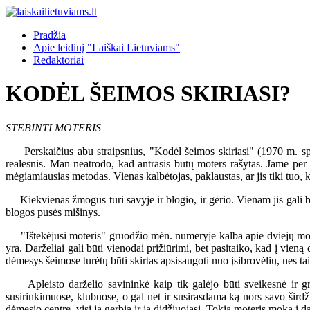
Pradžia
Apie leidinį "Laiškai Lietuviams"
Redaktoriai
KODĖL ŠEIMOS SKIRIASI?
STEBINTI MOTERIS
Perskaičius abu straipsnius, "Kodėl šeimos skiriasi" (1970 m. spali
realesnis. Man neatrodo, kad antrasis būtų moters rašytas. Jame p
mėgiamiausias metodas. Vienas kalbėtojas, paklaustas, ar jis tiki tuo, k
Kiekvienas žmogus turi savyje ir blogio, ir gėrio. Vienam jis gali bū
blogos pusės mišinys.
"Ištekėjusi moteris" gruodžio mėn. numeryje kalba apie dviejų moterų 
yra. Darželiai gali būti vienodai prižiūrimi, bet pasitaiko, kad į vieną 
dėmesys šeimose turėtų būti skirtas apsisaugoti nuo įsibrovėlių, nes ta
Apleisto darželio savininkė kaip tik galėjo būti sveikesnė ir graž
susirinkimuose, klubuose, o gal net ir susirasdama ką nors savo širdž
dėmesio centre, visi ją gerbia ir ja didžiuojasi. Tokia moteris moka į dar