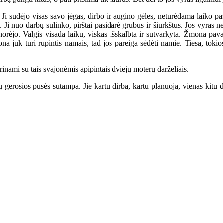
 Ji sudėjo visas savo jėgas, dirbo ir augino gėles, neturėdama laiko pasi
io. Ji nuo darbų sulinko, pirštai pasidarė grubūs ir šiurkštūs. Jos vyras n
 norėjo. Valgis visada laiku, viskas išskalbta ir sutvarkyta. Žmona pava
ona juk turi rūpintis namais, tad jos pareiga sėdėti namie. Tiesa, tokios
nami su tais svajonėmis apipintais dviejų moterų darželiais.
 gerosios pusės sutampa. Jie kartu dirba, kartu planuoja, vienas kitu d