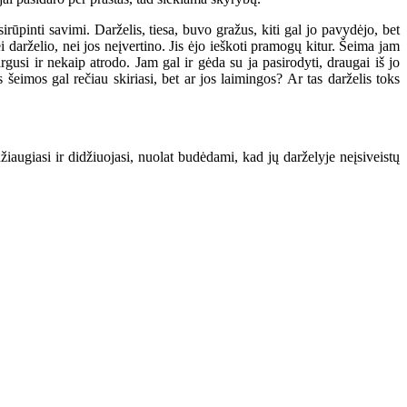
rūpinti savimi. Darželis, tiesa, buvo gražus, kiti gal jo pavydėjo, bet
ei darželio, nei jos neįvertino. Jis ėjo ieškoti pramogų kitur. Šeima jam
rgusi ir nekaip atrodo. Jam gal ir gėda su ja pasirodyti, draugai iš jo
 šeimos gal rečiau skiriasi, bet ar jos laimingos? Ar tas darželis toks
žiaugiasi ir didžiuojasi, nuolat budėdami, kad jų darželyje neįsiveistų