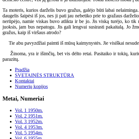
Ta moteris, kurios darželis buvo gražus, galėjo būti labai nelaiminga.
daugelis šaipėsi iš jos, nes ji pati jau nebetiko prie to gražaus daržel
nerūpėjo, namie viskas buvo atlikta ir be jo. Jis viską turėjo, ko tik
juoksis, jam bus nepatogu. Jis gali lengvai susirasti pakaitalą. Jo žm
gražus, kaip iš viršaus atrodo?
Tie abu pavyzdžiai paimti iš mūsų kaimynystės. Jie visiškai nesuderi
Žinoma, yra ir išimčių, bet vis dėlto retai. Pasitaiko ir tokių, kurių
parazitų.
Pradžia
SVETAINĖS STRUKTŪRA
Kontaktai
Numerių kopijos
Metai, Numeriai
Vol. 1 1950m.
Vol. 2 1951m.
Vol. 3 1952m.
Vol. 4 1953m.
Vol. 5 1954m.
Vol. 6 1955m.