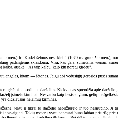
o mėn.) ir "Kodėl šeimos nesiskiria" (1970 m. gruodžio mėn.), norėčia
er daug padangėmis skraidoma. Visa, kas gera, sumetama vienam asme
ą kalba, atsakė: "Aš taip kalbu, kaip kiti norėtų girdėti".
ti angelas, kitam — šėtonas. Jeigu abi vedusiųjų gerosios pusės sutampa
gėlėmis apsodintus darželius. Kiekvienas sprendžia apie darželio grožį 
darželį įsimeta kirminai. Nesvarbu kaip besistengtum, gėlių neišgelbėsi. K
i yra didžiausias nelaimių kirminas.
esnė, jeigu ji tikrai to darželio neprižiūrėjo ir juo nesirūpino. Ji 
iai apsvaiginti. Tokių moterų vyrai paprastai būna labiau prisirišę prie
bą įjungti kitus, o pati prisiima tik laurus. Bet dėl to jos vyras ilgainiu