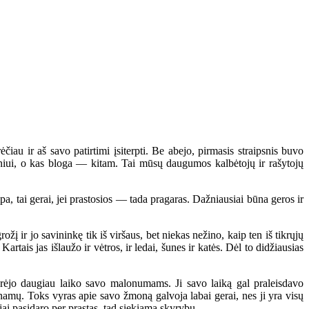
u ir aš savo patirtimi įsiterpti. Be abejo, pirmasis straipsnis buvo
niui, o kas bloga — kitam. Tai mūsų daugumos kalbėtojų ir rašytojų
, tai gerai, jei prastosios — tada pragaras. Dažniausiai būna geros ir
ir jo savininkę tik iš viršaus, bet niekas nežino, kaip ten iš tikrųjų
artais jas išlaužo ir vėtros, ir ledai, šunes ir katės. Dėl to didžiausias
turėjo daugiau laiko savo malonumams. Ji savo laiką gal praleisdavo
 namų. Toks vyras apie savo žmoną galvoja labai gerai, nes ji yra visų
i jai pasidaro per prastas, tad siekiama skyrybų.