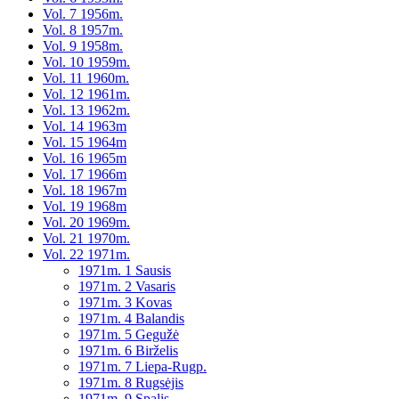
Vol. 7 1956m.
Vol. 8 1957m.
Vol. 9 1958m.
Vol. 10 1959m.
Vol. 11 1960m.
Vol. 12 1961m.
Vol. 13 1962m.
Vol. 14 1963m
Vol. 15 1964m
Vol. 16 1965m
Vol. 17 1966m
Vol. 18 1967m
Vol. 19 1968m
Vol. 20 1969m.
Vol. 21 1970m.
Vol. 22 1971m.
1971m. 1 Sausis
1971m. 2 Vasaris
1971m. 3 Kovas
1971m. 4 Balandis
1971m. 5 Gegužė
1971m. 6 Birželis
1971m. 7 Liepa-Rugp.
1971m. 8 Rugsėjis
1971m. 9 Spalis