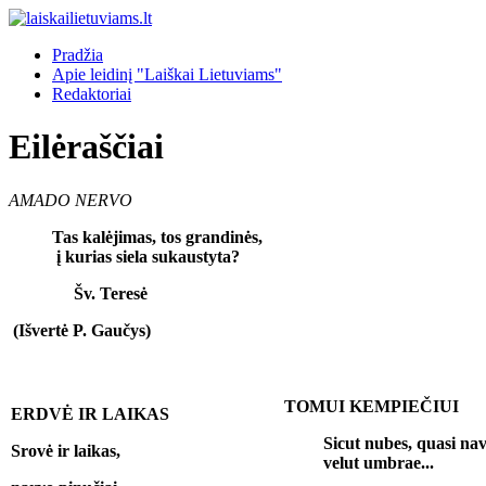
Pradžia
Apie leidinį "Laiškai Lietuviams"
Redaktoriai
Eilėraščiai
AMADO NERVO
Tas kalėjimas, tos grandinės,
į kurias siela sukaustyta?
Šv. Teresė
(Išvertė P. Gaučys)
TOMUI KEMPIEČIUI
ERDVĖ IR LAIKAS
Sicut nubes, quasi na
Srovė ir laikas,
velut umbrae...