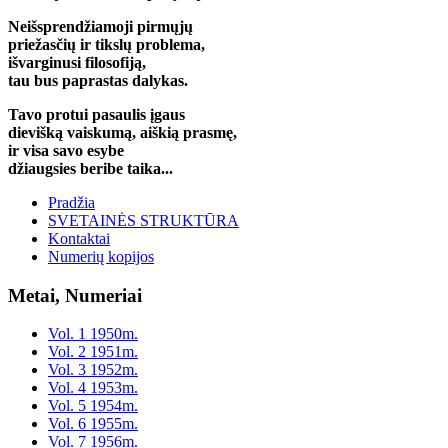
Neišsprendžiamoji pirmųjų
priežasčių ir tikslų problema,
išvarginusi filosofiją,
tau bus paprastas dalykas.
Tavo protui pasaulis įgaus
dievišką vaiskumą, aiškią prasmę,
ir visa savo esybe
džiaugsies beribe taika...
Pradžia
SVETAINĖS STRUKTŪRA
Kontaktai
Numerių kopijos
Metai, Numeriai
Vol. 1 1950m.
Vol. 2 1951m.
Vol. 3 1952m.
Vol. 4 1953m.
Vol. 5 1954m.
Vol. 6 1955m.
Vol. 7 1956m.