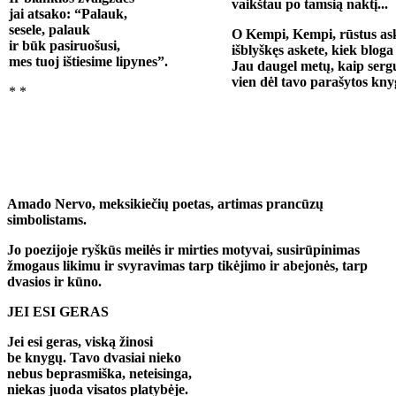
vaikštau po tamsią naktį...
jai atsako: “Palauk,
sesele, palauk
O Kempi, Kempi, rūstus ask
ir būk pasiruošusi,
išblyškęs askete, kiek bloga
mes tuoj ištiesime lipynes”.
Jau daugel metų, kaip serg
vien dėl tavo parašytos kny
* *
Amado Nervo, meksikiečių poetas, artimas prancūzų
simbolistams.
Jo poezijoje ryškūs meilės ir mirties motyvai, susirūpinimas
žmogaus likimu ir svyravimas tarp tikėjimo ir abejonės, tarp
dvasios ir kūno.
JEI ESI GERAS
Jei esi geras, viską žinosi
be knygų. Tavo dvasiai nieko
nebus beprasmiška, neteisinga,
niekas juoda visatos platybėje.