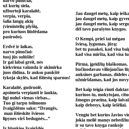
narvo pinučiai,
už kurių siela,
užburtoji karalaitė,
Jau daugel metų, kaip ieš
verpia, verpia,
jau daugel metų, kaip gyve
šalia langų akių
jau daugel metu, kaip serg
(vienintelių plyšių,
dėl tavo parašytos knygos.
pro kuriuos liūdėdama
pasirodo).
O Kempi, prieš tai mėgau
šviesą, lygumas, jūrą;
Erdvė ir laikas,
bet tu pasakei, kad visa baig
narvo pinučiai:
kad visa miršta, kad visa tu
tuoj jūs sulūšite!
Ir gal labai greit, nes
Pirma, įgeidžių blaškomas,
kiekviena valanda ir akimirka
bučiuodavau viliojančias lū
juos didina. Ir aukso paukštė
auksines garbanas, dideles 
tykoja skylės, kad ištiestų sparnus!
užmiršdamas, kad jos nuvy
Karalaitė, gudruolė,
Bet kaip teigia rimti daktar
apsimeta verpianti ir laukia,
kuriuos tu, mokytojau, cituo
ligi nuluš vienas virbas...
žmogus praeina, kaip laivai
Tuo gi tarpu tolimoms
kaip debesys, kaip šešėliai.
žvaigždėms sako: “Draugės,
man ištieskite šviesos
Vengiu bet kurios žavios vie
lipynes virš bedugnės...”
jokia meilė manęs nebedžiu
ir su tavo knyga rankoje
Ir blankios žvaigždės