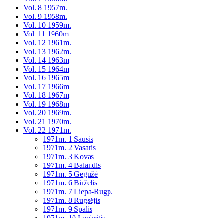
Vol. 8 1957m.
Vol. 9 1958m.
Vol. 10 1959m.
Vol. 11 1960m.
Vol. 12 1961m.
Vol. 13 1962m.
Vol. 14 1963m
Vol. 15 1964m
Vol. 16 1965m
Vol. 17 1966m
Vol. 18 1967m
Vol. 19 1968m
Vol. 20 1969m.
Vol. 21 1970m.
Vol. 22 1971m.
1971m. 1 Sausis
1971m. 2 Vasaris
1971m. 3 Kovas
1971m. 4 Balandis
1971m. 5 Gegužė
1971m. 6 Birželis
1971m. 7 Liepa-Rugp.
1971m. 8 Rugsėjis
1971m. 9 Spalis
1971m. 10 Lapkritis