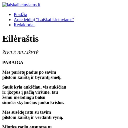
Pradžia
Apie leidinį "Laiškai Lietuviams"
Redaktoriai
Eilėraštis
ŽIVILĖ BILAIŠYTĖ
PABAIGA
Mes parietę padus po savim
pilstom karštą ir byrantį smėlį.
Saulė kyla aukščiau, vis aukščiau
ir, įkopus į pačią viršūne, tau
žemu melodingu balsu
siunčia skylančius juoko krislus.
Mes susėdę ratu su tavim
pilstom karštą ir verdanti vyną.
Minties ratilu apsuptas tu