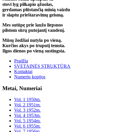
stovi lyg pilkapio ąžuolas,
gerdamas plūstančią minią vaizdu
ir slaptu prieštaravimų geismą.
Mes sutūpę prie laužo liepsnos
pilstom sūrų putojantį vandenį.
Mūsų žodžiai nutyla po vieną.
Kurčios akys po truputį temsta.
Ilgos dienos po vieną sustingsta.
Pradžia
SVETAINĖS STRUKTŪRA
Kontaktai
Numerių kopijos
Metai, Numeriai
Vol. 1 1950m.
Vol. 2 1951m.
Vol. 3 1952m.
Vol. 4 1953m.
Vol. 5 1954m.
Vol. 6 1955m.
Vol. 7 1956m.