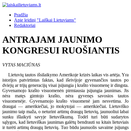
Pradžia
Apie leidinį "Laiškai Lietuviams"
Redaktoriai
ANTRAJAM JAUNIMO
KONGRESUI RUOŠIANTIS
VYTAS MACIŪNAS
Lietuvių tautos išsilaikymo Amerikoje krizės laikas vis artėja. Yra
istorijos patvirtintas faktas, kad išeivijoje gyvenančios tautos po
dviejų ar trijų generacijų visai įsijungia į krašto visuomenę ir dingsta.
Gyvenamojo krašto visuomenėn pirmiausia įsijungia jaunimas. Jis
nėra matęs gimtojo krašto, nėra gyvenęs savosios tautos
visuomenėje. Gyvenamojo krašto visuomenė jam nesvetima. Jo
draugai — amerikiečiai, jo mokytojai — amerikiečiai. Lietuviško
jaunimo taip maža, o neturint artimų draugų lietuvių, jaunuoliui labai
sunku išlaikyti savyje lietuviškumą. Todėl turi būti sudarytos
sąlygos, kad lietuviškas jaunimas galėtų bendrauti su kitais lietuviais
ir turėti artimų draugų lietuvių. Tuo būdu jaunuolis savaime įsijungs