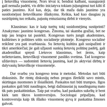
į lietuvišką visuomenę. Nors tėvai ir, bendrai kalbant, suaugusieji
gali nemaža padėti, vis dėlto iniciatyva tokiam įsijungimui turi kilti iš
paties jaunimo. Kol kas, deja, dar tik maža dalis jaunimo yra
susidomėjusi lietuviškumo išlaikymu. Reikia, kad kuo daugiau jų
susirūpintų tuo reikalu, pajustų entuziazmą dirbti ir vienytis.
Klausimas: kas ir kaip turėtų tokį susidomėjimą sustiprinti?
Atsakymas: jaunimo kongresas. Žinoma, tai skamba gražiai, bet ne
taip jau lengva tai pasiekti. Kongresas turės jungti akademines,
kultūrines ir politines sritis socialinėje plotmėje. Kongreso socialinė
reikšmė yra pati svarbiausia. Su lietuvių kultūra gali susipažinti ir
tikri amerikiečiai; jie gali užjausti sunkią lietuvių politinę padėtį, gali
akademiškai spręsti Lietuvos klausimus, bet jiems, kaip
nelietuviams, lietuviškoji visuomenė pasiliks svetima. Tad kongreso
uždavinys — sudominti lietuvių jaunimą, kad jis aktyviai dirbtų ir
dalyvautų lietuviškoje visuomenėje.
Dar svarbu yra kongreso tema ir metodai. Metodas turi būti
diskusinis. Be rimtų diskusijų nebus progos išreikšti savo mintis,
skirtingas nuomones ir išsiaiškinti. Paskaitos turi būti trumpos. Ilgos
paskaitos gali būti naudingos, betgi dažniausiai jų naudingumą mato
tik pats paskaitininkas. Taip pat svarbu, kad paskaitos sukeltų ir bent
kiek tam tikros kontroversijos. Sociologai pripažįsta, kad
kontroversija kaip tik išlaiko visuomenę gyvą ir paskatina žmones
galvoti.