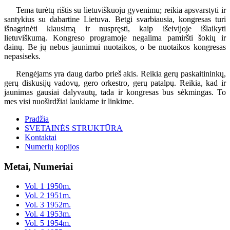
Tema turėtų rištis su lietuviškuoju gyvenimu; reikia apsvarstyti ir
santykius su dabartine Lietuva. Betgi svarbiausia, kongresas turi
išnagrinėti klausimą ir nuspręsti, kaip išeivijoje išlaikyti
lietuviškumą. Kongreso programoje negalima pamiršti šokių ir
dainų. Be jų nebus jaunimui nuotaikos, o be nuotaikos kongresas
nepasiseks.
Rengėjams yra daug darbo prieš akis. Reikia gerų paskaitininkų,
gerų diskusijų vadovų, gero orkestro, gerų patalpų. Reikia, kad ir
jaunimas gausiai dalyvautų, tada ir kongresas bus sėkmingas. To
mes visi nuoširdžiai laukiame ir linkime.
Pradžia
SVETAINĖS STRUKTŪRA
Kontaktai
Numerių kopijos
Metai, Numeriai
Vol. 1 1950m.
Vol. 2 1951m.
Vol. 3 1952m.
Vol. 4 1953m.
Vol. 5 1954m.