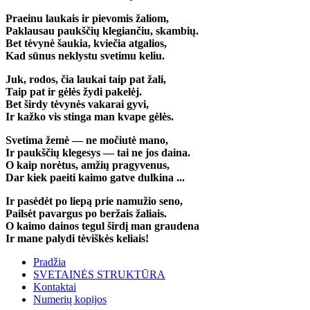
Praeinu laukais ir pievomis žaliom,
Paklausau paukščių klegiančiu, skambių.
Bet tėvynė šaukia, kviečia atgalios,
Kad sūnus neklystu svetimu keliu.
Juk, rodos, čia laukai taip pat žali,
Taip pat ir gėlės žydi pakelėj.
Bet širdy tėvynės vakarai gyvi,
Ir kažko vis stinga man kvape gėlės.
Svetima žemė — ne močiutė mano,
Ir paukščių klegesys — tai ne jos daina.
O kaip norėtus, amžių pragyvenus,
Dar kiek paeiti kaimo gatve dulkina ...
Ir pasėdėt po liepą prie namužio seno,
Pailsėt pavargus po beržais žaliais.
O kaimo dainos tegul širdį man graudena
Ir mane palydi tėviškės keliais!
Pradžia
SVETAINĖS STRUKTŪRA
Kontaktai
Numerių kopijos