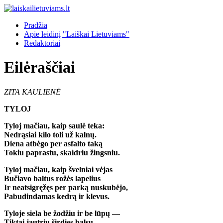
Pradžia
Apie leidinį "Laiškai Lietuviams"
Redaktoriai
Eilėraščiai
ZITA KAULIENĖ
TYLOJ
Tyloj mačiau, kaip saulė teka:
Nedrąsiai kilo toli už kalnų.
Diena atbėgo per asfalto taką
Tokiu paprastu, skaidriu žingsniu.
Tyloj mačiau, kaip švelniai vėjas
Bučiavo baltus rožės lapelius
Ir neatsigręžęs per parką nuskubėjo,
Pabudindamas kedrą ir klevus.
Tyloje siela be žodžiu ir be lūpų —
Tiktai jautriu širdies balsu