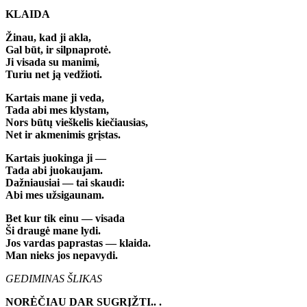
KLAIDA
Žinau, kad ji akla,
Gal būt, ir silpnaprotė.
Ji visada su manimi,
Turiu net ją vedžioti.
Kartais mane ji veda,
Tada abi mes klystam,
Nors būtų vieškelis kiečiausias,
Net ir akmenimis grįstas.
Kartais juokinga ji —
Tada abi juokaujam.
Dažniausiai — tai skaudi:
Abi mes užsigaunam.
Bet kur tik einu — visada
Ši draugė mane lydi.
Jos vardas paprastas — klaida.
Man nieks jos nepavydi.
GEDIMINAS ŠLIKAS
NORĖČIAU DAR SUGRĮŽTI.. .