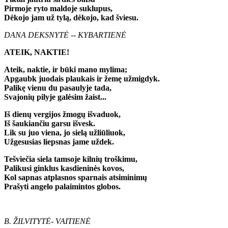
Pirmoje ryto maldoje suklupus,
Dėkojo jam už tylą, dėkojo, kad šviesu.
DANA DEKSNYTĖ -
-
KYBARTIENĖ
ATEIK, NAKTIE!
Ateik, naktie, ir būki mano mylima;
Apgaubk juodais plaukais ir žemę užmigdyk.
Palikę vienu du pasaulyje tada,
Svajonių pilyje galėsim žaist...
Iš dienų vergijos žmogų išvaduok,
Iš šaukiančiu garsu išvesk.
Lik su juo viena, jo sielą užliūliuok,
Užgesusias liepsnas jame uždek.
Tešviečia siela tamsoje kilnių troškimu,
Palikusi ginklus kasdieninės kovos,
Kol sapnas atplasnos sparnais atsiminimų
Prašyti angelo palaimintos globos.
B. ŽILVITYTĖ
-
VAITIENĖ