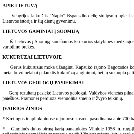
APIE LIETUVĄ
Vengrijos laikraštis "Naplo” išspausdino eilę straipsnių apie Lietu
Lietuvos istorija ir šių dienų gyvenimu.
LIETUVOS GAMINIAI Į SUOMIJĄ
Iš Lietuvos į Suomiją siunčiamos kai kurios statybinės medžiagos, įran
vartojimo prekės.
KUKURŪZAI LIETUVOJE
Gerus kukurūzus moka užauginti Kapsuko rajono Bagotosios kolūkio ž
metai buvo nelabai palankūs kukurūzų auginimui, bet jų sukaupta patir
LIETUVOS GEOLOGŲ PASIEKIMAI
Gerų rezultatų pasiekė Lietuvos geologai. Valdybos vienetas pilna
paieškos. Pramonei perduota vienuolika smėlio ir žvyro telkinių.
ĮVAIRIOS ŽINIOS
* Kretingos ir aplinkiniuose rajonuose kasmet pasodinama apie 700 h
* Gamtinės dujos pirmą kartą panaudotos Vilniuje 1956 m. rugpjūči