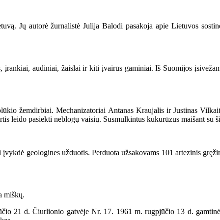
vą. Jų autorė žurnalistė Julija Balodi pasakoja apie Lietuvos sostinę
kiai, audiniai, žaislai ir kiti įvairūs gaminiai. Iš Suomijos įsivežama
emdirbiai. Mechanizatoriai Antanas Kraujalis ir Justinas Vilkaitis p
tis leido pasiekti neblogų vaisių. Susmulkintus kukurūzus maišant su š
i įvykdė geologines užduotis. Perduota užsakovams 101 artezinis gręž
a miškų.
o 21 d. Čiurlionio gatvėje Nr. 17. 1961 m. rugpjūčio 13 d. gamtinė