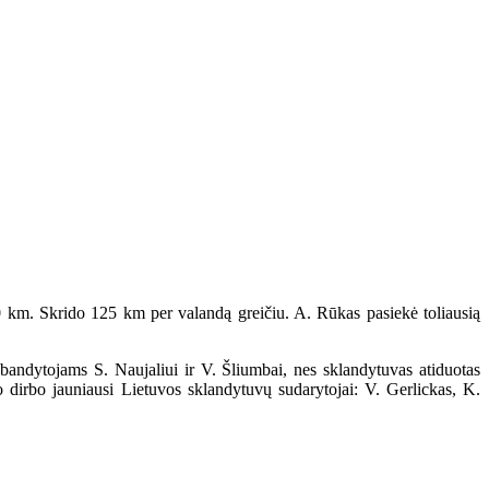
m. Skrido 125 km per valandą greičiu. A. Rūkas pasiekė toliausią
andytojams S. Naujaliui ir V. Šliumbai, nes sklandytuvas atiduotas
dirbo jauniausi Lietuvos sklandytuvų sudarytojai: V. Gerlickas, K.