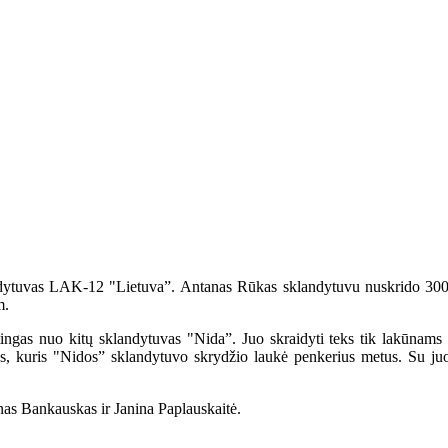
tuvas LAK-12 "Lietuva”. Antanas Rūkas sklandytuvu nuskrido 300 k
m.
ngas nuo kitų sklandytuvas "Nida”. Juo skraidyti teks tik lakūnams b
, kuris "Nidos” sklandytuvo skrydžio laukė penkerius metus. Su juo 
as Bankauskas ir Janina Paplauskaitė.