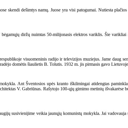
se skendi dešimtys namų. Juose yra visi patogumai. Nutiesta plačios a
amųjų diržų nuimtas 50-milijonasis elektros variklis. Šie varikliai 
publikoje visuomeninis radijo ir televizijos muziejus. Jame daug senų i
 pradėjo domėtis šiaulietis B. Tolutis. 1932 m. jis pirmasis gavo Lietuvoj
ykla. Ant Šventosios upės kranto iškilmingai atidengtas paminklas 
 architektas V. Gabriūnas. Rašytojo 100-ųjų gimimo metinių išvakarėse b
gijų susivienijime veikia jaunųjų komunistų mokykla. Jai vadovauja su