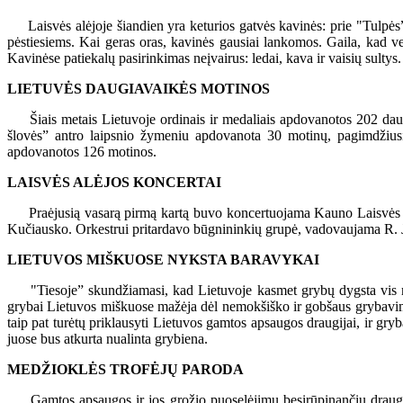
Laisvės alėjoje šiandien yra keturios gatvės kavinės: prie "Tulpės” 
pėstiesiems. Kai geras oras, kavinės gausiai lankomos. Gaila, kad vei
Kavinėse patiekalų pasirinkimas neįvairus: ledai, kava ir vaisių sultys.
LIETUVĖS DAUGIAVAIKĖS MOTINOS
Šiais metais Lietuvoje ordinais ir medaliais apdovanotos 202 daug
šlovės” antro laipsnio žymeniu apdovanota 30 motinų, pagimdžiusi
apdovanotos 126 motinos.
LAISVĖS ALĖJOS KONCERTAI
Praėjusią vasarą pirmą kartą buvo koncertuojama Kauno Laisvės a
Kučiausko. Orkestrui pritardavo būgnininkių grupė, vadovaujama R. Ja
LIETUVOS MIŠKUOSE NYKSTA BARAVYKAI
"Tiesoje” skundžiamasi, kad Lietuvoje kasmet grybų dygsta vis mažia
grybai Lietuvos miškuose mažėja dėl nemokšiško ir gobšaus grybavimo
taip pat turėtų priklausyti Lietuvos gamtos apsaugos draugijai, ir gryba
juose bus atkurta nualinta grybiena.
MEDŽIOKLĖS TROFĖJŲ PARODA
Gamtos apsaugos ir jos grožio puoselėjimu besirūpinančių draugijų 