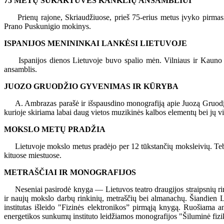
75 METŲ SUKAKTUVĖS KANKLIŲ ANSAMBLIUI
Prienų rajone, Skriaudžiuose, prieš 75-erius metus įvyko pirmasi
Prano Puskunigio mokinys.
ISPANIJOS MENININKAI LANKĖSI LIETUVOJE
Ispanijos dienos Lietuvoje buvo spalio mėn. Vilniaus ir Kauno muz
ansamblis.
JUOZO GRUODŽIO GYVENIMAS IR KŪRYBA
A. Ambrazas parašė ir išspausdino monografiją apie Juozą Gruodį. On
kurioje skiriama labai daug vietos muzikinės kalbos elementų bei jų v
MOKSLO METŲ PRADŽIA
Lietuvoje mokslo metus pradėjo per 12 tūkstančių moksleivių. Tebe
kituose miestuose.
METRAŠČIAI IR MONOGRAFIJOS
Neseniai pasirodė knyga — Lietuvos teatro draugijos straipsnių rink
ir naujų mokslo darbų rinkinių, metraščių bei almanachų. Šiandien
institutas išleido "Fizinės elektronikos” pirmąją knygą. Ruošiama
energetikos sunkumų instituto leidžiamos monografijos "Šiluminė fizi