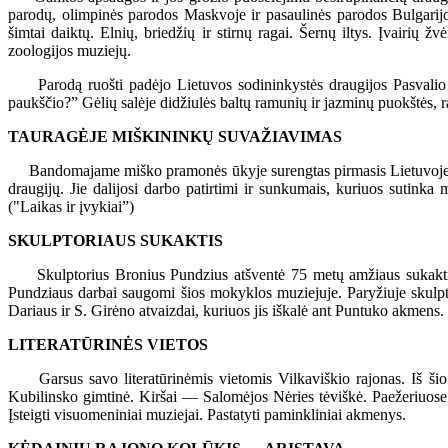
parodų, olimpinės parodos Maskvoje ir pasaulinės parodos Bulgarijoj
šimtai daiktų. Elnių, briedžių ir stirnų ragai. Šernų iltys. Įvairių 
zoologijos muziejų.
Parodą ruošti padėjo Lietuvos sodininkystės draugijos Pasvalio sky
paukščio?” Gėlių salėje didžiulės baltų ramunių ir jazminų puokštės, ra
TAURAGĖJE MIŠKININKŲ SUVAŽIAVIMAS
Bandomajame miško pramonės ūkyje surengtas pirmasis Lietuvoje miš
draugijų. Jie dalijosi darbo patirtimi ir sunkumais, kuriuos sutink
("Laikas ir įvykiai”)
SKULPTORIAUS SUKAKTIS
Skulptorius Bronius Pundzius atšventė 75 metų amžiaus sukaktį. 
Pundziaus darbai saugomi šios mokyklos muziejuje. Paryžiuje skulp
Dariaus ir S. Girėno atvaizdai, kuriuos jis iškalė ant Puntuko akmens.
LITERATŪRINĖS VIETOS
Garsus savo literatūrinėmis vietomis Vilkaviškio rajonas. Iš ši
Kubilinsko gimtinė. Kiršai — Salomėjos Nėries tėviškė. Paežeriuose
Įsteigti visuomeniniai muziejai. Pastatyti paminkliniai akmenys.