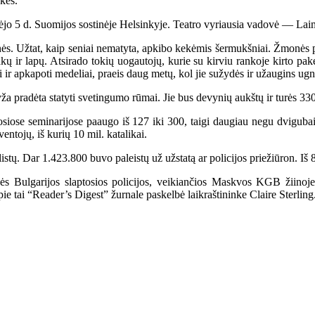
nkes.
ėjo 5 d. Suomijos sostinėje Helsinkyje. Teatro vyriausia vadovė — Lai
ės. Užtat, kaip seniai nematyta, apkibo kekėmis šermukšniai. Žmonės p
ų ir lapų. Atsirado tokių uogautojų, kurie su kirviu rankoje kirto pa
i ir apkapoti medeliai, praeis daug metų, kol jie sužydės ir užaugins ug
a pradėta statyti svetingumo rūmai. Jie bus devynių aukštų ir turės 3
osiose seminarijose paaugo iš 127 iki 300, taigi daugiau negu dviguba
entojų, iš kurių 10 mil. katalikai.
 Dar 1.423.800 buvo paleistų už užstatą ar policijos priežiūron. Iš 83
lgarijos slaptosios policijos, veikiančios Maskvos KGB žiinoje, t
e tai “Reader’s Digest” žurnale paskelbė laikraštininke Claire Sterling