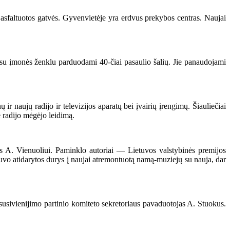
sfaltuotos gatvės. Gyvenvietėje yra erdvus prekybos centras. Naujai
su įmonės ženklu parduodami 40-čiai pasaulio šalių. Jie panaudojami
r naujų radijo ir televizijos aparatų bei įvairių įrengimų. Šiauliečiai
e radijo mėgėjo leidimą.
A. Vienuoliui. Paminklo autoriai — Lietuvos valstybinės premijos
uvo atidarytos durys į naujai atremontuotą namą-muziejų su nauja, dar
sivienijimo partinio komiteto sekretoriaus pavaduotojas A. Stuokus.