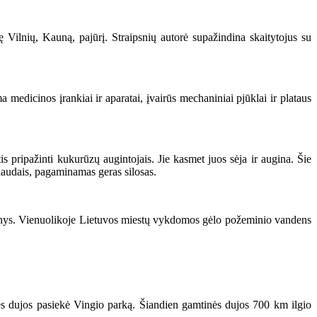
 Vilnių, Kauną, pajūrį. Straipsnių autorė supažindina skaitytojus su
 medicinos įrankiai ir aparatai, įvairūs mechaniniai pjūklai ir plataus
ripažinti kukurūzų augintojais. Jie kasmet juos sėja ir augina. Šie
iaudais, pagaminamas geras silosas.
inys. Vienuolikoje Lietuvos miestų vykdomos gėlo požeminio vandens
s dujos pasiekė Vingio parką. Šiandien gamtinės dujos 700 km ilgio