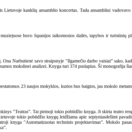
s Lietuvoje kanklių ansamblio koncertas. Tada ansambliui vadovavo 
iejuose buvo Ispanijos taikomosios dailės, tapybos ir turistinių pla
a Narbutienė savo straipsnyje "Ilgamečio darbo vaisiai” sako, kad ta
isumos mokslinei analizei. Knyga turi 374 puslapius. Ši monografija ši
statomos 23 naujos mokyklos, kurios bus baigtos, jau mokslo metams 
inys "Teatras”. Tai pirmoji tokio pobūdžio knyga. Ji skirta teatro re
 Lietuvoje tokio pobūdžio knygų leidžiama apie septyniasdešimt pava
 antroji knyga "Automatizuotas techninis projektavimas”. Mokslo pasa
ka”.