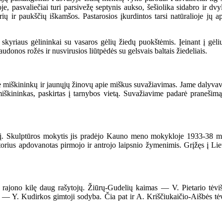
e, pasvaliečiai turi parsivežę septynis aukso, šešiolika sidabro ir 
žvėrių ir paukščių iškamšos. Pastarosios įkurdintos tarsi natūralioje j
riaus gėlininkai su vasaros gėlių žiedų puokštėmis. Įeinant į gėlių
udonos rožės ir nusvirusios liūtpėdės su gelsvais baltais žiedeliais.
kininkų ir jaunųjų žinovų apie miškus suvažiavimas. Jame dalyvavo b
a miškininkas, paskirtas į tarnybos vietą. Suvažiavime padarė praneš
Skulptūros mokytis jis pradėjo Kauno meno mokykloje 1933-38 m. P
torius apdovanotas pirmojo ir antrojo laipsnio žymenimis. Grįžęs į 
o rajono kilę daug rašytojų. Žiūrų-Gudelių kaimas — V. Pietario tė
 — Y. Kudirkos gimtoji sodyba. Čia pat ir A. Kriščiukaičio-Aišbės tėv