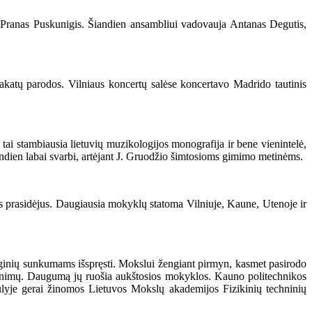
Pranas Puskunigis. Šiandien ansambliui vadovauja Antanas Degutis,
katų parodos. Vilniaus koncertų salėse koncertavo Madrido tautinis
i stambiausia lietuvių muzikologijos monografija ir bene vienintelė,
andien labai svarbi, artėjant J. Gruodžio šimtosioms gimimo metinėms.
prasidėjus. Daugiausia mokyklų statoma Vilniuje, Kaune, Utenoje ir
nginių sunkumams išspręsti. Mokslui žengiant pirmyn, kasmet pasirodo
dinimų. Daugumą jų ruošia aukštosios mokyklos. Kauno politechnikos
ulyje gerai žinomos Lietuvos Mokslų akademijos Fizikinių techninių