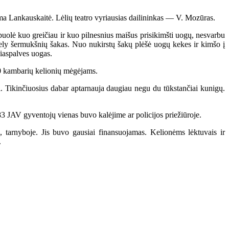
ma Lankauskaitė. Lėlių teatro vyriausias dailininkas — V. Mozūras.
uolė kuo greičiau ir kuo pilnesnius maišus prisikimšti uogų, nesvarbu
kely šermukšnių šakas. Nuo nukirstų šakų plėšė uogų kekes ir kimšo į
niaspalves uogas.
30 kambarių kelionių mėgėjams.
i. Tikinčiuosius dabar aptarnauja daugiau negu du tūkstančiai kunigų.
 JAV gyventojų vienas buvo kalėjime ar policijos priežiūroje.
arnyboje. Jis buvo gausiai finansuojamas. Kelionėms lėktuvais ir
.