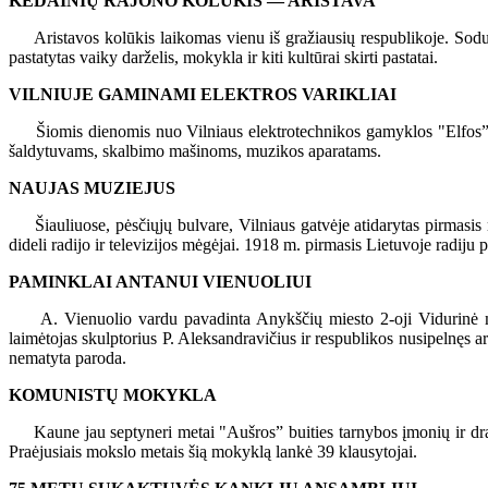
KĖDAINIŲ RAJONO KOLŪKIS — ARISTAVA
Aristavos kolūkis laikomas vienu iš gražiausių respublikoje. Soduo
pastatytas vaiky darželis, mokykla ir kiti kultūrai skirti pastatai.
VILNIUJE GAMINAMI ELEKTROS VARIKLIAI
Šiomis dienomis nuo Vilniaus elektrotechnikos gamyklos "Elfos” bėg
šaldytuvams, skalbimo mašinoms, muzikos aparatams.
NAUJAS MUZIEJUS
Šiauliuose, pėsčiųjų bulvare, Vilniaus gatvėje atidarytas pirmasis res
dideli radijo ir televizijos mėgėjai. 1918 m. pirmasis Lietuvoje radiju
PAMINKLAI ANTANUI VIENUOLIUI
A. Vienuolio vardu pavadinta Anykščių miesto 2-oji Vidurinė mok
laimėtojas skulptorius P. Aleksandravičius ir respublikos nusipelnęs
nematyta paroda.
KOMUNISTŲ MOKYKLA
Kaune jau septyneri metai "Aušros” buities tarnybos įmonių ir drau
Praėjusiais mokslo metais šią mokyklą lankė 39 klausytojai.