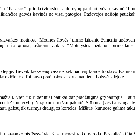
ir "Pasakos”, prie ketvirtosios saldumynų parduotuvės ir kavinė "Laumė”
kiančios gatvės kavinės ne visai patogios. Padavėjos nešioja patiekalus
iavaikės motinos. "Motinos šlovės” pirmo laipsnio žymeniu apdovano
ų ir išauginusių aštuonis vaikus. "Motinystės medaliu” pirmo laips
lėjoje. Beveik kiekvieną vasaros sekmadienį koncertuodavo Kauno mi
sevičienės. Tai buvo praėjusios vasaros naujiena Laisvės alėjoje.
u. Vien tik rudeniniai baltikai dar pradžiugina grybautojus. Taurieji
. Ieškant grybų išdrąskoma miško paklotė. Siūloma įvesti apsaugą. Medž
uti galėtų tik turintys draugijos korteles. Miškus, kuriuose galima atkur
pastangomis Pasvalyje ištisą mėnesį vyko paroda. Pasvaliečiai lig ši