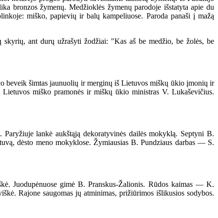
dvylika bronzos žymenų. Medžioklės žymenų parodoje išstatyta apie du
ų aplinkoje: miško, papievių ir balų kampeliuose. Paroda panaši į mažą
 skyrių, ant durų užrašyti žodžiai: "Kas aš be medžio, be žolės, be
eveik šimtas jaunuolių ir merginų iš Lietuvos miškų ūkio įmonių ir
imą Lietuvos miško pramonės ir miškų ūkio ministras V. Lukaševičius.
aryžiuje lankė aukštąją dekoratyvinės dailės mokyklą. Septyni B.
Lietuvą, dėsto meno mokyklose. Žymiausias B. Pundziaus darbas — S.
viškė. Juodupėnuose gimė B. Pranskus-Žalionis. Rūdos kaimas — K.
iškė. Rajone saugomas jų atminimas, prižiūrimos išlikusios sodybos.