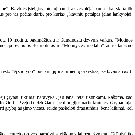
. Kavinės įsteigtos, atnaujinant Laisvės alėją, kuri dabar skirta tik
 pro tas pačias duris, pro kurias į kavinių patalpas įeina lankytojai.
ta 10 motinų, pagimdžiusių ir išauginusių devynis vaikus. "Motinos
nio apdovanotos 36 motinos ir "Motinystės medaliu” antro laipsnio
esto "Ąžuolyno” pučiamųjų instrumentų orkestras, vadovaujamas J.
 grybai, tikriniai baravykai, jau labai retai užtinkami. Rašoma, kad
ioti ir žvejoti neleidžiama be draugijos nario kortelės. Grybautojai
ti grybų augimo vietas, reikia paskelbti draustiniais, bent laikinai, kol
ol neturėjo progos parodyti saviškiams laimėtų žymenų. Iš Pabaltijo