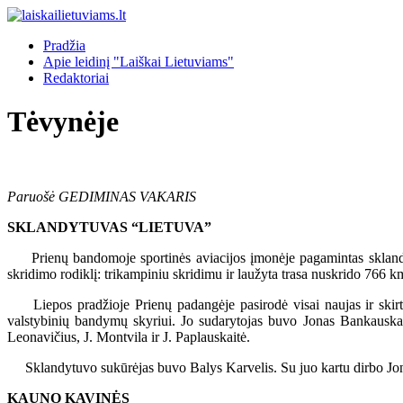
Pradžia
Apie leidinį "Laiškai Lietuviams"
Redaktoriai
Tėvynėje
Paruošė GEDIMINAS VAKARIS
SKLANDYTUVAS “LIETUVA”
Prienų bandomoje sportinės aviacijos įmonėje pagamintas sklandy
skridimo rodiklį: trikampiniu skridimu ir laužyta trasa nuskrido 766 k
Liepos pradžioje Prienų padangėje pasirodė visai naujas ir skirti
valstybinių bandymų skyriui. Jo sudarytojas buvo Jonas Bankauskas
Leonavičius, J. Montvila ir J. Paplauskaitė.
Sklandytuvo sukūrėjas buvo Balys Karvelis. Su juo kartu dirbo Jon
KAUNO KAVINĖS