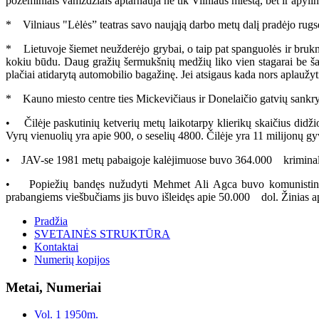
požeminiais vamzdžiais aptarnauja ne tik Vilniaus miestą, bet ir apyli
* Vilniaus "Lėlės” teatras savo naująją darbo metų dalį pradėjo rugs
* Lietuvoje šiemet neužderėjo grybai, o taip pat spanguolės ir brukn
kokiu būdu. Daug gražių šermukšnių medžių liko vien stagarai be šak
plačiai atidarytą automobilio bagažinę. Jei atsigaus kada nors aplaužyt
* Kauno miesto centre ties Mickevičiaus ir Donelaičio gatvių sankryž
• Čilėje paskutinių ketverių metų laikotarpy klierikų skaičius didži
Vyrų vienuolių yra apie 900, o seselių 4800. Čilėje yra 11 milijonų gyv
• JAV-se 1981 metų pabaigoje kalėjimuose buvo 364.000 kriminalistų.
• Popiežių bandęs nužudyti Mehmet Ali Agca buvo komunistinės Bu
prabangiems viešbučiams jis buvo išleidęs apie 50.000 dol. Žinias api
Pradžia
SVETAINĖS STRUKTŪRA
Kontaktai
Numerių kopijos
Metai, Numeriai
Vol. 1 1950m.