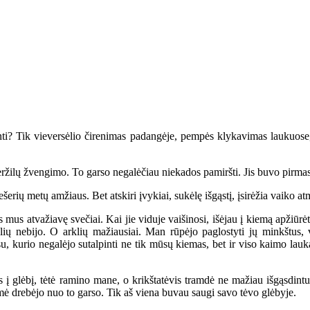
ti? Tik vieversėlio čirenimas padangėje, pempės klykavimas laukuose,
ržilų žvengimo. To garso negalėčiau niekados pamiršti. Jis buvo pirmas
rių metų amžiaus. Bet atskiri įvykiai, sukėlę išgąstį, įsirėžia vaiko a
us atvažiavę svečiai. Kai jie viduje vaišinosi, išėjau į kiemą apžiūrė
 nebijo. O arklių mažiausiai. Man rūpėjo paglostyti jų minkštus, vi
u, kurio negalėjo sutalpinti ne tik mūsų kiemas, bet ir viso kaimo lau
 glėbį, tėtė ramino mane, o krikštatėvis tramdė ne mažiau išgąsdintus 
emė drebėjo nuo to garso. Tik aš viena buvau saugi savo tėvo glėbyje.