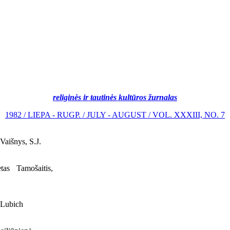
religinės ir tautinės kultūros žurnalas
1982 / LIEPA - RUGP. / JULY - AUGUST / VOL. XXXIII, NO. 7
Vaišnys, S.J.
as Tamošaitis,
 Lubich