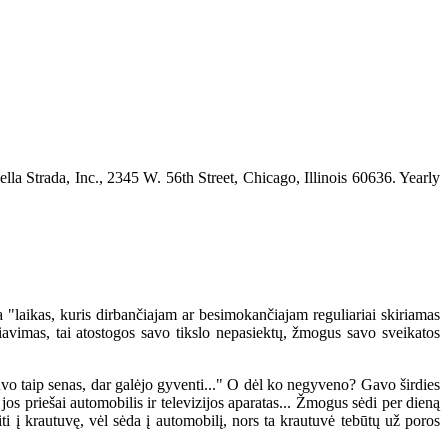
 Strada, Inc., 2345 W. 56th Street, Chicago, Illinois 60636. Yearly
 "laikas, kuris dirbančiajam ar besimokančiajam reguliariai skiriamas
niavimas, tai atostogos savo tikslo nepasiektų, žmogus savo sveikatos
o taip senas, dar galėjo gyventi..." O dėl ko negyveno? Gavo širdies
jos priešai automobilis ir televizijos aparatas... Žmogus sėdi per dieną
iti į krautuvę, vėl sėda į automobilį, nors ta krautuvė tebūtų už poros