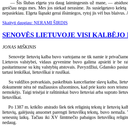
— Šis šlubas elgeta yra daug laimingesnis už mane, — atsiduso Au
greičiau negu mes. Mes jos niekad nerasime. Jis susielgetavo keletą s
nepasiekiau. Elgeta šiąnakt gerai išsimiegos, rytoj jis vėl bus blaivus.
Skaityti daugiau: NERAMI ŠIRDIS
SENOVĖS LIETUVOJE VISI KALBĖJO 
JONAS MIŠKINIS
Senovėje lietuvių kalba buvo vartojama ne tik namie ir privačiame g
Lietuvos valstybei, vidaus gyvenime buvo galima apsieiti ir be ra
pasitarimuose su kitų valstybių atstovais. Pavyzdžiui, Gdansko pasiu
tartasi lenkiškai, lietuviškai ir rusiškai.
Su valdžios potvarkiais, paskelbtais kanceliarine slavų kalba, lietu
dokumente nėra nė mažiausios užuominos, kad prie kurio nors teismo ar 
nemokėjo. Taigi teisėjai ir raštininkai buvo lietuviai arba suprato liet
lietuviškai.
Po 1387 m. krikšto atsirado šiek tiek religinių tekstų ir lietuvių kal
lietuvių, galėjusių anuomet parengti lietuviškų tekstų, buvo nemaža. 
senesnių laikų. Tačiau iki XV šimtmečio pabaigos lietuviškų religin
nedaug.