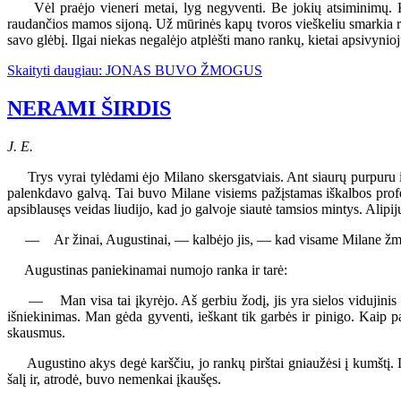
Vėl praėjo vieneri metai, lyg negyventi. Be jokių atsiminimų. Kitą
raudančios mamos sijoną. Už mūrinės kapų tvoros vieškeliu smarkia r
savo glėbį. Ilgai niekas negalėjo atplėšti mano rankų, kietai apsivynioj
Skaityti daugiau: JONAS BUVO ŽMOGUS
NERAMI ŠIRDIS
J. E.
Trys vyrai tylėdami ėjo Milano skersgatviais. Ant siaurų purpuru išs
palenkdavo galvą. Tai buvo Milane visiems pažįstamas iškalbos profeso
apsiblausęs veidas liudijo, kad jo galvoje siautė tamsios mintys. Alip
— Ar žinai, Augustinai, — kalbėjo jis, — kad visame Milane žmonės t
Augustinas paniekinamai numojo ranka ir tarė:
— Man visa tai įkyrėjo. Aš gerbiu žodį, jis yra sielos vidujinis bal
išniekinimas. Man gėda gyventi, ieškant tik garbės ir pinigo. Kaip p
skausmus.
Augustino akys degė karščiu, jo rankų pirštai gniaužėsi į kumštį. D
šalį ir, atrodė, buvo nemenkai įkaušęs.