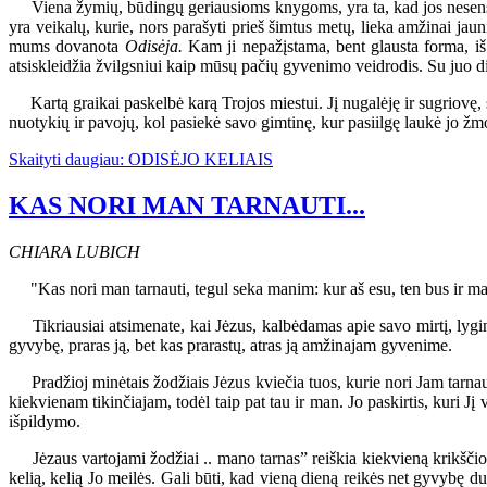
Viena žymių, būdingų geriausioms knygoms, yra ta, kad jos nesensta,
yra veikalų, kurie, nors parašyti prieš šimtus metų, lieka amžinai ja
mums dovanota
Odisėja.
Kam ji nepažįstama, bent glausta forma, i
atsiskleidžia žvilgsniui kaip mūsų pačių gyvenimo veidrodis. Su juo d
Kartą graikai paskelbė karą Trojos miestui. Jį nugalėję ir sugriovę, s
nuotykių ir pavojų, kol pasiekė savo gimtinę, kur pasiilgę laukė jo žm
Skaityti daugiau: ODISĖJO KELIAIS
KAS NORI MAN TARNAUTI...
CHIARA LUBICH
"Kas nori man tarnauti, tegul seka manim: kur aš esu, ten bus ir ma
Tikriausiai atsimenate, kai Jėzus, kalbėdamas apie savo mirtį, lygino
gyvybę, praras ją, bet kas prarastų, atras ją amžinajam gyvenime.
Pradžioj minėtais žodžiais Jėzus kviečia tuos, kurie nori Jam tarnauti,
kiekvienam tikinčiajam, todėl taip pat tau ir man. Jo paskirtis, kuri Jį
išpildymo.
Jėzaus vartojami žodžiai .. mano tarnas” reiškia kiekvieną krikščionį 
kelią, kelią Jo meilės. Gali būti, kad vieną dieną reikės net gyvybę du