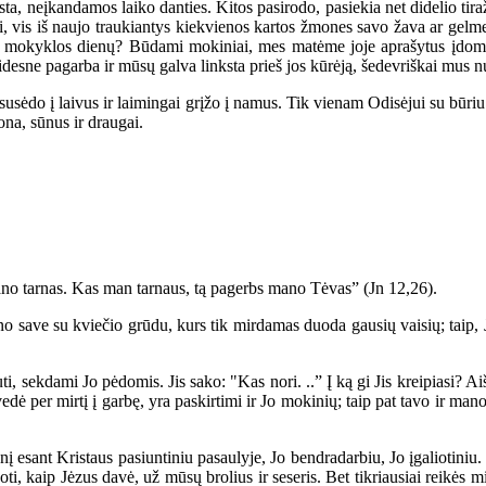
 neįkandamos laiko danties. Kitos pasirodo, pasiekia net didelio tiraž
uni, vis iš naujo traukiantys kiekvienos kartos žmones savo žava ar gelm
š mokyklos dienų? Būdami mokiniai, mes matėme joje aprašytus įdomi
idesne pagarba ir mūsų galva linksta prieš jos kūrėją, šedevriškai mus
usėdo į laivus ir laimingai grįžo į namus. Tik vienam Odisėjui su būriu k
ona, sūnus ir draugai.
no tarnas. Kas man tarnaus, tą pagerbs mano Tėvas” (Jn 12,26).
 save su kviečio grūdu, kurs tik mirdamas duoda gausių vaisių; taip, J
 sekdami Jo pėdomis. Jis sako: "Kas nori. ..” Į ką gi Jis kreipiasi? Aišk
 vedė per mirtį į garbę, yra paskirtimi ir Jo mokinių; taip pat tavo ir m
esant Kristaus pasiuntiniu pasaulyje, Jo bendradarbiu, Jo įgaliotiniu. K
oti, kaip Jėzus davė, už mūsų brolius ir seseris. Bet tikriausiai reikės m