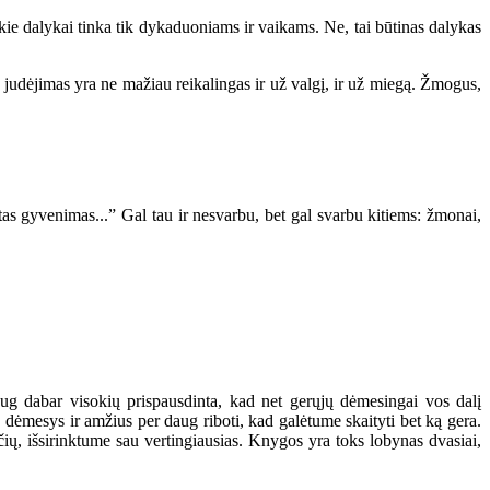
okie dalykai tinka tik dykaduoniams ir vaikams. Ne, tai būtinas dalykas
k judėjimas yra ne mažiau reikalingas ir už valgį, ir už miegą. Žmogus,
as gyvenimas...” Gal tau ir nesvarbu, bet gal svarbu kitiems: žmonai,
aug dabar visokių prispausdinta, kad net gerųjų dėmesingai vos dalį
, dėmesys ir amžius per daug riboti, kad galėtume skaityti bet ką gera.
čių, išsirinktume sau vertingiausias. Knygos yra toks lobynas dvasiai,