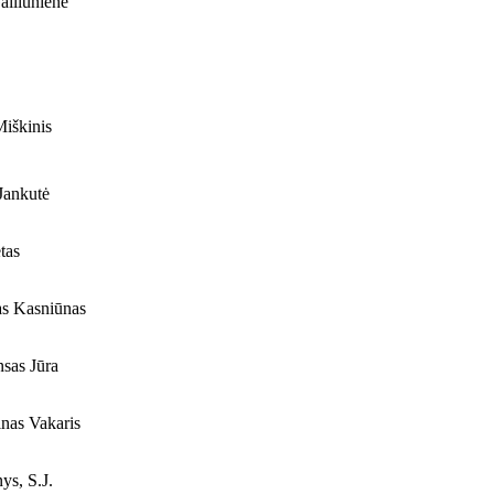
iliūnienė
iškinis
Jankutė
tas
s Kasniūnas
sas Jūra
nas Vakaris
ys, S.J.