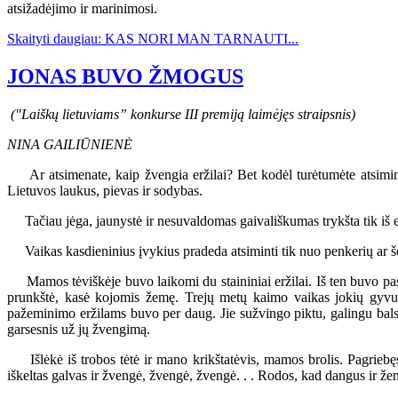
atsižadėjimo ir marinimosi.
Skaityti daugiau: KAS NORI MAN TARNAUTI...
JONAS BUVO ŽMOGUS
("Laiškų lietuviams” konkurse III premiją laimėjęs straipsnis)
NINA GAILIŪNIENĖ
Ar atsimenate, kaip žvengia eržilai? Bet kodėl turėtumėte atsimin
Lietuvos laukus, pievas ir sodybas.
Tačiau jėga, jaunystė ir nesuvaldomas gaivališkumas trykšta tik iš e
Vaikas kasdieninius įvykius pradeda atsiminti tik nuo penkerių ar šeše
Mamos tėviškėje buvo laikomi du staininiai eržilai. Iš ten buvo pas m
prunkštė, kasė kojomis žemę. Trejų metų kaimo vaikas jokių gyvulių
pažeminimo eržilams buvo per daug. Jie sužvingo piktu, galingu bals
garsesnis už jų žvengimą.
Išlėkė iš trobos tėtė ir mano krikštatėvis, mamos brolis. Pagriebęs į
iškeltas galvas ir žvengė, žvengė, žvengė. . . Rodos, kad dangus ir ž