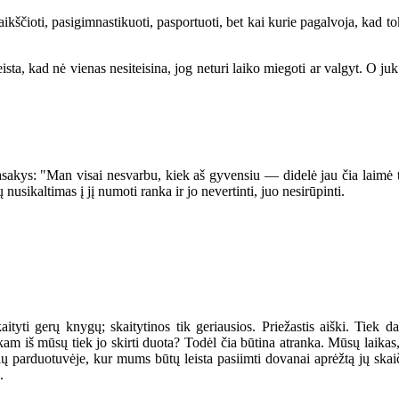
kščioti, pasigimnastikuoti, pasportuoti, bet kai kurie pagalvoja, kad t
sta, kad nė vienas nesiteisina, jog neturi laiko miegoti ar valgyt. O ju
sakys: "Man visai nesvarbu, kiek aš gyvensiu — didelė jau čia laimė t
ikaltimas į jį numoti ranka ir jo nevertinti, juo nesirūpinti.
ti gerų knygų; skaitytinos tik geriausios. Priežastis aiški. Tiek d
kam iš mūsų tiek jo skirti duota? Todėl čia būtina atranka. Mūsų laikas
bių parduotuvėje, kur mums būtų leista pasiimti dovanai aprėžtą jų skai
.