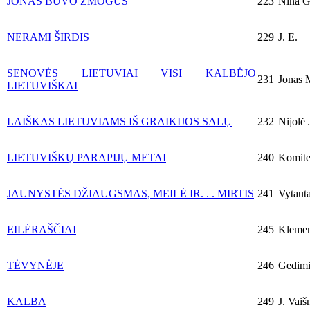
JONAS BUVO ŽMOGUS
223
Nina Ga
NERAMI ŠIRDIS
229
J. E.
SENOVĖS LIETUVIAI VISI KALBĖJO
231
Jonas M
LIETUVIŠKAI
LAIŠKAS LIETUVIAMS IŠ GRAIKIJOS SALŲ
232
Nijolė 
LIETUVIŠKŲ PARAPIJŲ METAI
240
Komite
JAUNYSTĖS DŽIAUGSMAS, MEILĖ IR. . . MIRTIS
241
Vytauta
EILĖRAŠČIAI
245
Klemen
TĖVYNĖJE
246
Gedimi
KALBA
249
J. Vaišn