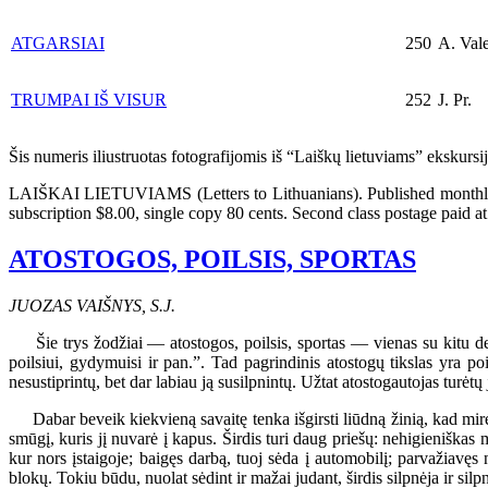
ATGARSIAI
250
A. Vale
TRUMPAI IŠ VISUR
252
J. Pr.
Šis numeris iliustruotas fotografijomis iš “Laiškų lietuviams” ekskurs
LAIŠKAI LIETUVIAMS (Letters to Lithuanians). Published monthly exc
subscription $8.00, single copy 80 cents. Second class postage paid at 
ATOSTOGOS, POILSIS, SPORTAS
JUOZAS VAIŠNYS, S.J.
Šie trys žodžiai — atostogos, poilsis, sportas — vienas su kitu de
poilsiui, gydymuisi ir pan.”. Tad pagrindinis atostogų tikslas yra p
nesustiprintų, bet dar labiau ją susilpnintų. Užtat atostogautojas turėtų 
Dabar beveik kiekvieną savaitę tenka išgirsti liūdną žinią, kad mir
smūgį, kuris jį nuvarė į kapus. Širdis turi daug priešų: nehigieniškas 
kur nors įstaigoje; baigęs darbą, tuoj sėda į automobilį; parvažiavęs 
blokų. Tokiu būdu, nuolat sėdint ir mažai judant, širdis silpnėja ir silpnė