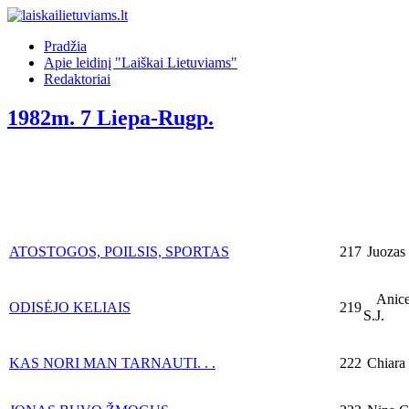
Pradžia
Apie leidinį "Laiškai Lietuviams"
Redaktoriai
1982m. 7 Liepa-Rugp.
ATOSTOGOS, POILSIS, SPORTAS
217
Juozas 
Anicet
ODISĖJO KELIAIS
219
S.J.
KAS NORI MAN TARNAUTI. . .
222
Chiara