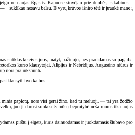
igu ne naujas išgąstis. Kapuose stovėjau prie duobės, įsikabinusi į
 suklikau nesavu balsu. Iš vyrų krūvos išniro tėtė ir įtraukė mane į
as sutiktas keleivis juos, matyt, pažinojo, nes praeidamas su pagarba
torikos kurso klausytojai, Alipijus ir Nebridijus. Augustino niūrus ir
ip nors pralinksminti.
asiklausyti tavo kalbos.
minia paplotų, nors visi gerai žino, kad tu meluoji, — tai yra žodžio
tą velku, juo ji darosi sunkesnė: mūsų beprotybė neša mums tik naujus
ydamas pirštu į elgetą, kuris dainuodamas ir juokdamasis šlubavo pro