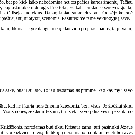
o, bet po kiek laiko nebedomina net tos pačios kartos žmonių. Tačiau
e, paprastai abiem drauge. Prie tokių veikalų priklauso senovės graikų
us Odisėjo nuotykius. Dabar, labiau subrendus, ana Odisėjo kelionė
 nupiešusį anų nuotykių scenomis. Pažiūrėkime tame veidrodyje į save.
arių likimas skyrė daugel metų klaidžioti po jūras marias, tarp įvairių
is sakė, bus ir su Juo. Toliau tęsdamas Jis priminė, kad kas myli savo
u, kad ne į kurią nors žmonių kategoriją, bet į visus. Jo žodžiai skirti
ano. Visi žmonės, sekdami Jėzumi, turi siekti savo pilnatvės ir pašaukimo
rikščionis, norėdamas būti tikru Kristaus tarnu, turi pasirinkti Jėzaus
irti sau kiekvieną dieną. Iš tikrųjų nėra įmanoma tikrai mylėti be savęs