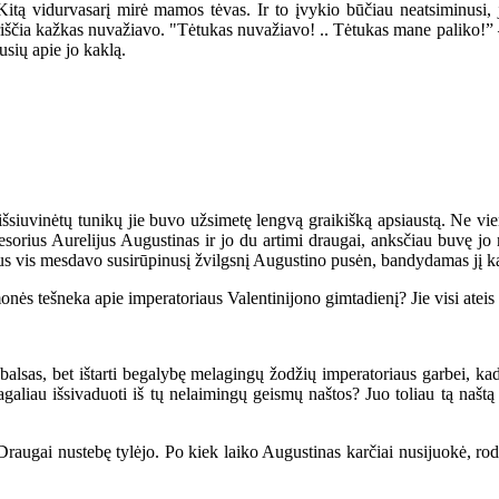
 vidurvasarį mirė mamos tėvas. Ir to įvykio būčiau neatsiminusi, je
iščia kažkas nuvažiavo. "Tėtukas nuvažiavo! .. Tėtukas mane paliko!” —
usių apie jo kaklą.
iuvinėtų tunikų jie buvo užsimetę lengvą graikišką apsiaustą. Ne vien
rius Aurelijus Augustinas ir jo du artimi draugai, anksčiau buvę jo re
ijus vis mesdavo susirūpinusį žvilgsnį Augustino pusėn, bandydamas jį ka
ešneka apie imperatoriaus Valentinijono gimtadienį? Jie visi ateis p
sas, bet ištarti begalybę melagingų žodžių imperatoriaus garbei, kad 
agaliau išsivaduoti iš tų nelaimingų geismų naštos? Juo toliau tą naš
raugai nustebę tylėjo. Po kiek laiko Augustinas karčiai nusijuokė, rod