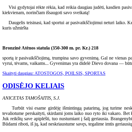
Visi gydytojai rėkte rėkia, kad reikia daugiau judėti, kasdien pasivai
kiekvienam, norinčiam išsaugoti savo sveikatą!
Daugelis teisinasi, kad sportui ar pasivaikščiojimui neturi laiko. Kei
kuris užmiršta
Bronzinė Atėnos statula (350-300 m. pr. Kr.)
218
sportą ir pasivaikščiojimą, trumpina savo gyvenimą. Gal ne vienas pa
vyrui, tėvams, vaikams... Gyvenimas yra didelė Dievo dovana — būtų nus
Skaityti daugiau: ATOSTOGOS, POILSIS, SPORTAS
ODISĖJO KELIAIS
ANICETAS TAMOŠAITIS, S.J.
Turbūt visi esame girdėję išmintingą patarimą, jog turime neskaity
tevaliotume perskaityti, skirdami joms laiko nuo ryto iki vakaro. Bet 
Juk reikštų save apiplėšti, tuo nustumiant į šalį geriausia. Brangeny
Būdami riboti, iš jų, kad neskriaustume savęs, tegalime imtis geriausių