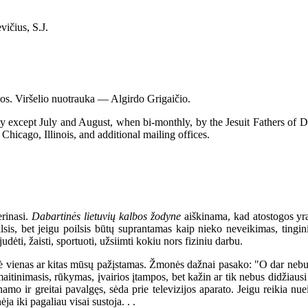
vičius, S.J.
ijos. Viršelio nuotrauka — Algirdo Grigaičio.
ept July and August, when bi-monthly, by the Jesuit Fathers of Della
Chicago, Illinois, and additional mailing offices.
rinasi.
Dabartinės lietuvių kalbos žodyne
aiškinama, kad atostogos yra
oilsis, bet jeigu poilsis būtų suprantamas kaip nieko neveikimas, tingi
judėti, žaisti, sportuoti, užsiimti kokiu nors fiziniu darbu.
ė vienas ar kitas mūsų pažįstamas. Žmonės dažnai pasako: "O dar nebuv
maitinimasis, rūkymas, įvairios įtampos, bet kažin ar tik nebus didžiausi 
namo ir greitai pavalgęs, sėda prie televizijos aparato. Jeigu reikia nue
ja iki pagaliau visai sustoja. . .