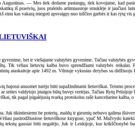
gustinas. — Mes tiek dedame pastangų, tiek kovojame, kad pasiektume
katikų iš praeivių, juos praleido artimiausioje smuklėje ir jaučiasi lai
 Aš einu kas vakarą miegoti apsvaigęs nuo tuščios garbės ir kas rytą vis g
LIETUVIŠKAI
yvenime, bet ir viešajame valstybės gyvenime. Tačiau valstybės gyveni
štų. Tik vėliau lietuvių kalba buvo sprendžiami valstybės reikalai. 
ntinių ataskaitoje apie 1492 m. Vilniuje vykusias derybas su didžiuoju
vių bajorai anuomet turėjo būti supažindinami lietuviškai. Teismo proce
srities valdytojo įstaigos būtų buvęs vertėjas. Tačiau Rytų Prūsijoje b
uviškai, tik pagal įsigalėjusią tvarką protokolus rašė kanceliarine kalba, 
ba. Juk tikintiesiems be poterių, maldų ir giesmių nebuvo galima išsive
Vėliau pasirodžiusiose lietuviškose knygose, ypač M. Mažvydo katekizme
ių tekstų gausiai būti negalėjo. Juk ir Lenkijoje, kur krikščionybė bu