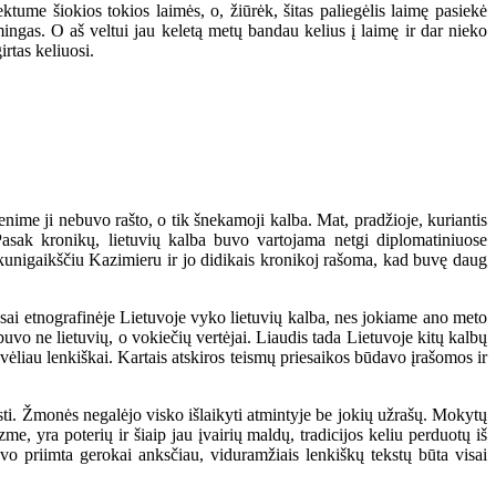
 šiokios tokios laimės, o, žiūrėk, šitas paliegėlis laimę pasiekė
mingas. O aš veltui jau keletą metų bandau kelius į laimę ir dar nieko
irtas keliuosi.
me ji nebuvo rašto, o tik šnekamoji kalba. Mat, pradžioje, kuriantis
Pasak kronikų, lietuvių kalba buvo vartojama netgi diplomatiniuose
 kunigaikščiu Kazimieru ir jo didikais kronikoj rašoma, kad buvę daug
sai etnografinėje Lietuvoje vyko lietuvių kalba, nes jokiame ano meto
uvo ne lietuvių, o vokiečių vertėjai. Liaudis tada Lietuvoje kitų kalbų
o vėliau lenkiškai. Kartais atskiros teismų priesaikos būdavo įrašomos ir
rsti. Žmonės negalėjo visko išlaikyti atmintyje be jokių užrašų. Mokytų
, yra poterių ir šiaip jau įvairių maldų, tradicijos keliu perduotų iš
vo priimta gerokai anksčiau, viduramžiais lenkiškų tekstų būta visai