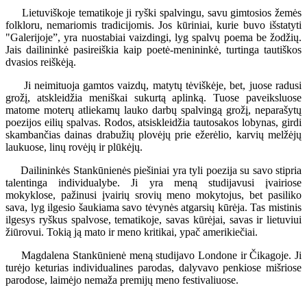
Lietuviškoje tematikoje ji ryški spalvingu, savu gimtosios žemės
folkloru, nemariomis tradicijomis. Jos kūriniai, kurie buvo išstatyti
"Galerijoje”, yra nuostabiai vaizdingi, lyg spalvų poema be žodžių.
Jais dailininkė pasireiškia kaip poetė-menininkė, turtinga tautiškos
dvasios reiškėją.
Ji neimituoja gamtos vaizdų, matytų tėviškėje, bet, juose radusi
grožį, atskleidžia meniškai sukurtą aplinką. Tuose paveiksluose
matome moterų atliekamų lauko darbų spalvingą grožį, neparašytų
poezijos eilių spalvas. Rodos, atsiskleidžia tautosakos lobynas, girdi
skambančias dainas drabužių plovėjų prie ežerėlio, karvių melžėjų
laukuose, linų rovėjų ir plūkėjų.
Dailininkės Stankūnienės piešiniai yra tyli poezija su savo stipria
talentinga individualybe. Ji yra meną studijavusi įvairiose
mokyklose, pažinusi įvairių srovių meno mokytojus, bet pasiliko
sava, lyg ilgesio šaukiama savo tėvynės atgarsių kūrėja. Tas mistinis
ilgesys ryškus spalvose, tematikoje, savas kūrėjai, savas ir lietuviui
žiūrovui. Tokią ją mato ir meno kritikai, ypač amerikiečiai.
Magdalena Stankūnienė meną studijavo Londone ir Čikagoje. Ji
turėjo keturias individualines parodas, dalyvavo penkiose mišriose
parodose, laimėjo nemaža premijų meno festivaliuose.