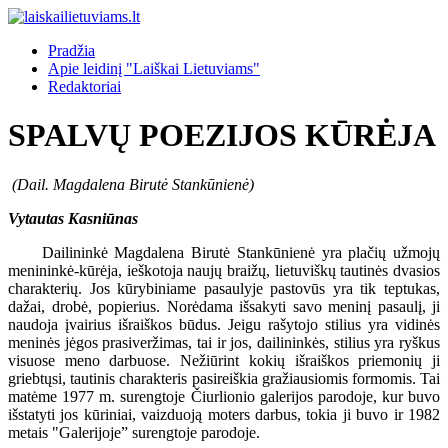
Pradžia
Apie leidinį "Laiškai Lietuviams"
Redaktoriai
SPALVŲ POEZIJOS KŪRĖJA
(Dail. Magdalena Birutė Stankūnienė)
Vytautas Kasniūnas
Dailininkė Magdalena Birutė Stankūnienė yra plačių užmojų
menininkė-kūrėja, ieškotoja naujų braižų, lietuviškų tautinės dvasios
charakterių. Jos kūrybiniame pasaulyje pastovūs yra tik teptukas,
dažai, drobė, popierius. Norėdama išsakyti savo meninį pasaulį, ji
naudoja įvairius išraiškos būdus. Jeigu rašytojo stilius yra vidinės
meninės jėgos prasiveržimas, tai ir jos, dailininkės, stilius yra ryškus
visuose meno darbuose. Nežiūrint kokių išraiškos priemonių ji
griebtųsi, tautinis charakteris pasireiškia gražiausiomis formomis. Tai
matėme 1977 m. surengtoje Čiurlionio galerijos parodoje, kur buvo
išstatyti jos kūriniai, vaizduoją moters darbus, tokia ji buvo ir 1982
metais "Galerijoje” surengtoje parodoje.