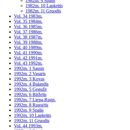
1982m. 9 Spalis
1982m. 10 Lapkritis
1982m. 11 Gruodis
Vol. 34 1983m.
Vol. 35 1984m.
Vol. 36 1985m.
Vol. 37 1986m.
Vol. 38 1987m.
Vol. 39 1988m.
Vol. 40 1989m.
Vol. 41 1990m.
Vol. 42 1991m.
Vol. 43 1992m.
1992m. 1 Sausis
1992m. 2 Vasaris
1992m. 3 Kovas
1992m. 4 Balandis
1992m. 5 Gegužė
1992m. 6 Birželis
1992m. 7 Liepa-Rugp.
1992m. 8 Rugsėjis
1992m. 9 Spalis
1992m. 10 Lapkritis
1992m. 11 Gruodis
Vol. 44 1993m.