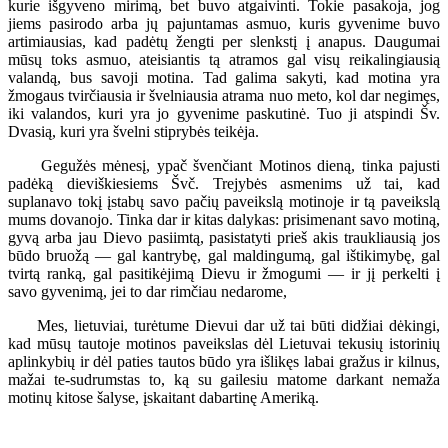
kurie išgyveno mirimą, bet buvo atgaivinti. Tokie pasakoja, jog
jiems pasirodo arba jų pajuntamas asmuo, kuris gyvenime buvo
artimiausias, kad padėtų žengti per slenkstį į anapus. Daugumai
mūsų toks asmuo, ateisiantis tą atramos gal visų reikalingiausią
valandą, bus savoji motina. Tad galima sakyti, kad motina yra
žmogaus tvirčiausia ir švelniausia atrama nuo meto, kol dar negimęs,
iki valandos, kuri yra jo gyvenime paskutinė. Tuo ji atspindi Šv.
Dvasią, kuri yra švelni stiprybės teikėja.
Gegužės mėnesį, ypač švenčiant Motinos dieną, tinka pajusti
padėką dieviškiesiems Švč. Trejybės asmenims už tai, kad
suplanavo tokį įstabų savo pačių paveikslą motinoje ir tą paveikslą
mums dovanojo. Tinka dar ir kitas dalykas: prisimenant savo motiną,
gyvą arba jau Dievo pasiimtą, pasistatyti prieš akis traukliausią jos
būdo bruožą — gal kantrybę, gal maldingumą, gal ištikimybę, gal
tvirtą ranką, gal pasitikėjimą Dievu ir žmogumi — ir jį perkelti į
savo gyvenimą, jei to dar rimčiau nedarome,
Mes, lietuviai, turėtume Dievui dar už tai būti didžiai dėkingi,
kad mūsų tautoje motinos paveikslas dėl Lietuvai tekusių istorinių
aplinkybių ir dėl paties tautos būdo yra išlikęs labai gražus ir kilnus,
mažai te-sudrumstas to, ką su gailesiu matome darkant nemaža
motinų kitose šalyse, įskaitant dabartinę Ameriką.