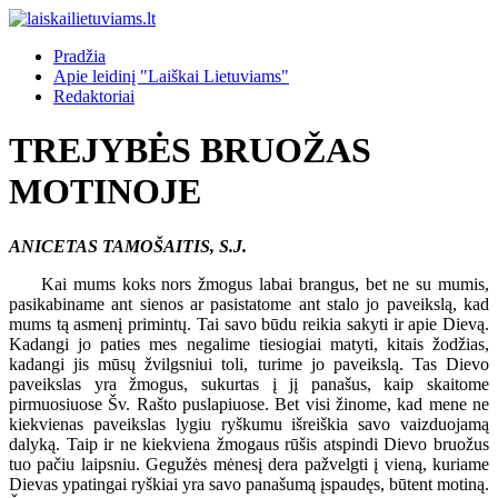
Pradžia
Apie leidinį "Laiškai Lietuviams"
Redaktoriai
TREJYBĖS BRUOŽAS
MOTINOJE
ANICETAS TAMOŠAITIS, S.J.
Kai mums koks nors žmogus labai brangus, bet ne su mumis,
pasikabiname ant sienos ar pasistatome ant stalo jo paveikslą, kad
mums tą asmenį primintų. Tai savo būdu reikia sakyti ir apie Dievą.
Kadangi jo paties mes negalime tiesiogiai matyti, kitais žodžias,
kadangi jis mūsų žvilgsniui toli, turime jo paveikslą. Tas Dievo
paveikslas yra žmogus, sukurtas į jį panašus, kaip skaitome
pirmuosiuose Šv. Rašto puslapiuose. Bet visi žinome, kad mene ne
kiekvienas paveikslas lygiu ryškumu išreiškia savo vaizduojamą
dalyką. Taip ir ne kiekviena žmogaus rūšis atspindi Dievo bruožus
tuo pačiu laipsniu. Gegužės mėnesį dera pažvelgti į vieną, kuriame
Dievas ypatingai ryškiai yra savo panašumą įspaudęs, būtent motiną.