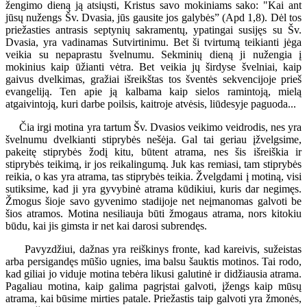
žengimo dieną ją atsiųsti, Kristus savo mokiniams sako: "Kai ant
jūsų nužengs Šv. Dvasia, jūs gausite jos galybės” (Apd 1,8). Dėl tos
priežasties antrasis septynių sakramentų, ypatingai susijęs su Šv.
Dvasia, yra vadinamas Sutvirtinimu. Bet ši tvirtumą teikianti jėga
veikia su nepaprastu švelnumu. Sekminių dieną ji nužengia į
mokinius kaip ūžianti vėtra. Bet veikia jų širdyse švelniai, kaip
gaivus dvelkimas, gražiai išreikštas tos šventės sekvencijoje prieš
evangeliją. Ten apie ją kalbama kaip sielos ramintoją, mielą
atgaivintoją, kuri darbe poilsis, kaitroje atvėsis, liūdesyje paguoda...
Čia irgi motina yra tartum Šv. Dvasios veikimo veidrodis, nes yra
švelnumu dvelkianti stiprybės nešėja. Gal tai geriau įžvelgsime,
pakeitę stiprybės žodį kitu, būtent atrama, nes šis išreiškia ir
stiprybės teikimą, ir jos reikalingumą. Juk kas remiasi, tam stiprybės
reikia, o kas yra atrama, tas stiprybės teikia. Žvelgdami į motiną, visi
sutiksime, kad ji yra gyvybinė atrama kūdikiui, kuris dar negimęs.
Žmogus šioje savo gyvenimo stadijoje net neįmanomas galvoti be
šios atramos. Motina nesiliauja būti žmogaus atrama, nors kitokiu
būdu, kai jis gimsta ir net kai darosi subrendęs.
Pavyzdžiui, dažnas yra reiškinys fronte, kad kareivis, sužeistas
arba persigandęs mūšio ugnies, ima balsu šauktis motinos. Tai rodo,
kad giliai jo viduje motina tebėra likusi galutinė ir didžiausia atrama.
Pagaliau motina, kaip galima pagrįstai galvoti, įžengs kaip mūsų
atrama, kai būsime mirties patale. Priežastis taip galvoti yra žmonės,