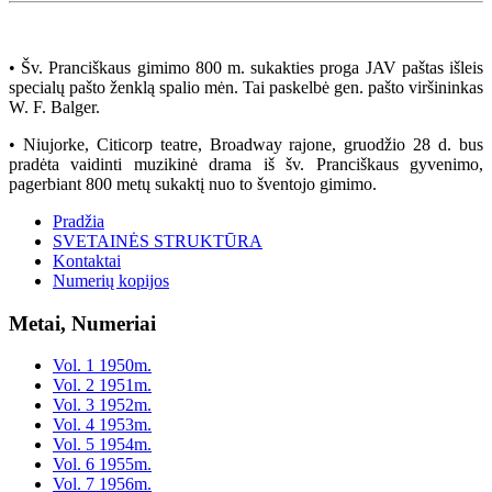
• Šv. Pranciškaus gimimo 800 m. sukakties proga JAV paštas išleis
specialų pašto ženklą spalio mėn. Tai paskelbė gen. pašto viršininkas
W. F. Balger.
• Niujorke, Citicorp teatre, Broadway rajone, gruodžio 28 d. bus
pradėta vaidinti muzikinė drama iš šv. Pranciškaus gyvenimo,
pagerbiant 800 metų sukaktį nuo to šventojo gimimo.
Pradžia
SVETAINĖS STRUKTŪRA
Kontaktai
Numerių kopijos
Metai, Numeriai
Vol. 1 1950m.
Vol. 2 1951m.
Vol. 3 1952m.
Vol. 4 1953m.
Vol. 5 1954m.
Vol. 6 1955m.
Vol. 7 1956m.