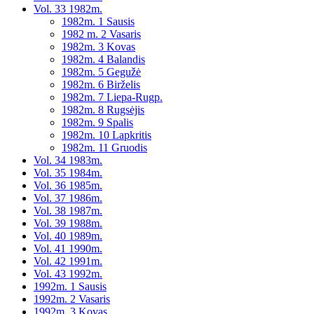
Vol. 33 1982m.
1982m. 1 Sausis
1982 m. 2 Vasaris
1982m. 3 Kovas
1982m. 4 Balandis
1982m. 5 Gegužė
1982m. 6 Birželis
1982m. 7 Liepa-Rugp.
1982m. 8 Rugsėjis
1982m. 9 Spalis
1982m. 10 Lapkritis
1982m. 11 Gruodis
Vol. 34 1983m.
Vol. 35 1984m.
Vol. 36 1985m.
Vol. 37 1986m.
Vol. 38 1987m.
Vol. 39 1988m.
Vol. 40 1989m.
Vol. 41 1990m.
Vol. 42 1991m.
Vol. 43 1992m.
1992m. 1 Sausis
1992m. 2 Vasaris
1992m. 3 Kovas