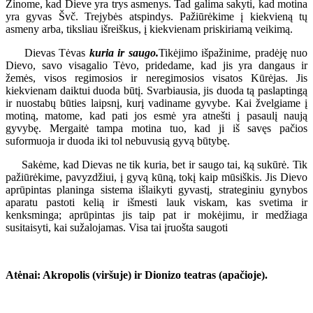
Žinome, kad Dieve yra trys asmenys. Tad galima sakyti, kad motina
yra gyvas Švč. Trejybės atspindys. Pažiūrėkime į kiekvieną tų
asmeny arba, tiksliau išreiškus, į kiekvienam priskiriamą veikimą.
Dievas Tėvas
kuria ir saugo.
Tikėjimo išpažinime, pradėję nuo
Dievo, savo visagalio Tėvo, pridedame, kad jis yra dangaus ir
žemės, visos regimosios ir neregimosios visatos Kūrėjas. Jis
kiekvienam daiktui duoda būtį. Svarbiausia, jis duoda tą paslaptingą
ir nuostabų būties laipsnį, kurį vadiname gyvybe. Kai žvelgiame į
motiną, matome, kad pati jos esmė yra atnešti į pasaulį naują
gyvybę. Mergaitė tampa motina tuo, kad ji iš savęs pačios
suformuoja ir duoda iki tol nebuvusią gyvą būtybę.
Sakėme, kad Dievas ne tik kuria, bet ir saugo tai, ką sukūrė. Tik
pažiūrėkime, pavyzdžiui, į gyvą kūną, tokį kaip mūsiškis. Jis Dievo
aprūpintas planinga sistema išlaikyti gyvastį, strateginiu gynybos
aparatu pastoti kelią ir išmesti lauk viskam, kas svetima ir
kenksminga; aprūpintas jis taip pat ir mokėjimu, ir medžiaga
susitaisyti, kai sužalojamas. Visa tai įruošta saugoti
Atėnai: Akropolis (viršuje) ir Dionizo teatras (apačioje).