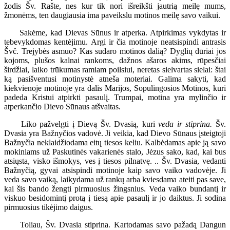
žodis Šv. Rašte, nes kur tik nori išreikšti jautrią meilę mums,
žmonėms, ten daugiausia ima paveikslu motinos meilę savo vaikui.
Sakėme, kad Dievas Sūnus ir atperka. Atpirkimas vykdytas ir
tebevykdomas kentėjimu. Argi ir čia motinoje neatsispindi antrasis
Švč. Trejybės asmuo? Kas sudaro motinos dalią? Dyglių dūriai jos
kojoms, plušos kalnai rankoms, dažnos ašaros akims, rūpesčiai
širdžiai, laiko trūkumas ramiam poilsiui, neretas sielvartas sielai: štai
ką pasišventusi motinystė atneša moteriai. Galima sakyti, kad
kiekvienoje motinoje yra dalis Marijos, Sopulingosios Motinos, kuri
padeda Kristui atpirkti pasaulį. Trumpai, motina yra mylinčio ir
atperkančio Dievo Sūnaus atšvaitas.
Liko pažvelgti į Dievą Šv. Dvasią, kuri
veda ir stiprina.
Šv.
Dvasia yra Bažnyčios vadovė. Ji veikia, kad Dievo Sūnaus įsteigtoji
Bažnyčia neklaidžiodama eitų tiesos keliu. Kalbėdamas apie ją savo
mokiniams už Paskutinės vakarienės stalo, Jėzus sako, kad, kai bus
atsiųsta, visko išmokys, ves į tiesos pilnatvę. .. Šv. Dvasia, vedanti
Bažnyčią, gyvai atsispindi motinoje kaip savo vaiko vadovėje. Ji
veda savo vaiką, laikydama už rankų arba kviesdama ateiti pas save,
kai šis bando žengti pirmuosius žingsnius. Veda vaiko bundantį ir
viskuo besidomintį protą į tiesą apie pasaulį ir jo daiktus. Ji sodina
pirmuosius tikėjimo daigus.
Toliau, Šv. Dvasia stiprina. Kartodamas savo pažadą Dangun