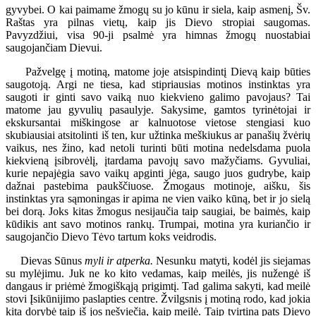
gyvybei. O kai paimame žmogų su jo kūnu ir siela, kaip asmenį, Šv.
Raštas yra pilnas vietų, kaip jis Dievo stropiai saugomas.
Pavyzdžiui, visa 90-ji psalmė yra himnas žmogų nuostabiai
saugojančiam Dievui.
Pažvelgę į motiną, matome joje atsispindintį Dievą kaip būties
saugotoją. Argi ne tiesa, kad stipriausias motinos instinktas yra
saugoti ir ginti savo vaiką nuo kiekvieno galimo pavojaus? Tai
matome jau gyvulių pasaulyje. Sakysime, gamtos tyrinėtojai ir
ekskursantai miškingose ar kalnuotose vietose stengiasi kuo
skubiausiai atsitolinti iš ten, kur užtinka meškiukus ar panašių žvėrių
vaikus, nes žino, kad netoli turinti būti motina nedelsdama puola
kiekvieną įsibrovėlį, įtardama pavojų savo mažyčiams. Gyvuliai,
kurie nepajėgia savo vaikų apginti jėga, saugo juos gudrybe, kaip
dažnai pastebima paukščiuose. Žmogaus motinoje, aišku, šis
instinktas yra sąmoningas ir apima ne vien vaiko kūną, bet ir jo sielą
bei dorą. Joks kitas žmogus nesijaučia taip saugiai, be baimės, kaip
kūdikis ant savo motinos rankų. Trumpai, motina yra kuriančio ir
saugojančio Dievo Tėvo tartum koks veidrodis.
Dievas Sūnus
myli ir atperka.
Nesunku matyti, kodėl jis siejamas
su mylėjimu. Juk ne ko kito vedamas, kaip meilės, jis nužengė iš
dangaus ir priėmė žmogiškąją prigimtį. Tad galima sakyti, kad meilė
stovi Įsikūnijimo paslapties centre. Žvilgsnis į motiną rodo, kad jokia
kita dorybė taip iš jos nešviečia, kaip meilė. Taip tvirtina pats Dievo