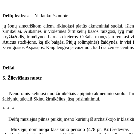
Delfų teatras.
N. Jankutės nuotr.
jų šonų simetriškom eilėm, rikiuojasi platūs akmeniniai suolai, išlen
žirnikėliai. Auksinės ir violetinės žirnikėlių kasos raizgosi, ly
kryžiažodis, ir mėlynos Parnaso keteros. O šalia manęs jau renkasi viet
Atticus stadi-jone, ką tik baigėsi Pitijų (olimpinės) žaidynės, ir visi
žavingosios Aspasijos. Kaip lengva įsivaizduot, kad čia žemės cent
Delfai.
S. Žilevičiaus nuotr.
Nenoromis keliuosi nuo žirnikėliais apipinto akmeninio suolo. Turiu iš
žaidynių atletai! Skinu žirnikėlius jūsų prisiminimui.
* * *
Delfų muziejus pilnas puikių meno kūrinių iš archaiškojo ir klasikin
Muziejuj dominuoja klasikinio periodo (478 pr. Kr.) šedevras — Dvi