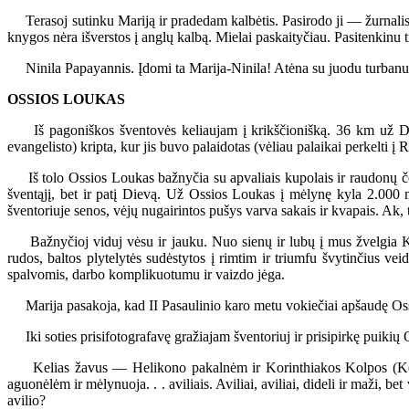
Terasoj sutinku Mariją ir pradedam kalbėtis. Pasirodo ji — žurnalistė 
knygos nėra išverstos į anglų kalbą. Mielai paskaityčiau. Pasitenkinu
Ninila Papayannis. Įdomi ta Marija-Ninila! Atėna su juodu turbanu ir
OSSIOS LOUKAS
Iš pagoniškos šventovės keliaujam į krikščionišką. 36 km už Del
evangelisto) kripta, kur jis buvo palaidotas (vėliau palaikai perkelti
Iš tolo Ossios Loukas bažnyčia su apvaliais kupolais ir raudonų čerp
šventąjį, bet ir patį Dievą. Už Ossios Loukas į mėlynę kyla 2.000 m 
šventoriuje senos, vėjų nugairintos pušys varva sakais ir kvapais. Ak,
Bažnyčioj viduj vėsu ir jauku. Nuo sienų ir lubų į mus žvelgia Kri
rudos, baltos plytelytės sudėstytos į rimtim ir triumfu švytinčius v
spalvomis, darbo komplikuotumu ir vaizdo jėga.
Marija pasakoja, kad II Pasaulinio karo metu vokiečiai apšaudę Ossia
Iki soties prisifotografavę gražiajam šventoriuj ir prisipirkę puikių O
Kelias žavus — Helikono pakalnėm ir Korinthiakos Kolpos (Korint
aguonėlėm ir mėlynuoja. . . aviliais. Aviliai, aviliai, dideli ir maži
avilio?