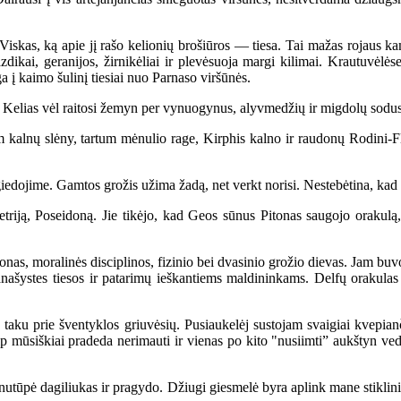
kas, ką apie jį rašo kelionių brošiūros — tiesa. Tai mažas rojaus kam
zdikai, geranijos, žirnikėliai ir plevėsuoja margi kilimai. Krautuvė
ga į kaimo šulinį tiesiai nuo Parnaso viršūnės.
. Kelias vėl raitosi žemyn per vynuogynus, alyvmedžių ir migdolų sodu
 kalnų slėny, tartum mėnulio rage, Kirphis kalno ir raudonų Rodini-F
dojime. Gamtos grožis užima žadą, net verkt norisi. Nestebėtina, kad ši
ją, Poseidoną. Jie tikėjo, kad Geos sūnus Pitonas saugojo orakulą, to
 moralinės disciplinos, fizinio bei dvasinio grožio dievas. Jam buvo pas
našystes tiesos ir patarimų ieškantiems maldininkams. Delfų orakulas ta
prie šventyklos griuvėsių. Pusiaukelėj sustojam svaigiai kvepiančių
 kaip mūsiškiai pradeda nerimauti ir vienas po kito "nusiimti” aukštyn v
nutūpė dagiliukas ir pragydo. Džiugi giesmelė byra aplink mane stiklinia