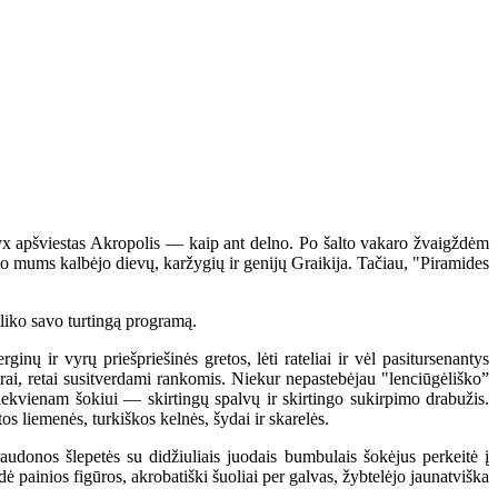
yx apšviestas Akropolis — kaip ant delno. Po šalto vakaro žvaigždėm
io mums kalbėjo dievų, karžygių ir genijų Graikija. Tačiau, "Piramides
liko savo turtingą programą.
ų ir vyrų priešpriešinės gretos, lėti rateliai ir vėl pasitursenantys
irai, retai susitverdami rankomis. Niekur nepastebėjau "lenciūgėliško”
Kiekvienam šokiui — skirtingų spalvų ir skirtingo sukirpimo drabužis.
tos liemenės, turkiškos kelnės, šydai ir skarelės.
audonos šlepetės su didžiuliais juodais bumbulais šokėjus perkeitė į
ė painios figūros, akrobatiški šuoliai per galvas, žybtelėjo jaunatviška