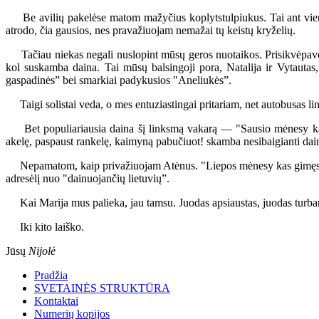
Be avilių pakelėse matom mažyčius koplytstulpiukus. Tai ant vienos
atrodo, čia gausios, nes pravažiuojam nemažai tų keistų kryželių.
Tačiau niekas negali nuslopint mūsų geros nuotaikos. Prisikvėpavę 
kol suskamba daina. Tai mūsų balsingoji pora, Natalija ir Vytautas
gaspadinės” bei smarkiai padykusios "Aneliukės”.
Taigi solistai veda, o mes entuziastingai pritariam, net autobusas lin
Bet populiariausia daina šį linksmą vakarą — "Sausio mėnesy kas gi
akelę, paspaust rankelę, kaimyną pabučiuot! skamba nesibaigianti dai
Nepamatom, kaip privažiuojam Atėnus. "Liepos mėnesy kas gimęs...”, d
adresėlį nuo "dainuojančių lietuvių”.
Kai Marija mus palieka, jau tamsu. Juodas apsiaustas, juodas turbana
Iki kito laiško.
Jūsų
Nijolė
Pradžia
SVETAINĖS STRUKTŪRA
Kontaktai
Numerių kopijos