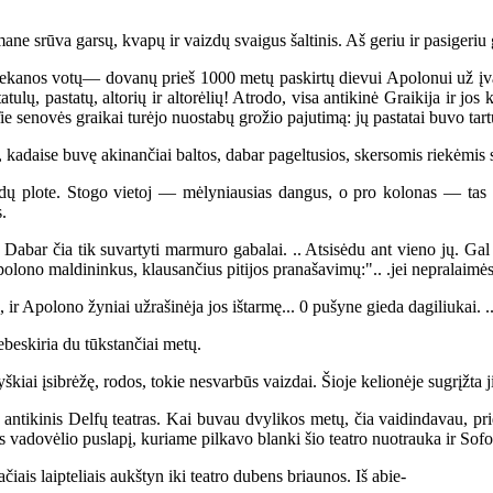
ane srūva garsų, kvapų ir vaizdų svaigus šaltinis. Aš geriu ir pasigeriu g
anos votų— dovanų prieš 1000 metų paskirtų dievui Apolonui už įvair
tatulų, pastatų, altorių ir altorėlių! Atrodo, visa antikinė Graikija ir 
ie senovės graikai turėjo nuostabų grožio pajutimą: jų pastatai buvo tar
daise buvę akinančiai baltos, dabar pageltusios, skersomis riekėmis su
ų plote. Stogo vietoj — mėlyniausias dangus, o pro kolonas — tas pa
.
abar čia tik suvartyti marmuro gabalai. .. Atsisėdu ant vieno jų. Gal n
Apolono maldininkus, klausančius pitijos pranašavimų:".. .jei nepralaimėsi,
 ir Apolono žyniai užrašinėja jos ištarmę... 0 pušyne gieda dagiliukai. .
beskiria du tūkstančiai metų.
ai įsibrėžę, rodos, tokie nesvarbūs vaizdai. Šioje kelionėje sugrįžta jie
ntikinis Delfų teatras. Kai buvau dvylikos metų, čia vaidindavau, pri
 vadovėlio puslapį, kuriame pilkavo blanki šio teatro nuotrauka ir Sofok
ais laipteliais aukštyn iki teatro dubens briaunos. Iš abie-