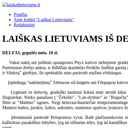
Pradžia
Apie leidinį "Laiškai Lietuviams"
Redaktoriai
LAIŠKAS LIETUVIAMS IŠ D
DELFAI, gegužės mėn. 10 d.
Vakar naktį ant pušimis apaugusios Pnyx kalvos stebėjome graikišką
Partenonas žėrėjo auksu, ir išdidžiai skambėjo Periklio žodžiai garsi
ir Sfinksą” girdėjus, šis spektaklis man pasirodė mažiau efektingas.
Įspūdingą "naktinėjimą” Atėnuose už-baigėm ant Filopapou kalvos, Fi
Lyginant su lietuvių, graikiški tautiniai šokiai man atrodė labai ma
žingsneliai. Nieko panašaus į "Žėkelio”, "Lan-dytinio” ar "Rugučių” f
flirto ar "Malūno” ugnies. Negi lietuviai-šiauriečiai temperamenting
Mainėsi baltos, juodos, žalios, auksinės, raudonos spalvos; įvairavo žemi
Įdomiausiai pasirodė Peloponeso vyrai. Balti plačiarankoviai marški
kažkokias pasakiškas būtybes, lyg tai užburtas lėles, lyg tai karališku
ugnis.