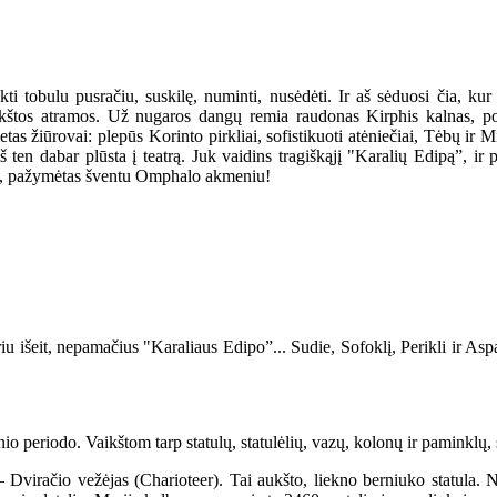
kti tobulu pusračiu, suskilę, numinti, nusėdėti. Ir aš sėduosi čia, kur
g minkštos atramos. Už nugaros dangų remia raudonas Kirphis kalnas, 
as žiūrovai: plepūs Korinto pirkliai, sofistikuoti atėniečiai, Tėbų ir M
 iš ten dabar plūsta į teatrą. Juk vaidins tragiškąjį "Karalių Edipą”, ir
ras, pažymėtas šventu Omphalo akmeniu!
eit, nepamačius "Karaliaus Edipo”... Sudie, Sofoklį, Perikli ir Aspasija!
io periodo. Vaikštom tarp statulų, statulėlių, vazų, kolonų ir paminkl
račio vežėjas (Charioteer). Tai aukšto, liekno berniuko statula. Ne t