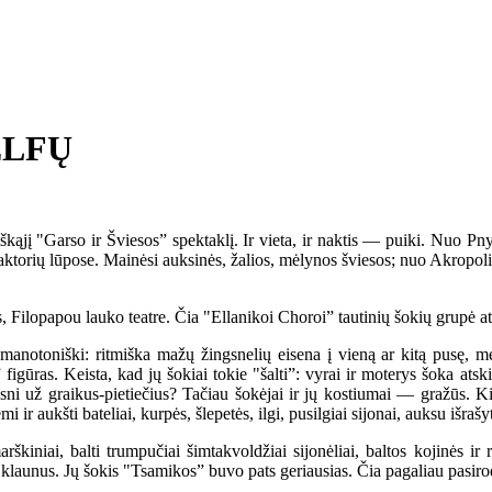
ELFŲ
jį "Garso ir Šviesos” spektaklį. Ir vieta, ir naktis — puiki. Nuo Pn
ų aktorių lūpose. Mainėsi auksinės, žalios, mėlynos šviesos; nuo Akropol
lopapou lauko teatre. Čia "Ellanikoi Choroi” tautinių šokių grupė at
notoniški: ritmiška mažų žingsnelių eisena į vieną ar kitą pusę, mergin
igūras. Keista, kad jų šokiai tokie "šalti”: vyrai ir moterys šoka atsk
esni už graikus-pietiečius? Tačiau šokėjai ir jų kostiumai — gražūs. 
 ir aukšti bateliai, kurpės, šlepetės, ilgi, pusilgiai sijonai, auksu išrašy
niai, balti trumpučiai šimtakvoldžiai sijonėliai, baltos kojinės ir r
s klaunus. Jų šokis "Tsamikos” buvo pats geriausias. Čia pagaliau pasirod