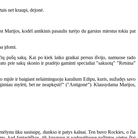
ais net kraupi, dejonė.
 Marijos, kodėl antikinis pasaulis turėjo du garsius miestus tokiu pat
na įdomi.
ių pušų sakų. Kai po kiek laiko graikai persus išvijo, namuose rado
rato prie sakų skonio ir pradėjo gaminti specialiai "sakuotą” "Retsina”
 mįsle ir baigiant nelaiminguoju karalium Edipu, kuris, nužudęs savo
s gimiau mylėti, bet ne neapkęsti!” ("Antigonė”). Klausydama Marijos,
mėlynu ūku susisupę, dunkso ir patys kalnai. Ten buvo Rockies, o čia
u, kad fantastiškos, tik knygose ir vadovėliuose pažintos vietos štai