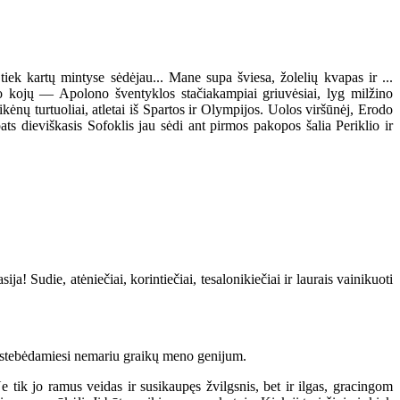
 tiek kartų mintyse sėdėjau... Mane supa šviesa, žolelių kvapas ir ...
po kojų — Apolono šventyklos stačiakampiai griuvėsiai, lyg milžino
ikėnų turtuoliai, atletai iš Spartos ir Olympijos. Uolos viršūnėj, Erodo
 pats dieviškasis Sofoklis jau sėdi ant pirmos pakopos šalia Periklio ir
 Sudie, atėniečiai, korintiečiai, tesalonikiečiai ir laurais vainikuoti
ų, stebėdamiesi nemariu graikų meno genijum.
ik jo ramus veidas ir susikaupęs žvilgsnis, bet ir ilgas, gracingom