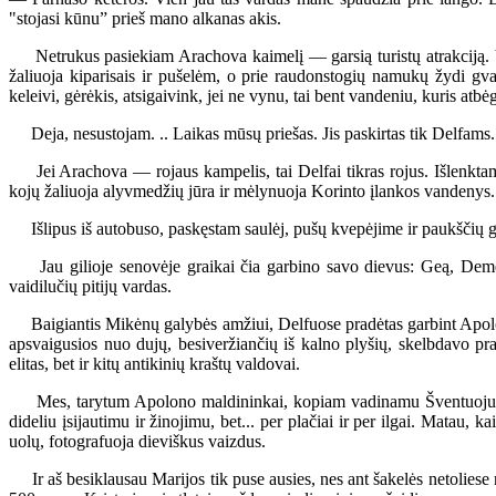
"stojasi kūnu” prieš mano alkanas akis.
Netrukus pasiekiam Arachova kaimelį — garsią turistų atrakciją. Vis
žaliuoja kiparisais ir pušelėm, o prie raudonstogių namukų žydi gva
keleivi, gėrėkis, atsigaivink, jei ne vynu, tai bent vandeniu, kuris atbė
Deja, nesustojam. .. Laikas mūsų priešas. Jis paskirtas tik Delfams
Jei Arachova — rojaus kampelis, tai Delfai tikras rojus. Išlenktam
kojų žaliuoja alyvmedžių jūra ir mėlynuoja Korinto įlankos vandenys.
Išlipus iš autobuso, paskęstam saulėj, pušų kvepėjime ir paukščių gie
Jau gilioje senovėje graikai čia garbino savo dievus: Geą, Demetri
vaidilučių pitijų vardas.
Baigiantis Mikėnų galybės amžiui, Delfuose pradėtas garbint Apolonas,
apsvaigusios nuo dujų, besiveržiančių iš kalno plyšių, skelbdavo pra
elitas, bet ir kitų antikinių kraštų valdovai.
Mes, tarytum Apolono maldininkai, kopiam vadinamu Šventuoju taku 
dideliu įsijautimu ir žinojimu, bet... per plačiai ir per ilgai. Matau,
uolų, fotografuoja dieviškus vaizdus.
Ir aš besiklausau Marijos tik puse ausies, nes ant šakelės netoliese 