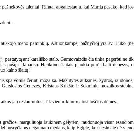
r pašnekovės talentai! Rimtai apgailestauju, kai Marija pasako, kad jos
zduoti.
antiškojo meno paminklų. Aštuonkampėj bažnyčioj yra šv. Luko (ne
pastatytą ant karališko stalo. Gamtovaizdis čia tinka pagerbti ne tik
as pušų ir kiparisų. Helikono šlaitais plaukia purūs balti debesys, o
uo kalno šlaitų!
is spalvomis žėrinti mozaika. Mažutytės auksinės, žydros, raudonos,
us. Garsiosios Genezės, Kristaus Krikšto ir Sekminių mozaikos stebina
ikos jau restauruotos. Tik vienur-kitur matosi tuščios dėmės.
gražios: marguliuoja laukinėm gėlytėm, raudonuoja visur esančiom
a, kodėl pusryčiams negaunam medaus, kaip Egipte, kur nesimatė nė vieno