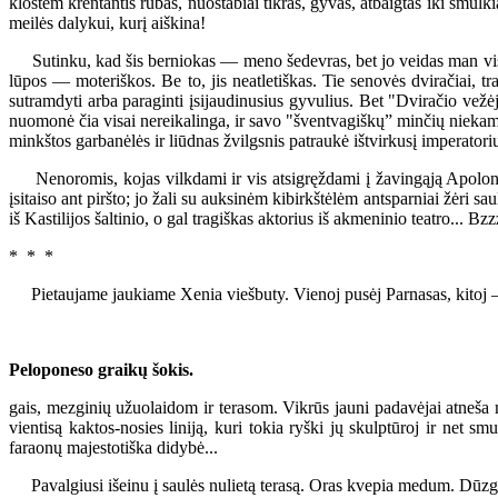
klostėm krentantis rūbas, nuostabiai tikras, gyvas, atbaigtas iki smulk
meilės dalykui, kurį aiškina!
Sutinku, kad šis berniokas — meno šedevras, bet jo veidas man visai 
lūpos — moteriškos. Be to, jis neatletiškas. Tie senovės dviračiai, t
sutramdyti arba paraginti įsijaudinusius gyvulius. Bet "Dviračio vež
nuomonė čia visai nereikalinga, ir savo "šventvagiškų” minčių niekam n
minkštos garbanėlės ir liūdnas žvilgsnis patraukė ištvirkusį imperato
Nenoromis, kojas vilkdami ir vis atsigręždami į žavingąją Apolono ka
įsitaiso ant piršto; jo žali su auksinėm kibirkštėlėm antsparniai žėri 
iš Kastilijos šaltinio, o gal tragiškas aktorius iš akmeninio teatro..
* * *
Pietaujame jaukiame Xenia viešbuty. Vienoj pusėj Parnasas, kitoj — m
Peloponeso graikų šokis.
gais, mezginių užuolaidom ir terasom. Vikrūs jauni padavėjai atneša mu
vientisą kaktos-nosies liniją, kuri tokia ryški jų skulptūroj ir net 
faraonų majestotiška didybė...
Pavalgiusi išeinu į saulės nulietą terasą. Oras kvepia medum. Dūzgia 