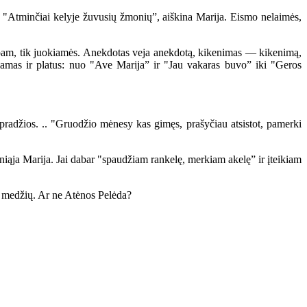
 "Atminčiai kelyje žuvusių žmonių”, aiškina Marija. Eismo nelaimės,
epam, tik juokiamės. Anekdotas veja anekdotą, kikenimas — kikenimą,
miamas ir platus: nuo "Ave Marija” ir "Jau vakaras buvo” iki "Geros
radžios. .. "Gruodžio mėnesy kas gimęs, prašyčiau atsistot, pamerki
iąja Marija. Jai dabar "spaudžiam rankelę, merkiam akelę” ir įteikiam
š medžių. Ar ne Atėnos Pelėda?