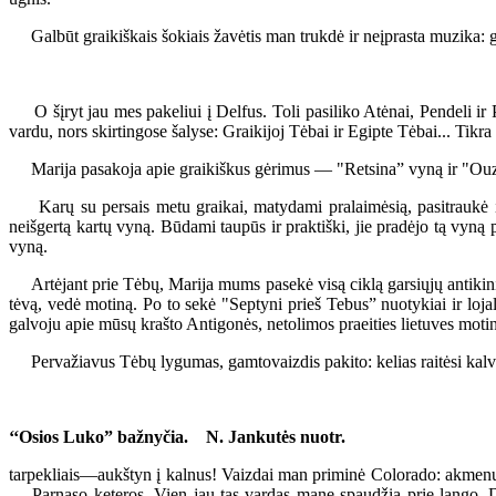
Galbūt graikiškais šokiais žavėtis man trukdė ir neįprasta muzika: gr
O šįryt jau mes pakeliui į Delfus. Toli pasiliko Atėnai, Pendeli ir P
vardu, nors skirtingose šalyse: Graikijoj Tėbai ir Egipte Tėbai... Tikra
Marija pasakoja apie graikiškus gėrimus — "Retsina” vyną ir "Ouzo”
Karų su persais metu graikai, matydami pralaimėsią, pasitraukė į k
neišgertą kartų vyną. Būdami taupūs ir praktiški, jie pradėjo tą vyną 
vyną.
Artėjant prie Tėbų, Marija mums pasekė visą ciklą garsiųjų antikini
tėvą, vedė motiną. Po to sekė "Septyni prieš Tebus” nuotykiai ir loj
galvoju apie mūsų krašto Antigonės, netolimos praeities lietuves motina
Pervažiavus Tėbų lygumas, gamtovaizdis pakito: kelias raitėsi kalvo
‘‘Osios Luko” bažnyčia. N. Jankutės nuotr.
tarpekliais—aukštyn į kalnus! Vaizdai man priminė Colorado: akmenuo
— Parnaso keteros. Vien jau tas vardas mane spaudžia prie lango. Dai