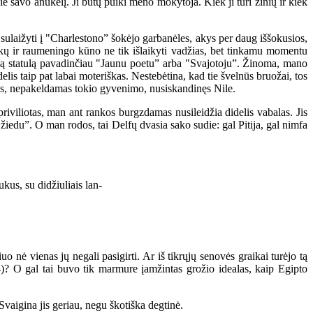
ie savo anūkėlį. Ji būtų puiki meno mokytoja. Kiek ji turi žinių ir kiek
ulaižyti į "Charlestono” šokėjo garbanėles, akys per daug iššokusios,
rankų ir raumeningo kūno ne tik išlaikyti vadžias, bet tinkamu momentu
 Šią statulą pavadinčiau "Jaunu poetu” arba "Svajotoju”. Žinoma, mano
is taip pat labai moteriškas. Nestebėtina, kad tie švelnūs bruožai, tos
ukas, nepakeldamas tokio gyvenimo, nusiskandinęs Nile.
iviliotas, man ant rankos burgzdamas nusileidžia didelis vabalas. Jis
"žiedu”. O man rodos, tai Delfų dvasia sako sudie: gal Pitija, gal nimfa
us, su didžiuliais lan-
 nė vienas jų negali pasigirti. Ar iš tikrųjų senovės graikai turėjo tą
ė 4)? O gal tai buvo tik marmure įamžintas grožio idealas, kaip Egipto
vaigina jis geriau, negu škotiška degtinė.