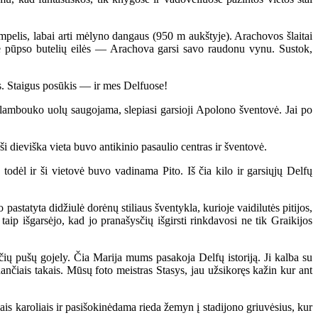
pelis, labai arti mėlyno dangaus (950 m aukštyje). Arachovos šlaitai
lėse pūpso butelių eilės — Arachova garsi savo raudonu vynu. Sustok,
s. Staigus posūkis — ir mes Delfuose!
lambouko uolų saugojama, slepiasi garsioji Apolono šventovė. Jai po
 dieviška vieta buvo antikinio pasaulio centras ir šventovė.
dėl ir ši vietovė buvo vadinama Pito. Iš čia kilo ir garsiųjų Delfų
tatyta didžiulė dorėnų stiliaus šventykla, kurioje vaidilutės pitijos,
ip išgarsėjo, kad jo pranašysčių išgirsti rinkdavosi ne tik Graikijos
 pušų gojely. Čia Marija mums pasakoja Delfų istoriją. Ji kalba su
edančiais takais. Mūsų foto meistras Stasys, jau užsikoręs kažin kur ant
is karoliais ir pasišokinėdama rieda žemyn į stadijono griuvėsius, kur