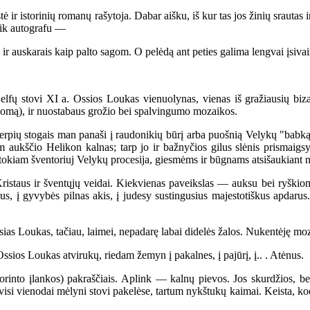
ir istorinių romanų rašytoja. Dabar aišku, iš kur tas jos žinių srautas i
 tik autografu —
 auskarais kaip palto sagom. O pelėdą ant peties galima lengvai įsivai
fų stovi XI a. Ossios Loukas vienuolynas, vienas iš gražiausių biz
 į Romą), ir nuostabaus grožio bei spalvingumo mozaikos.
ių stogais man panaši į raudonikių būrį arba puošnią Velykų "babką”, 
aukščio Helikon kalnas; tarp jo ir bažnyčios gilus slėnis prismaigsyt
 tokiam šventoriuj Velykų procesija, giesmėms ir būgnams atsišaukiant n
staus ir šventųjų veidai. Kiekvienas paveikslas — auksu bei ryškiom
eidus, į gyvybės pilnas akis, į judesy sustingusius majestotiškus apdar
s Loukas, tačiau, laimei, nepadarę labai didelės žalos. Nukentėję moza
ssios Loukas atvirukų, riedam žemyn į pakalnes, į pajūrį, į.. . Atėnus.
o įlankos) pakraščiais. Aplink — kalnų pievos. Jos skurdžios, bet 
, bet visi vienodai mėlyni stovi pakelėse, tartum nykštukų kaimai. Keist