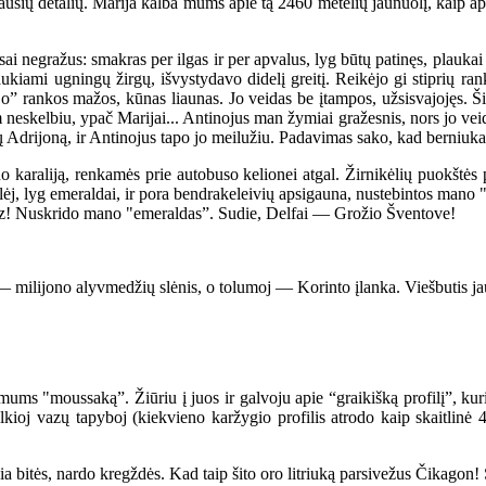
iausių detalių. Marija kalba mums apie tą 2460 metelių jaunuolį, kaip ap
negražus: smakras per ilgas ir per apvalus, lyg būtų patinęs, plaukai s
raukiami ugningų žirgų, išvystydavo didelį greitį. Reikėjo gi stiprių 
ėjo” rankos mažos, kūnas liaunas. Jo veidas be įtampos, užsisvajojęs.
eskelbiu, ypač Marijai... Antinojus man žymiai gražesnis, nors jo veidel
rių Adrijoną, ir Antinojus tapo jo meilužiu. Padavimas sako, kad berni
raliją, renkamės prie autobuso kelionei atgal. Žirnikėlių puokštės pr
saulėj, lyg emeraldai, ir pora bendrakeleivių apsigauna, nustebintos mano 
. Bzzz! Nuskrido mano "emeraldas”. Sudie, Delfai — Grožio Šventove!
ilijono alyvmedžių slėnis, o tolumoj — Korinto įlanka. Viešbutis jauk
ms "moussaką”. Žiūriu į juos ir galvoju apie “graikišką profilį”, kuriuo
smulkioj vazų tapyboj (kiekvieno karžygio profilis atrodo kaip skaitlin
bitės, nardo kregždės. Kad taip šito oro litriuką parsivežus Čikagon! S