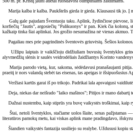
500 m. pr. Kristų jauni atletai ruošdavosi olimpiniams žaidimams.
Marija kalba ir kalba. Paukštelis gieda ir gieda. Klausausi tik jo. Į m
Galų gale pajudam Šventuoju taku. Aplink, žydinčiose pievose, liek
korfiečių "Jautis”, argosiečių "Palikuonys” ir pan. Kiek čia kolonų, s
kažkaip tinka šiai aplinkai. Jos grožio nesumažina nė vienas akmuo. T
Pagaliau mes prie pagrindinės šventovės griuvėsių. Šešios kolonos, ka
Užlipu laiptais ir vaikščioju didžiuliam buvusių šventyklos grind
alyvmedžių slėnis ir saulės veidrodėliais žaidžiantys Korinto vandenys
Marija parodo vietą, kur, sakoma, sėdėdavusi pranašaujanti pitija. D
praeitį ir nors valandą stebėt tas eisenas, tas apeigas ir išsipuošusius 
Veržiasi kartūs garai iš po trikojo. Padrikai lala apsvaigusi vaidilutė,
Deja, niekas dar neišrado "laiko mašinos”; Pitijos ir mano dabartį te
Dažnai nustembu, kaip stiprūs yra buvę vaikystės troškimai, kaip ryški
Štai, netoli šventyklos, stačiame uolos šlaite, senas pažįstamas — a
literatūros pamokų metu, kai viskas aplink mane pradingdavo, išskyrus
Šiandien vaikystės fantazija susiliejo su realybe. Uždususi kopiu stači