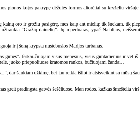
 plonos kojos pakrypę dėžutės formos altorėliai su kryželiu viršuje.
kalnų oro ir grožiu pasigėrę, mes kaip ant mielių: tik šnekam, tik pl
, užtraukia "Gražių dainelių”. Jų repertuaras, ypač Natalijos, neišse
guoja ir į šoną krypsta nustebusios Marijos turbanas.
męs”. Išskai-čiuojam visus mėnesius, visus gimtadienius ir vėl iš p
nelė, juoko priepuoliuose kratomos rankos, bučiuojami žandai. ..
ar šaukiam užkimę, bet jau reikia išlipt ir atsisveikint su mūsų šaun
s greit pradingsta gatvės šešėliuose. Man rodos, kažkas šmėštelia vir