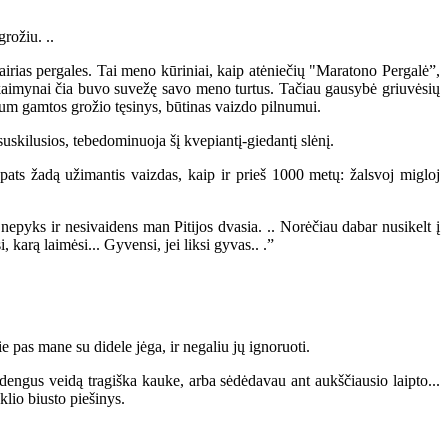
rožiu. ..
ias pergales. Tai meno kūriniai, kaip atėniečių "Maratono Pergalė”,
jos kaimynai čia buvo suvežę savo meno turtus. Tačiau gausybė griuvėsių
tum gamtos grožio tęsinys, būtinas vaizdo pilnumui.
skilusios, tebedominuoja šį kvepiantį-giedantį slėnį.
ts žadą užimantis vaizdas, kaip ir prieš 1000 metų: žalsvoj migloj
epyks ir nesivaidens man Pitijos dvasia. .. Norėčiau dabar nusikelt į
 karą laimėsi... Gyvensi, jei liksi gyvas.. .”
.
 pas mane su didele jėga, ir negaliu jų ignoruoti.
dengus veidą tragiška kauke, arba sėdėdavau ant aukščiausio laipto...
lio biusto piešinys.